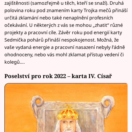
zajištěnosti (samozřejmě u těch, kteří se snaží). Druhá
polovina roku pod znamením karty Trojka mečů přináší
určitá zklamání nebo také nenaplnění profesních
očekávání. U některých z vás se mohou „zhatit“ různé
projekty a pracovní cíle. Závěr roku pod energií karty
Sedmička pohárů přináší nespokojenost. Možná, že
vaše vydaná energie a pracovní nasazení nebyly řádně
ohodnoceny, nebo vás mohl zklamat přístup vedení či
kolegů….
Poselství pro rok 2022 – karta IV. Císař