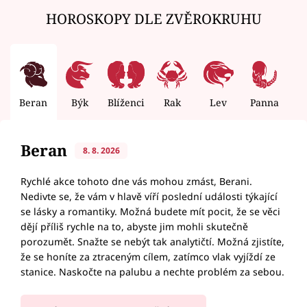
HOROSKOPY DLE ZVĚROKRUHU
Beran
Býk
Blíženci
Rak
Lev
Panna
V
Beran
8. 8. 2026
Rychlé akce tohoto dne vás mohou zmást, Berani.
Nedivte se, že vám v hlavě víří poslední události týkající
se lásky a romantiky. Možná budete mít pocit, že se věci
dějí příliš rychle na to, abyste jim mohli skutečně
porozumět. Snažte se nebýt tak analytičtí. Možná zjistíte,
že se honíte za ztraceným cílem, zatímco vlak vyjíždí ze
stanice. Naskočte na palubu a nechte problém za sebou.