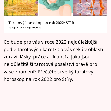
Horoskopy
Sledujte prima+
Tarotový horoskop na rok 2022: ŠTÍR
Filmový festival Karlovy Vary
Zdroj: iStock a Aquatictarot
Pořady
Co bude pro vás v roce 2022 nejdůležitější
podle tarotových karet? Co vás čeká v oblasti
Mámy sobě
zdraví, lásky, práce a financí a jaká jsou
nejdůležitější tarotová poselství právě pro
Přihlášení
vaše znamení? Přečtěte si velký tarotový
horoskop na rok 2022 pro Štíry.
Sledujte nás