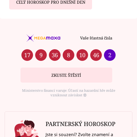
CELÝ HOROSKOP PRO DNEŠNÍ DEN
Vaše šťastná čísla
17
9
36
8
10
46
2
ZKUSTE ŠTĚSTÍ
Ministerstvo financí varuje: Účastí na hazardní hře může
vzniknout závislost ⑱
PARTNERSKÝ HOROSKOP
Jste si souzení? Zvolte znamení a