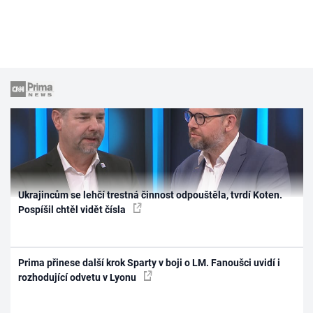
Ukrajincům se lehčí trestná činnost odpouštěla, tvrdí Koten.
Pospíšil chtěl vidět čísla
Prima přinese další krok Sparty v boji o LM. Fanoušci uvidí i
rozhodující odvetu v Lyonu