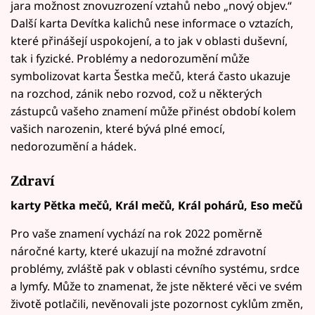
jara možnost znovuzrození vztahů nebo „nový objev.“
Další karta Devítka kalichů nese informace o vztazích,
které přinášejí uspokojení, a to jak v oblasti duševní,
tak i fyzické. Problémy a nedorozumění může
symbolizovat karta Šestka mečů, která často ukazuje
na rozchod, zánik nebo rozvod, což u některých
zástupců vašeho znamení může přinést období kolem
vašich narozenin, které bývá plné emocí,
nedorozumění a hádek.
Zdraví
karty Pětka mečů, Král mečů, Král pohárů, Eso mečů
Pro vaše znamení vychází na rok 2022 poměrně
náročné karty, které ukazují na možné zdravotní
problémy, zvláště pak v oblasti cévního systému, srdce
a lymfy. Může to znamenat, že jste některé věci ve svém
životě potlačili, nevěnovali jste pozornost cyklům změn,