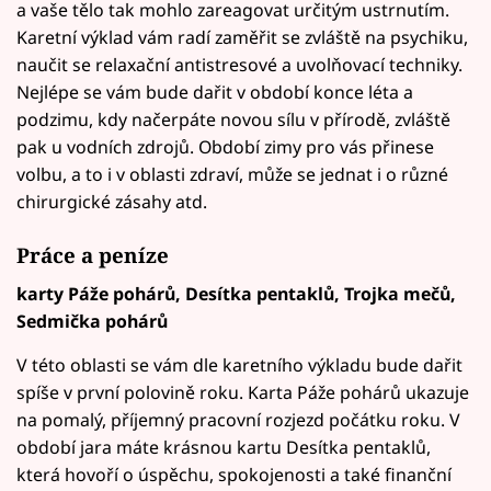
a vaše tělo tak mohlo zareagovat určitým ustrnutím.
Karetní výklad vám radí zaměřit se zvláště na psychiku,
naučit se relaxační antistresové a uvolňovací techniky.
Nejlépe se vám bude dařit v období konce léta a
podzimu, kdy načerpáte novou sílu v přírodě, zvláště
pak u vodních zdrojů. Období zimy pro vás přinese
volbu, a to i v oblasti zdraví, může se jednat i o různé
chirurgické zásahy atd.
Práce a peníze
karty Páže pohárů, Desítka pentaklů, Trojka mečů,
Sedmička pohárů
V této oblasti se vám dle karetního výkladu bude dařit
spíše v první polovině roku. Karta Páže pohárů ukazuje
na pomalý, příjemný pracovní rozjezd počátku roku. V
období jara máte krásnou kartu Desítka pentaklů,
která hovoří o úspěchu, spokojenosti a také finanční