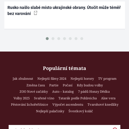
Rusko našlo slabé místo ukrajinské obrany. Útočit může téměř
bez varování
Populární témata
Jak zhubnout
Nejlepší filmy 2024
Nejlepší horory
TV program
Změna času
Partie
Počasí
Kdy budou volby
ZOO Nové začátky
Auto – katalog
7 pádů Honzy Dědka
Volby 2025
Svařené víno
Tatarák podle Pohlreicha
Aloe vera
Pěstování lichořeřišnice
Výpočet ascendentu
Tvarohové knedlíky
Nejlepší palačinky
Švestkový koláč