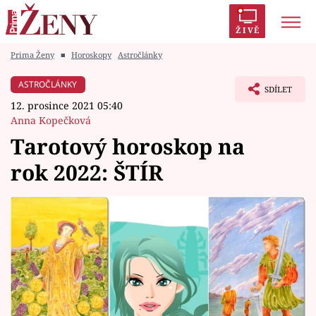
ŽIVĚ
Prima Ženy
■
Horoskopy
Astročlánky
Trendy:
Polabí
Inspekce
Prostřeno!
AYTO?
ASTROČLÁNKY
SDÍLET
Módní alarm
Zrádci
Proměny
12. prosince 2021 05:40
Anna Kopečková
Tarotový horoskop na
rok 2022: ŠTÍR
Témata
Celebrity
Vztahy
Seriály