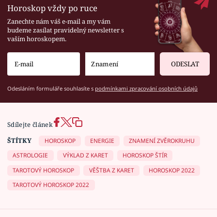
Horoskop vždy po ruce
Zanechte nám váš e-mail a my vám
budeme zasílat pravidelný newsletter s
vaším horoskopem.
ODESLAT
Odesláním formuláře souhlasíte s
podmínkami zpracování osobních údajů
Sdílejte článek
ŠTÍTKY
HOROSKOP
ENERGIE
ZNAMENÍ ZVĚROKRUHU
ASTROLOGIE
VÝKLAD Z KARET
HOROSKOP ŠTÍR
TAROTOVÝ HOROSKOP
VĚŠTBA Z KARET
HOROSKOP 2022
TAROTOVÝ HOROSKOP 2022