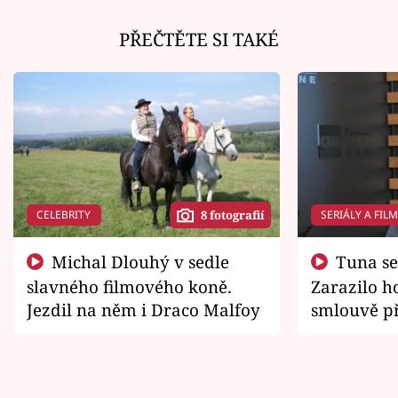
PŘEČTĚTE SI TAKÉ
CELEBRITY
SERIÁLY A FIL
8 fotografií
Michal Dlouhý v sedle
Tuna se chtěl vrátit domů.
slavného filmového koně.
Zarazilo ho
Jezdil na něm i Draco Malfoy
smlouvě př
zemřít