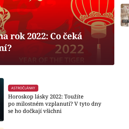
a rok 2022: Co čeká
ní?
ASTROČLÁNKY
Horoskop lásky 2022: Toužíte
po milostném vzplanutí? V tyto dny
se ho dočkají všichni