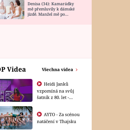
Denisa (34): Kamarádky
mě přemluvily k dámské
jízdě. Manžel mě po
návratu zaskočil
P Videa
Všechna videa
Heidi Janků
vzpomíná na svůj
šatník z 80. let -
Shopaholičky
AYTO - Za scénou
natáčení v Thajsku