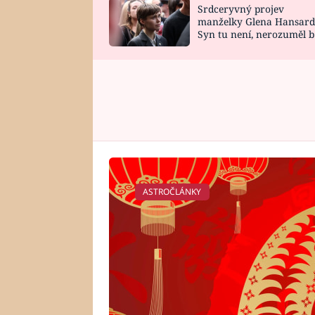
Srdceryvný projev
SNÁŘ
CELEBRITY
manželky Glena Hansard
Syn tu není, nerozuměl b
HOROSKOP NA
VAŘENÍ
tomu, vysvětlila
ROK 2023
ASTROČLÁNKY