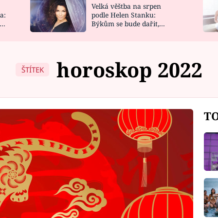
Velká věštba na srpen
NOVINKY
ZAHRADA
a:
podle Helen Stanku:
y
Býkům se bude dařit,
VIDEORECEPTY
DESIGN
Vodnáře čeká jízda
horoskop 2022
ŠTÍTEK
TO