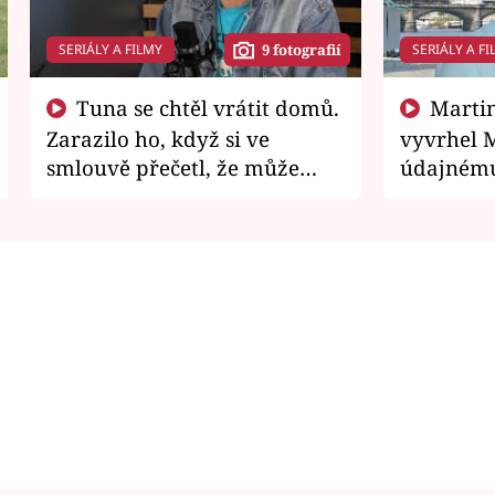
SERIÁLY A FILMY
SERIÁLY A FI
9 fotografií
Tuna se chtěl vrátit domů.
Martin Písařík jako
Zarazilo ho, když si ve
vyvrhel 
smlouvě přečetl, že může
údajnému
zemřít
je v nemil