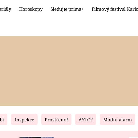
eriály
Horoskopy
Sledujte prima+
Filmový festival Karl
Celebrity
Recept
MÓDA A KRÁSA
HLAVNÍ JÍ
VZTAHY A SEX
SLADKÉ
PRIMA MAMINKA
ZDRAVÉ
bí
Inspekce
Prostřeno!
AYTO?
Módní alarm
Fresh
Living
RECEPTY
BYDLENÍ