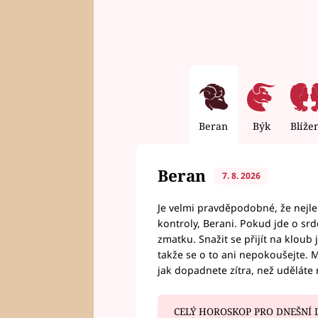
Beran
Býk
Blíže
Beran
7. 8. 2026
Je velmi pravděpodobné, že nejl
kontroly, Berani. Pokud jde o srde
zmatku. Snažit se přijít na klou
takže se o to ani nepokoušejte. M
jak dopadnete zítra, než uděláte 
CELÝ HOROSKOP PRO DNEŠNÍ 