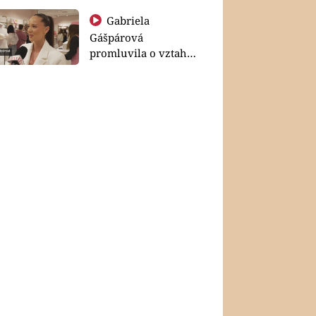
Gabriela
Gášpárová
promluvila o vztahu
a zakládání rodiny