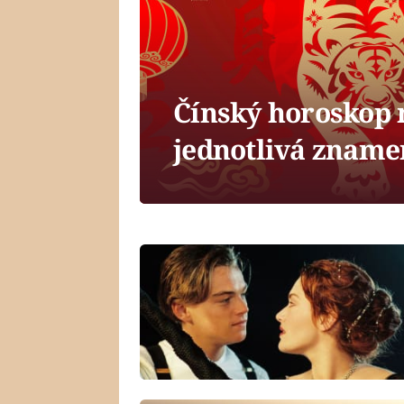
Čínský horoskop n
jednotlivá zname