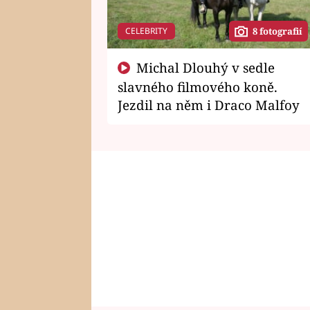
CELEBRITY
8 fotografií
Michal Dlouhý v sedle
slavného filmového koně.
Jezdil na něm i Draco Malfoy