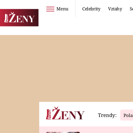
Menu
Celebrity
Vztahy
S
Seriály
Životní styl
ZOO
DIETY A HUBNUTÍ
PROSTŘENO!
CESTOVÁNÍ A
DOVOLENÁ
DUCH
ZDRAVÍ
Trendy:
Pola
Horoskopy
Video
ASTROČLÁNKY
SERIÁLY