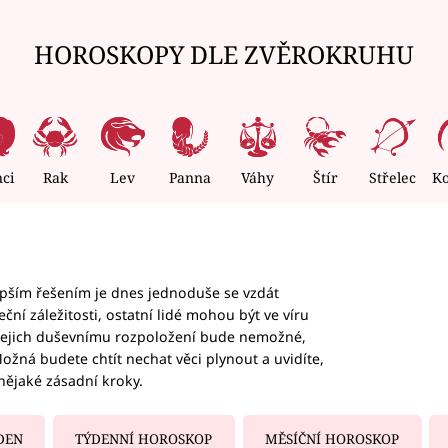
HOROSKOPY DLE ZVĚROKRUHU
nci
Rak
Lev
Panna
Váhy
Štír
Střelec
K
epším řešením je dnes jednoduše se vzdát
ční záležitosti, ostatní lidé mohou být ve víru
b jejich duševnímu rozpoložení bude nemožné,
ožná budete chtít nechat věci plynout a uvidíte,
nějaké zásadní kroky.
DEN
TÝDENNÍ HOROSKOP
MĚSÍČNÍ HOROSKOP