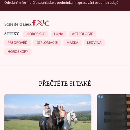
Odesláním formuláře souhlasíte s
podmínkami zpracování osobních údajů
Sdílejte článek
ŠTÍTKY
HOROSKOP
LUNA
ASTROLOGIE
PŘEDPOVĚĎ
DIPLOMACIE
MASKA
LEDVINA
HOROSKOPY
PŘEČTĚTE SI TAKÉ