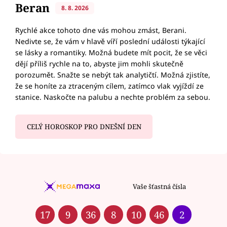
Beran
8. 8. 2026
Rychlé akce tohoto dne vás mohou zmást, Berani.
Nedivte se, že vám v hlavě víří poslední události týkající
se lásky a romantiky. Možná budete mít pocit, že se věci
dějí příliš rychle na to, abyste jim mohli skutečně
porozumět. Snažte se nebýt tak analytičtí. Možná zjistíte,
že se honíte za ztraceným cílem, zatímco vlak vyjíždí ze
stanice. Naskočte na palubu a nechte problém za sebou.
CELÝ HOROSKOP PRO DNEŠNÍ DEN
Vaše šťastná čísla
17
9
36
8
10
46
2