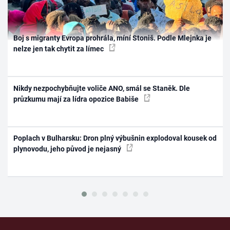
Boj s migranty Evropa prohrála, míní Stoniš. Podle Mlejnka je
nelze jen tak chytit za límec
Nikdy nezpochybňujte voliče ANO, smál se Staněk. Dle
průzkumu mají za lídra opozice Babiše
Poplach v Bulharsku: Dron plný výbušnin explodoval kousek od
plynovodu, jeho původ je nejasný