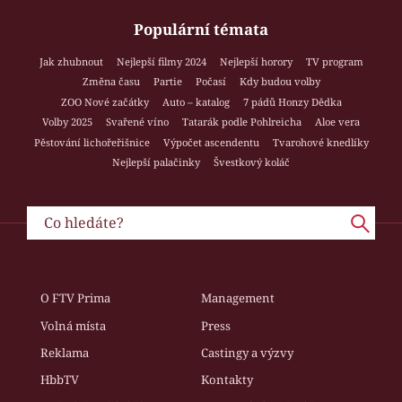
Populární témata
Jak zhubnout
Nejlepší filmy 2024
Nejlepší horory
TV program
Změna času
Partie
Počasí
Kdy budou volby
ZOO Nové začátky
Auto – katalog
7 pádů Honzy Dědka
Volby 2025
Svařené víno
Tatarák podle Pohlreicha
Aloe vera
Pěstování lichořeřišnice
Výpočet ascendentu
Tvarohové knedlíky
Nejlepší palačinky
Švestkový koláč
O FTV Prima
Management
Volná místa
Press
Reklama
Castingy a výzvy
HbbTV
Kontakty