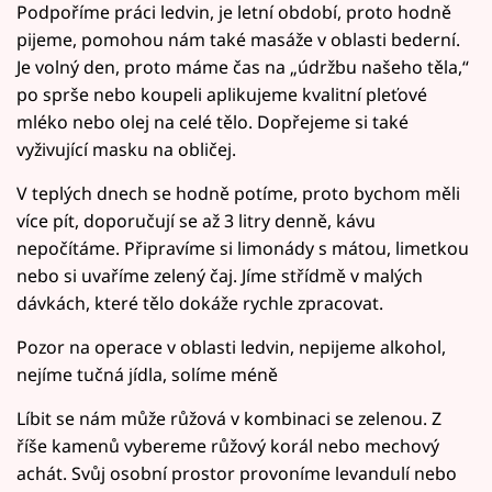
Podpoříme práci ledvin, je letní období, proto hodně
pijeme, pomohou nám také masáže v oblasti bederní.
Je volný den, proto máme čas na „údržbu našeho těla,“
po sprše nebo koupeli aplikujeme kvalitní pleťové
mléko nebo olej na celé tělo. Dopřejeme si také
vyživující masku na obličej.
V teplých dnech se hodně potíme, proto bychom měli
více pít, doporučují se až 3 litry denně, kávu
nepočítáme. Připravíme si limonády s mátou, limetkou
nebo si uvaříme zelený čaj. Jíme střídmě v malých
dávkách, které tělo dokáže rychle zpracovat.
Pozor na operace v oblasti ledvin, nepijeme alkohol,
nejíme tučná jídla, solíme méně
Líbit se nám může růžová v kombinaci se zelenou. Z
říše kamenů vybereme růžový korál nebo mechový
achát. Svůj osobní prostor provoníme levandulí nebo