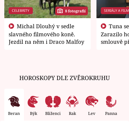
CELEBRITY
SERIÁLY A FIL
8 fotografií
Michal Dlouhý v sedle
Tuna se chtěl vrátit domů.
slavného filmového koně.
Zarazilo ho
Jezdil na něm i Draco Malfoy
smlouvě př
zemřít
HOROSKOPY DLE ZVĚROKRUHU
Beran
Býk
Blíženci
Rak
Lev
Panna
V