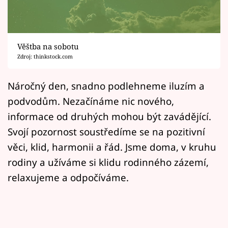
Horoskopy
Sledujte prima+
Věštba na sobotu
Filmový festival Karlovy Vary
Zdroj: thinkstock.com
Pořady
Náročný den, snadno podlehneme iluzím a
podvodům. Nezačínáme nic nového,
Mámy sobě
informace od druhých mohou být zavádějící.
Svojí pozornost soustředíme se na pozitivní
Přihlášení
věci, klid, harmonii a řád. Jsme doma, v kruhu
rodiny a užíváme si klidu rodinného zázemí,
Sledujte nás
relaxujeme a odpočíváme.