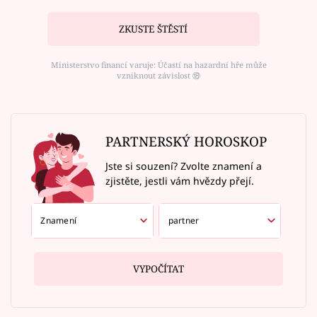
ZKUSTE ŠTĚSTÍ
Ministerstvo financí varuje: Účastí na hazardní hře může
vzniknout závislost ⑱
PARTNERSKÝ HOROSKOP
Jste si souzení? Zvolte znamení a
zjistěte, jestli vám hvězdy přejí.
VYPOČÍTAT