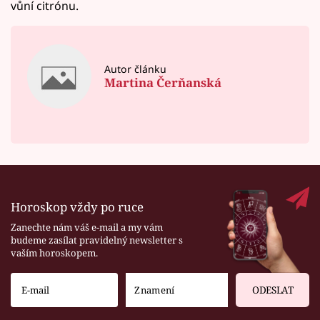
vůní citrónu.
Autor článku
Martina Čerňanská
Horoskop vždy po ruce
Zanechte nám váš e-mail a my vám
budeme zasílat pravidelný newsletter s
vaším horoskopem.
ODESLAT