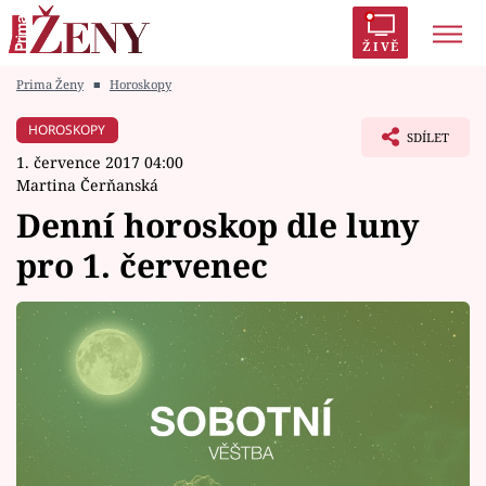
ŽIVĚ
Prima Ženy
■
Horoskopy
Trendy:
Polabí
Inspekce
Prostřeno!
AYTO?
HOROSKOPY
SDÍLET
Módní alarm
Zrádci
Proměny
1. července 2017 04:00
Martina Čerňanská
Denní horoskop dle luny
pro 1. červenec
Témata
Celebrity
Vztahy
Seriály