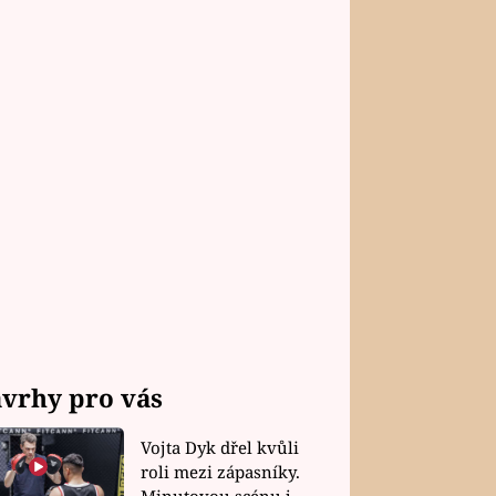
vrhy pro vás
Vojta Dyk dřel kvůli
roli mezi zápasníky.
Minutovou scénu jel