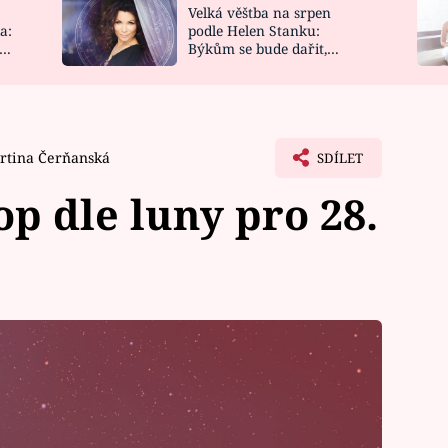
Velká věštba na srpen
NOVINKY
ZAHRADA
a:
podle Helen Stanku:
y
Býkům se bude dařit,
VIDEORECEPTY
DESIGN
Vodnáře čeká jízda
rtina Čerňanská
SDÍLET
p dle luny pro 28.