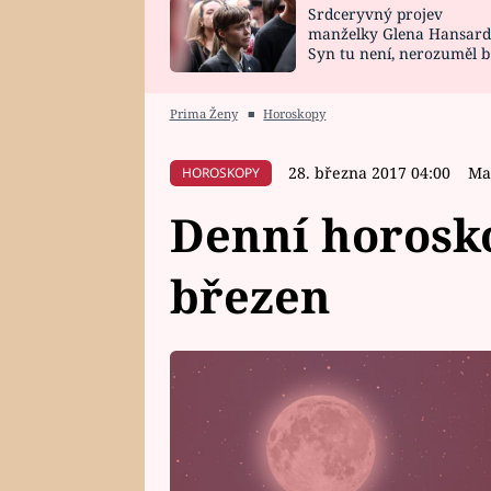
Srdceryvný projev
SNÁŘ
CELEBRITY
manželky Glena Hansard
Syn tu není, nerozuměl b
HOROSKOP NA
VAŘENÍ
tomu, vysvětlila
ROK 2023
Prima Ženy
■
Horoskopy
28. března 2017 04:00
Ma
HOROSKOPY
Denní horosko
březen