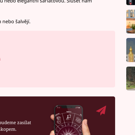
u nebo elegantní šarlatovou. Slušet nám
 nebo šalvějí.
á
budeme zasílat
oskopem.