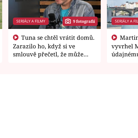
SERIÁLY A FILMY
SERIÁLY A FI
9 fotografií
Tuna se chtěl vrátit domů.
Martin Písařík jako
Zarazilo ho, když si ve
vyvrhel 
smlouvě přečetl, že může
údajnému
zemřít
je v nemil