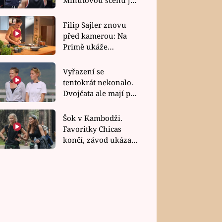
bez dubla
Filip Sajler znovu
před kamerou: Na
Primě ukáže
poctivou kuchyni i
rychlé recepty
Vyřazení se
tentokrát nekonalo.
Dvojčata ale mají po
uzavření třetí etapy
závodu nůž na krku
Šok v Kambodži.
Favoritky Chicas
končí, závod ukázal
svou nejtvrdší tvář