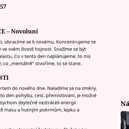
57
CE – Novoluní
ilo, obracíme se k novému. Koncentrujeme se
me ve svém životě hojnost. Snažíme se být
alastu. Co v tento den naplánujeme, to má
ě; co „mentálně“ stvoříme, to se stane.
STI
tartem do nového dne. Naladíme se na změny,
e to den pohybu, cest, přemisťování, je možné
Ná
abychom zbytečně neztráceli energii
ště masu a hutným pokrmům, lepku a