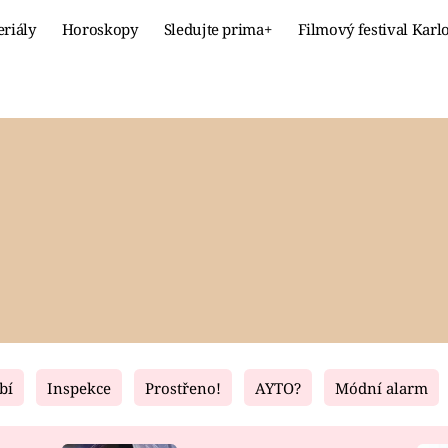
eriály
Horoskopy
Sledujte prima+
Filmový festival Karl
Celebrity
Recept
MÓDA A KRÁSA
HLAVNÍ JÍ
VZTAHY A SEX
SLADKÉ
PRIMA MAMINKA
ZDRAVÉ
bí
Inspekce
Prostřeno!
AYTO?
Módní alarm
Fresh
Living
RECEPTY
BYDLENÍ