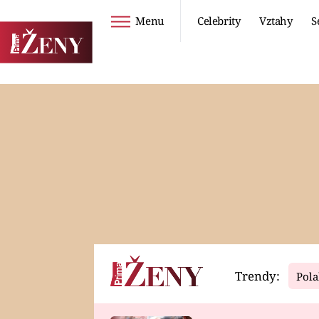
Menu
Celebrity
Vztahy
S
Seriály
Životní styl
ZOO
DIETY A HUBNUTÍ
PROSTŘENO!
CESTOVÁNÍ A
DOVOLENÁ
DUCH
ZDRAVÍ
Trendy:
Pola
Horoskopy
Video
ASTROČLÁNKY
SERIÁLY