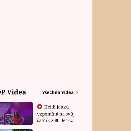
P Videa
Všechna videa
Heidi Janků
vzpomíná na svůj
šatník z 80. let -
Shopaholičky