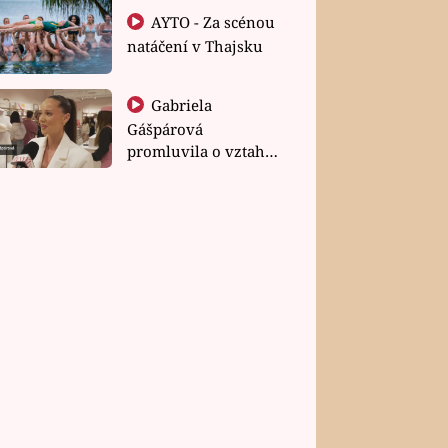
AYTO - Za scénou
natáčení v Thajsku
Gabriela
Gášpárová
promluvila o vztahu
a zakládání rodiny