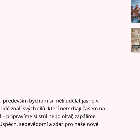
; především bychom si měli udělat jasno v
idé znalí svých cílů, kteří nemrhají časem na
 – připravíme si stůl nebo oltář, zapálíme
i, úspěch, sebevědomí a zdar pro naše nové