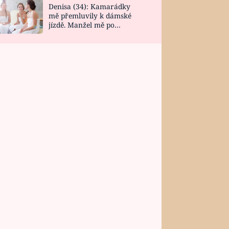
Denisa (34): Kamarádky
mě přemluvily k dámské
jízdě. Manžel mě po
návratu zaskočil