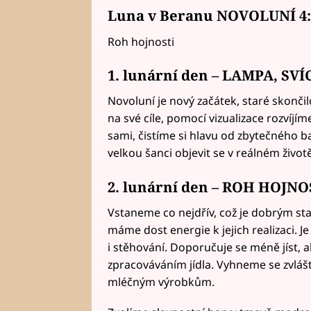
Luna v Beranu NOVOLUNÍ 4:
Roh hojnosti
1. lunární den – LAMPA, SVÍ
Novoluní je nový začátek, staré skonč
na své cíle, pomocí vizualizace rozvíjí
sami, čistíme si hlavu od zbytečného b
velkou šanci objevit se v reálném život
2. lunární den – ROH HOJNO
Vstaneme co nejdřív, což je dobrým s
máme dost energie k jejich realizaci. J
i stěhování. Doporučuje se méně jíst, 
zpracováváním jídla. Vyhneme se zvlá
mléčným výrobkům.