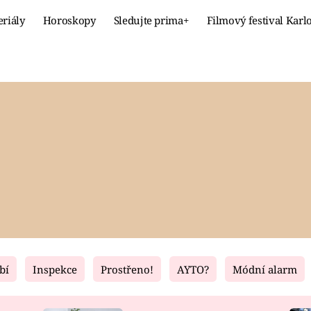
eriály
Horoskopy
Sledujte prima+
Filmový festival Karl
Celebrity
Recept
MÓDA A KRÁSA
HLAVNÍ JÍ
VZTAHY A SEX
SLADKÉ
PRIMA MAMINKA
ZDRAVÉ
bí
Inspekce
Prostřeno!
AYTO?
Módní alarm
Fresh
Living
RECEPTY
BYDLENÍ