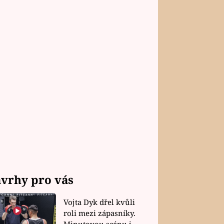
vrhy pro vás
Vojta Dyk dřel kvůli
roli mezi zápasníky.
Minutovou scénu jel