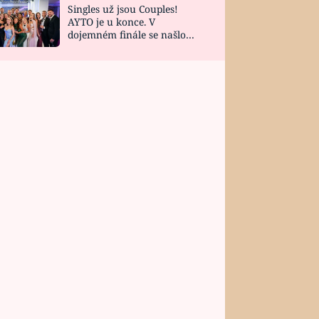
Singles už jsou Couples!
AYTO je u konce. V
dojemném finále se našlo
všech 10 Perfect Matchů