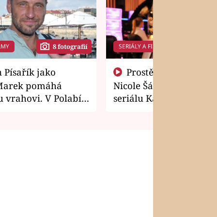
LMY
SERIÁLY A FILMY
8 fotografií
14 f
Prostě si o to řekla! Takhle
Marek pomáhá
Nicole Šáchová získala r
 vrahovi. V Polabí
seriálu Kamarádi
osti