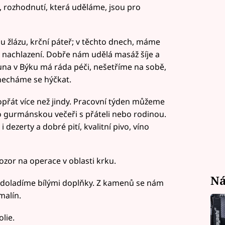
i, rozhodnutí, která uděláme, jsou pro
ou žlázu, krční páteř; v těchto dnech, máme
 nachlazení. Dobře nám udělá masáž šíje a
Luna v Býku má ráda péči, nešetříme na sobě,
necháme se hýčkat.
dopřát více než jindy. Pracovní týden můžeme
 gurmánskou večeři s přáteli nebo rodinou.
 dezerty a dobré pití, kvalitní pivo, víno
zor na operace v oblasti krku.
Ná
é doladíme bílými doplňky. Z kamenů se nám
malín.
lie.