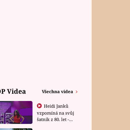
P Videa
Všechna videa
Heidi Janků
vzpomíná na svůj
šatník z 80. let -
Shopaholičky