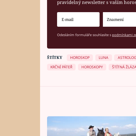
pravidelný newsletter s vaším hor
Odesláním formuláře souhlasíte s
podmínkami zp
ŠTÍTKY
HOROSKOP
LUNA
ASTROLOG
KRČNÍ PÁTEŘ
HOROSKOPY
ŠTÍTNÁ ŽLÁZ