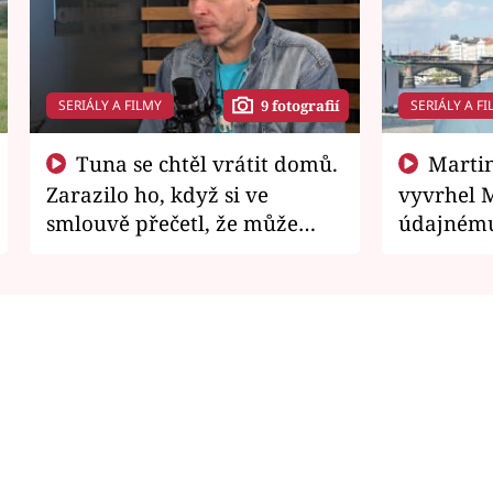
SERIÁLY A FILMY
SERIÁLY A FI
9 fotografií
Tuna se chtěl vrátit domů.
Martin Písařík jako
Zarazilo ho, když si ve
vyvrhel 
smlouvě přečetl, že může
údajnému
zemřít
je v nemil