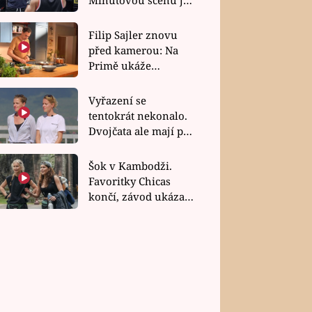
bez dubla
Filip Sajler znovu
před kamerou: Na
Primě ukáže
poctivou kuchyni i
rychlé recepty
Vyřazení se
tentokrát nekonalo.
Dvojčata ale mají po
uzavření třetí etapy
závodu nůž na krku
Šok v Kambodži.
Favoritky Chicas
končí, závod ukázal
svou nejtvrdší tvář