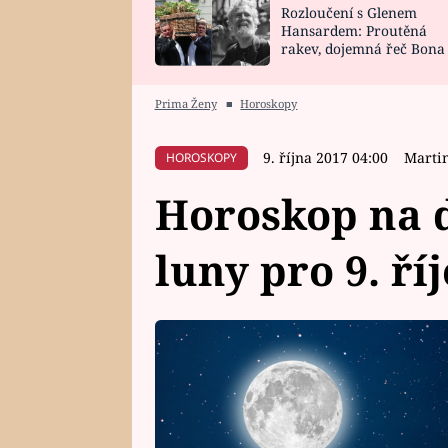
Rozloučení s Glenem
SNÁŘ
CELEBRITY
Hansardem: Proutěná
rakev, dojemná řeč Bona
HOROSKOP NA
VAŘENÍ
zpěv Irglové s Vedderem
ROK 2023
Prima Ženy
■
Horoskopy
9. října 2017 04:00
Marti
HOROSKOPY
Horoskop na d
luny pro 9. ří