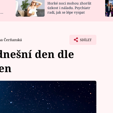
Horké noci mohou zhoršit
NOVINKY
ZAHRADA
úzkost i náladu. Psychiatr
 a
radí, jak se lépe vyspat
VIDEORECEPTY
DESIGN
na Čerňanská
SDÍLET
nešní den dle
jen