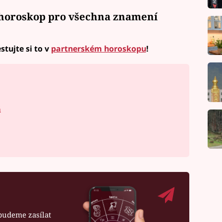
 horoskop pro všechna znamení
stujte si to v
partnerském horoskopu
!
á
budeme zasílat