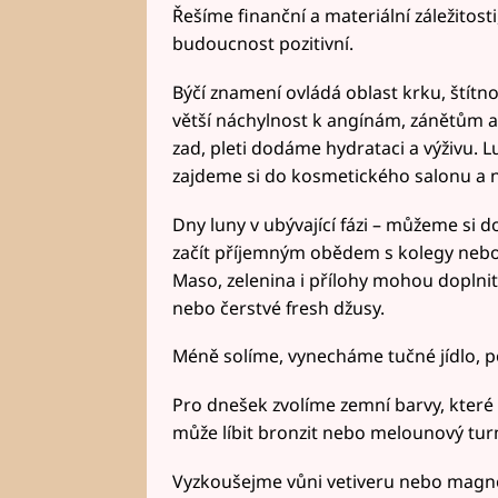
Řešíme finanční a materiální záležitost
budoucnost pozitivní.
Býčí znamení ovládá oblast krku, štítn
větší náchylnost k angínám, zánětům a
zad, pleti dodáme hydrataci a výživu. 
zajdeme si do kosmetického salonu a 
Dny luny v ubývající fázi – můžeme si 
začít příjemným obědem s kolegy nebo
Maso, zelenina i přílohy mohou doplnit i
nebo čerstvé fresh džusy.
Méně solíme, vynecháme tučné jídlo, po
Pro dnešek zvolíme zemní barvy, kter
může líbit bronzit nebo melounový tur
Vyzkoušejme vůni vetiveru nebo magno