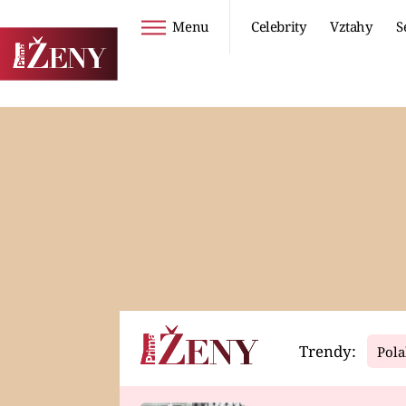
Menu
Celebrity
Vztahy
S
Seriály
Životní styl
ZOO
DIETY A HUBNUTÍ
PROSTŘENO!
CESTOVÁNÍ A
DOVOLENÁ
DUCH
ZDRAVÍ
Trendy:
Pola
Horoskopy
Video
ASTROČLÁNKY
SERIÁLY