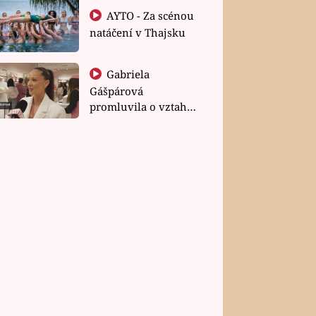
AYTO - Za scénou
natáčení v Thajsku
Gabriela
Gášpárová
promluvila o vztahu
a zakládání rodiny