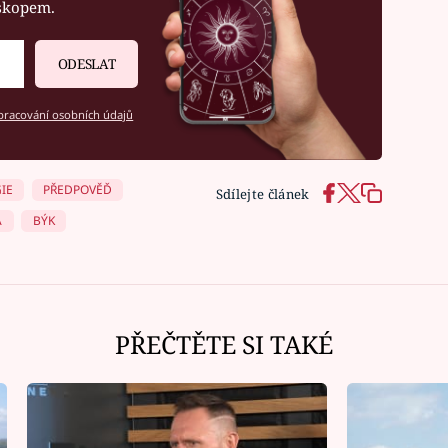
oskopem.
ODESLAT
racování osobních údajů
IE
PŘEDPOVĚĎ
Sdílejte článek
A
BÝK
PŘEČTĚTE SI TAKÉ