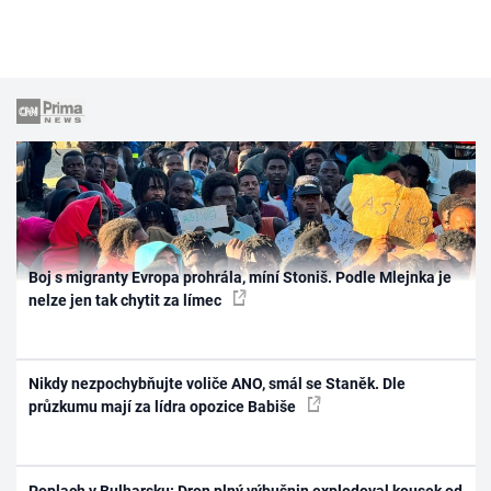
Boj s migranty Evropa prohrála, míní Stoniš. Podle Mlejnka je
nelze jen tak chytit za límec
Nikdy nezpochybňujte voliče ANO, smál se Staněk. Dle
průzkumu mají za lídra opozice Babiše
Poplach v Bulharsku: Dron plný výbušnin explodoval kousek od