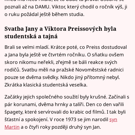
poznali až na DAMU. Viktor, který chodil o ročník výš, ji
o ruku požádal ještě během studia.
Svatba Jany a Viktora Preissových byla
studentská a tajná
Brali se velmi mladí. Krátce poté, co Preiss dostudoval
a Jana byla ještě ve čtvrtém ročníku. O sňatku ovšem
skoro nikomu neřekli, zřejmě se báli reakce svých
rodičů. Svatbu měli na pražské Novoměstské radnici
pouze se dvěma svědky. Nikdo jiný přítomný nebyl.
Zkrátka klasická studentská veselka.
Začátky jejich společného soužití byly krušné. Začínali s
pár korunami, dvěma hrnky a talíři. Den co den vařili
špagety, které servírovali do krabic od filmů. I tak byli
šťastní a spokojení. V roce 1973 se jim narodil
syn
Martin
a o čtyři roky později druhý syn Jan.