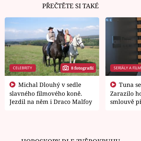
PŘEČTĚTE SI TAKÉ
CELEBRITY
SERIÁLY A FIL
8 fotografií
Michal Dlouhý v sedle
Tuna se chtěl vrátit domů.
slavného filmového koně.
Zarazilo ho
Jezdil na něm i Draco Malfoy
smlouvě př
zemřít