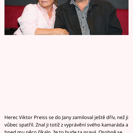
idylické to mezi nimi vždycky nebylo. Dokonce
Horoskopy
zažili období, kdy k rozchodu neměli daleko.
Sledujte prima+
Filmový festival Karlovy Vary
Pořady
Mámy sobě
Přihlášení
Sledujte nás
Herec Viktor Preiss se do Jany zamiloval ještě dřív, než ji
vůbec spatřil. Znal ji totiž z vyprávění svého kamaráda a
hned mu něco říkalo, že to bude ta pravá. Osobně se