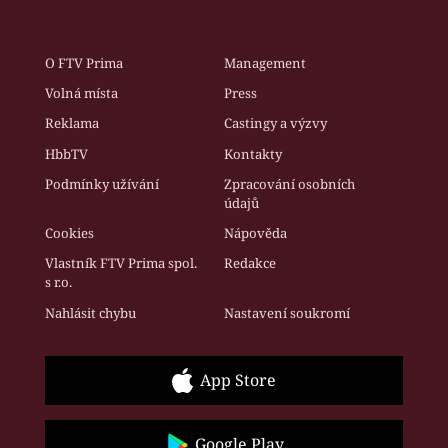
O FTV Prima
Management
Volná místa
Press
Reklama
Castingy a výzvy
HbbTV
Kontakty
Podmínky užívání
Zpracování osobních
údajů
Cookies
Nápověda
Vlastník FTV Prima spol.
Redakce
s r.o.
Nahlásit chybu
Nastavení soukromí
App Store
Google Play