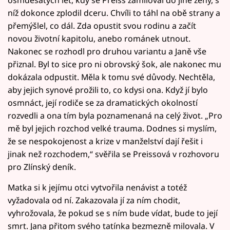
osmdesátých let, kdy se Preiss zamiloval do jiné ženy, s
níž dokonce zplodil dceru. Chvíli to táhl na obě strany a
přemýšlel, co dál. Zda opustit svou rodinu a začít
novou životní kapitolu, anebo románek utnout.
Nakonec se rozhodl pro druhou variantu a Janě vše
přiznal. Byl to sice pro ni obrovský šok, ale nakonec mu
dokázala odpustit. Měla k tomu své důvody. Nechtěla,
aby jejich synové prožili to, co kdysi ona. Když jí bylo
osmnáct, její rodiče se za dramatických okolností
rozvedli a ona tím byla poznamenaná na celý život. „Pro
mě byl jejich rozchod velké trauma. Dodnes si myslím,
že se nespokojenost a krize v manželství dají řešit i
jinak než rozchodem,“ svěřila se Preissová v rozhovoru
pro Zlínský deník.
Matka si k jejímu otci vytvořila nenávist a totéž
vyžadovala od ní. Zakazovala jí za ním chodit,
vyhrožovala, že pokud se s ním bude vídat, bude to její
smrt. Jana přitom svého tatínka bezmezně milovala. V