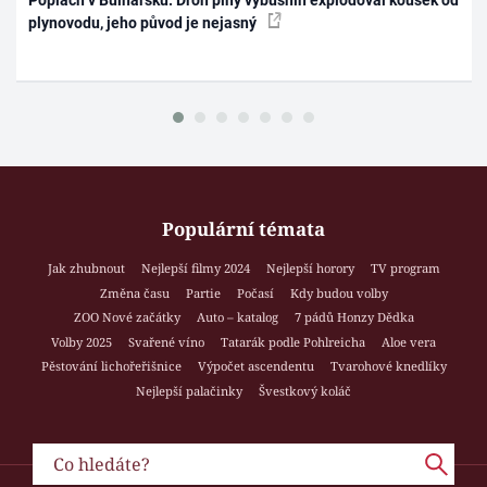
plynovodu, jeho původ je nejasný
Populární témata
Jak zhubnout
Nejlepší filmy 2024
Nejlepší horory
TV program
Změna času
Partie
Počasí
Kdy budou volby
ZOO Nové začátky
Auto – katalog
7 pádů Honzy Dědka
Volby 2025
Svařené víno
Tatarák podle Pohlreicha
Aloe vera
Pěstování lichořeřišnice
Výpočet ascendentu
Tvarohové knedlíky
Nejlepší palačinky
Švestkový koláč