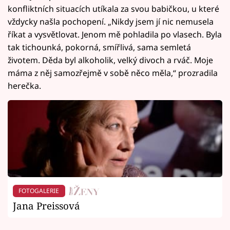
konfliktních situacích utíkala za svou babičkou, u které
vždycky našla pochopení. „Nikdy jsem jí nic nemusela
říkat a vysvětlovat. Jenom mě pohladila po vlasech. Byla
tak tichounká, pokorná, smířlivá, sama semletá
životem. Děda byl alkoholik, velký divoch a rváč. Moje
máma z něj samozřejmě v sobě něco měla,“ prozradila
herečka.
FOTOGALERIE
Jana Preissová