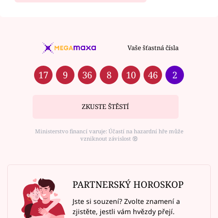
Vaše šťastná čísla
17
9
36
8
10
46
2
ZKUSTE ŠTĚSTÍ
Ministerstvo financí varuje: Účastí na hazardní hře může
vzniknout závislost ⑱
PARTNERSKÝ HOROSKOP
Jste si souzení? Zvolte znamení a
zjistěte, jestli vám hvězdy přejí.