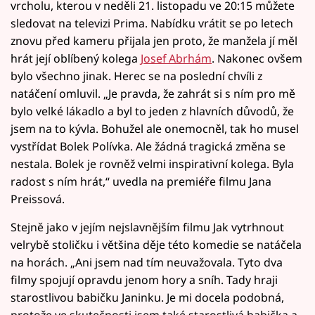
vrcholu, kterou v neděli 21. listopadu ve 20:15 můžete
sledovat na televizi Prima. Nabídku vrátit se po letech
znovu před kameru přijala jen proto, že manžela jí měl
hrát její oblíbený kolega
Josef Abrhám
. Nakonec ovšem
bylo všechno jinak. Herec se na poslední chvíli z
natáčení omluvil. „Je pravda, že zahrát si s ním pro mě
bylo velké lákadlo a byl to jeden z hlavních důvodů, že
jsem na to kývla. Bohužel ale onemocněl, tak ho musel
vystřídat Bolek Polívka. Ale žádná tragická změna se
nestala. Bolek je rovněž velmi inspirativní kolega. Byla
radost s ním hrát,“ uvedla na premiéře filmu Jana
Preissová.
Stejně jako v jejím nejslavnějším filmu Jak vytrhnout
velrybě stoličku i většina děje této komedie se natáčela
na horách. „Ani jsem nad tím neuvažovala. Tyto dva
filmy spojují opravdu jenom hory a sníh. Tady hraji
starostlivou babičku Janinku. Je mi docela podobná,
protože ve skutečnosti jsem také starostlivá babička a