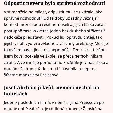
Odpustit nevěru bylo správné rozhodnutí
Vzít manžela na milost, odpustit mu, se ukázalo jako
správné rozhodnutí. Od té doby už žádný vážnější
konflikt mezi sebou řešit nemuseli a jejich láska začala
postupně zase vzkvétat. Jeden bez druhého si život už
nedokáže představit. „Pokud lidi opravdu chtějí, tak
jejich vztah vydrží a zvládnou všechny překážky. Musí je
to ovšem bavit, jinak nic nepomůže. Ten kluk, kterého
jsem kdysi potkala ve škole, se přece nemohl nikam
ztratit. A ve mně je pořád ta holka. Stále je v nás láska a
doufám, že bude až do smrti,“ nastínila recept na
šťastné manželství Preissová.
Josef Abrhám ji kvůli nemoci nechal na
holičkách
Jeden z posledních filmů, v němž si Jana Preissová po
dlouhé době zahrála, je rodinná komedie Ženská na