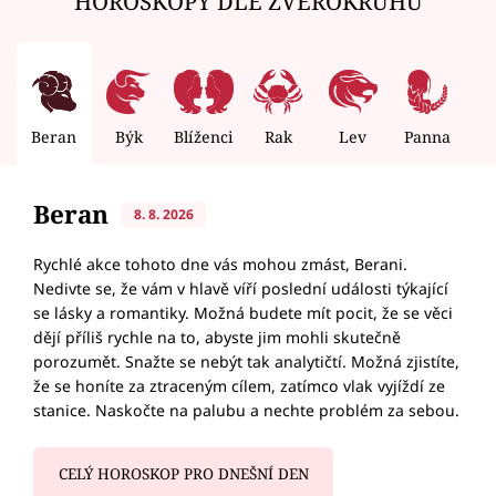
HOROSKOPY DLE ZVĚROKRUHU
Beran
Býk
Blíženci
Rak
Lev
Panna
V
Beran
8. 8. 2026
Rychlé akce tohoto dne vás mohou zmást, Berani.
Nedivte se, že vám v hlavě víří poslední události týkající
se lásky a romantiky. Možná budete mít pocit, že se věci
dějí příliš rychle na to, abyste jim mohli skutečně
porozumět. Snažte se nebýt tak analytičtí. Možná zjistíte,
že se honíte za ztraceným cílem, zatímco vlak vyjíždí ze
stanice. Naskočte na palubu a nechte problém za sebou.
CELÝ HOROSKOP PRO DNEŠNÍ DEN