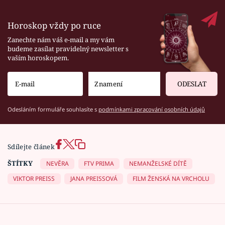
Horoskop vždy po ruce
Zanechte nám váš e-mail a my vám
budeme zasílat pravidelný newsletter s
vaším horoskopem.
ODESLAT
Odesláním formuláře souhlasíte s
podmínkami zpracování osobních údajů
Sdílejte článek
ŠTÍTKY
NEVĚRA
FTV PRIMA
NEMANŽELSKÉ DÍTĚ
VIKTOR PREISS
JANA PREISSOVÁ
FILM ŽENSKÁ NA VRCHOLU