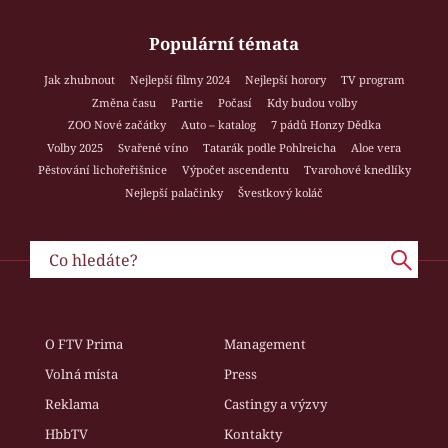
Populární témata
Jak zhubnout
Nejlepší filmy 2024
Nejlepší horory
TV program
Změna času
Partie
Počasí
Kdy budou volby
ZOO Nové začátky
Auto – katalog
7 pádů Honzy Dědka
Volby 2025
Svařené víno
Tatarák podle Pohlreicha
Aloe vera
Pěstování lichořeřišnice
Výpočet ascendentu
Tvarohové knedlíky
Nejlepší palačinky
Švestkový koláč
O FTV Prima
Management
Volná místa
Press
Reklama
Castingy a výzvy
HbbTV
Kontakty