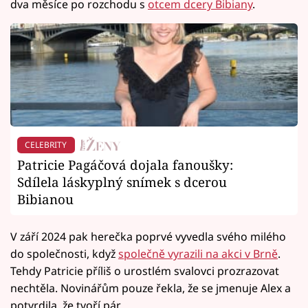
dva měsíce po rozchodu s
otcem dcery Bibiany
.
CELEBRITY
Patricie Pagáčová dojala fanoušky:
Sdílela láskyplný snímek s dcerou
Bibianou
V září 2024 pak herečka poprvé vyvedla svého milého
do společnosti, když
společně vyrazili na akci v Brně
.
Tehdy Patricie příliš o urostlém svalovci prozrazovat
nechtěla. Novinářům pouze řekla, že se jmenuje Alex a
potvrdila, že tvoří pár.