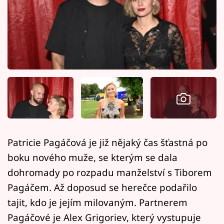
Horoskopy
Sledujte prima+
Filmový festival Karlovy Vary
Pořady
Mámy sobě
Přihlášení
Patricie Pagáčová je již nějaký čas šťastná po
boku nového muže, se kterým se dala
Sledujte nás
dohromady po rozpadu manželství s Tiborem
Pagáčem. Až doposud se herečce podařilo
tajit, kdo je jejím milovaným. Partnerem
Pagáčové je Alex Grigoriev, který vystupuje