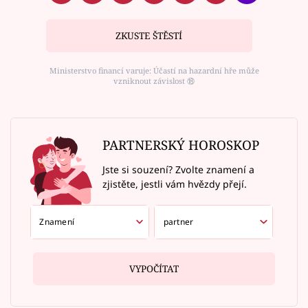
ZKUSTE ŠTĚSTÍ
Ministerstvo financí varuje: Účastí na hazardní hře může
vzniknout závislost ⑱
PARTNERSKÝ HOROSKOP
Jste si souzení? Zvolte znamení a
zjistěte, jestli vám hvězdy přejí.
VYPOČÍTAT