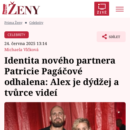
ŽIVĚ
Prima Ženy
■
Celebrity
Trendy:
Polabí
Inspekce
Prostřeno!
AYTO?
CELEBRITY
SDÍLET
Módní alarm
Zrádci
Proměny
24. června 2025 13:14
Michaela Vlčková
Identita nového partnera
Patricie Pagáčové
Témata
odhalena: Alex je dýdžej a
Celebrity
tvůrce videí
Vztahy
Seriály