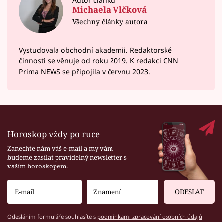
Autor článku
Michaela Vlčková
Všechny články autora
Vystudovala obchodní akademii. Redaktorské
činnosti se věnuje od roku 2019. K redakci CNN
Prima NEWS se připojila v červnu 2023.
Horoskop vždy po ruce
Zanechte nám váš e-mail a my vám
budeme zasílat pravidelný newsletter s
vaším horoskopem.
ODESLAT
Odesláním formuláře souhlasíte s
podmínkami zpracování osobních údajů