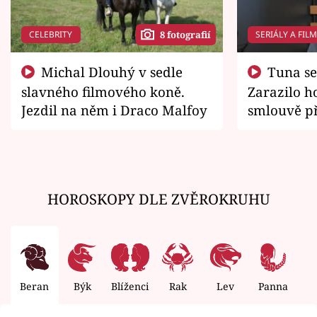
CELEBRITY
SERIÁLY A FIL
8 fotografií
Michal Dlouhý v sedle
Tuna se chtěl vrátit domů.
slavného filmového koně.
Zarazilo ho
Jezdil na něm i Draco Malfoy
smlouvě př
zemřít
HOROSKOPY DLE ZVĚROKRUHU
Beran
Býk
Blíženci
Rak
Lev
Panna
V