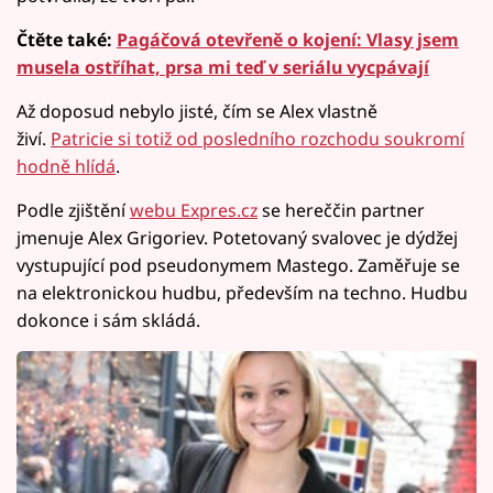
Čtěte také:
Pagáčová otevřeně o kojení: Vlasy jsem
musela ostříhat, prsa mi teď v seriálu vycpávají
Až doposud nebylo jisté, čím se Alex vlastně
živí.
Patricie si totiž od posledního rozchodu soukromí
hodně hlídá
.
Podle zjištění
webu Expres.cz
se hereččin partner
jmenuje Alex Grigoriev. Potetovaný svalovec je dýdžej
vystupující pod pseudonymem Mastego. Zaměřuje se
na elektronickou hudbu, především na techno. Hudbu
dokonce i sám skládá.