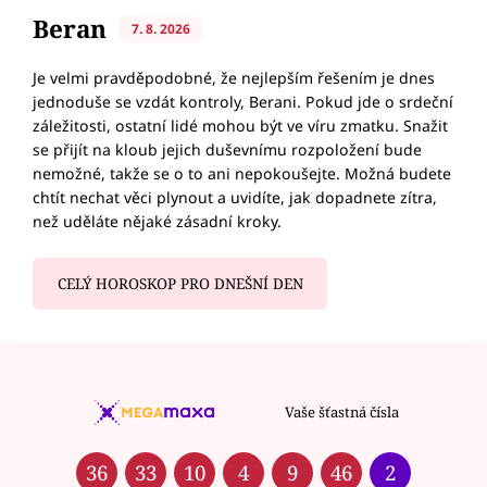
Beran
7. 8. 2026
Je velmi pravděpodobné, že nejlepším řešením je dnes
jednoduše se vzdát kontroly, Berani. Pokud jde o srdeční
záležitosti, ostatní lidé mohou být ve víru zmatku. Snažit
se přijít na kloub jejich duševnímu rozpoložení bude
nemožné, takže se o to ani nepokoušejte. Možná budete
chtít nechat věci plynout a uvidíte, jak dopadnete zítra,
než uděláte nějaké zásadní kroky.
CELÝ HOROSKOP PRO DNEŠNÍ DEN
Vaše šťastná čísla
36
33
10
4
9
46
2