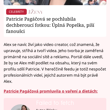
CELEBRITY
Patricie Pagáčová se pochlubila
dechberoucí fotkou: Úplná Popelka, píší
fanoušci
Alex se navíc živí jako video creator, což znamená, že
upravuje, stříhá a tvoří videa. Jeho tvorba je zaměřená
primárně na sociální sítě a reklamu. Portál dále uvedl,
že by se Alex měl podílet na obsahu, který na svém
profilu sdílí Patricie. V hereččině feedu je totiž nespočet
profesionálních videí, jejichž autorem má být právě
Alex.
Patricie Pagáčová promluvila o vaření a dietách:
Failed to fetch