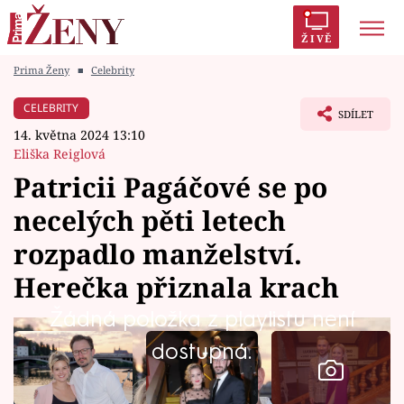
ŽIVĚ
Prima Ženy
■
Celebrity
Trendy:
Polabí
Inspekce
Prostřeno!
AYTO?
CELEBRITY
SDÍLET
Módní alarm
Zrádci
Proměny
14. května 2024 13:10
Eliška Reiglová
Patricii Pagáčové se po
necelých pěti letech
Témata
rozpadlo manželství.
Celebrity
Herečka přiznala krach
Žádná položka z playlistu není
Vztahy
dostupná.
Seriály