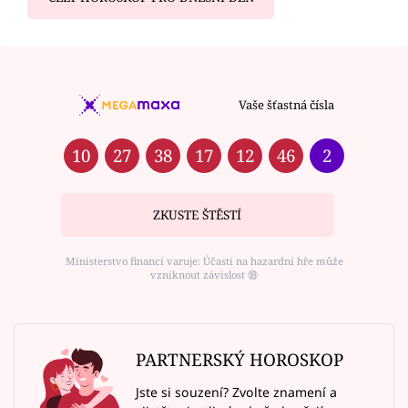
Vaše šťastná čísla
10
27
38
17
12
46
2
ZKUSTE ŠTĚSTÍ
Ministerstvo financí varuje: Účastí na hazardní hře může
vzniknout závislost ⑱
PARTNERSKÝ HOROSKOP
Jste si souzení? Zvolte znamení a