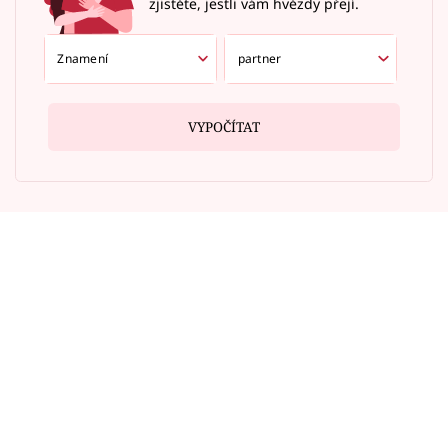
zjistěte, jestli vám hvězdy přejí.
VYPOČÍTAT