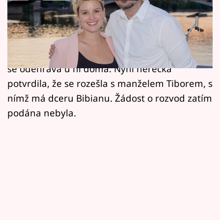
Horoskopy
Zatímco se s úsměvem na tváři Patricie
Sledujte prima+
Pagáčová (35) objevovala na obrazovkách a na
Filmový festival Karlovy Vary
společenských akcích, nikdo neměl tušení, co
se odehrává u ní doma. Nyní herečka
Pořady
potvrdila, že se rozešla s manželem Tiborem, s
nímž má dceru Bibianu. Žádost o rozvod zatím
Mámy sobě
podána nebyla.
Přihlášení
Sledujte nás