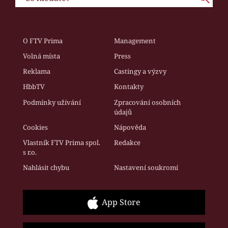
O FTV Prima
Management
Volná místa
Press
Reklama
Castingy a výzvy
HbbTV
Kontakty
Podmínky užívání
Zpracování osobních
údajů
Cookies
Nápověda
Vlastník FTV Prima spol.
Redakce
s r.o.
Nahlásit chybu
Nastavení soukromí
App Store