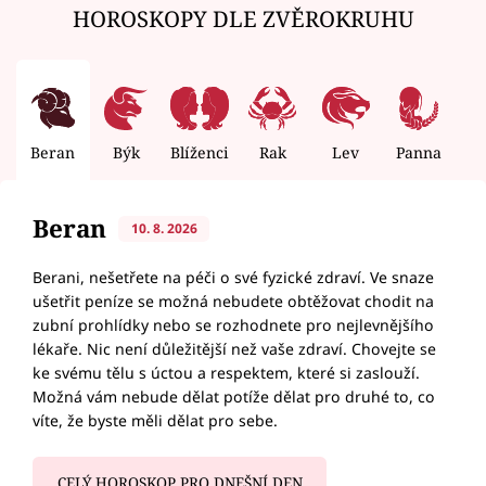
HOROSKOPY DLE ZVĚROKRUHU
Beran
Býk
Blíženci
Rak
Lev
Panna
V
Beran
10. 8. 2026
Berani, nešetřete na péči o své fyzické zdraví. Ve snaze
ušetřit peníze se možná nebudete obtěžovat chodit na
zubní prohlídky nebo se rozhodnete pro nejlevnějšího
lékaře. Nic není důležitější než vaše zdraví. Chovejte se
ke svému tělu s úctou a respektem, které si zaslouží.
Možná vám nebude dělat potíže dělat pro druhé to, co
víte, že byste měli dělat pro sebe.
CELÝ HOROSKOP PRO DNEŠNÍ DEN