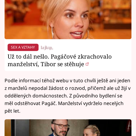
SEX A VZTAHY
Už to dál nešlo. Pagáčové zkrachovalo
manželství, Tibor se stěhuje
Podle informací téhož webu v tuto chvíli ještě ani jeden
z manželů nepodal žádost o rozvod, přičemž ale už žijí v
oddělených domácnostech. Z původního bydlení se
měl odstěhovat Pagáč. Manželství vydrželo necelých
pět let.