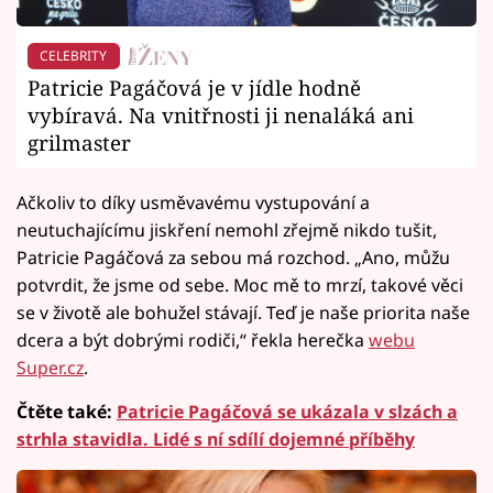
CELEBRITY
Patricie Pagáčová je v jídle hodně
vybíravá. Na vnitřnosti ji nenaláká ani
grilmaster
Ačkoliv to díky usměvavému vystupování a
neutuchajícímu jiskření nemohl zřejmě nikdo tušit,
Patricie Pagáčová za sebou má rozchod. „Ano, můžu
potvrdit, že jsme od sebe. Moc mě to mrzí, takové věci
se v životě ale bohužel stávají. Teď je naše priorita naše
dcera a být dobrými rodiči,“ řekla herečka
webu
Super.cz
.
Čtěte také:
Patricie Pagáčová se ukázala v slzách a
strhla stavidla. Lidé s ní sdílí dojemné příběhy