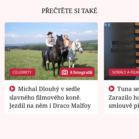
PŘEČTĚTE SI TAKÉ
CELEBRITY
SERIÁLY A FIL
8 fotografií
Michal Dlouhý v sedle
Tuna se chtěl vrátit domů.
slavného filmového koně.
Zarazilo ho
Jezdil na něm i Draco Malfoy
smlouvě př
zemřít