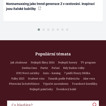
Nonnamaxxing jako trend generace Z v cestování. Inspirací
jsou italské babičky
Populární témata
Jak zhubnout
Nejlepší filmy 2024
Nejlepší horory
TV program
Změna času
Partie
Počasí
Kdy budou volby
ZOO Nové začátky
Auto – katalog
7 pádů Honzy Dědka
Volby 2025
Svařené víno
Tatarák podle Pohlreicha
Aloe vera
Pěstování lichořeřišnice
Výpočet ascendentu
Tvarohové knedlíky
Nejlepší palačinky
Švestkový koláč