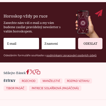
Horoskop vždy po ruce
Zanechte nám váš e-mail a my vám
budeme zasílat pravidelný newsletter s
vaším horoskopem.
ODESLAT
Odesláním formuláře souhlasíte s
podmínkami zpracování osobních údajů
Sdílejte článek
ŠTÍTKY
ROZCHOD
MANŽELSTVÍ
ROZPAD VZTAHU
TIBOR PAGÁČ
PATRICIE SOLAŘÍKOVÁ (PAGÁČOVÁ)