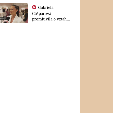
Gabriela
Gášpárová
promluvila o vztahu
a zakládání rodiny