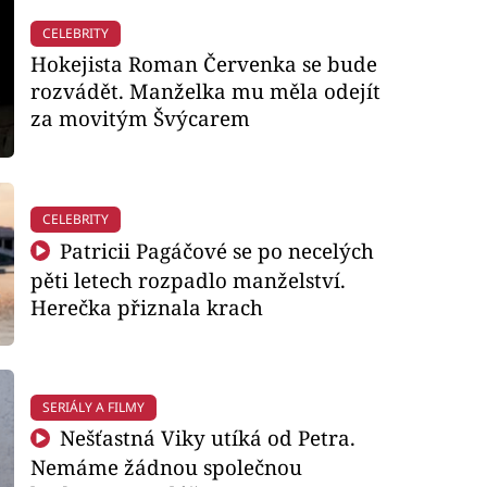
CELEBRITY
Hokejista Roman Červenka se bude
rozvádět. Manželka mu měla odejít
za movitým Švýcarem
CELEBRITY
Patricii Pagáčové se po necelých
pěti letech rozpadlo manželství.
Herečka přiznala krach
SERIÁLY A FILMY
Nešťastná Viky utíká od Petra.
Nemáme žádnou společnou