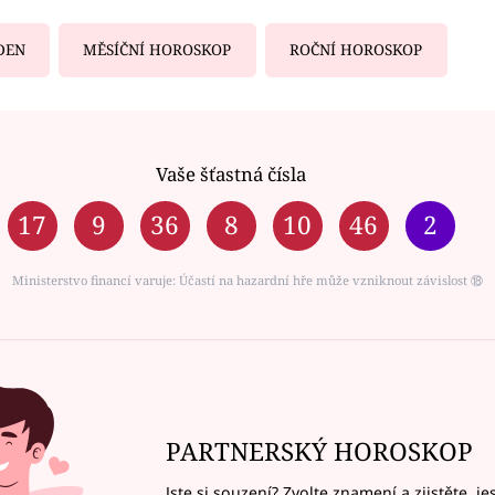
DEN
MĚSÍČNÍ HOROSKOP
ROČNÍ HOROSKOP
Vaše šťastná čísla
17
9
36
8
10
46
2
Ministerstvo financí varuje: Účastí na hazardní hře může vzniknout závislost ⑱
PARTNERSKÝ HOROSKOP
Jste si souzení? Zvolte znamení a zjistěte, je