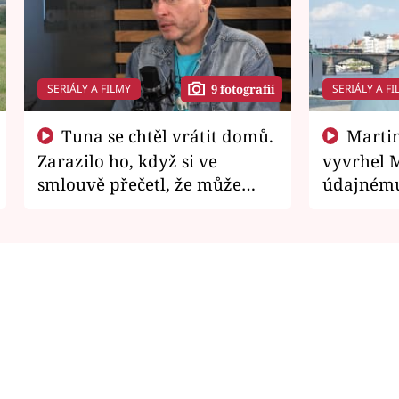
SERIÁLY A FILMY
SERIÁLY A FI
9 fotografií
Tuna se chtěl vrátit domů.
Martin Písařík jako
Zarazilo ho, když si ve
vyvrhel 
smlouvě přečetl, že může
údajnému
zemřít
je v nemil