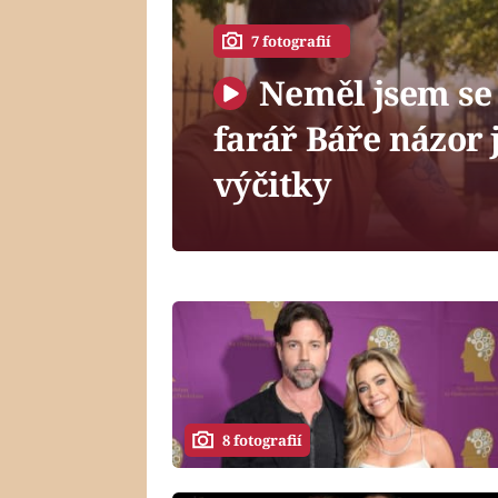
7 fotografií
Neměl jsem se 
farář Báře názor 
výčitky
8 fotografií