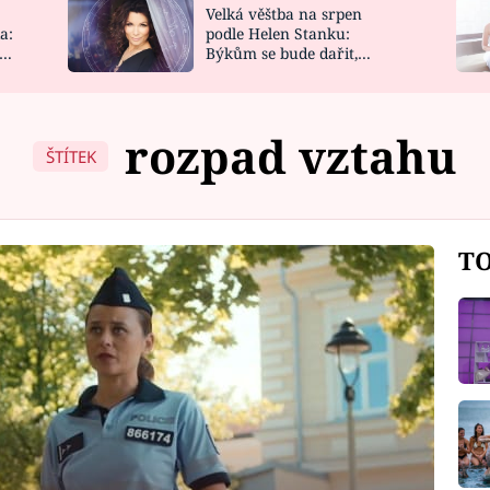
Velká věštba na srpen
NOVINKY
ZAHRADA
a:
podle Helen Stanku:
y
Býkům se bude dařit,
VIDEORECEPTY
DESIGN
Vodnáře čeká jízda
rozpad vztahu
ŠTÍTEK
TO