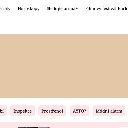
eriály
Horoskopy
Sledujte prima+
Filmový festival Karl
Celebrity
Recept
MÓDA A KRÁSA
HLAVNÍ JÍ
VZTAHY A SEX
SLADKÉ
PRIMA MAMINKA
ZDRAVÉ
bí
Inspekce
Prostřeno!
AYTO?
Módní alarm
Fresh
Living
RECEPTY
BYDLENÍ