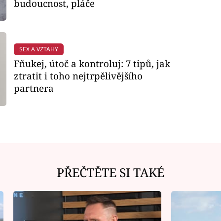
budoucnost, pláče
SEX A VZTAHY
Fňukej, útoč a kontroluj: 7 tipů, jak
ztratit i toho nejtrpělivějšího
partnera
PŘEČTĚTE SI TAKÉ