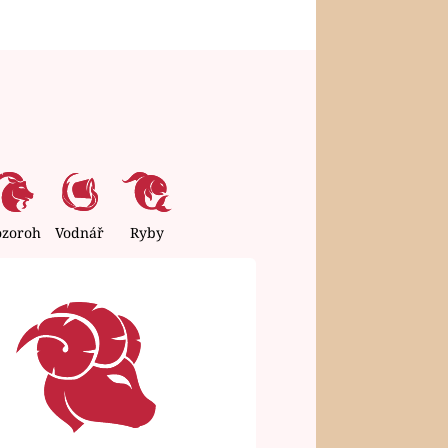
ozoroh
Vodnář
Ryby