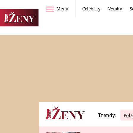
Menu
Celebrity
Vztahy
S
Seriály
Životní styl
ZOO
DIETY A HUBNUTÍ
PROSTŘENO!
CESTOVÁNÍ A
DOVOLENÁ
DUCH
ZDRAVÍ
Trendy:
Pola
Horoskopy
Video
ASTROČLÁNKY
SERIÁLY