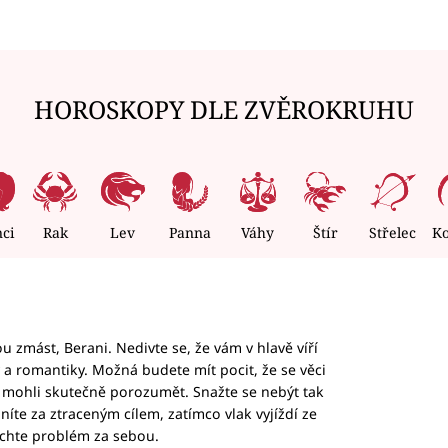
HOROSKOPY DLE ZVĚROKRUHU
nci
Rak
Lev
Panna
Váhy
Štír
Střelec
K
 zmást, Berani. Nedivte se, že vám v hlavě víří
ky a romantiky. Možná budete mít pocit, že se věci
jim mohli skutečně porozumět. Snažte se nebýt tak
honíte za ztraceným cílem, zatímco vlak vyjíždí ze
echte problém za sebou.