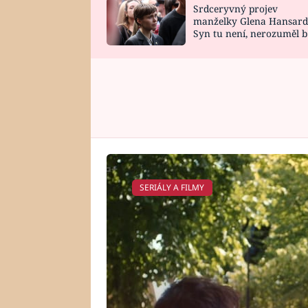
Srdceryvný projev
SNÁŘ
CELEBRITY
manželky Glena Hansard
Syn tu není, nerozuměl b
HOROSKOP NA
VAŘENÍ
tomu, vysvětlila
ROK 2023
SERIÁLY A FILMY