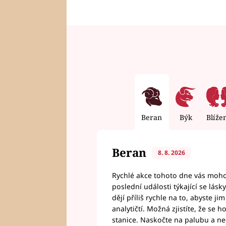
Beran
Býk
Blíže
Beran
8. 8. 2026
Rychlé akce tohoto dne vás mohou
poslední události týkající se lás
dějí příliš rychle na to, abyste 
analytičtí. Možná zjistíte, že se 
stanice. Naskočte na palubu a n