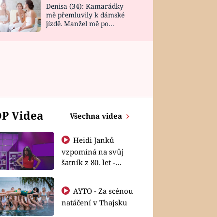
Denisa (34): Kamarádky
mě přemluvily k dámské
jízdě. Manžel mě po
návratu zaskočil
P Videa
Všechna videa
Heidi Janků
vzpomíná na svůj
šatník z 80. let -
Shopaholičky
AYTO - Za scénou
natáčení v Thajsku