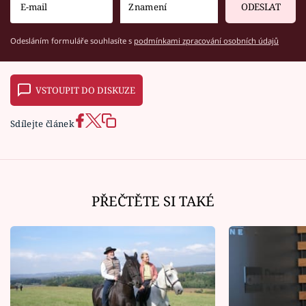
ODESLAT
Odesláním formuláře souhlasíte s
podmínkami zpracování osobních údajů
VSTOUPIT DO DISKUZE
Sdílejte článek
PŘEČTĚTE SI TAKÉ