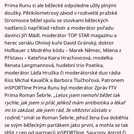
Prima Runu si ale běžecké odpoledne užily plnými
doušky. Pětikilometrový závod v rozkvetlé pražské
Stromovce běžel spolu se stovkami běžeckých
nadšenců například režisér a moderátor pořadu
davinci Jiří Mádl, moderátor TOP STAR magazínu a
herec seriálu Ohnivý kuře David Gránský, doktor
Hofbauer z Modrého kódu – Marek Němec, Milena z
Přístavu – Kateřina Kaira Hrachovcová, modelka
Renata Langmannová, hudební trio Poetika,
moderátor Láďa Hruška či moderátorské duo rádia
Kiss Michal Kavalčík a Barbora Tlučhořová. Patronem
inSPORTline Prima Runu byl moderátor Zpráv FTV
Prima Roman Šebrle.
„Letos jsem nemohl běžet tak
rychle, jak jsem si přál, jelikož mám antibiotika a lékař
mi to zakázal, ale jsem rád, že vítězství zůstalo v
rodině,“
smál se Roman Šebrle, jehož žena Eva doběhla
se svým běžeckým parťákem jako první, a mohla se tak
těšit z cen od partnerů inSPORTline, Saucony, Astrid či