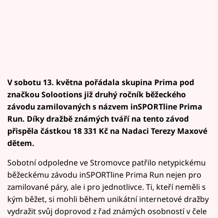
V sobotu 13. května pořádala skupina Prima pod
značkou Solootions již druhý ročník běžeckého
závodu zamilovaných s názvem inSPORTline Prima
Run. Díky dražbě známých tváří na tento závod
přispěla částkou 18
331 Kč na Nadaci Terezy Maxové
dětem.
Sobotní odpoledne ve Stromovce patřilo netypickému
běžeckému závodu inSPORTline Prima Run nejen pro
zamilované páry, ale i pro jednotlivce. Ti, kteří neměli s
kým běžet, si mohli během unikátní internetové dražby
vydražit svůj doprovod z řad známých osobností v čele