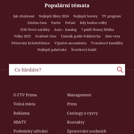
Populární témata
Jak zhubnout
Nejlepší filmy 2024
Nejlepší horory
TV program
Změna času
Partie
Počasí
Kdy budou volby
ZOO Nové začátky
Auto – katalog
7 pádů Honzy Dědka
Volby 2025
Svařené víno
Tatarák podle Pohlreicha
Aloe vera
Pěstování lichořeřišnice
Výpočet ascendentu
Tvarohové knedlíky
Nejlepší palačinky
Švestkový koláč
O FTV Prima
Management
Volná místa
Press
Reklama
Castingy a výzvy
HbbTV
Kontakty
Podmínky užívání
Zpracování osobních