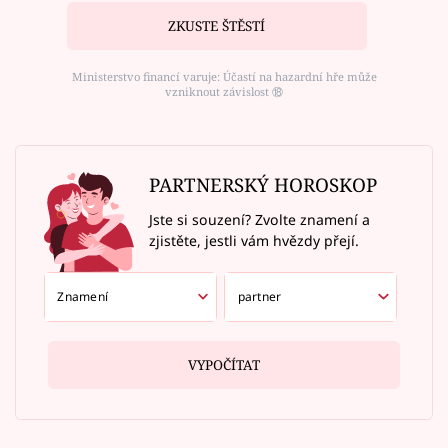
ZKUSTE ŠTĚSTÍ
Ministerstvo financí varuje: Účastí na hazardní hře může
vzniknout závislost ⑱
PARTNERSKÝ HOROSKOP
Jste si souzení? Zvolte znamení a
zjistěte, jestli vám hvězdy přejí.
VYPOČÍTAT