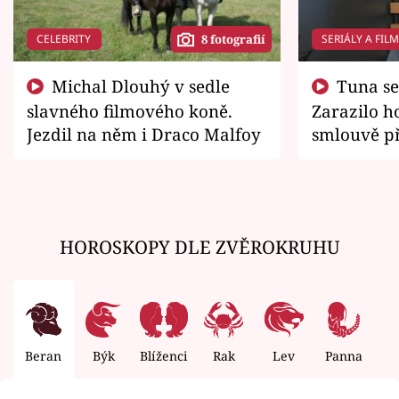
CELEBRITY
SERIÁLY A FIL
8 fotografií
Michal Dlouhý v sedle
Tuna se chtěl vrátit domů.
slavného filmového koně.
Zarazilo ho
Jezdil na něm i Draco Malfoy
smlouvě př
zemřít
HOROSKOPY DLE ZVĚROKRUHU
Beran
Býk
Blíženci
Rak
Lev
Panna
V