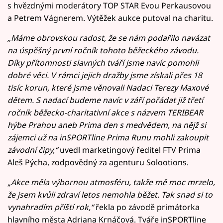
s hvězdnými moderátory TOP STAR Evou Perkausovou
a Petrem Vágnerem. Výtěžek aukce putoval na charitu.
„Máme obrovskou radost, že se nám podařilo navázat
na úspěšný první ročník tohoto běžeckého závodu.
Díky přítomnosti slavných tváří jsme navíc pomohli
dobré věci. V rámci jejich dražby jsme získali přes 18
tisíc korun, které jsme věnovali Nadaci Terezy Maxové
dětem. S nadací budeme navíc v září pořádat již třetí
ročník běžecko-charitativní akce s názvem TERIBEAR
hýbe Prahou aneb Prima den s medvědem, na nějž si
zájemci už na inSPORTline Prima Runu mohli zakoupit
závodní čipy,“
uvedl marketingový ředitel FTV Prima
Aleš Pýcha, zodpovědný za agenturu Solootions.
„
Akce měla výbornou atmosféru, takže mě moc mrzelo,
že jsem kvůli zdraví letos nemohla běžet. Tak snad si to
vynahradím příští rok,“
řekla po závodě primátorka
hlavního města Adriana Krnáčová. Tváře inSPORTline