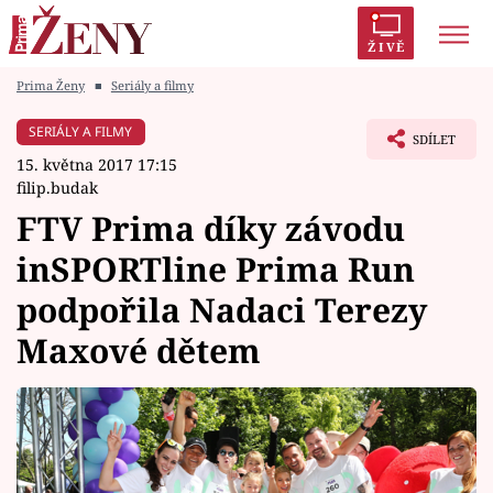
ŽIVĚ
Prima Ženy
■
Seriály a filmy
Trendy:
Polabí
Inspekce
Prostřeno!
AYTO?
SERIÁLY A FILMY
SDÍLET
Módní alarm
Zrádci
Proměny
15. května 2017 17:15
filip.budak
FTV Prima díky závodu
inSPORTline Prima Run
Témata
podpořila Nadaci Terezy
Celebrity
Maxové dětem
Vztahy
Seriály