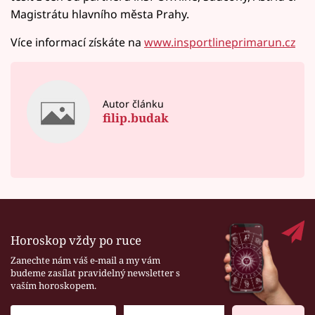
Magistrátu hlavního města Prahy.
Více informací získáte na
www.insportlineprimarun.cz
Autor článku
filip.budak
Horoskop vždy po ruce
Zanechte nám váš e-mail a my vám
budeme zasílat pravidelný newsletter s
vaším horoskopem.