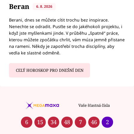
Beran
6. 8. 2026
Berani, dnes se můžete cítit trochu bez inspirace.
Nenechte se odradit. Pusťte se do jakéhokoli projektu, i
když jste myšlenkami jinde. V průběhu „špatné“ práce,
kterou můžete zpočátku chrlit, vám múza jemně přistane
na rameni. Někdy je zapotřebí trocha disciplíny, aby
vedla ke slastné odměně.
CELÝ HOROSKOP PRO DNEŠNÍ DEN
Vaše šťastná čísla
6
15
34
48
7
46
2