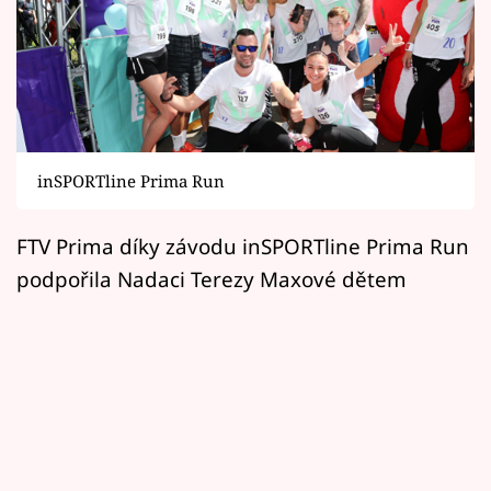
Horoskopy
Sledujte prima+
Filmový festival Karlovy Vary
Pořady
inSPORTline Prima Run
Mámy sobě
FTV Prima díky závodu inSPORTline Prima Run
podpořila Nadaci Terezy Maxové dětem
Přihlášení
Sledujte nás