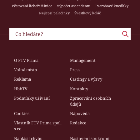
Pěstování lichořeřišnice
Výpočet ascendentu
Tvarohové knedlíky
Nejlepší palačinky
Švestkový koláč
O FTV Prima
Management
Volná místa
Press
Reklama
Castingy a výzvy
HbbTV
Kontakty
Podmínky užívání
Zpracování osobních
údajů
Cookies
Nápověda
Vlastník FTV Prima spol.
Redakce
s r.o.
Nahlásit chybu
Nastavení soukromí