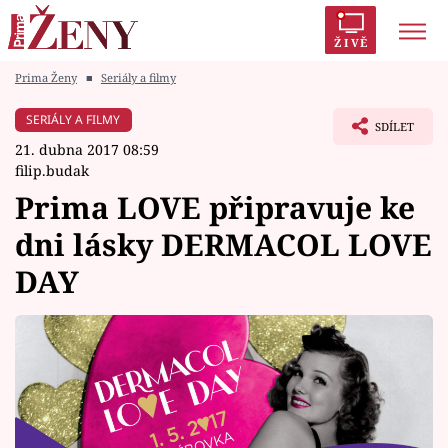
ŽIVĚ
Prima Ženy
■
Seriály a filmy
Trendy:
Polabí
Inspekce
Prostřeno!
AYTO?
SERIÁLY A FILMY
SDÍLET
Módní alarm
Zrádci
Proměny
21. dubna 2017 08:59
filip.budak
Prima LOVE připravuje ke
dni lásky DERMACOL LOVE
Témata
DAY
Celebrity
Vztahy
Seriály