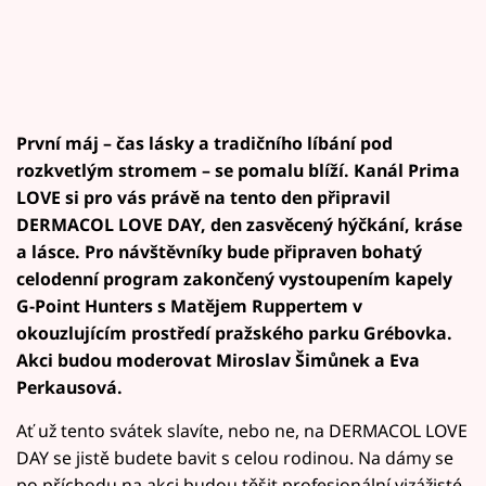
První máj – čas lásky a tradičního líbání pod
rozkvetlým stromem – se pomalu blíží. Kanál Prima
LOVE si pro vás právě na tento den připravil
DERMACOL LOVE DAY, den zasvěcený hýčkání, kráse
a lásce. Pro návštěvníky bude připraven bohatý
celodenní program zakončený vystoupením kapely
G-Point Hunters s Matějem Ruppertem v
okouzlujícím prostředí pražského parku Grébovka.
Akci budou moderovat Miroslav Šimůnek a Eva
Perkausová.
Ať už tento svátek slavíte, nebo ne, na DERMACOL LOVE
DAY se jistě budete bavit s celou rodinou. Na dámy se
po příchodu na akci budou těšit profesionální vizážisté