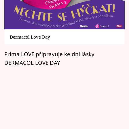
Horoskopy
Sledujte prima+
Filmový festival Karlovy Vary
Dermacol Love Day
Pořady
Prima LOVE připravuje ke dni lásky
Mámy sobě
DERMACOL LOVE DAY
Přihlášení
Sledujte nás