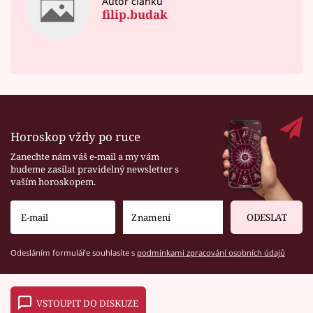
Autor článku
filip.budak
Horoskop vždy po ruce
Zanechte nám váš e-mail a my vám
budeme zasílat pravidelný newsletter s
vaším horoskopem.
ODESLAT
Odesláním formuláře souhlasíte s
podmínkami zpracování osobních údajů
VSTOUPIT DO DISKUZE