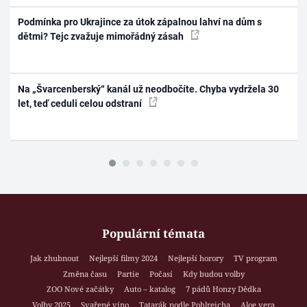
Podmínka pro Ukrajince za útok zápalnou lahví na dům s
dětmi? Tejc zvažuje mimořádný zásah
Na „Švarcenberský“ kanál už neodbočíte. Chyba vydržela 30
let, teď ceduli celou odstraní
Populární témata
Jak zhubnout
Nejlepší filmy 2024
Nejlepší horory
TV program
Změna času
Partie
Počasí
Kdy budou volby
ZOO Nové začátky
Auto – katalog
7 pádů Honzy Dědka
Volby 2025
Svařené víno
Tatarák podle Pohlreicha
Aloe vera