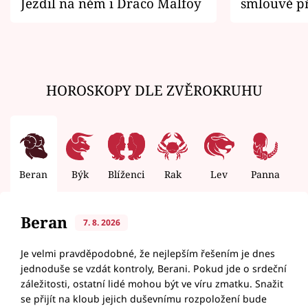
Jezdil na něm i Draco Malfoy
smlouvě př
zemřít
HOROSKOPY DLE ZVĚROKRUHU
Beran
Býk
Blíženci
Rak
Lev
Panna
V
Beran
7. 8. 2026
Je velmi pravděpodobné, že nejlepším řešením je dnes
jednoduše se vzdát kontroly, Berani. Pokud jde o srdeční
záležitosti, ostatní lidé mohou být ve víru zmatku. Snažit
se přijít na kloub jejich duševnímu rozpoložení bude