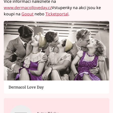
Více informací naleznete na
www.dermacolloveday.cz
Vstupenky na akci jsou ke
koupi na
Goout
nebo
Ticketportal
.
Dermacol Love Day