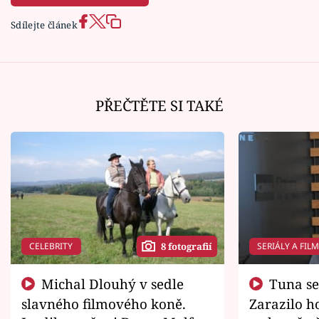
Sdílejte článek
PŘEČTĚTE SI TAKÉ
CELEBRITY
SERIÁLY A FIL
8 fotografií
Michal Dlouhý v sedle
Tuna se chtěl vrátit domů.
slavného filmového koně.
Zarazilo ho