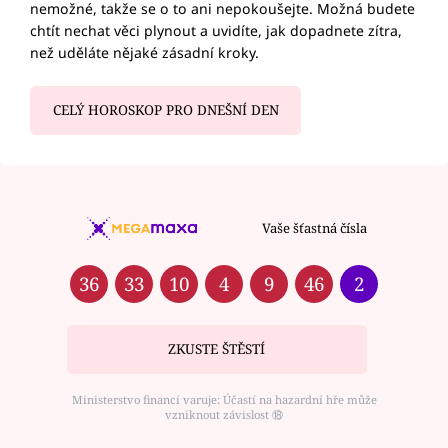
nemožné, takže se o to ani nepokoušejte. Možná budete
chtít nechat věci plynout a uvidíte, jak dopadnete zítra,
než uděláte nějaké zásadní kroky.
CELÝ HOROSKOP PRO DNEŠNÍ DEN
Vaše šťastná čísla
36
33
10
4
9
46
2
ZKUSTE ŠTĚSTÍ
Ministerstvo financí varuje: Účastí na hazardní hře může
vzniknout závislost ⑱