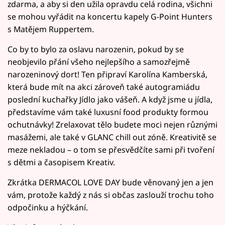
zdarma, a aby si den užila opravdu celá rodina, všichni
se mohou vyřádit na koncertu kapely G-Point Hunters
s Matějem Ruppertem.
Co by to bylo za oslavu narozenin, pokud by se
neobjevilo přání všeho nejlepšího a samozřejmě
narozeninový dort! Ten připraví Karolína Kamberská,
která bude mít na akci zároveň také autogramiádu
poslední kuchařky Jídlo jako vášeň. A když jsme u jídla,
představíme vám také luxusní food produkty formou
ochutnávky! Zrelaxovat tělo budete moci nejen různými
masážemi, ale také v GLANC chill out zóně. Kreativitě se
meze nekladou – o tom se přesvědčíte sami při tvoření
s dětmi a časopisem Kreativ.
Zkrátka DERMACOL LOVE DAY bude věnovaný jen a jen
vám, protože každý z nás si občas zaslouží trochu toho
odpočinku a hýčkání.