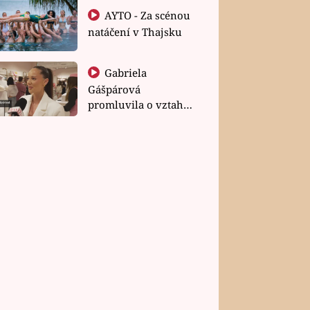
AYTO - Za scénou
natáčení v Thajsku
Gabriela
Gášpárová
promluvila o vztahu
a zakládání rodiny