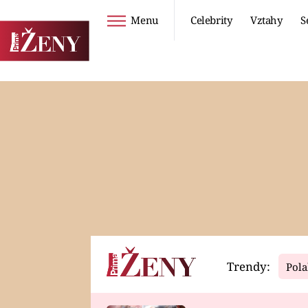
Menu
Celebrity
Vztahy
S
Seriály
Životní styl
ZOO
DIETY A HUBNUTÍ
PROSTŘENO!
CESTOVÁNÍ A
DOVOLENÁ
DUCH
ZDRAVÍ
Trendy:
Pola
Horoskopy
Video
ASTROČLÁNKY
SERIÁLY