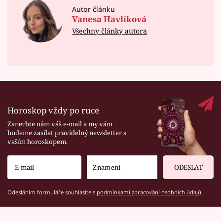
Autor článku
Vanesa Havlíková
Všechny články autora
Horoskop vždy po ruce
Zanechte nám váš e-mail a my vám
budeme zasílat pravidelný newsletter s
vaším horoskopem.
ODESLAT
Odesláním formuláře souhlasíte s
podmínkami zpracování osobních údajů