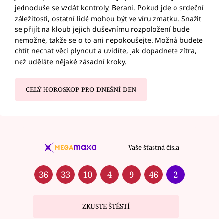
jednoduše se vzdát kontroly, Berani. Pokud jde o srdeční
záležitosti, ostatní lidé mohou být ve víru zmatku. Snažit
se přijít na kloub jejich duševnímu rozpoložení bude
nemožné, takže se o to ani nepokoušejte. Možná budete
chtít nechat věci plynout a uvidíte, jak dopadnete zítra,
než uděláte nějaké zásadní kroky.
CELÝ HOROSKOP PRO DNEŠNÍ DEN
Vaše šťastná čísla
36
33
10
4
9
46
2
ZKUSTE ŠTĚSTÍ