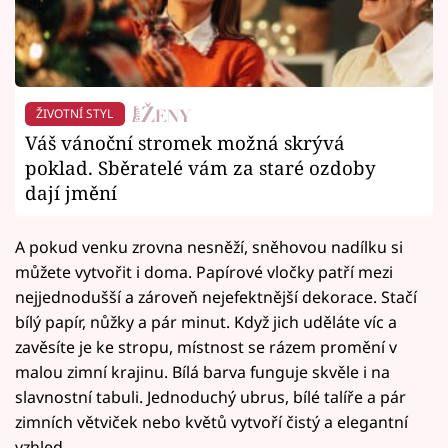
ŽIVOTNÍ STYL
Váš vánoční stromek možná skrývá
poklad. Sběratelé vám za staré ozdoby
dají jmění
A pokud venku zrovna nesněží, sněhovou nadílku si
můžete vytvořit i doma. Papírové vločky patří mezi
nejjednodušší a zároveň nejefektnější dekorace. Stačí
bílý papír, nůžky a pár minut. Když jich uděláte víc a
zavěsíte je ke stropu, místnost se rázem promění v
malou zimní krajinu. Bílá barva funguje skvěle i na
slavnostní tabuli. Jednoduchý ubrus, bílé talíře a pár
zimních větviček nebo květů vytvoří čistý a elegantní
vzhled.