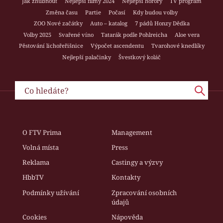
Jak zhubnout
Nejlepší filmy 2024
Nejlepší horory
TV program
Změna času
Partie
Počasí
Kdy budou volby
ZOO Nové začátky
Auto – katalog
7 pádů Honzy Dědka
Volby 2025
Svařené víno
Tatarák podle Pohlreicha
Aloe vera
Pěstování lichořeřišnice
Výpočet ascendentu
Tvarohové knedlíky
Nejlepší palačinky
Švestkový koláč
O FTV Prima
Management
Volná místa
Press
Reklama
Castingy a výzvy
HbbTV
Kontakty
Podmínky užívání
Zpracování osobních
údajů
Cookies
Nápověda