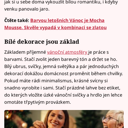
jak si u sebe doma vykouzlit bílou romantiku, i kdyby
venku panovalo jaro.
Čtěte také:
Barvou letošních Vánoc je Mocha
Mousse. Skvěle vypadá v kombinaci se zlatou
Bílé dekorace jsou základ
Základem příjemné
vánoční atmosféry
je práce s
barvami. Stačí zvolit jeden barevný tón a držet se ho.
Bílý ubrus, svíčky, jemná světýlka a pár jednoduchých
dekorací dokážou domácnost proměnit během chvilky.
Pokud máte rádi minimalismus, krásné svícny si
snadno vyrobíte i sami. Stačí prázdné lahve bez etiket,
do kterých vložíte úzké vánoční svíčky a hrdlo jen lehce
omotáte třpytivým provázkem.