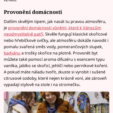
Provonění domácnosti
Dalším skvělým tipem, jak nasát tu pravou atmosféru,
je
provonění domácnosti vůněmi, které k Vánocům
neodmyslitelně patří
. Skvěle fungují klasické skořicové
nebo hřebíčkové svíčky, ale atmosféru dokáže navodit i
pomalu svařená směs vody, pomerančových slupek,
badyánu
a trošky skořice na plotně. Provonět byt
můžete také pomocí aroma difuzéru s esencemi typu
vanilka, jablko se skořicí, jehličí nebo perníkové koření.
A pokud máte náladu tvořit, zkuste si vyrobit i sušené
citrusové ozdoby, které nejen krásně voní, ale zároveň
vypadají stylově na stole i na stromečku.