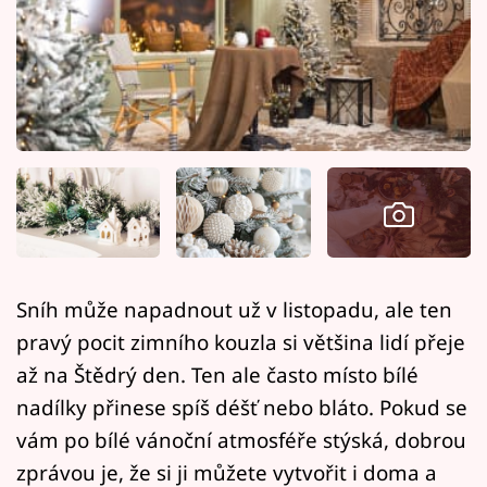
Horoskopy
Sledujte prima+
Filmový festival Karlovy Vary
Pořady
Mámy sobě
Přihlášení
Sníh může napadnout už v listopadu, ale ten
pravý pocit zimního kouzla si většina lidí přeje
Sledujte nás
až na Štědrý den. Ten ale často místo bílé
nadílky přinese spíš déšť nebo bláto. Pokud se
vám po bílé vánoční atmosféře stýská, dobrou
zprávou je, že si ji můžete vytvořit i doma a