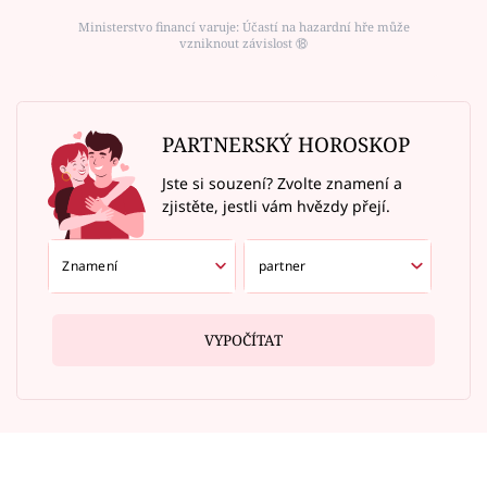
Ministerstvo financí varuje: Účastí na hazardní hře může
vzniknout závislost ⑱
PARTNERSKÝ HOROSKOP
Jste si souzení? Zvolte znamení a
zjistěte, jestli vám hvězdy přejí.
VYPOČÍTAT