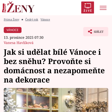
ŽIVĚ
Prima Ženy
■
Český rok
Vánoce
Trendy:
Polabí
Inspekce
Prostřeno!
AYTO?
VÁNOCE
SDÍLET
Módní alarm
Zrádci
Proměny
13. prosince 2025 07:30
Vanesa Havlíková
Jak si udělat bílé Vánoce i
bez sněhu? Provoňte si
Témata
domácnost a nezapomeňte
Celebrity
na dekorace
Vztahy
Seriály