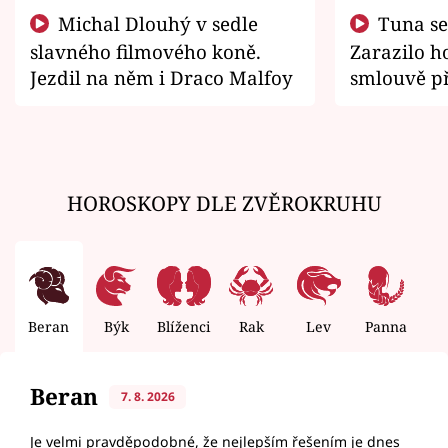
Michal Dlouhý v sedle
Tuna se chtěl vrátit domů.
slavného filmového koně.
Zarazilo ho
Jezdil na něm i Draco Malfoy
smlouvě př
zemřít
HOROSKOPY DLE ZVĚROKRUHU
Beran
Býk
Blíženci
Rak
Lev
Panna
V
Beran
7. 8. 2026
Je velmi pravděpodobné, že nejlepším řešením je dnes