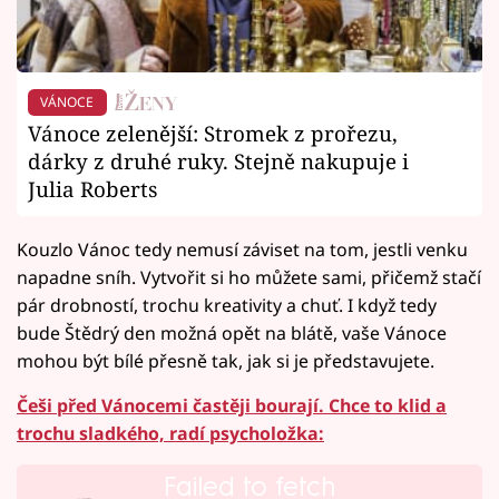
VÁNOCE
Vánoce zelenější: Stromek z prořezu,
dárky z druhé ruky. Stejně nakupuje i
Julia Roberts
Kouzlo Vánoc tedy nemusí záviset na tom, jestli venku
napadne sníh. Vytvořit si ho můžete sami, přičemž stačí
pár drobností, trochu kreativity a chuť. I když tedy
bude Štědrý den možná opět na blátě, vaše Vánoce
mohou být bílé přesně tak, jak si je představujete.
Češi před Vánocemi častěji bourají. Chce to klid a
trochu sladkého, radí psycholožka:
Failed to fetch