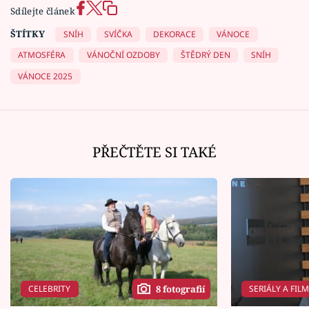
Sdílejte článek
ŠTÍTKY
SNÍH
SVÍČKA
DEKORACE
VÁNOCE
ATMOSFÉRA
VÁNOČNÍ OZDOBY
ŠTĚDRÝ DEN
SNÍH
VÁNOCE 2025
PŘEČTĚTE SI TAKÉ
CELEBRITY
SERIÁLY A FIL
8 fotografií