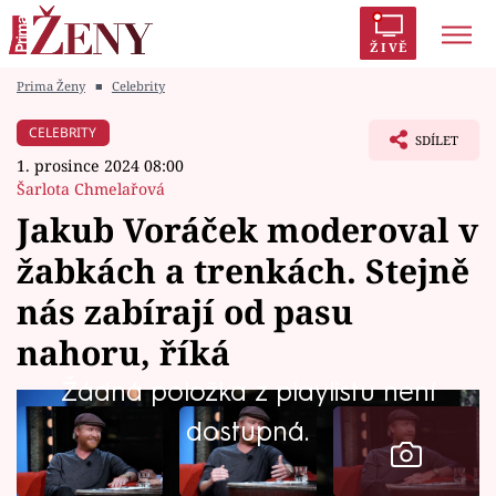
ŽIVĚ
Prima Ženy
■
Celebrity
Trendy:
Polabí
Inspekce
Prostřeno!
AYTO?
CELEBRITY
SDÍLET
Módní alarm
Zrádci
Proměny
1. prosince 2024 08:00
Šarlota Chmelařová
Jakub Voráček moderoval v
žabkách a trenkách. Stejně
Témata
nás zabírají od pasu
Celebrity
nahoru, říká
Žádná položka z playlistu není
Vztahy
dostupná.
Seriály