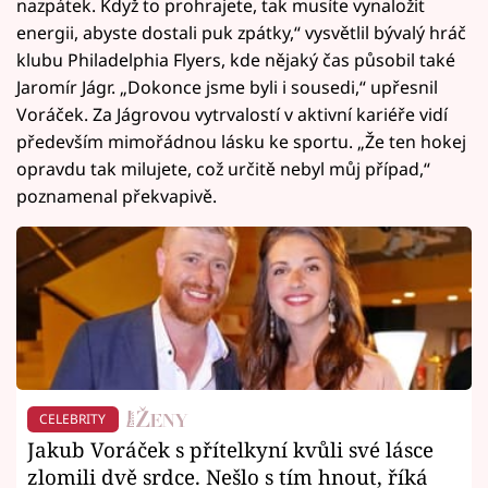
nazpátek. Když to prohrajete, tak musíte vynaložit
energii, abyste dostali puk zpátky,“ vysvětlil bývalý hráč
klubu Philadelphia Flyers, kde nějaký čas působil také
Jaromír Jágr. „Dokonce jsme byli i sousedi,“ upřesnil
Voráček. Za Jágrovou vytrvalostí v aktivní kariéře vidí
především mimořádnou lásku ke sportu. „Že ten hokej
opravdu tak milujete, což určitě nebyl můj případ,“
poznamenal překvapivě.
CELEBRITY
Jakub Voráček s přítelkyní kvůli své lásce
zlomili dvě srdce. Nešlo s tím hnout, říká