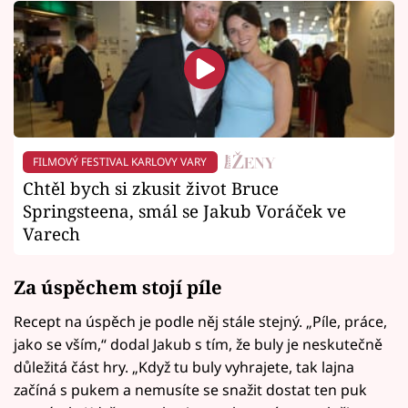
FILMOVÝ FESTIVAL KARLOVY VARY
Chtěl bych si zkusit život Bruce
Springsteena, smál se Jakub Voráček ve
Varech
Za úspěchem stojí píle
Recept na úspěch je podle něj stále stejný. „Píle, práce,
jako se vším,“ dodal Jakub s tím, že buly je neskutečně
důležitá část hry. „Když tu buly vyhrajete, tak lajna
začíná s pukem a nemusíte se snažit dostat ten puk