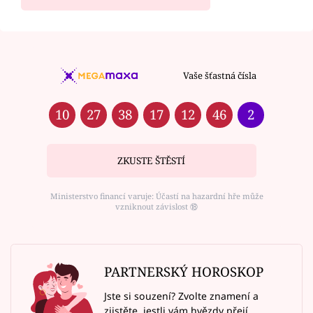
Vaše šťastná čísla
10
27
38
17
12
46
2
ZKUSTE ŠTĚSTÍ
Ministerstvo financí varuje: Účastí na hazardní hře může
vzniknout závislost ⑱
PARTNERSKÝ HOROSKOP
Jste si souzení? Zvolte znamení a
zjistěte, jestli vám hvězdy přejí.