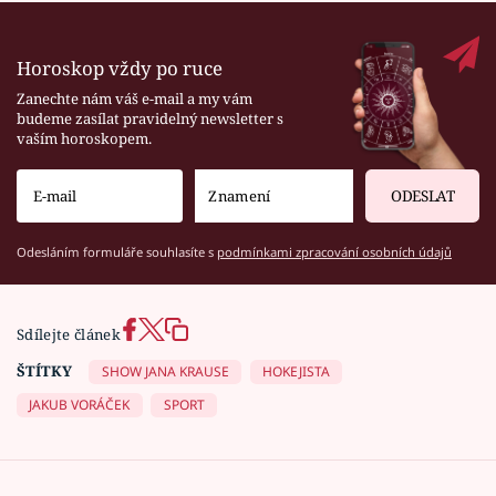
Horoskop vždy po ruce
Zanechte nám váš e-mail a my vám
budeme zasílat pravidelný newsletter s
vaším horoskopem.
ODESLAT
Odesláním formuláře souhlasíte s
podmínkami zpracování osobních údajů
Sdílejte článek
ŠTÍTKY
SHOW JANA KRAUSE
HOKEJISTA
JAKUB VORÁČEK
SPORT