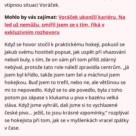
vtipnou situaci Voráček.
Mohlo by vás zajímat:
Voráček ukončil kariéru. Na
led už nemůžu, smířil jsem se s tím, říká v
exkluzivním rozhovoru
Když se hovor stočil k praktickému hokeji, pokusil se
Jakub svému hostiteli popsat, jak uspět při vhazování
neboli buly, s tím, že on sám při tom příliš zdárný
nebýval, protože tato role náleží zpravidla centrům. „Já
jsem byl křídlo, takže jsem tam šel a máchnul jsem
hokejkou. Buď jsem to trefil, nebo ne, ale většinou se
mi to nepovedlo. Když se to ale povedlo, byla z toho
potom po zápase s klukama u piva v bazénu velká
sláva. Když jsme vyhráli, dali jsme si to vychlazené
české pivo… ježiš, to jsou krásné vzpomínky,“ rozplýval
se hokejista při tom, jak se v myšlenkách vracel zpátky
v čase.