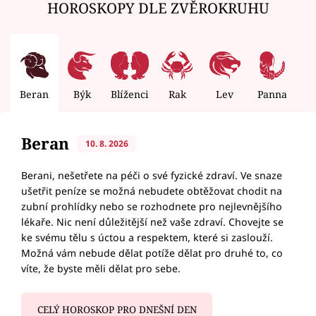
HOROSKOPY DLE ZVĚROKRUHU
Beran
Býk
Blíženci
Rak
Lev
Panna
V
Beran
10. 8. 2026
Berani, nešetřete na péči o své fyzické zdraví. Ve snaze
ušetřit peníze se možná nebudete obtěžovat chodit na
zubní prohlídky nebo se rozhodnete pro nejlevnějšího
lékaře. Nic není důležitější než vaše zdraví. Chovejte se
ke svému tělu s úctou a respektem, které si zaslouží.
Možná vám nebude dělat potíže dělat pro druhé to, co
víte, že byste měli dělat pro sebe.
CELÝ HOROSKOP PRO DNEŠNÍ DEN