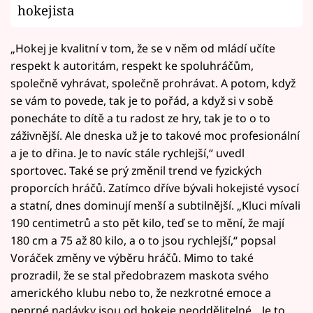
hokejista
„Hokej je kvalitní v tom, že se v něm od mládí učíte
respekt k autoritám, respekt ke spoluhráčům,
společně vyhrávat, společně prohrávat. A potom, když
se vám to povede, tak je to pořád, a když si v sobě
ponecháte to dítě a tu radost ze hry, tak je to o to
záživnější. Ale dneska už je to takové moc profesionální
a je to dřina. Je to navíc stále rychlejší,“ uvedl
sportovec. Také se prý změnil trend ve fyzických
proporcích hráčů. Zatímco dříve bývali hokejisté vysocí
a statní, dnes dominují menší a subtilnější. „Kluci mívali
190 centimetrů a sto pět kilo, teď se to mění, že mají
180 cm a 75 až 80 kilo, a o to jsou rychlejší,“ popsal
Voráček změny ve výběru hráčů. Mimo to také
prozradil, že se stal předobrazem maskota svého
amerického klubu nebo to, že nezkrotné emoce a
peprné nadávky jsou od hokeje neoddělitelné. „Je to