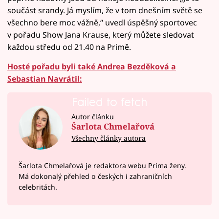
součást srandy. Já myslím, že v tom dnešním světě se
všechno bere moc vážně,“ uvedl úspěšný sportovec
v pořadu Show Jana Krause, který můžete sledovat
každou středu od 21.40 na Primě.
Hosté pořadu byli také Andrea Bezděková a
Sebastian Navrátil:
Failed to fetch
Autor článku
Šarlota Chmelařová
Všechny články autora
Šarlota Chmelařová je redaktora webu Prima ženy.
Má dokonalý přehled o českých i zahraničních
celebritách.