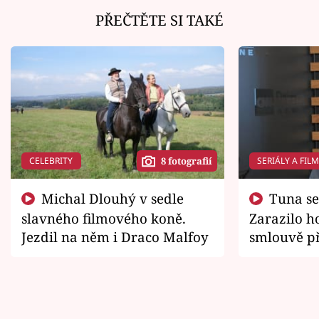
PŘEČTĚTE SI TAKÉ
CELEBRITY
SERIÁLY A FIL
8 fotografií
Michal Dlouhý v sedle
Tuna se chtěl vrátit domů.
slavného filmového koně.
Zarazilo ho
Jezdil na něm i Draco Malfoy
smlouvě př
zemřít