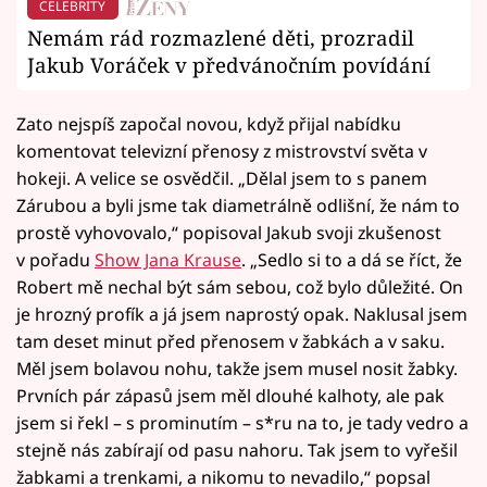
CELEBRITY
Nemám rád rozmazlené děti, prozradil
Jakub Voráček v předvánočním povídání
Zato nejspíš započal novou, když přijal nabídku
komentovat televizní přenosy z mistrovství světa v
hokeji. A velice se osvědčil. „Dělal jsem to s panem
Zárubou a byli jsme tak diametrálně odlišní, že nám to
prostě vyhovovalo,“ popisoval Jakub svoji zkušenost
v pořadu
Show Jana Krause
. „Sedlo si to a dá se říct, že
Robert mě nechal být sám sebou, což bylo důležité. On
je hrozný profík a já jsem naprostý opak. Naklusal jsem
tam deset minut před přenosem v žabkách a v saku.
Měl jsem bolavou nohu, takže jsem musel nosit žabky.
Prvních pár zápasů jsem měl dlouhé kalhoty, ale pak
jsem si řekl – s prominutím – s*ru na to, je tady vedro a
stejně nás zabírají od pasu nahoru. Tak jsem to vyřešil
žabkami a trenkami, a nikomu to nevadilo,“ popsal