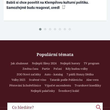
Babiš si chce posvítit na Klempířovu kulturní politiku.
Samozřejmě budu reagovat, uvedl
Populární témata
Jak zhubnout
Nejlepší filmy 2024
Nejlepší horory
TV program
Změna času
Partie
Počasí
Kdy budou volby
ZOO Nové začátky
Auto – katalog
7 pádů Honzy Dědka
Volby 2025
Svařené víno
Tatarák podle Pohlreicha
Aloe vera
Pěstování lichořeřišnice
Výpočet ascendentu
Tvarohové knedlíky
Nejlepší palačinky
Švestkový koláč