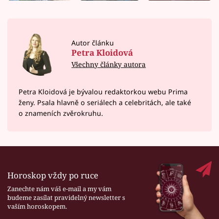
Autor článku
Petra Kloidová
Všechny články autora
Petra Kloidová je bývalou redaktorkou webu Prima
ženy. Psala hlavně o seriálech a celebritách, ale také
o znameních zvěrokruhu.
Horoskop vždy po ruce
Zanechte nám váš e-mail a my vám
budeme zasílat pravidelný newsletter s
vaším horoskopem.