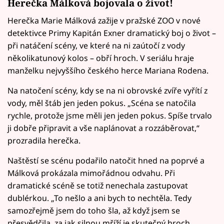
Herečka Málková bojovala o život!
Herečka Marie Málková zažije v pražské ZOO v nové
detektivce Primy Kapitán Exner dramatický boj o život –
při natáčení scény, ve které na ni zaútočí z vody
několikatunový kolos – obří hroch. V seriálu hraje
manželku nejvyššího českého herce Mariana Rodena.
Na natočení scény, kdy se na ni obrovské zvíře vyřítí z
vody, měl štáb jen jeden pokus. „Scéna se natočila
rychle, protože jsme měli jen jeden pokus. Spíše trvalo
ji dobře připravit a vše naplánovat a rozzáběrovat,“
prozradila herečka.
Naštěstí se scénu podařilo natočit hned na poprvé a
Málková prokázala mimořádnou odvahu. Při
dramatické scéně se totiž nenechala zastupovat
dublérkou. „To nešlo a ani bych to nechtěla. Tedy
samozřejmě jsem do toho šla, až když jsem se
přesvědčila, za jak silnou mříží je skutečný hroch