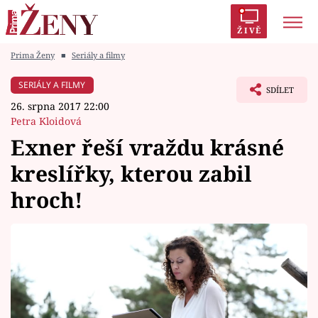
ŽIVĚ
Prima Ženy
■
Seriály a filmy
Trendy:
Polabí
Inspekce
Prostřeno!
AYTO?
SERIÁLY A FILMY
SDÍLET
Módní alarm
Zrádci
Proměny
26. srpna 2017 22:00
Petra Kloidová
Exner řeší vraždu krásné
kreslířky, kterou zabil
Témata
hroch!
Celebrity
Vztahy
Seriály