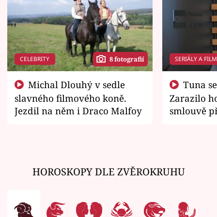
CELEBRITY
SERIÁLY A FIL
8 fotografií
Michal Dlouhý v sedle
Tuna se chtěl vrátit domů.
slavného filmového koně.
Zarazilo ho
Jezdil na něm i Draco Malfoy
smlouvě př
zemřít
HOROSKOPY DLE ZVĚROKRUHU