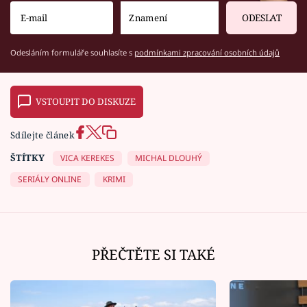
ODESLAT
Odesláním formuláře souhlasíte s
podmínkami zpracování osobních údajů
VSTOUPIT DO DISKUZE
Sdílejte článek
ŠTÍTKY
VICA KEREKES
MICHAL DLOUHÝ
SERIÁLY ONLINE
KRIMI
PŘEČTĚTE SI TAKÉ