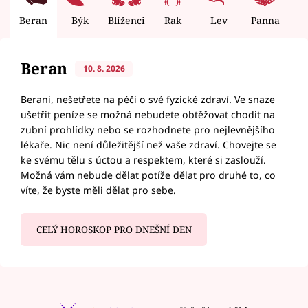
Beran
Býk
Blíženci
Rak
Lev
Panna
V
Beran
10. 8. 2026
Berani, nešetřete na péči o své fyzické zdraví. Ve snaze
ušetřit peníze se možná nebudete obtěžovat chodit na
zubní prohlídky nebo se rozhodnete pro nejlevnějšího
lékaře. Nic není důležitější než vaše zdraví. Chovejte se
ke svému tělu s úctou a respektem, které si zaslouží.
Možná vám nebude dělat potíže dělat pro druhé to, co
víte, že byste měli dělat pro sebe.
CELÝ HOROSKOP PRO DNEŠNÍ DEN