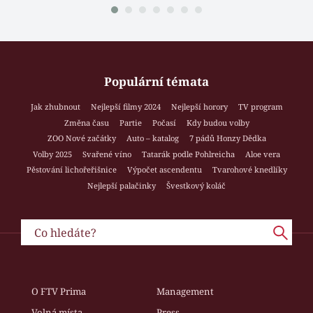
Populární témata
Jak zhubnout
Nejlepší filmy 2024
Nejlepší horory
TV program
Změna času
Partie
Počasí
Kdy budou volby
ZOO Nové začátky
Auto – katalog
7 pádů Honzy Dědka
Volby 2025
Svařené víno
Tatarák podle Pohlreicha
Aloe vera
Pěstování lichořeřišnice
Výpočet ascendentu
Tvarohové knedlíky
Nejlepší palačinky
Švestkový koláč
O FTV Prima
Management
Volná místa
Press