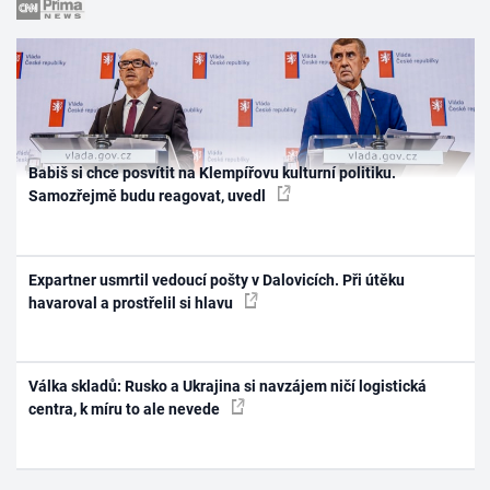
Babiš si chce posvítit na Klempířovu kulturní politiku.
Samozřejmě budu reagovat, uvedl
Expartner usmrtil vedoucí pošty v Dalovicích. Při útěku
havaroval a prostřelil si hlavu
Válka skladů: Rusko a Ukrajina si navzájem ničí logistická
centra, k míru to ale nevede