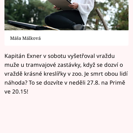
Horoskopy
Sledujte prima+
Filmový festival Karlovy Vary
Máša Málková
Pořady
Kapitán Exner v sobotu vyšetřoval vraždu
Mámy sobě
muže u tramvajové zastávky, když se dozví o
vraždě krásné kreslířky v zoo. Je smrt obou lidí
Přihlášení
náhoda? To se dozvíte v neděli 27.8. na Primě
ve 20.15!
Sledujte nás