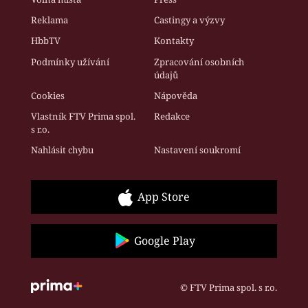
Reklama
Castingy a výzvy
HbbTV
Kontakty
Podmínky užívání
Zpracování osobních
údajů
Cookies
Nápověda
Vlastník FTV Prima spol.
Redakce
s r.o.
Nahlásit chybu
Nastavení soukromí
App Store
Google Play
© FTV Prima spol. s r.o.