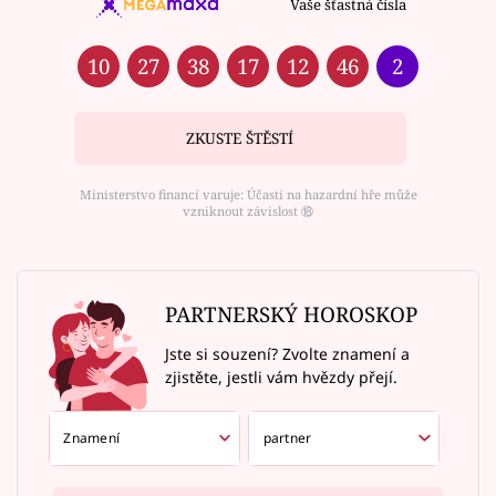
Vaše šťastná čísla
10
27
38
17
12
46
2
ZKUSTE ŠTĚSTÍ
Ministerstvo financí varuje: Účastí na hazardní hře může
vzniknout závislost ⑱
PARTNERSKÝ HOROSKOP
Jste si souzení? Zvolte znamení a
zjistěte, jestli vám hvězdy přejí.