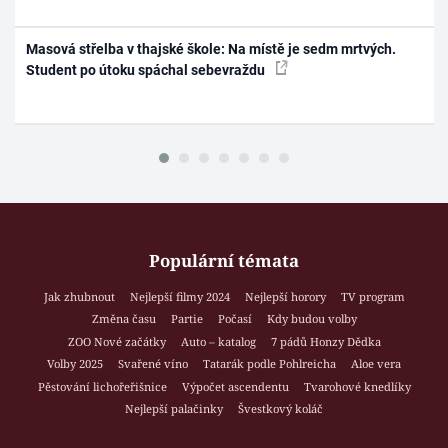
Masová střelba v thajské škole: Na místě je sedm mrtvých.
Student po útoku spáchal sebevraždu
Populární témata
Jak zhubnout
Nejlepší filmy 2024
Nejlepší horory
TV program
Změna času
Partie
Počasí
Kdy budou volby
ZOO Nové začátky
Auto – katalog
7 pádů Honzy Dědka
Volby 2025
Svařené víno
Tatarák podle Pohlreicha
Aloe vera
Pěstování lichořeřišnice
Výpočet ascendentu
Tvarohové knedlíky
Nejlepší palačinky
Švestkový koláč