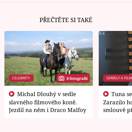
PŘEČTĚTE SI TAKÉ
CELEBRITY
SERIÁLY A FIL
8 fotografií
Michal Dlouhý v sedle
Tuna se chtěl vrátit domů.
slavného filmového koně.
Zarazilo ho
Jezdil na něm i Draco Malfoy
smlouvě př
zemřít