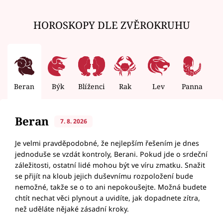
HOROSKOPY DLE ZVĚROKRUHU
Beran
Býk
Blíženci
Rak
Lev
Panna
V
Beran
7. 8. 2026
Je velmi pravděpodobné, že nejlepším řešením je dnes
jednoduše se vzdát kontroly, Berani. Pokud jde o srdeční
záležitosti, ostatní lidé mohou být ve víru zmatku. Snažit
se přijít na kloub jejich duševnímu rozpoložení bude
nemožné, takže se o to ani nepokoušejte. Možná budete
chtít nechat věci plynout a uvidíte, jak dopadnete zítra,
než uděláte nějaké zásadní kroky.