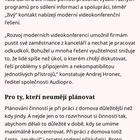
programů pro sdílení informací a spolupráci, téměř
„živý“ kontakt nabízejí moderní videokonferenční
řešení.
„Rozvoj moderních videokonferencí umožnil firmám
pustit své zaměstnance z kanceláří a nechat je pracovat
odkudkoli. Bohužel u mnoha řešení využitelnost snižuje
to, že lidé spíše než úkol, o kterém chtějí diskutovat,
řeší problémy s připojením a nekompatibilitou
jednotlivých přístrojů,“ konstatuje Andrej Hronec,
ředitel společnosti Audiopro.
Pro ty, kteří neumějí plánovat
Plánování činností je při práci z domova důležitější než
kdy jindy. A nejde jen o to rozvrhnout si činnosti tak,
abychom dělali to důležité v době, kdy se umíme
maximálně koncentrovat. Při práci z domova totiž
často „zasahují“ i ostatní rodinní příslušníci. Proto