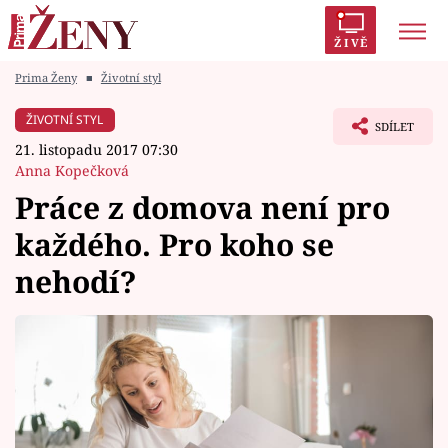
ŽIVĚ
Prima Ženy
■
Životní styl
Trendy:
Polabí
Inspekce
Prostřeno!
AYTO?
ŽIVOTNÍ STYL
SDÍLET
Módní alarm
Zrádci
Proměny
21. listopadu 2017 07:30
Anna Kopečková
Práce z domova není pro
každého. Pro koho se
Témata
nehodí?
Celebrity
Vztahy
Seriály