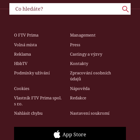
O FTV Prima
Management
Volná místa
Press
Reklama
Castingy a výzvy
HbbTV
Kontakty
Podmínky užívání
Zpracování osobních
údajů
Cookies
Nápověda
Vlastník FTV Prima spol.
Redakce
s r.o.
Nahlásit chybu
Nastavení soukromí
App Store