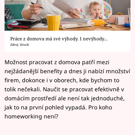
Horoskopy
Sledujte prima+
Filmový festival Karlovy Vary
Práce z domova má své výhody. I nevýhody...
Pořady
Zdroj: iStock
Mámy sobě
Možnost pracovat z domova patří mezi
nejžádanější benefity a dnes ji nabízí množství
Přihlášení
firem, dokonce i v oborech, kde bychom to
tolik nečekali. Naučit se pracovat efektivně v
domácím prostředí ale není tak jednoduché,
Sledujte nás
jak to na první pohled vypadá. Pro koho
homeworking není?