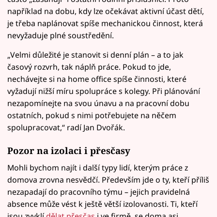
například na dobu, kdy lze očekávat aktivní účast dětí,
je třeba naplánovat spíše mechanickou činnost, která
nevyžaduje plné soustředění.
„Velmi důležité je stanovit si denní plán – a to jak
časový rozvrh, tak náplň práce. Pokud to jde,
nechávejte si na home office spíše činnosti, které
vyžadují nižší míru spolupráce s kolegy. Při plánování
nezapomínejte na svou únavu a na pracovní dobu
ostatních, pokud s nimi potřebujete na něčem
spolupracovat,“ radí Jan Dvořák.
Pozor na izolaci i přesčasy
Mohli bychom najít i další typy lidí, kterým práce z
domova zrovna nesvědčí. Především jde o ty, kteří příliš
nezapadají do pracovního týmu – jejich pravidelná
absence může vést k ještě větší izolovanosti. Ti, kteří
jsou zvyklí
dělat přesčas
i ve firmě, se doma asi