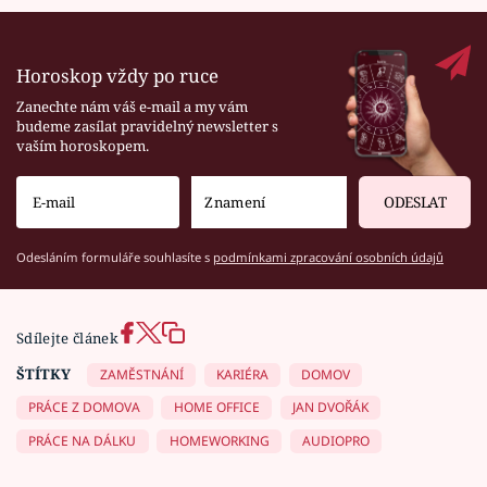
Horoskop vždy po ruce
Zanechte nám váš e-mail a my vám
budeme zasílat pravidelný newsletter s
vaším horoskopem.
ODESLAT
Odesláním formuláře souhlasíte s
podmínkami zpracování osobních údajů
Sdílejte článek
ŠTÍTKY
ZAMĚSTNÁNÍ
KARIÉRA
DOMOV
PRÁCE Z DOMOVA
HOME OFFICE
JAN DVOŘÁK
PRÁCE NA DÁLKU
HOMEWORKING
AUDIOPRO