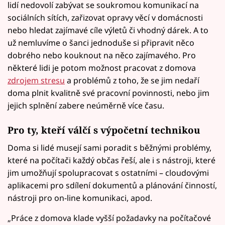
lidí nedovolí zabývat se soukromou komunikací na
sociálních sítích, zařizovat opravy věcí v domácnosti
nebo hledat zajímavé cíle výletů či vhodný dárek. A to
už nemluvíme o šanci jednoduše si připravit něco
dobrého nebo kouknout na něco zajímavého. Pro
některé lidi je potom možnost pracovat z domova
zdrojem stresu
a problémů z toho, že se jim nedaří
doma plnit kvalitně své pracovní povinnosti, nebo jim
jejich splnění zabere neúměrně více času.
Pro ty, kteří válčí s výpočetní technikou
Doma si lidé musejí sami poradit s běžnými problémy,
které na počítači každý občas řeší, ale i s nástroji, které
jim umožňují spolupracovat s ostatními – cloudovými
aplikacemi pro sdílení dokumentů a plánování činností,
nástroji pro on-line komunikaci, apod.
„Práce z domova klade vyšší požadavky na počítačové