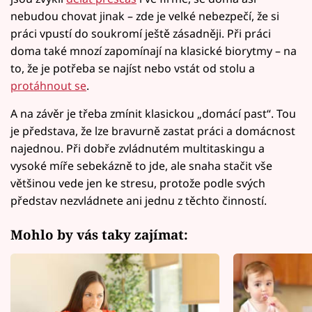
nebudou chovat jinak – zde je velké nebezpečí, že si
práci vpustí do soukromí ještě zásadněji. Při práci
doma také mnozí zapomínají na klasické biorytmy – na
to, že je potřeba se najíst nebo vstát od stolu a
protáhnout se
.
A na závěr je třeba zmínit klasickou „domácí past“. Tou
je představa, že lze bravurně zastat práci a domácnost
najednou. Při dobře zvládnutém multitaskingu a
vysoké míře sebekázně to jde, ale snaha stačit vše
většinou vede jen ke stresu, protože podle svých
představ nezvládnete ani jednu z těchto činností.
Mohlo by vás taky zajímat: