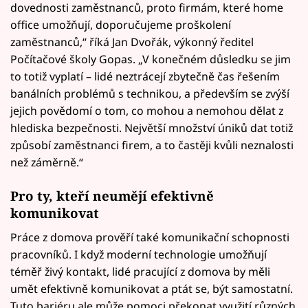
dovednosti zaměstnanců, proto firmám, které home
office umožňují, doporučujeme proškolení
zaměstnanců,“ říká Jan Dvořák, výkonný ředitel
Počítačové školy Gopas. „V konečném důsledku se jim
to totiž vyplatí – lidé neztrácejí zbytečně čas řešením
banálních problémů s technikou, a především se zvýší
jejich povědomí o tom, co mohou a nemohou dělat z
hlediska bezpečnosti. Největší množství úniků dat totiž
způsobí zaměstnanci firem, a to častěji kvůli neznalosti
než záměrně.“
Pro ty, kteří neumějí efektivně
komunikovat
Práce z domova prověří také komunikační schopnosti
pracovníků. I když moderní technologie umožňují
téměř živý kontakt, lidé pracující z domova by měli
umět efektivně komunikovat a ptát se, být samostatní.
Tuto bariéru ale může pomoci překonat využití různých