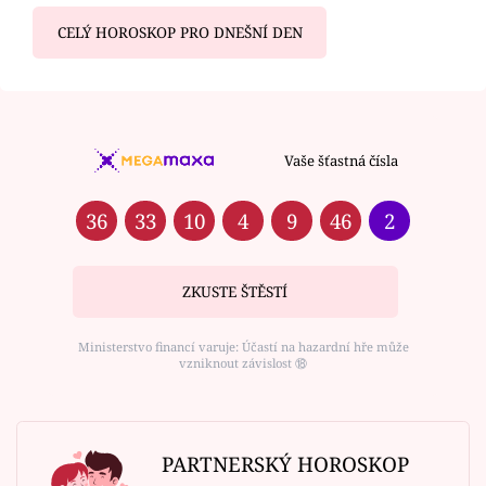
CELÝ HOROSKOP PRO DNEŠNÍ DEN
Vaše šťastná čísla
36
33
10
4
9
46
2
ZKUSTE ŠTĚSTÍ
Ministerstvo financí varuje: Účastí na hazardní hře může
vzniknout závislost ⑱
PARTNERSKÝ HOROSKOP