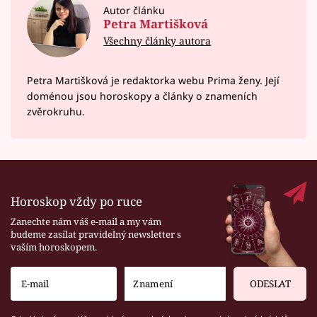
Autor článku
Petra Martišková
Všechny články autora
Petra Martišková je redaktorka webu Prima ženy. Její
doménou jsou horoskopy a články o znameních
zvěrokruhu.
Horoskop vždy po ruce
Zanechte nám váš e-mail a my vám
budeme zasílat pravidelný newsletter s
vaším horoskopem.
ODESLAT