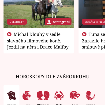
CELEBRITY
SERIÁLY A FIL
8 fotografií
Michal Dlouhý v sedle
Tuna se chtěl vrátit domů.
slavného filmového koně.
Zarazilo ho
Jezdil na něm i Draco Malfoy
smlouvě př
zemřít
HOROSKOPY DLE ZVĚROKRUHU