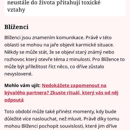
neustále do života přitahují toxické
vztahy
Blíženci
Blíženci jsou znamením komunikace. Právě v této
oblasti se mohou na jaře objevit karmické situace.
Někdy se může stát, že se objeví starý známý nebo
rozhovor, který otevře téma z minulosti. Pro Blížence to
může být příležitost říct něco, co dříve zůstalo
nevyslovené.
Mohlo vám ujít:
Nedokážete zapomenout na
bývalého partnera? Zkuste rituál, který vás od něj
odpoutá
Toto období může také přinést momenty, kdy bude
důležité více naslouchat, než mluvit. Právě díky tomu
mohou Blíženci pochopit souvislosti, které jim dříve