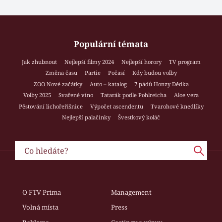
Populární témata
Jak zhubnout
Nejlepší filmy 2024
Nejlepší horory
TV program
Změna času
Partie
Počasí
Kdy budou volby
ZOO Nové začátky
Auto – katalog
7 pádů Honzy Dědka
Volby 2025
Svařené víno
Tatarák podle Pohlreicha
Aloe vera
Pěstování lichořeřišnice
Výpočet ascendentu
Tvarohové knedlíky
Nejlepší palačinky
Švestkový koláč
O FTV Prima
Management
Volná místa
Press