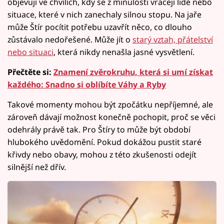
objevují ve chvílích, kdy se z minulosti vracejí lidé nebo
situace, které v nich zanechaly silnou stopu. Na jaře
může Štír pocítit potřebu uzavřít něco, co dlouho
zůstávalo nedořešené. Může jít o
starý vztah, přátelství
nebo situaci
, která nikdy nenašla jasné vysvětlení.
Přečtěte si:
Znamení zvěrokruhu, která si umí získat
každého: Snadno si oblíbíte Váhy a Ryby
Takové momenty mohou být zpočátku nepříjemné, ale
zároveň dávají možnost konečně pochopit, proč se věci
odehrály právě tak. Pro Štíry to může být období
hlubokého uvědomění. Pokud dokážou pustit staré
křivdy nebo obavy, mohou z této zkušenosti odejít
silnější než dřív.