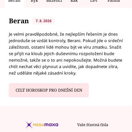
Beran
Býk
Blíženci
Rak
Lev
Panna
V
Beran
7. 8. 2026
Je velmi pravděpodobné, že nejlepším řešením je dnes
jednoduše se vzdát kontroly, Berani. Pokud jde o srdeční
záležitosti, ostatní lidé mohou být ve víru zmatku. Snažit
se přijít na kloub jejich duševnímu rozpoložení bude
nemožné, takže se o to ani nepokoušejte. Možná budete
chtít nechat věci plynout a uvidíte, jak dopadnete zítra,
než uděláte nějaké zásadní kroky.
CELÝ HOROSKOP PRO DNEŠNÍ DEN
Vaše šťastná čísla