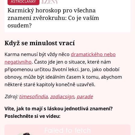
ASTROČLÁNKY
Karmický horoskop pro všechna
znamení zvěrokruhu: Co je vaším
osudem?
Když se minulost vrací
Karma nemusí být vždy něco
dramatického nebo
negativního
. Často jde jen o situace, které nám
připomenou určitou životní lekci. Jaro, jako období
obnovy, může být ideálním časem k tomu, abychom
některé staré kapitoly konečně uzavřeli.
Zdroj:
timesofindia
,
zodiacsign
,
parade
Víte, jak to mají s láskou jednotlivá znamení?
Poslechněte si ve videu:
Failed to fetch