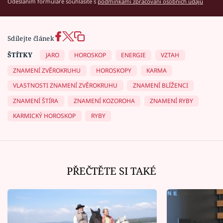
Odesláním formuláře souhlasíte s
podmínkami zpracování osobních údajů
Sdílejte článek
ŠTÍTKY
JARO
HOROSKOP
ENERGIE
VZTAH
ZNAMENÍ ZVĚROKRUHU
HOROSKOPY
KARMA
VLASTNOSTI ZNAMENÍ ZVĚROKRUHU
ZNAMENÍ BLÍŽENCI
ZNAMENÍ ŠTÍRA
ZNAMENÍ KOZOROHA
ZNAMENÍ RYBY
KARMICKÝ HOROSKOP
RYBY
PŘEČTĚTE SI TAKÉ