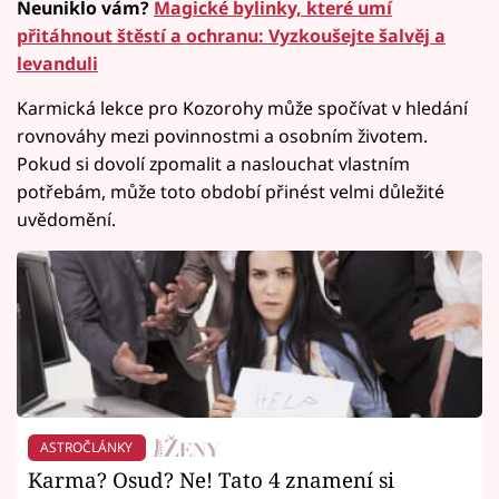
Neuniklo vám?
Magické bylinky, které umí
přitáhnout štěstí a ochranu: Vyzkoušejte šalvěj a
levanduli
Karmická lekce pro Kozorohy může spočívat v hledání
rovnováhy mezi povinnostmi a osobním životem.
Pokud si dovolí zpomalit a naslouchat vlastním
potřebám, může toto období přinést velmi důležité
uvědomění.
ASTROČLÁNKY
Karma? Osud? Ne! Tato 4 znamení si