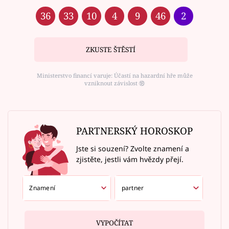
36
33
10
4
9
46
2
ZKUSTE ŠTĚSTÍ
Ministerstvo financí varuje: Účastí na hazardní hře může
vzniknout závislost ⑱
PARTNERSKÝ HOROSKOP
Jste si souzení? Zvolte znamení a
zjistěte, jestli vám hvězdy přejí.
VYPOČÍTAT