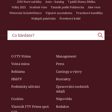
ZOO Nové začátky
Auto – katalog
7 pádů Honzy Dědka
Volby 2025
Svařené víno
Tatarák podle Pohlreicha
Aloe vera
Pěstování lichořeřišnice
Výpočet ascendentu
Tvarohové knedlíky
Nejlepší palačinky
Švestkový koláč
O FTV Prima
Management
Volná místa
Press
Reklama
Castingy a výzvy
HbbTV
Kontakty
Podmínky užívání
Zpracování osobních
údajů
Cookies
Nápověda
Vlastník FTV Prima spol.
Redakce
s r.o.