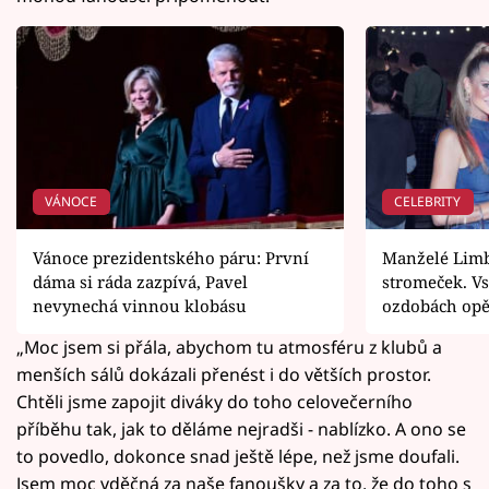
VÁNOCE
CELEBRITY
Vánoce prezidentského páru: První
Manželé Limb
dáma si ráda zazpívá, Pavel
stromeček. Vs
nevynechá vinnou klobásu
ozdobách opět
„Moc jsem si přála, abychom tu atmosféru z klubů a
menších sálů dokázali přenést i do větších prostor.
Chtěli jsme zapojit diváky do toho celovečerního
příběhu tak, jak to děláme nejradši - nablízko. A ono se
to povedlo, dokonce snad ještě lépe, než jsme doufali.
Jsem moc vděčná za naše fanoušky a za to, že do toho s