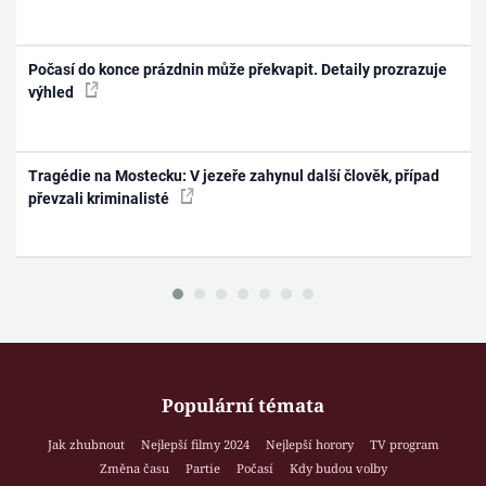
Počasí do konce prázdnin může překvapit. Detaily prozrazuje
výhled
Tragédie na Mostecku: V jezeře zahynul další člověk, případ
převzali kriminalisté
Populární témata
Jak zhubnout
Nejlepší filmy 2024
Nejlepší horory
TV program
Změna času
Partie
Počasí
Kdy budou volby