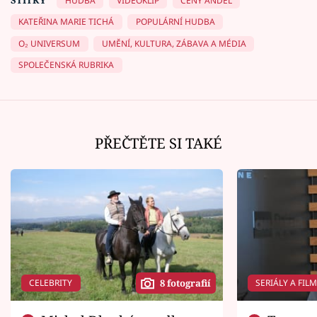
HUDBA
VIDEOKLIP
CENY ANDĚL
KATEŘINA MARIE TICHÁ
POPULÁRNÍ HUDBA
O₂ UNIVERSUM
UMĚNÍ, KULTURA, ZÁBAVA A MÉDIA
SPOLEČENSKÁ RUBRIKA
PŘEČTĚTE SI TAKÉ
CELEBRITY
SERIÁLY A FIL
8 fotografií