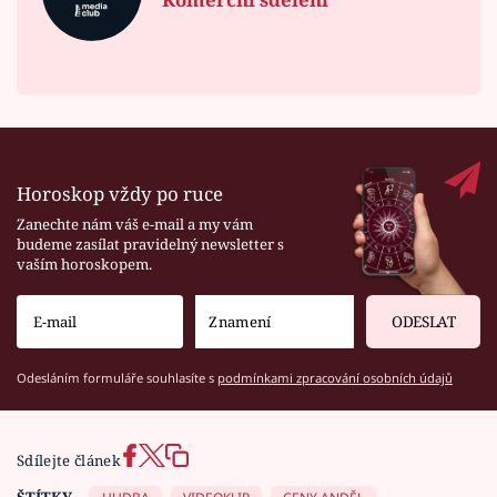
Horoskop vždy po ruce
Zanechte nám váš e-mail a my vám
budeme zasílat pravidelný newsletter s
vaším horoskopem.
ODESLAT
Odesláním formuláře souhlasíte s
podmínkami zpracování osobních údajů
Sdílejte článek
ŠTÍTKY