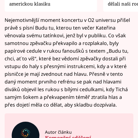
americkou klasiku
dělali naši ro
Nejemotivnější moment koncertu v O2 universu přišel
právě s písní Budu tu, kterou ten večer Kateřina
věnovala svému tatínkovi, jenž byl v publiku. Co však
samotnou zpěvačku překvapilo a rozplakalo, byly
papírové cedule v rukou fanoušků s textem „Budu tu,
chci, ať to víš“, které bez vědomí zpěvačky dostali při
vstupu do haly s přesnými instrukcemi, kdy a v které
písničce je mají zvednout nad hlavu. Přesně v tento
daný moment prvního refrénu se pak nad hlavami
diváků objevil les rukou s bílými cedulkami, kdy Tichá
samým šokem a překvapením téměř ztratila hlas a
přes dojetí měla co dělat, aby skladbu dozpívala.
Autor článku
Komerční sdělení