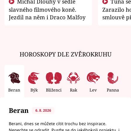
Michal Dlouhý v sedle
Tuna se chtěl vrátit domů.
slavného filmového koně.
Zarazilo ho
Jezdil na něm i Draco Malfoy
smlouvě př
zemřít
HOROSKOPY DLE ZVĚROKRUHU
Beran
Býk
Blíženci
Rak
Lev
Panna
V
Beran
6. 8. 2026
Berani, dnes se můžete cítit trochu bez inspirace.
Nenechte se odradit. Pusťte se do jakéhokoli projektu, i