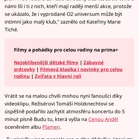
námi šli i ti z nich, kteří mají raději menší akce, protože
se ukázalo, že i vyprodané O2 universum může být
intimní jako malý klub,“ zaznělo od Kateřiny Marie
Tiché.
Filmy a pohádky pro celou rodiny na prima+
Nejoblíbenější dětské filmy
|
Zábavné
srdcovky
|
Filmová klasika i novinky pro celou
rodinu
|
Zvířata v hlavní roli
Vrátit se na malou chvíli mohou nyní fanoušci díky
videoklipu. Režisérovi Tomáši Holzknechtovi se
úspěšně podařilo zachytit atmosféru koncertu do 5
minut písně Budu tu, která vyšla na
Cenou Anděl
oceněném albu
Plamen
.