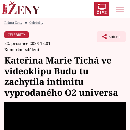
ŽIVĚ
Prima Ženy
■
Celebrity
Trendy:
Polabí
Inspekce
Prostřeno!
AYTO?
CELEBRITY
SDÍLET
Módní alarm
Zrádci
Proměny
22. prosince 2025 12:01
Komerční sdělení
Kateřina Marie Tichá ve
videoklipu Budu tu
Témata
zachytila intimitu
Celebrity
vyprodaného O2 universa
Vztahy
Seriály