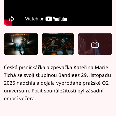
Horoskopy
Sledujte prima+
Filmový festival Karlovy Vary
Pořady
Mámy sobě
Česká písničkářka a zpěvačka Kateřina Marie
Přihlášení
Tichá se svojí skupinou Bandjeez 29. listopadu
2025 nadchla a dojala vyprodané pražské O2
Sledujte nás
universum. Pocit sounáležitosti byl zásadní
emocí večera.