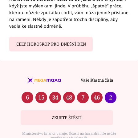
když jste myšlenkami jinde. V průběhu „špatné“ práce,
kterou můžete zpočátku chrlit, vám múza jemně přistane
na rameni. Někdy je zapotřebí trocha disciplíny, aby
vedla ke slastné odměně.
CELÝ HOROSKOP PRO DNEŠNÍ DEN
Vaše šťastná čísla
6
15
34
48
7
46
2
ZKUSTE ŠTĚSTÍ
Ministerstvo financí varuje: Účastí na hazardní hře může
vzniknout závislost ⑱