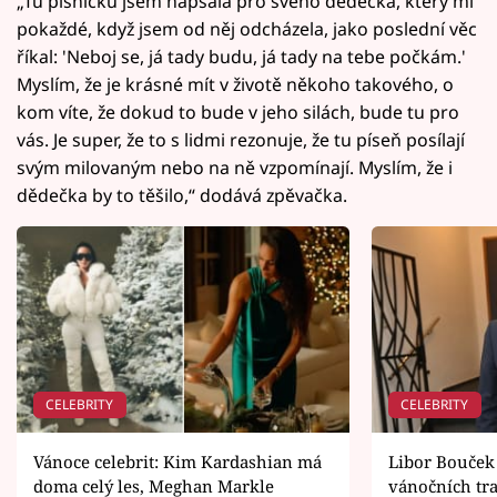
„Tu písničku jsem napsala pro svého dědečka, který mi
pokaždé, když jsem od něj odcházela, jako poslední věc
říkal: 'Neboj se, já tady budu, já tady na tebe počkám.'
Myslím, že je krásné mít v životě někoho takového, o
kom víte, že dokud to bude v jeho silách, bude tu pro
vás. Je super, že to s lidmi rezonuje, že tu píseň posílají
svým milovaným nebo na ně vzpomínají. Myslím, že i
dědečka by to těšilo,“ dodává zpěvačka.
CELEBRITY
CELEBRITY
Vánoce celebrit: Kim Kardashian má
Libor Bouček
doma celý les, Meghan Markle
vánočních tra