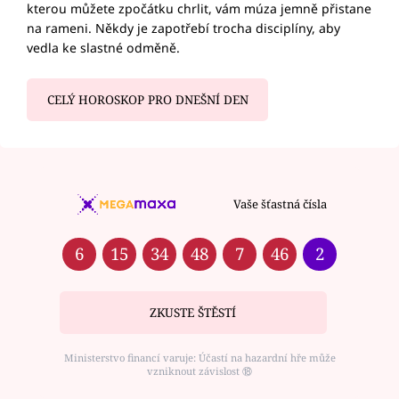
kterou můžete zpočátku chrlit, vám múza jemně přistane
na rameni. Někdy je zapotřebí trocha disciplíny, aby
vedla ke slastné odměně.
CELÝ HOROSKOP PRO DNEŠNÍ DEN
Vaše šťastná čísla
6
15
34
48
7
46
2
ZKUSTE ŠTĚSTÍ
Ministerstvo financí varuje: Účastí na hazardní hře může
vzniknout závislost ⑱