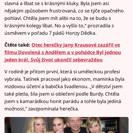
slavná a líbat se s krásnými kluky. Byla jsem asi
nějakým způsobem frustrovaná, co se týče opačného
pohlaví. Chtěla jsem mít alibi na to, že se budu s
krásnými kolegy líbat. No a vyšlo to,“ prozradila s
úsměvem v pořadu 7 pádů Honzy Dědka.
Čtěte také:
Otec herečky Jany Krausové zazářil ve
filmu Dovolená s Andělem a v pohádce Byl jednou
jeden král. Svůj život ukončil sebevraždou
V rodině je přitom první, která si uměleckou profesi
vybrala. Tatínek pracoval jako ekonom, maminka byla
mzdovou účetní a babička švadlenou. „V dětství jsem
také pletla, šila jsem si oblečení podle Burdy. Chtěla
jsem s kamarádkou honit parádu a tohle byla jediná
možnost,“ zavzpomínala herečka.