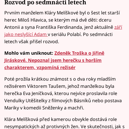
Rozvod po sedmnácti letech
Prvním manželem Kláry Melíškové byl o šest let starší
herec Miloš Hlavica, se kterým má dvě děti: dceru
Antonii a syna Františka Ferdinanda, jenž aktuálně
září
jako neslyšící Adam
v seriálu Polabí. Po sedmnácti
letech však přišel rozvod.
Mohlo vám uniknout:
Zdeněk Troška o Jiřině
Jiráskové. Nepoznal jsem herečku s horším
charakterem, vzpomíná režisér
Poté prožila krátkou známost s o dva roky mladším
režisérem Viktorem Taušem, jehož manželkou byla
herečka Eva Jeníčková, kterou nejvíce proslavila role
Vendulky Utěšitelky z filmových Básníků nebo postava
Mariky v komedii Sněženky a machři.
Klára Melíšková před kamerou obvykle dostává role
nesympatických až protivných žen. Ve skutečnosti, jak s