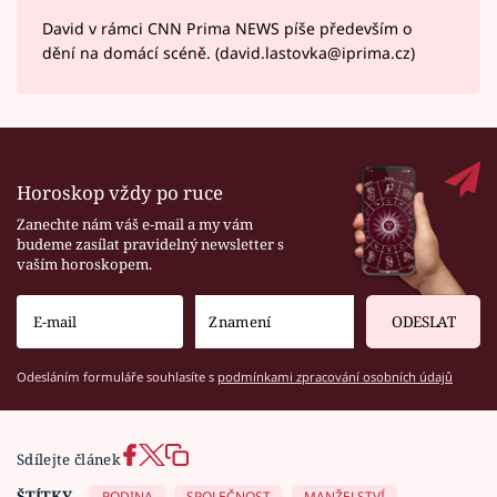
David v rámci CNN Prima NEWS píše především o
dění na domácí scéně. (david.lastovka@iprima.cz)
Horoskop vždy po ruce
Zanechte nám váš e-mail a my vám
budeme zasílat pravidelný newsletter s
vaším horoskopem.
ODESLAT
Odesláním formuláře souhlasíte s
podmínkami zpracování osobních údajů
Sdílejte článek
ŠTÍTKY
RODINA
SPOLEČNOST
MANŽELSTVÍ