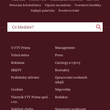
Pěstování lichořeřišnice
Výpočet ascendentu
Tvarohové knedlíky
Nejlepší palačinky
Švestkový koláč
O FTV Prima
Management
Volná místa
Press
Reklama
Castingy a výzvy
HbbTV
Kontakty
Podmínky užívání
Zpracování osobních
údajů
Cookies
Nápověda
Vlastník FTV Prima spol.
Redakce
s r.o.
Nahlásit chybu
Nastavení soukromí