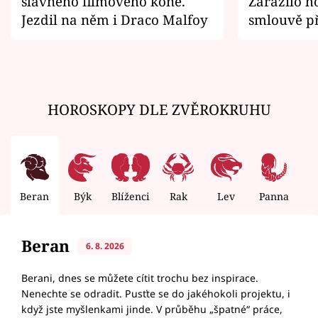
slavného filmového koně.
Zarazilo ho
Jezdil na něm i Draco Malfoy
smlouvě př
zemřít
HOROSKOPY DLE ZVĚROKRUHU
Beran
Býk
Blíženci
Rak
Lev
Panna
V
Beran
6. 8. 2026
Berani, dnes se můžete cítit trochu bez inspirace.
Nenechte se odradit. Pusťte se do jakéhokoli projektu, i
když jste myšlenkami jinde. V průběhu „špatné“ práce,