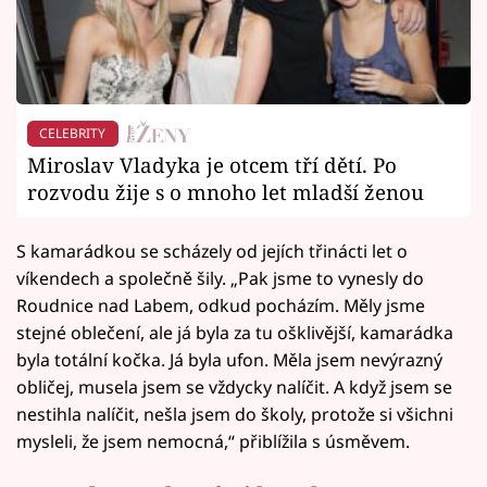
CELEBRITY
Miroslav Vladyka je otcem tří dětí. Po
rozvodu žije s o mnoho let mladší ženou
S kamarádkou se scházely od jejích třinácti let o
víkendech a společně šily. „Pak jsme to vynesly do
Roudnice nad Labem, odkud pocházím. Měly jsme
stejné oblečení, ale já byla za tu ošklivější, kamarádka
byla totální kočka. Já byla ufon. Měla jsem nevýrazný
obličej, musela jsem se vždycky nalíčit. A když jsem se
nestihla nalíčit, nešla jsem do školy, protože si všichni
mysleli, že jsem nemocná,“ přiblížila s úsměvem.