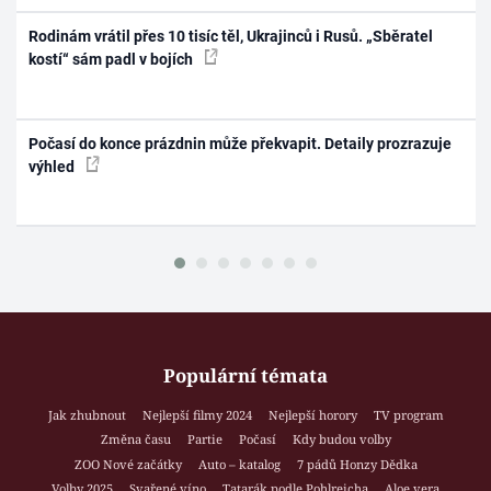
Rodinám vrátil přes 10 tisíc těl, Ukrajinců i Rusů. „Sběratel
kostí“ sám padl v bojích
Počasí do konce prázdnin může překvapit. Detaily prozrazuje
výhled
Populární témata
Jak zhubnout
Nejlepší filmy 2024
Nejlepší horory
TV program
Změna času
Partie
Počasí
Kdy budou volby
ZOO Nové začátky
Auto – katalog
7 pádů Honzy Dědka
Volby 2025
Svařené víno
Tatarák podle Pohlreicha
Aloe vera