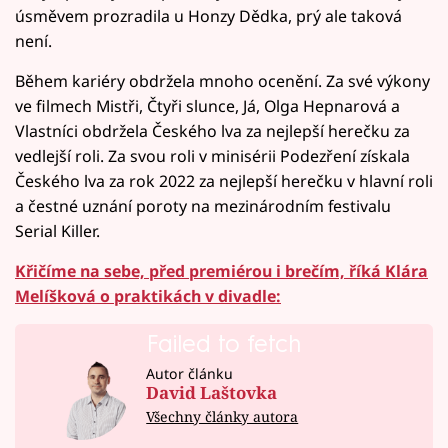
úsměvem prozradila u Honzy Dědka, prý ale taková
není.
Během kariéry obdržela mnoho ocenění. Za své výkony
ve filmech Mistři, Čtyři slunce, Já, Olga Hepnarová a
Vlastníci obdržela Českého lva za nejlepší herečku za
vedlejší roli. Za svou roli v minisérii Podezření získala
Českého lva za rok 2022 za nejlepší herečku v hlavní roli
a čestné uznání poroty na mezinárodním festivalu
Serial Killer.
Křičíme na sebe, před premiérou i brečím, říká Klára
Melíšková o praktikách v divadle:
Failed to fetch
Autor článku
David Laštovka
Všechny články autora