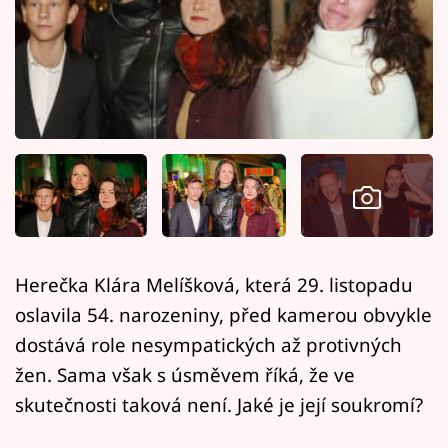
Horoskopy
Sledujte prima+
Filmový festival Karlovy Vary
Pořady
Mámy sobě
Přihlášení
Herečka Klára Melíšková, která 29. listopadu
oslavila 54. narozeniny, před kamerou obvykle
Sledujte nás
dostává role nesympatických až protivných
žen. Sama však s úsměvem říká, že ve
skutečnosti taková není. Jaké je její soukromí?