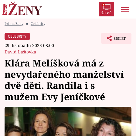
ŽIVĚ
Prima Ženy
■
Celebrity
Trendy:
Polabí
Inspekce
Prostřeno!
AYTO?
CELEBRITY
SDÍLET
Módní alarm
Zrádci
Proměny
29. listopadu 2025 08:00
David Laštovka
Klára Melíšková má z
nevydařeného manželství
Témata
dvě děti. Randila i s
Celebrity
mužem Evy Jeníčkové
Vztahy
Seriály