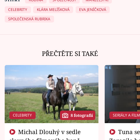
CELEBRITY
KLÁRA MELÍŠKOVÁ
EVA JENÍČKOVÁ
SPOLEČENSKÁ RUBRIKA
PŘEČTĚTE SI TAKÉ
CELEBRITY
SERIÁLY A FIL
8 fotografií
Michal Dlouhý v sedle
Tuna se chtěl vrátit domů.