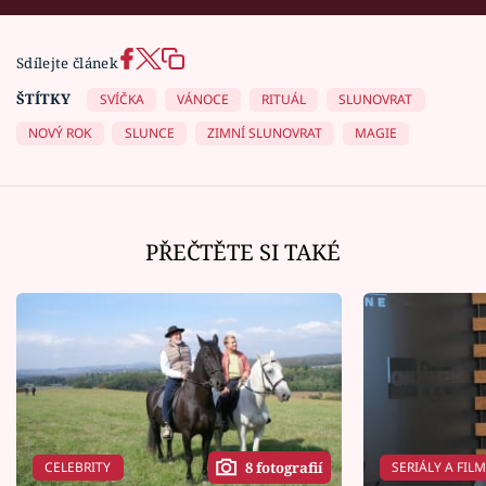
Sdílejte článek
ŠTÍTKY
SVÍČKA
VÁNOCE
RITUÁL
SLUNOVRAT
NOVÝ ROK
SLUNCE
ZIMNÍ SLUNOVRAT
MAGIE
PŘEČTĚTE SI TAKÉ
CELEBRITY
SERIÁLY A FIL
8 fotografií