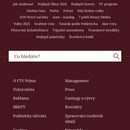
Jak zhubnout
Nejlepší filmy 2024
Nejlepší horory
TV program
Změna času
Partie
Počasí
Kdy budou volby
ZOO Nové začátky
Auto – katalog
7 pádů Honzy Dědka
Volby 2025
Svařené víno
Tatarák podle Pohlreicha
Aloe vera
Pěstování lichořeřišnice
Výpočet ascendentu
Tvarohové knedlíky
Nejlepší palačinky
Švestkový koláč
O FTV Prima
Management
Volná místa
Press
Reklama
Castingy a výzvy
HbbTV
Kontakty
Podmínky užívání
Zpracování osobních
údajů
Cookies
Nápověda