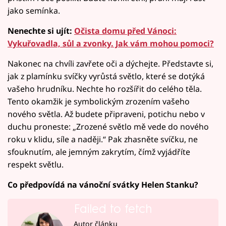
jako semínka.
Nenechte si ujít:
Očista domu před Vánoci:
Vykuřovadla, sůl a zvonky. Jak vám mohou pomoci?
Nakonec na chvíli zavřete oči a dýchejte. Představte si,
jak z plamínku svíčky vyrůstá světlo, které se dotýká
vašeho hrudníku. Nechte ho rozšířit do celého těla.
Tento okamžik je symbolickým zrozením vašeho
nového světla. Až budete připraveni, potichu nebo v
duchu proneste: „Zrozené světlo mě vede do nového
roku v klidu, síle a naději.“ Pak zhasněte svíčku, ne
sfouknutím, ale jemným zakrytím, čímž vyjádříte
respekt světlu.
Co předpovídá na vánoční svátky Helen Stanku?
Failed to fetch
Autor článku