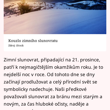
Horoskopy
Sledujte prima+
Filmový festival Karlovy Vary
Pořady
Kouzlo zimního slunovratu
Zdroj: iStock
Mámy sobě
Zimní slunovrat, připadající na 21. prosince,
Přihlášení
patří k nejmagičtějším okamžikům roku. Je to
nejdelší noc v roce. Od tohoto dne se dny
začínají prodlužovat a celý přírodní svět se
Sledujte nás
symbolicky nadechuje. Naši předkové
považovali slunovrat za bránu mezi starým a
novým, za čas hluboké očisty, naděje a