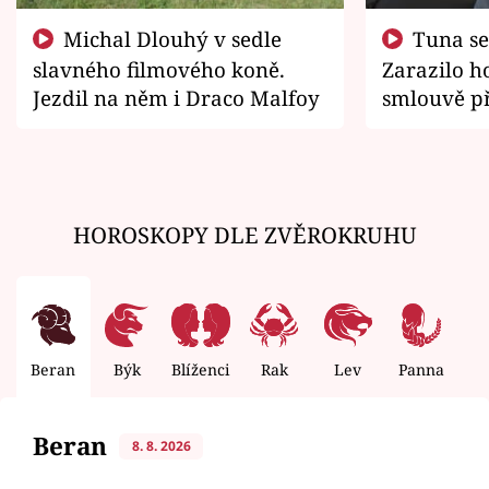
Michal Dlouhý v sedle
Tuna se chtěl vrátit domů.
slavného filmového koně.
Zarazilo ho
Jezdil na něm i Draco Malfoy
smlouvě př
zemřít
HOROSKOPY DLE ZVĚROKRUHU
Beran
Býk
Blíženci
Rak
Lev
Panna
V
Beran
8. 8. 2026