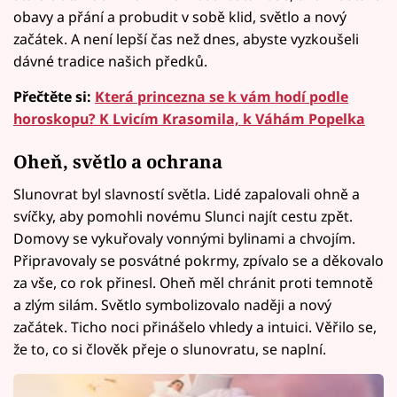
obavy a přání a probudit v sobě klid, světlo a nový
začátek. A není lepší čas než dnes, abyste vyzkoušeli
dávné tradice našich předků.
Přečtěte si:
Která princezna se k vám hodí podle
horoskopu? K Lvicím Krasomila, k Váhám Popelka
Oheň, světlo a ochrana
Slunovrat byl slavností světla. Lidé zapalovali ohně a
svíčky, aby pomohli novému Slunci najít cestu zpět.
Domovy se vykuřovaly vonnými bylinami a chvojím.
Připravovaly se posvátné pokrmy, zpívalo se a děkovalo
za vše, co rok přinesl. Oheň měl chránit proti temnotě
a zlým silám. Světlo symbolizovalo naději a nový
začátek. Ticho noci přinášelo vhledy a intuici. Věřilo se,
že to, co si člověk přeje o slunovratu, se naplní.