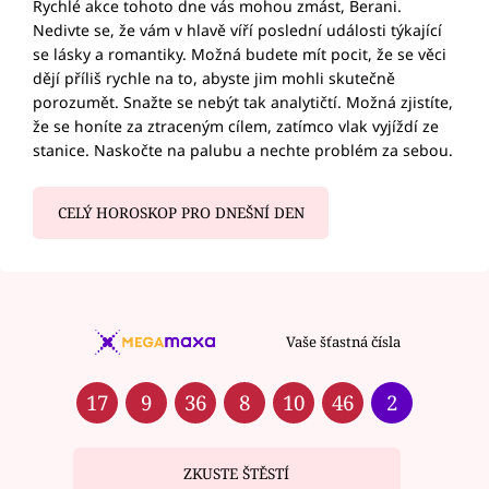
Rychlé akce tohoto dne vás mohou zmást, Berani.
Nedivte se, že vám v hlavě víří poslední události týkající
se lásky a romantiky. Možná budete mít pocit, že se věci
dějí příliš rychle na to, abyste jim mohli skutečně
porozumět. Snažte se nebýt tak analytičtí. Možná zjistíte,
že se honíte za ztraceným cílem, zatímco vlak vyjíždí ze
stanice. Naskočte na palubu a nechte problém za sebou.
CELÝ HOROSKOP PRO DNEŠNÍ DEN
Vaše šťastná čísla
17
9
36
8
10
46
2
ZKUSTE ŠTĚSTÍ