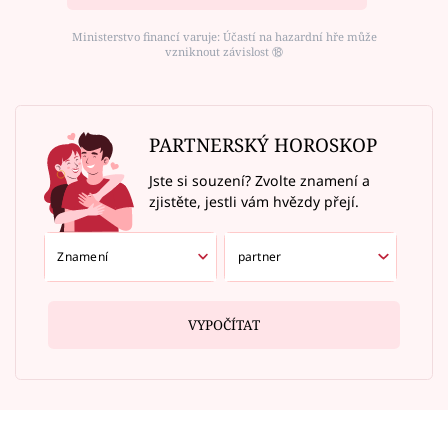
Ministerstvo financí varuje: Účastí na hazardní hře může
vzniknout závislost ⑱
PARTNERSKÝ HOROSKOP
Jste si souzení? Zvolte znamení a
zjistěte, jestli vám hvězdy přejí.
VYPOČÍTAT