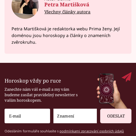
Petra Martišková
Všechny články autora
Petra Martišková je redaktorka webu Prima ženy. Její
doménou jsou horoskopy a články o znameních
zvěrokruhu.
Horoskop vždy po ruce
Zanechte nám váš e-mail a my vám
budeme zasílat pravidelný newsletter s
vaším horoskopem.
ODESLAT
Odesláním formuláře souhlasíte s
podmínkami zpracování osobních údajů