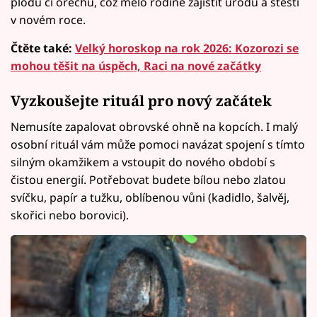
plodů či ořechů, což mělo rodině zajistit úrodu a štěstí
v novém roce.
Čtěte také:
Velký horoskop na rok 2026: Kozorozi se
mohou těšit na úspěch, Raci na nové začátky
Vyzkoušejte rituál pro nový začátek
Nemusíte zapalovat obrovské ohně na kopcích. I malý
osobní rituál vám může pomoci navázat spojení s tímto
silným okamžikem a vstoupit do nového období s
čistou energií. Potřebovat budete bílou nebo zlatou
svíčku, papír a tužku, oblíbenou vůni (kadidlo, šalvěj,
skořici nebo borovici).