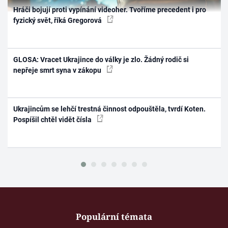
Hráči bojují proti vypínání videoher. Tvoříme precedent i pro
fyzický svět, říká Gregorová
GLOSA: Vracet Ukrajince do války je zlo. Žádný rodič si
nepřeje smrt syna v zákopu
Ukrajincům se lehčí trestná činnost odpouštěla, tvrdí Koten.
Pospíšil chtěl vidět čísla
Populární témata