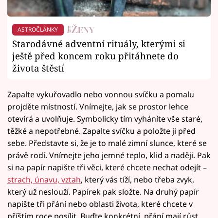
ASTROČLÁNKY
Starodávné adventní rituály, kterými si
ještě před koncem roku přitáhnete do
života štěstí
Zapalte vykuřovadlo nebo vonnou svíčku a pomalu
projděte místností. Vnímejte, jak se prostor lehce
otevírá a uvolňuje. Symbolicky tím vyháníte vše staré,
těžké a nepotřebné. Zapalte svíčku a položte ji před
sebe. Představte si, že je to malé zimní slunce, které se
právě rodí. Vnímejte jeho jemné teplo, klid a naději. Pak
si na papír napište tři věci, které chcete nechat odejít –
strach, únavu, vztah
, který vás tíží, nebo třeba zvyk,
který už neslouží. Papírek pak složte. Na druhý papír
napište tři přání nebo oblasti života, které chcete v
příštím roce posílit. Buďte konkrétní, přání mají růst