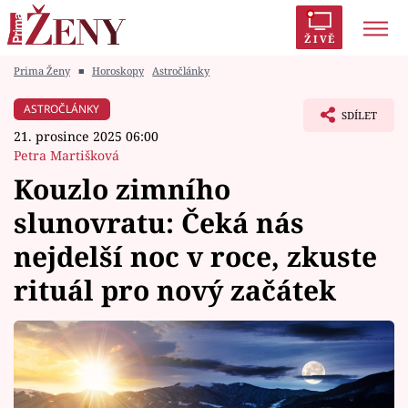
ŽIVĚ
Prima Ženy
■
Horoskopy
Astročlánky
Trendy:
Polabí
Inspekce
Prostřeno!
AYTO?
ASTROČLÁNKY
SDÍLET
Módní alarm
Zrádci
Proměny
21. prosince 2025 06:00
Petra Martišková
Kouzlo zimního
slunovratu: Čeká nás
Témata
nejdelší noc v roce, zkuste
Celebrity
rituál pro nový začátek
Vztahy
Seriály