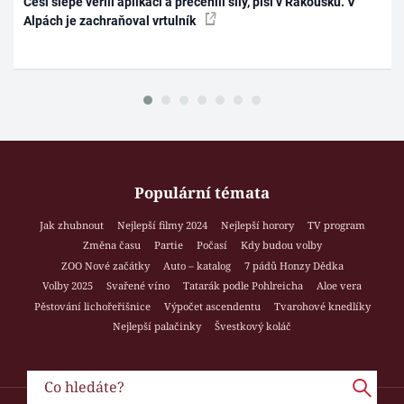
Češi slepě věřili aplikaci a přecenili síly, píší v Rakousku. V
Alpách je zachraňoval vrtulník
Populární témata
Jak zhubnout
Nejlepší filmy 2024
Nejlepší horory
TV program
Změna času
Partie
Počasí
Kdy budou volby
ZOO Nové začátky
Auto – katalog
7 pádů Honzy Dědka
Volby 2025
Svařené víno
Tatarák podle Pohlreicha
Aloe vera
Pěstování lichořeřišnice
Výpočet ascendentu
Tvarohové knedlíky
Nejlepší palačinky
Švestkový koláč