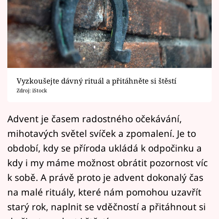
Horoskopy
Sledujte prima+
Filmový festival Karlovy Vary
Pořady
Vyzkoušejte dávný rituál a přitáhněte si štěstí
Zdroj: iStock
Mámy sobě
Advent je časem radostného očekávání,
Přihlášení
mihotavých světel svíček a zpomalení. Je to
období, kdy se příroda ukládá k odpočinku a
kdy i my máme možnost obrátit pozornost víc
Sledujte nás
k sobě. A právě proto je advent dokonalý čas
na malé rituály, které nám pomohou uzavřít
starý rok, naplnit se vděčností a přitáhnout si