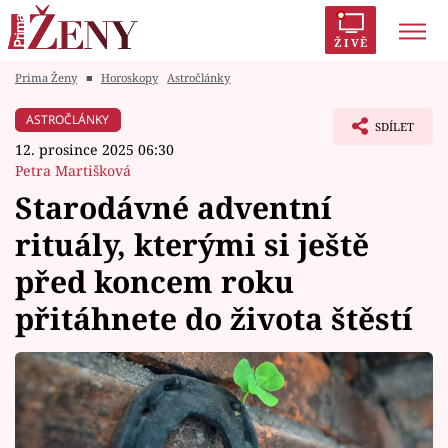
ŽIVĚ
Prima Ženy
■
Horoskopy
Astročlánky
Trendy:
Polabí
Inspekce
Prostřeno!
AYTO?
ASTROČLÁNKY
SDÍLET
Módní alarm
Zrádci
Proměny
12. prosince 2025 06:30
Petra Martišková
Starodávné adventní
rituály, kterými si ještě
Témata
před koncem roku
Celebrity
přitáhnete do života štěstí
Vztahy
Seriály