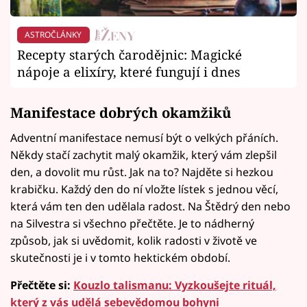
ASTROČLÁNKY
Recepty starých čarodějnic: Magické
nápoje a elixíry, které fungují i dnes
Manifestace dobrých okamžiků
Adventní manifestace nemusí být o velkých přáních.
Někdy stačí zachytit malý okamžik, který vám zlepšil
den, a dovolit mu růst. Jak na to? Najděte si hezkou
krabičku. Každý den do ní vložte lístek s jednou věcí,
která vám ten den udělala radost. Na Štědrý den nebo
na Silvestra si všechno přečtěte. Je to nádherný
způsob, jak si uvědomit, kolik radosti v životě ve
skutečnosti je i v tomto hektickém období.
Přečtěte si:
Kouzlo talismanu: Vyzkoušejte rituál,
který z vás udělá sebevědomou bohyni