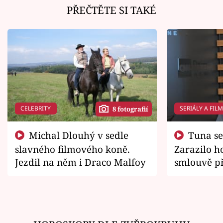
PŘEČTĚTE SI TAKÉ
CELEBRITY
SERIÁLY A FIL
8 fotografií
Michal Dlouhý v sedle
Tuna se chtěl vrátit domů.
slavného filmového koně.
Zarazilo ho
Jezdil na něm i Draco Malfoy
smlouvě př
zemřít