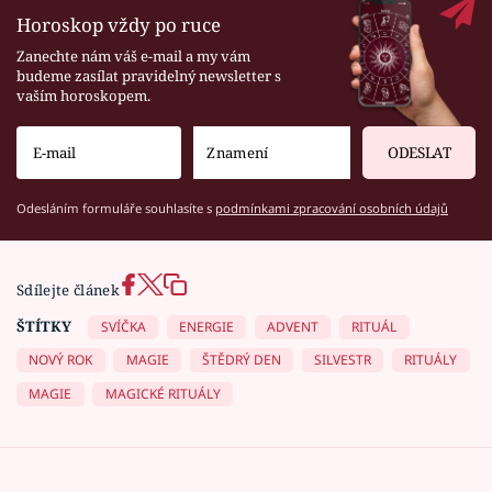
Horoskop vždy po ruce
Zanechte nám váš e-mail a my vám
budeme zasílat pravidelný newsletter s
vaším horoskopem.
ODESLAT
Odesláním formuláře souhlasíte s
podmínkami zpracování osobních údajů
Sdílejte článek
ŠTÍTKY
SVÍČKA
ENERGIE
ADVENT
RITUÁL
NOVÝ ROK
MAGIE
ŠTĚDRÝ DEN
SILVESTR
RITUÁLY
MAGIE
MAGICKÉ RITUÁLY