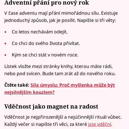
Adventní přání pro nový rok
V čase adventu mají přání mimořádnou sílu. Existuje
jednoduchý způsob, jak je posílit. Napište si tři věty:
Co letos nechávám odejít.
Co chci do svého života přivítat.
Kým se chci stát v novém roce.
Lístek vložte mezi stránky knihy, kterou máte rádi,
nebo pod svícen. Bude tam zrát až do nového roku.
Čtěte také:
Síla úmyslu: Proč myšlenka může být
nejsilnějším kouzlem?
Vděčnost jako magnet na radost
Vděčnost je nejpřirozenější a nejúčinnější rituál vůbec.
Každý večer si napište tři věci, za které
jste vděční
.