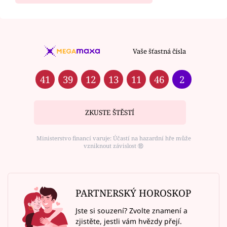
Vaše šťastná čísla
41
39
12
13
11
46
2
ZKUSTE ŠTĚSTÍ
Ministerstvo financí varuje: Účastí na hazardní hře může
vzniknout závislost ⑱
PARTNERSKÝ HOROSKOP
Jste si souzení? Zvolte znamení a
zjistěte, jestli vám hvězdy přejí.