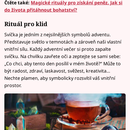
Čtěte také:
Magické rituály pro získání peněz. Jak si
do života přitáhnout bohatství?
Rituál pro klid
Svíčka je jedním z nejsilnějších symbolů adventu.
Představuje světlo v temnotách a zároveň naši vlastní
vnitřní sílu. Každý adventní večer si proto zapalte
svíčku. Na chvilku zavřete oči a zeptejte se sami sebe:
„Co chci, aby tento den posílil v mém životě?“ Může to
být radost, zdraví, laskavost, svěžest, kreativita…
Nechte plamen, aby symbolicky rozsvítil váš vnitřní
prostor.