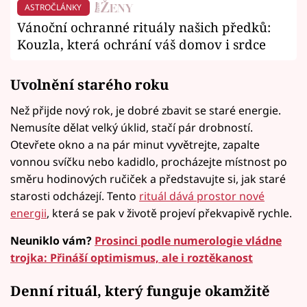
ASTROČLÁNKY
Vánoční ochranné rituály našich předků:
Kouzla, která ochrání váš domov i srdce
Uvolnění starého roku
Než přijde nový rok, je dobré zbavit se staré energie.
Nemusíte dělat velký úklid, stačí pár drobností.
Otevřete okno a na pár minut vyvětrejte, zapalte
vonnou svíčku nebo kadidlo, procházejte místnost po
směru hodinových ručiček a představujte si, jak staré
starosti odcházejí. Tento
rituál dává prostor nové
energii
, která se pak v životě projeví překvapivě rychle.
Neuniklo vám?
Prosinci podle numerologie vládne
trojka: Přináší optimismus, ale i roztěkanost
Denní rituál, který funguje okamžitě