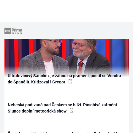
Ultralevicový Sánchez je žábou na prameni, pustil se Vondra
do Španělů. Kritizoval i Gregor
Nebeská podívaná nad Českem se blíží. Působivé zatmění
Slunce doplní meteorická show