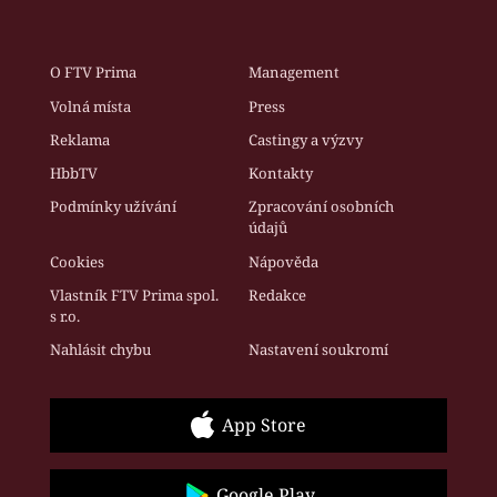
O FTV Prima
Management
Volná místa
Press
Reklama
Castingy a výzvy
HbbTV
Kontakty
Podmínky užívání
Zpracování osobních
údajů
Cookies
Nápověda
Vlastník FTV Prima spol.
Redakce
s r.o.
Nahlásit chybu
Nastavení soukromí
App Store
Google Play