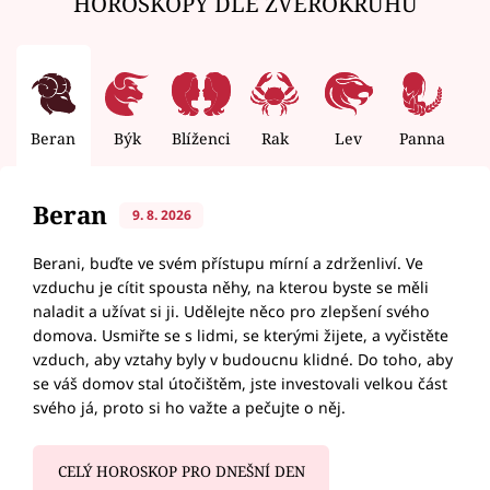
HOROSKOPY DLE ZVĚROKRUHU
Beran
Býk
Blíženci
Rak
Lev
Panna
V
Beran
9. 8. 2026
Berani, buďte ve svém přístupu mírní a zdrženliví. Ve
vzduchu je cítit spousta něhy, na kterou byste se měli
naladit a užívat si ji. Udělejte něco pro zlepšení svého
domova. Usmiřte se s lidmi, se kterými žijete, a vyčistěte
vzduch, aby vztahy byly v budoucnu klidné. Do toho, aby
se váš domov stal útočištěm, jste investovali velkou část
svého já, proto si ho važte a pečujte o něj.
CELÝ HOROSKOP PRO DNEŠNÍ DEN