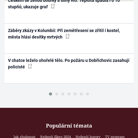
Českem se ženou bouřky a silný vítr. Teplota spadla i o 10
stupňů, ukazuje graf
Záběry zkázy v Kolumbii: Při zemětřesení se zřítil i kostel,
města hlásí desítky mrtvých
V chatce leželo ohořelé tělo. Po požáru u Dobřichovic zasahují
policisté
Populární témata
Jak zhubnout
Nejlepší filmy 2024
Nejlepší horory
TV program