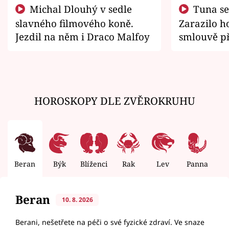
Michal Dlouhý v sedle
Tuna se chtěl vrátit domů.
slavného filmového koně.
Zarazilo ho
Jezdil na něm i Draco Malfoy
smlouvě př
zemřít
HOROSKOPY DLE ZVĚROKRUHU
Beran
Býk
Blíženci
Rak
Lev
Panna
V
Beran
10. 8. 2026
Berani, nešetřete na péči o své fyzické zdraví. Ve snaze