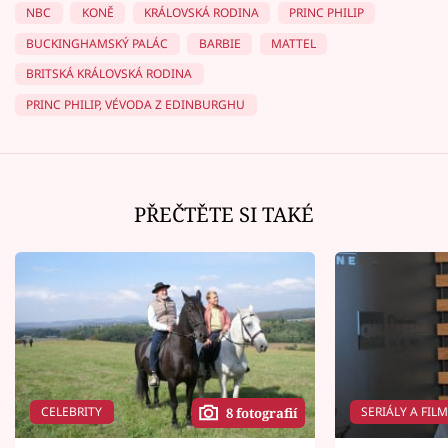
NBC
KONĚ
KRÁLOVSKÁ RODINA
PRINC PHILIP
BUCKINGHAMSKÝ PALÁC
BARBIE
MATTEL
BRITSKÁ KRÁLOVSKÁ RODINA
PRINC PHILIP, VÉVODA Z EDINBURGHU
PŘEČTĚTE SI TAKÉ
CELEBRITY
SERIÁLY A FIL
8 fotografií