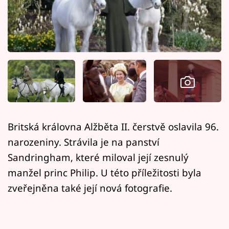
Horoskopy
Sledujte prima+
Filmový festival Karlovy Vary
Pořady
Mámy sobě
Britská královna Alžběta II. čerstvě oslavila 96.
Přihlášení
narozeniny. Strávila je na panství
Sandringham, které miloval její zesnulý
manžel princ Philip. U této příležitosti byla
Sledujte nás
zveřejněna také její nová fotografie.