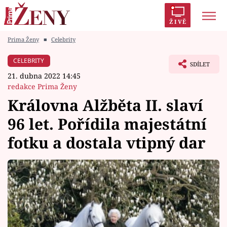
ŽIVĚ
Prima Ženy
■
Celebrity
Trendy:
Polabí
Inspekce
Prostřeno!
AYTO?
CELEBRITY
SDÍLET
Módní alarm
Zrádci
Proměny
21. dubna 2022 14:45
redakce Prima Ženy
Královna Alžběta II. slaví
96 let. Pořídila majestátní
Témata
fotku a dostala vtipný dar
Celebrity
Vztahy
Seriály