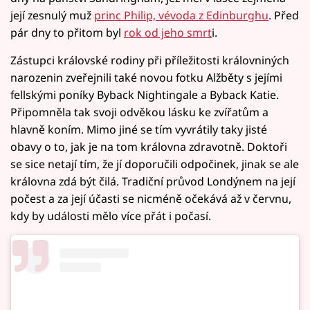
její zesnulý muž
princ Philip, vévoda z Edinburghu
. Před
pár dny to přitom byl
rok od jeho smrt
i.
Zástupci královské rodiny při příležitosti královniných
narozenin zveřejnili také novou fotku Alžběty s jejími
fellskými poníky Byback Nightingale a Byback Katie.
Připomněla tak svoji odvěkou lásku ke zvířatům a
hlavně koním. Mimo jiné se tím vyvrátily taky jisté
obavy o to, jak je na tom královna zdravotně. Doktoři
se sice netají tím, že jí doporučili odpočinek, jinak se ale
královna zdá být čilá. Tradiční průvod Londýnem na její
počest a za její účasti se nicméně očekává až v červnu,
kdy by události mělo více přát i počasí.