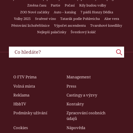
Změna času
Partie
Počasí
Kdy budou volby
ZOO Nové začátky
Auto – katalog
7 pádů Honzy Dědka
Volby 2025
Svařené víno
Tatarák podle Pohlreicha
Aloe vera
Pěstování lichořeřišnice
Výpočet ascendentu
Tvarohové knedlíky
Nejlepší palačinky
Švestkový koláč
O FTV Prima
Management
Volná místa
Press
Reklama
Castingy a výzvy
HbbTV
Kontakty
Podmínky užívání
Zpracování osobních
údajů
Cookies
Nápověda