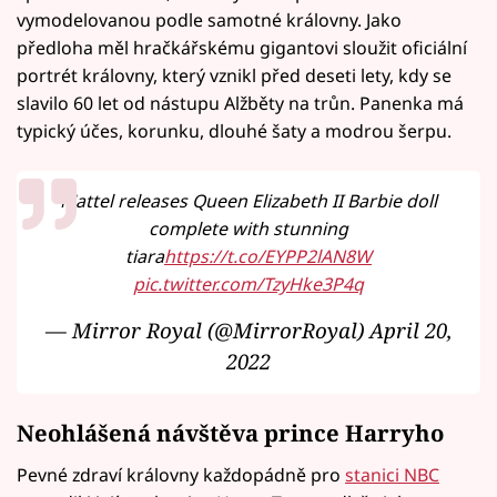
vymodelovanou podle samotné královny. Jako
předloha měl hračkářskému gigantovi sloužit oficiální
portrét královny, který vznikl před deseti lety, kdy se
slavilo 60 let od nástupu Alžběty na trůn. Panenka má
typický účes, korunku, dlouhé šaty a modrou šerpu.
Mattel releases Queen Elizabeth II Barbie doll
complete with stunning
tiara
https://t.co/EYPP2lAN8W
pic.twitter.com/TzyHke3P4q
— Mirror Royal (@MirrorRoyal)
April 20,
2022
Neohlášená návštěva prince Harryho
Pevné zdraví královny každopádně pro
stanici NBC