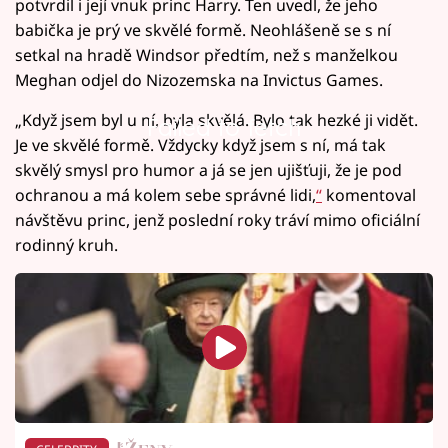
potvrdil i její vnuk princ Harry. Ten uvedl, že jeho
babička je prý ve skvělé formě. Neohlášeně se s ní
setkal na hradě Windsor předtím, než s manželkou
Meghan odjel do Nizozemska na Invictus Games.
„Když jsem byl u ní, byla skvělá. Bylo tak hezké ji vidět.
Failed to fetch
Je ve skvělé formě. Vždycky když jsem s ní, má tak
skvělý smysl pro humor a já se jen ujišťuji, že je pod
ochranou a má kolem sebe správné lidi,
“
komentoval
návštěvu princ, jenž poslední roky tráví mimo oficiální
rodinný kruh.