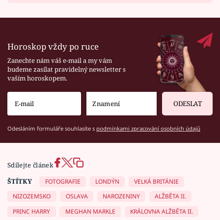
Horoskop vždy po ruce
Zanechte nám váš e-mail a my vám
budeme zasílat pravidelný newsletter s
vaším horoskopem.
ODESLAT
Odesláním formuláře souhlasíte s
podmínkami zpracování osobních údajů
Sdílejte článek
ŠTÍTKY
FOTOGRAFIE
LONDÝN
VELKÁ BRITÁNIE
NIZOZEMSKO
OSLAVA
NAROZENINY
ALŽBĚTA II.
PRINC HARRY
MEGHAN MARKLE
KRÁLOVNA ALŽBĚTA II.