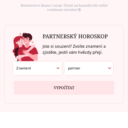
Ministerstvo financí varuje: Účastí na hazardní hře může
vzniknout závislost ⑱
PARTNERSKÝ HOROSKOP
Jste si souzení? Zvolte znamení a
zjistěte, jestli vám hvězdy přejí.
VYPOČÍTAT