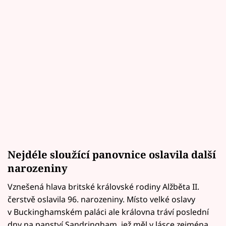
Nejdéle sloužící panovnice oslavila další
narozeniny
Vznešená hlava britské královské rodiny Alžběta II.
čerstvě oslavila 96. narozeniny. Místo velké oslavy
v Buckinghamském paláci ale královna tráví poslední
dny na panství Sandringham, jež měl v lásce zejména