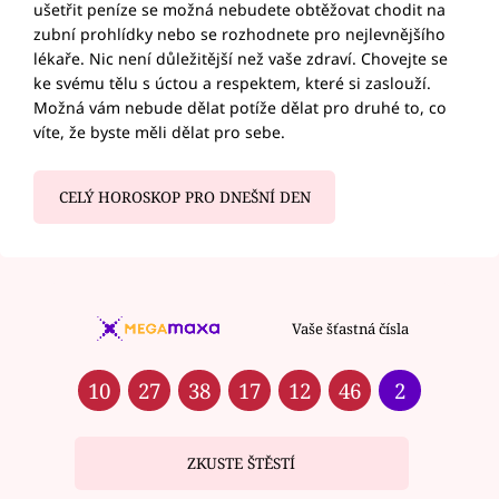
ušetřit peníze se možná nebudete obtěžovat chodit na
zubní prohlídky nebo se rozhodnete pro nejlevnějšího
lékaře. Nic není důležitější než vaše zdraví. Chovejte se
ke svému tělu s úctou a respektem, které si zaslouží.
Možná vám nebude dělat potíže dělat pro druhé to, co
víte, že byste měli dělat pro sebe.
CELÝ HOROSKOP PRO DNEŠNÍ DEN
Vaše šťastná čísla
10
27
38
17
12
46
2
ZKUSTE ŠTĚSTÍ