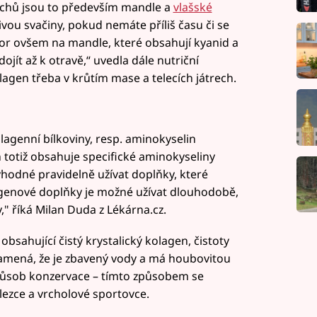
řechů jsou to především mandle a
vlašské
vou svačiny, pokud nemáte příliš času či se
or ovšem na mandle, které obsahují kyanid a
jít až k otravě,“ uvedla dále nutriční
agen třeba v krůtím mase a telecích játrech.
olagenní bílkoviny, resp. aminokyselin
 totiž obsahuje specifické aminokyseliny
vhodné pravidelně užívat doplňky, které
lagenové doplňky je možné užívat dlouhodobě,
," říká Milan Duda z Lékárna.cz.
obsahující čistý krystalický kolagen, čistoty
 znamená, že je zbavený vody a má houbovitou
 způsob konzervace – tímto způsobem se
ezce a vrcholové sportovce.