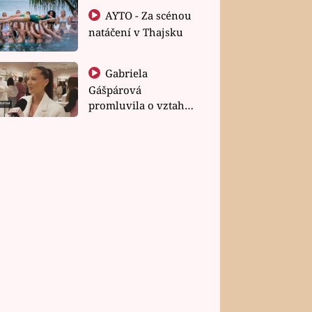
AYTO - Za scénou
natáčení v Thajsku
Gabriela
Gášpárová
promluvila o vztahu
a zakládání rodiny