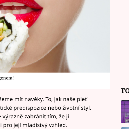
agenem!
TO
me mít navěky. To, jak naše pleť
ické predispozice nebo životní styl.
výrazně zabránit tím, že ji
pro její mladistvý vzhled.