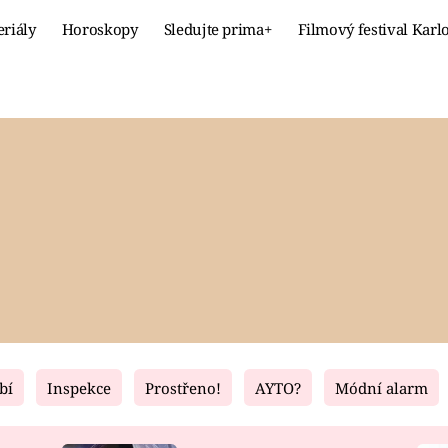
eriály
Horoskopy
Sledujte prima+
Filmový festival Karl
Celebrity
Recept
MÓDA A KRÁSA
HLAVNÍ JÍ
VZTAHY A SEX
SLADKÉ
PRIMA MAMINKA
ZDRAVÉ
bí
Inspekce
Prostřeno!
AYTO?
Módní alarm
Fresh
Living
RECEPTY
BYDLENÍ