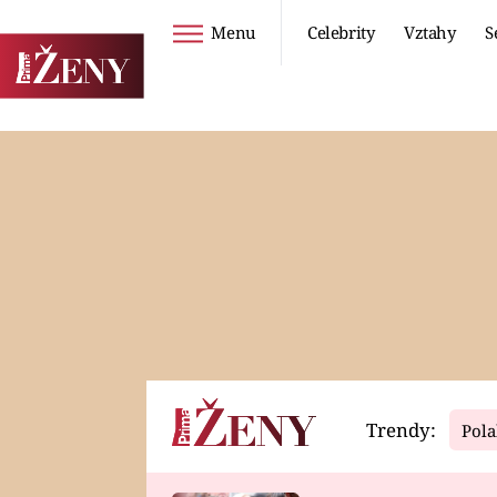
Menu
Celebrity
Vztahy
S
Seriály
Životní styl
ZOO
DIETY A HUBNUTÍ
PROSTŘENO!
CESTOVÁNÍ A
DOVOLENÁ
DUCH
ZDRAVÍ
Trendy:
Pola
Horoskopy
Video
ASTROČLÁNKY
SERIÁLY