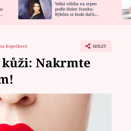
Velká věštba na srpen
NOVINKY
ZAHRADA
a:
podle Helen Stanku:
y
Býkům se bude dařit,
VIDEORECEPTY
DESIGN
Vodnáře čeká jízda
na Kopečková
SDÍLET
y kůži: Nakrmte
em!