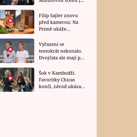
bez dubla
Filip Sajler znovu
před kamerou: Na
Primě ukáže
poctivou kuchyni i
rychlé recepty
Vyřazení se
tentokrát nekonalo.
Dvojčata ale mají po
uzavření třetí etapy
závodu nůž na krku
Šok v Kambodži.
Favoritky Chicas
končí, závod ukázal
svou nejtvrdší tvář