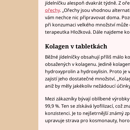
jídelníčku alespoň dvakrát týdně. Z o
ořechy
. „Ořechy jsou vhodnou alternati
vám nechce nic připravovat doma. Poz
při konzumaci velkého množství může do
terapeutka Hložková. Dále najdeme kol
Kolagen v tabletkách
Běžné jídelníčky obsahují příliš málo k
obsažených v kolagenu. Jedině kolagen
hydroxyprolin a hydroxylisin. Proto je 
zajistí jeho dostatečné množství. „Ko
aniž by měly jakékoliv nežádoucí účinky
Mezi zákazníky bývají oblíbené výrobky 
99,9 %. Ten se získává lyofilizací, což
konzistenci. Je to nejšetrnější známý
upravuje strava pro kosmonauty, horol