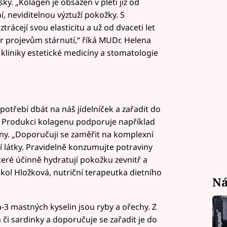
rásky. „Kolagen je obsažen v pleti již od
í, neviditelnou výztuží pokožky. S
rácejí svou elasticitu a už od dvaceti let
r projevům stárnutí,“ říká MUDr. Helena
kliniky estetické medicíny a stomatologie
potřebí dbát na náš jídelníček a zařadit do
. Produkci kolagenu podporuje například
y. „Doporučuji se zaměřit na komplexní
 látky. Pravidelně konzumujte potraviny
eré účinně hydratují pokožku zevnitř a
kol Hložková, nutriční terapeutka dietního
Ná
 mastných kyselin jsou ryby a ořechy. Z
 či sardinky a doporučuje se zařadit je do