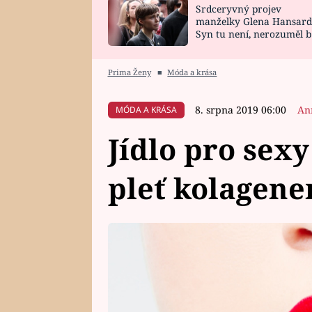
Srdceryvný projev
SNÁŘ
CELEBRITY
manželky Glena Hansard
Syn tu není, nerozuměl b
HOROSKOP NA
VAŘENÍ
tomu, vysvětlila
ROK 2023
Prima Ženy
■
Móda a krása
8. srpna 2019 06:00
An
MÓDA A KRÁSA
Jídlo pro sex
pleť kolagen