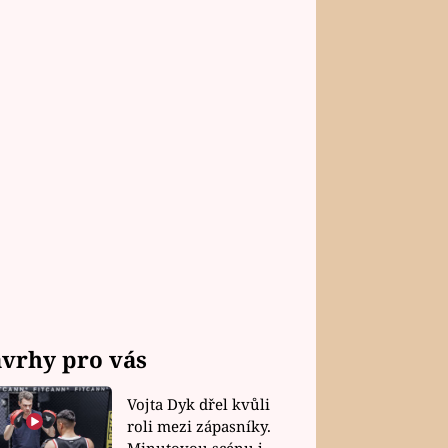
vrhy pro vás
Vojta Dyk dřel kvůli
roli mezi zápasníky.
Minutovou scénu jel