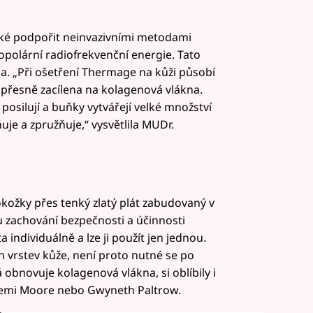
ké podpořit neinvazivními metodami
opolární radiofrekvenční energie. Tato
na. „Při ošetření Thermage na kůži působí
i přesně zacílena na kolagenová vlákna.
posilují a buňky vytvářejí velké množství
je a zpružňuje,“ vysvětlila MUDr.
kožky přes tenký zlatý plát zabudovaný v
jmu zachování bezpečnosti a účinnosti
individuálně a lze ji použít jen jednou.
 vrstev kůže, není proto nutné se po
obnovuje kolagenová vlákna, si oblíbily i
Demi Moore nebo Gwyneth Paltrow.