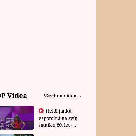
P Videa
Všechna videa
Heidi Janků
vzpomíná na svůj
šatník z 80. let -
Shopaholičky