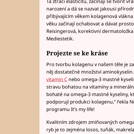
Ta ztrácí elasticitu, začínají se tvořit v
narození a dá se nazvat jakousi přírodn
přibývajícím věkem kolagenová vlákna zt
věku začínají ochabovat a dávat prosto
Reisingerová, korektivní dermatoložka 
Mediestetik.
Projezte se ke kráse
Pro tvorbu kolagenu v našem těle je za
něj dostatečné množství aminokyselin
vitamin C
nebo omega-3 mastné kyselin
stravu bohatou na vitamíny a minerální
bohaté na omega-3 mastné kyseliny, kt
podporují produkci kolagenu,“ řekla Ni
programu It’s my life!
Kvalitním zdrojem zmiňovaných omega-3
ryb je to zejména losos, tuňák, makrela