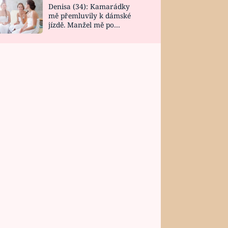
Denisa (34): Kamarádky
mě přemluvily k dámské
jízdě. Manžel mě po
návratu zaskočil