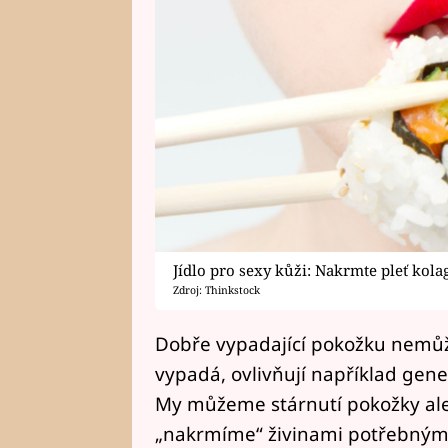
Jídlo pro sexy kůži: Nakrmte pleť kol
Zdroj: Thinkstock
Dobře vypadající pokožku nemůže
vypadá, ovlivňují například genet
My můžeme stárnutí pokožky ale 
„nakrmíme“ živinami potřebnými 