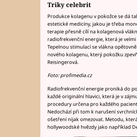
Triky celebrit
Produkce kolagenu v pokožce se dá ta
estetické medicíny, jakou je třeba mon
terapie přesně cílí na kolagenová vlák
radiofrekvenční energie, která je velm
Tepelnou stimulací se vlákna opětovně 
nového kolagenu, který pokožku zpevňu
Reisingerová.
Foto: profimedia.cz
Radiofrekvenční energie proniká do po
každé originální hlavici, která je v zá
procedury určena pro každého pacienta 
Nedochází při tom k narušení svrchních
ošetření nijak omezovat. Metodu, která 
hollywoodské hvězdy jako například 