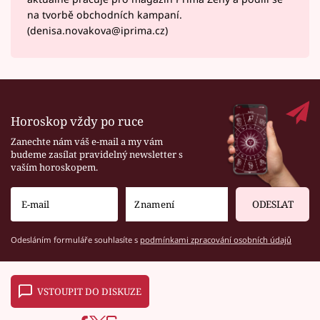
na tvorbě obchodních kampaní.
(denisa.novakova@iprima.cz)
Horoskop vždy po ruce
Zanechte nám váš e-mail a my vám
budeme zasílat pravidelný newsletter s
vaším horoskopem.
ODESLAT
Odesláním formuláře souhlasíte s
podmínkami zpracování osobních údajů
VSTOUPIT DO DISKUZE