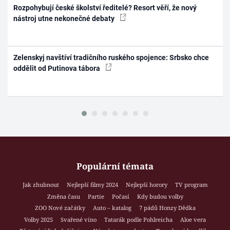
Rozpohybují české školství ředitelé? Resort věří, že nový
nástroj utne nekonečné debaty
Zelenskyj navštíví tradičního ruského spojence: Srbsko chce
oddělit od Putinova tábora
Populární témata
Jak zhubnout
Nejlepší filmy 2024
Nejlepší horory
TV program
Změna času
Partie
Počasí
Kdy budou volby
ZOO Nové začátky
Auto – katalog
7 pádů Honzy Dědka
Volby 2025
Svařené víno
Tatarák podle Pohlreicha
Aloe vera