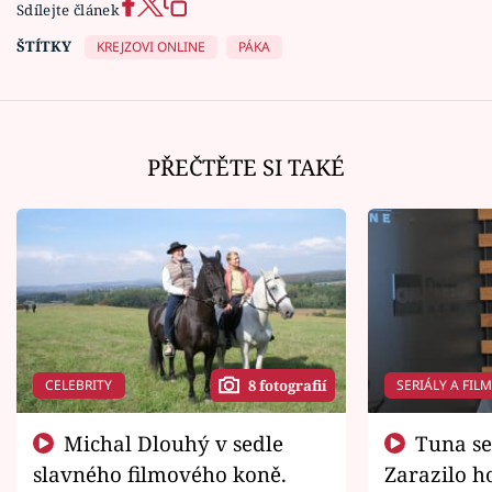
Sdílejte článek
ŠTÍTKY
KREJZOVI ONLINE
PÁKA
PŘEČTĚTE SI TAKÉ
CELEBRITY
SERIÁLY A FIL
8 fotografií
Michal Dlouhý v sedle
Tuna se chtěl vrátit domů.
slavného filmového koně.
Zarazilo ho