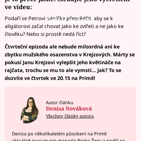
ve videu:
Podaří se Petrovi páníčka přesvědčit, aby se k
Failed to fetch
aligátorovi začal chovat jako ke zvířeti a ne jako ke
člověku? Nebo si prostě nedá říct?
Čtvrteční epizoda ale nebude milosrdná ani ke
zbytku mužského osazenstva v Krejzových. Márty se
pokusí Janu Krejzovi vylepšit jeho květináče na
rajčata, trochu se mu to ale vymstí… Jak? To se
dozvíte ve čtvrtek ve 20.15 na Primě!
Autor článku
Denisa Nováková
Všechny články autora
Denisa po několikaletém působení na Primě
aktuálně pracuje pro magazín Prima Ženy a podílí se