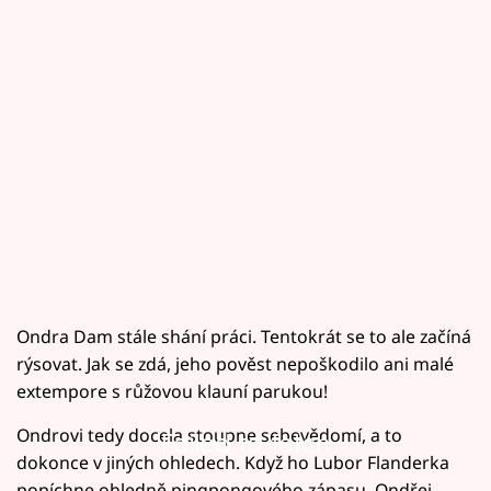
Ondra Dam stále shání práci. Tentokrát se to ale začíná
rýsovat. Jak se zdá, jeho pověst nepoškodilo ani malé
extempore s růžovou klauní parukou!
Ondrovi tedy docela stoupne sebevědomí, a to
Failed to fetch
dokonce v jiných ohledech. Když ho Lubor Flanderka
popíchne ohledně pingpongového zápasu, Ondřej