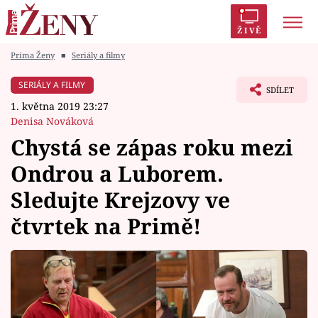
ŽIVĚ
Prima Ženy
■
Seriály a filmy
Trendy:
Polabí
Inspekce
Prostřeno!
AYTO?
SERIÁLY A FILMY
SDÍLET
Módní alarm
Zrádci
Proměny
1. května 2019 23:27
Denisa Nováková
Chystá se zápas roku mezi
Ondrou a Luborem.
Témata
Sledujte Krejzovy ve
Celebrity
čtvrtek na Primě!
Vztahy
Seriály