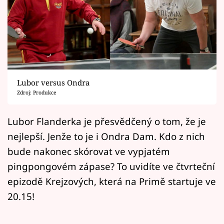
Horoskopy
Sledujte prima+
Filmový festival Karlovy Vary
Pořady
Lubor versus Ondra
Zdroj: Produkce
Mámy sobě
Lubor Flanderka je přesvědčený o tom, že je
Přihlášení
nejlepší. Jenže to je i Ondra Dam. Kdo z nich
bude nakonec skórovat ve vypjatém
pingpongovém zápase? To uvidíte ve čtvrteční
Sledujte nás
epizodě Krejzových, která na Primě startuje ve
20.15!