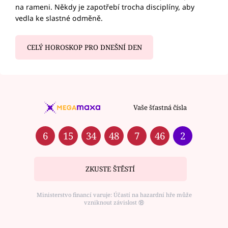
na rameni. Někdy je zapotřebí trocha disciplíny, aby
vedla ke slastné odměně.
CELÝ HOROSKOP PRO DNEŠNÍ DEN
Vaše šťastná čísla
6
15
34
48
7
46
2
ZKUSTE ŠTĚSTÍ
Ministerstvo financí varuje: Účastí na hazardní hře může
vzniknout závislost ⑱