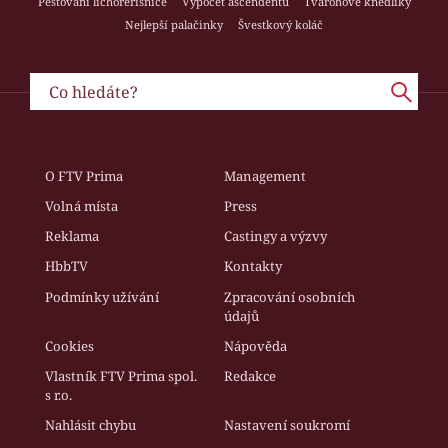
Pěstování lichořeřišnice
Výpočet ascendentu
Tvarohové knedlíky
Nejlepší palačinky
Švestkový koláč
O FTV Prima
Management
Volná místa
Press
Reklama
Castingy a výzvy
HbbTV
Kontakty
Podmínky užívání
Zpracování osobních
údajů
Cookies
Nápověda
Vlastník FTV Prima spol.
Redakce
s r.o.
Nahlásit chybu
Nastavení soukromí