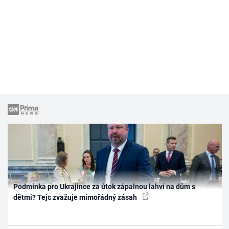
Podmínka pro Ukrajince za útok zápalnou lahví na dům s
dětmi? Tejc zvažuje mimořádný zásah