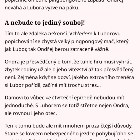
neváhá a Lubora vyzve na páku.
A nebude to jediný souboj!
Tím to ale zdaleka nekončí. Vzhledem k Luborovu
Failed to fetch
popichování se chystá velký pingpongový mač, který
jak Lubor, tak Ondřej berou zatraceně vážně.
Ondra je přesvědčený o tom, že tuhle hru musí vyhrát,
zbytek rodiny už ale o jeho vítězství až tak přesvědčený
není. Zejména když se dozví, jakého extrovního trenéra
si Lubor pořídil, začíná mít trochu stres…
Damovi to vůbec ve čtvrteční epizodě nebudou mít
Failed to fetch
jednoduché. S Luborem se totiž střetne nejen Ondra,
ale rovnou i jeho otec.
Ten k tomu bude ale mít mnohem prozaičtější důvody.
Stane se lovcem nebezpečného jezdce pohybujícího se