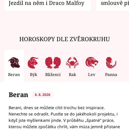
Jezdil na něm i Draco Malfoy
smlouvě př
zemřít
HOROSKOPY DLE ZVĚROKRUHU
Beran
Býk
Blíženci
Rak
Lev
Panna
V
Beran
6. 8. 2026
Berani, dnes se můžete cítit trochu bez inspirace.
Nenechte se odradit. Pusťte se do jakéhokoli projektu, i
když jste myšlenkami jinde. V průběhu „špatné“ práce,
kterou můžete zpočátku chrlit, vám múza jemně přistane