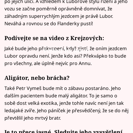
po jejich ulici. A vzhledem k Luborově stylu řízení a jeho
vozu se začne poměrně oprávněně domnívat, že
záhadným superrychlým jezdcem je právě Lubor.
Neváhá a rovnou se do Flanderky pustí!
Podívejte se na video z Krejzových:
Jaké bude jeho překvapení, když zjistí, že oním jezdcem
Failed to fetch
Lubor opravdu není. Jenže kdo asi? Překvápko to bude
pro všechny, ale úplně nejvíc pro Annu.
Aligátor, nebo brácha?
Také Petr Vymeš bude mít o zábavu postaráno. Jeho
dalším pacientem bude malý aligátor. To je samo o
sobě dost velká exotika, jenže tohle navíc není jen tak
ledajaké zvíře. Jeho páníček je přesvědčený, že se do něj
převtělil jeho mrtvý bratr.
Je to přece jasné. Sledujte jeho vysvětlení