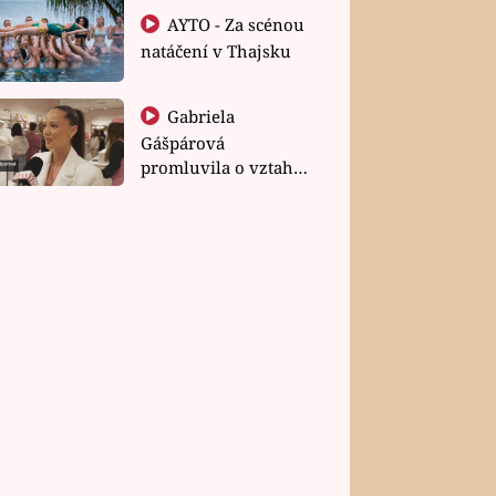
AYTO - Za scénou
natáčení v Thajsku
Gabriela
Gášpárová
promluvila o vztahu
a zakládání rodiny