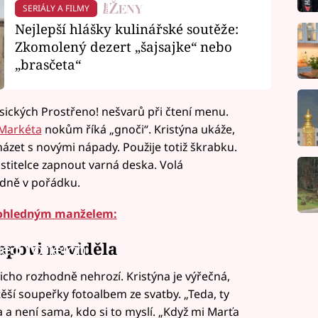
SERIÁLY A FILMY
Nejlepší hlášky kulinářské soutěže:
Zkomolený dezert „šajsajke“ nebo
„brasčeta“
sických Prostřeno! nešvarů při čtení menu.
Markéta
nokům říká „gnoči“. Kristýna ukáže,
házet s novými nápady. Použije totiž škrabku.
stitelce zapnout varná deska. Volá
ledně v pořádku.
í pohledným manželem:
lapovi neviděla
led to fetch
 ticho rozhodně nehrozí. Kristýna je výřečná,
těší soupeřky fotoalbem ze svatby. „Teda, ty
a není sama, kdo si to myslí. „Když mi Marťa