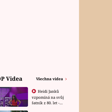
P Videa
Všechna videa
Heidi Janků
vzpomíná na svůj
šatník z 80. let -
Shopaholičky