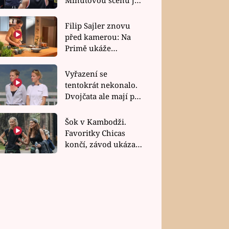
bez dubla
Filip Sajler znovu
před kamerou: Na
Primě ukáže
poctivou kuchyni i
rychlé recepty
Vyřazení se
tentokrát nekonalo.
Dvojčata ale mají po
uzavření třetí etapy
závodu nůž na krku
Šok v Kambodži.
Favoritky Chicas
končí, závod ukázal
svou nejtvrdší tvář