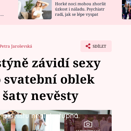
Horké noci mohou zhoršit
NOVINKY
ZAHRADA
úzkost i náladu. Psychiatr
 a
radí, jak se lépe vyspat
VIDEORECEPTY
DESIGN
Petra Jaroševská
SDÍLET
týně závidí sexy
 svatební oblek
 šaty nevěsty
playlistu není dostupná.