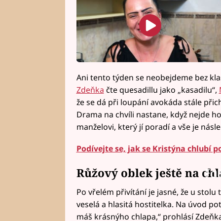
Ani tento týden se neobejdeme bez kla
Zdeňka
čte quesadillu jako „kasadilu“,
že se dá při loupání avokáda stále přic
Drama na chvíli nastane, když nejde ho
manželovi, který jí poradí a vše je nás
Podívejte se, jak se Kristýna chlub
Růžový oblek ještě na ch
Fai
Po vřelém přivítání je jasné, že u stolu
veselá a hlasitá hostitelka. Na úvod po
máš krásnýho chlapa,“ prohlásí Zdeňka 