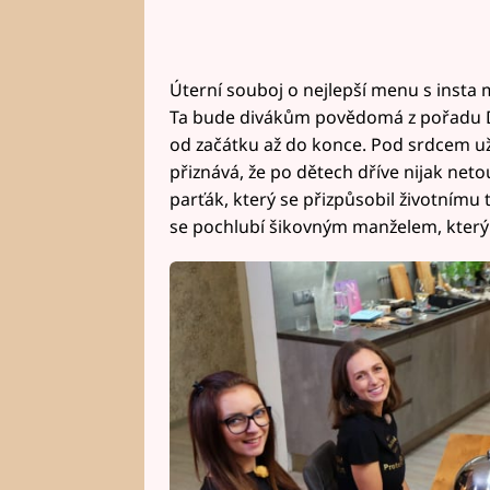
Úterní souboj o nejlepší menu s insta
Ta bude divákům povědomá z pořadu De
od začátku až do konce. Pod srdcem už 
přiznává, že po dětech dříve nijak neto
parťák, který se přizpůsobil životnímu 
se pochlubí šikovným manželem, který p