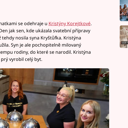
 matkami se odehraje u
Kristýny Korejtkové
.
n jak sen, kde ukázala svatební přípravy
tehdy nosila syna Kryštůfka. Kristýna
užila. Syn je ale pochopitelně milovaný
tempu rodiny, do které se narodil. Kristýna
rý vyrobil celý byt.