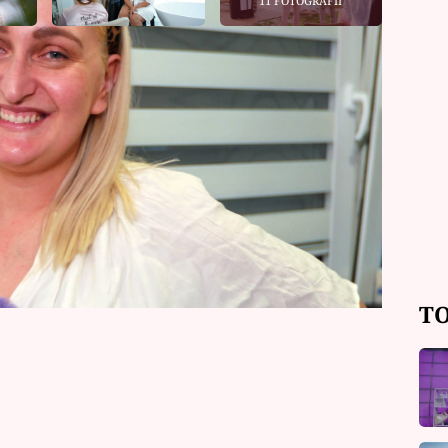
11 FOTOGRAFIÍ
outěži maminky, které jsou aktivní na
tří Kristýně Korejtkové, která se
Připraví jednoduché menu a bude
TO