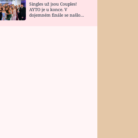
Singles už jsou Couples!
AYTO je u konce. V
dojemném finále se našlo
všech 10 Perfect Matchů