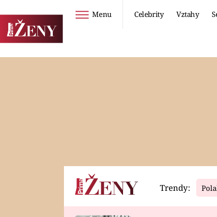
Menu
Celebrity
Vztahy
S
Seriály
Životní styl
ZOO
DIETY A HUBNUTÍ
PROSTŘENO!
CESTOVÁNÍ A
DOVOLENÁ
DUCH
ZDRAVÍ
Trendy:
Pola
Horoskopy
Video
ASTROČLÁNKY
SERIÁLY