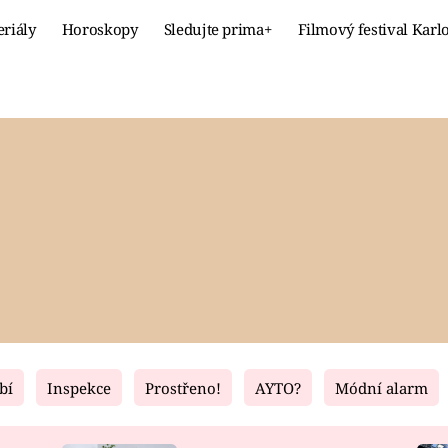
eriály
Horoskopy
Sledujte prima+
Filmový festival Karl
Celebrity
Recept
MÓDA A KRÁSA
HLAVNÍ JÍ
VZTAHY A SEX
SLADKÉ
PRIMA MAMINKA
ZDRAVÉ
bí
Inspekce
Prostřeno!
AYTO?
Módní alarm
Fresh
Living
RECEPTY
BYDLENÍ