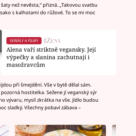
ší šaty než nevěsta,“ přizná. „Takovou svatbu
 sako s kalhotami do růžové. To se mi moc
SERIÁLY A FILMY
Alena vaří striktně vegansky. Její
výpečky a slanina zachutnají i
masožravcům
jdou při šmejdění. Vše v bytě dělal sám.
a pozorná hostitelka. Sežene jí veganský sýr
ého vývaru, myslí zkrátka na vše. Jídlo budou
e moc sladký. Všechny pobaví zábava –