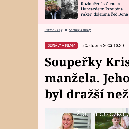
Rozloučení s Glenem
SNÁŘ
CELEBRITY
Hansardem: Proutěná
rakev, dojemná řeč Bona
HOROSKOP NA
VAŘENÍ
zpěv Irglové s Vedderem
ROK 2023
Prima Ženy
■
Seriály a filmy
22. dubna 2025 10:30
SERIÁLY A FILMY
Soupeřky Kris
manžela. Jeho
byl dražší než
Žádná položka z 