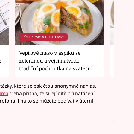
PŘEDKRMY A CHUŤOVKY
MASO
Vepřové maso v aspiku se
Kuře na
ž
zeleninou a vejci natvrdo –
noky – 
tradiční pochoutka na sváteční
kabátk
stůl
otázky, které se pak čtou anonymně nahlas.
rea
třeba přizná, že si její dítě při natáčení
ofonu. I na to se můžete podívat v úterní