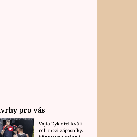
vrhy pro vás
Vojta Dyk dřel kvůli
roli mezi zápasníky.
Minutovou scénu jel