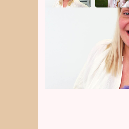
V tomto týdnu vaří v kuchařské s
sociálních sítích. Úterní večer pa
pochlubí dokonalým manželem. 
myslet i na veganku Alenu.