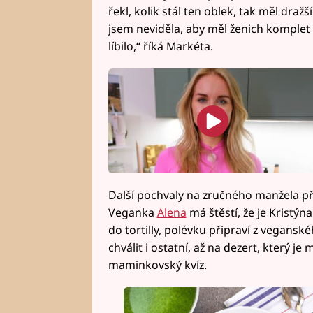
řekl, kolik stál ten oblek, tak měl draž
jsem neviděla, aby měl ženich komplet
líbilo,“ říká Markéta.
Další pochvaly na zručného manžela při
Veganka
Alena
má štěstí, že je Kristýn
do tortilly, polévku připraví z vegansk
chválit i ostatní, až na dezert, který j
maminkovský kvíz.