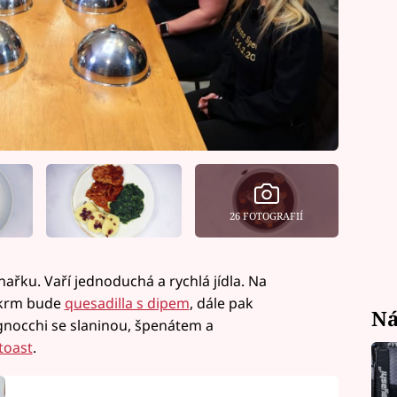
26 FOTOGRAFIÍ
ařku. Vaří jednoduchá a rychlá jídla. Na
edkrm bude
quesadilla s dipem
, dále pak
Ná
 gnocchi se slaninou, špenátem a
toast
.