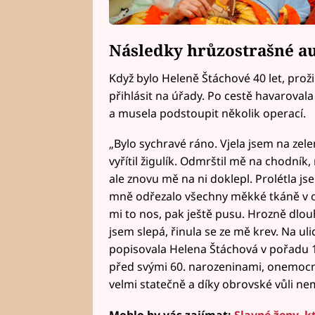
Následky hrůzostrašné a
Když bylo Heleně Štáchové 40 let, prožil
přihlásit na úřady. Po cestě havarovala 
a musela podstoupit několik operací.
„Bylo sychravé ráno. Vjela jsem na zele
vyřítil žigulík. Odmrštil mě na chodník
ale znovu mě na ni doklepl. Prolétla j
mně odřezalo všechny měkké tkáně v obli
mi to nos, pak ještě pusu. Hrozně dlouh
jsem slepá, řinula se ze mě krev. Na ulic
popisovala Helena Štáchová v pořadu 13
před svými 60. narozeninami, onemocně
velmi statečně a díky obrovské vůli ne