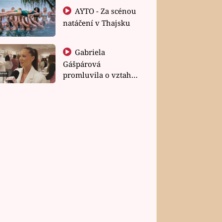
AYTO - Za scénou
natáčení v Thajsku
Gabriela
Gášpárová
promluvila o vztahu
a zakládání rodiny