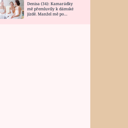
Denisa (34): Kamarádky
mě přemluvily k dámské
jízdě. Manžel mě po
návratu zaskočil