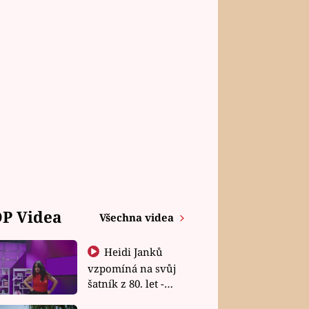
P Videa
Všechna videa
Heidi Janků
vzpomíná na svůj
šatník z 80. let -
Shopaholičky