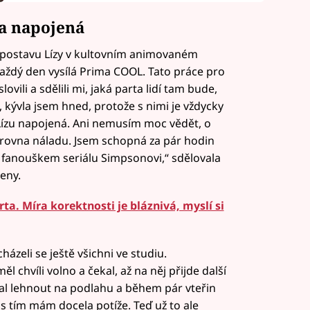
a napojená
 postavu Lízy v kultovním animovaném
aždý den vysílá Prima COOL. Tato práce pro
vili a sdělili mi, jaká parta lidí tam bude,
, kývla jsem hned, protože s nimi je vždycky
 Lízu napojená. Ani nemusím moc vědět, o
 zrovna náladu. Jsem schopná za pár hodin
em fanouškem seriálu Simpsonovi,“ sdělovala
eny.
ta. Míra korektnosti je bláznivá, myslí si
ázeli se ještě všichni ve studiu.
 chvíli volno a čekal, až na něj přijde další
zal lehnout na podlahu a během pár vteřin
 s tím mám docela potíže. Teď už to ale