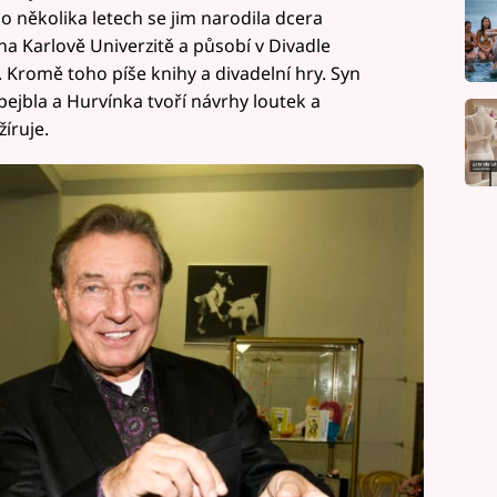
 několika letech se jim narodila dcera
na Karlově Univerzitě a působí v Divadle
 Kromě toho píše knihy a divadelní hry. Syn
ejbla a Hurvínka tvoří návrhy loutek a
žíruje.