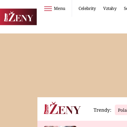
Menu
Celebrity
Vztahy
S
Seriály
Životní styl
ZOO
DIETY A HUBNUTÍ
PROSTŘENO!
CESTOVÁNÍ A
DOVOLENÁ
DUCH
ZDRAVÍ
Trendy:
Pola
Horoskopy
Video
ASTROČLÁNKY
SERIÁLY