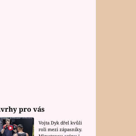
vrhy pro vás
Vojta Dyk dřel kvůli
roli mezi zápasníky.
Minutovou scénu jel