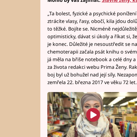
Mohlo by vás zajímat:
Slavné ženy, k
„Ta bolest, fyzické a psychické ponížen
ztrácíte vlasy, řasy, obočí, kila jdou do
to těžké. Bojíte se. Nicméně nejdůležitě
optimisticky, dávat si úkoly a říkat si, 
je konec. Důležité je nesoustředit se 
chemoterapii začala psát knihu o svém 
já měla na břiše notebook a celé dny a 
za života redakci webu Prima Ženy. Rak
boj byl už bohužel nad její síly. Neza
zemřela 22. března 2017 ve věku 72 let.