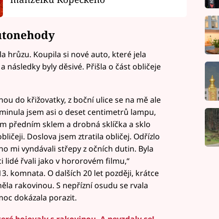
utonehody
a hrůzu. Koupila si nové auto, které jela
a následky byly děsivé. Přišla o část obličeje
nou do křižovatky, z boční ulice se na mě ale
, minula jsem asi o deset centimetrů lampu,
sem předním sklem a drobná sklíčka a sklo
čeji. Doslova jsem ztratila obličej. Odřízlo
o mi vyndávali střepy z očních dutin. Byla
i lidé řvali jako v hororovém filmu,“
. komnata. O dalších 20 let později, krátce
la rakovinou. S nepřízní osudu se rvala
moc dokázala porazit.