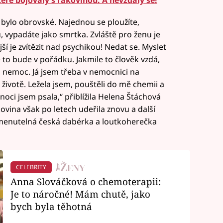
teré bojovaly s rakovinou. A nevzdaly se!
í bylo obrovské. Najednou se ploužíte,
lů, vypadáte jako smrtka. Zvláště pro ženu je
jší je zvítězit nad psychikou! Nedat se. Myslet
že to bude v pořádku. Jakmile to člověk vzdá,
na nemoc. Já jsem třeba v nemocnici na
životě. Ležela jsem, pouštěli do mě chemii a
noci jsem psala,“ přiblížila Helena Štáchová
ovina však po letech udeřila znovu a další
pomenutelná česká dabérka a loutkoherečka
CELEBRITY
Anna Slováčková o chemoterapii:
Je to náročné! Mám chutě, jako
bych byla těhotná