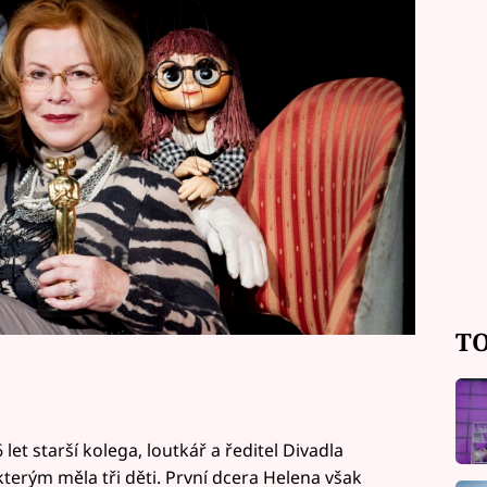
u, po autohavárii měla znetvořený
ala s rakovinou.
TO
let starší kolega, loutkář a ředitel Divadla
kterým měla tři děti. První dcera Helena však