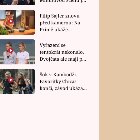
bez dubla
Filip Sajler znovu
před kamerou: Na
Primě ukáže
poctivou kuchyni i
rychlé recepty
Vyřazení se
tentokrát nekonalo.
Dvojčata ale mají po
uzavření třetí etapy
závodu nůž na krku
Šok v Kambodži.
Favoritky Chicas
končí, závod ukázal
svou nejtvrdší tvář