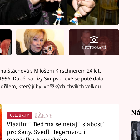
8 FOTOGRAFIÍ
na Štáchová s Milošem Kirschnerem 24 let.
 1996. Dabérka Lízy Simpsonové se poté dala
em, který jí byl v těžkých chvílích velkou
Ná
CELEBRITY
Vlastimil Bedrna se netajil slabostí
pro ženy. Svedl Hegerovou i
manželku Kopeckého