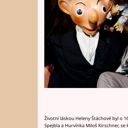
rozhodně nemazlil. Přišla o dcer
obličej a na sklonku života bojov
Životní láskou Heleny Štáchové byl o 16 
Spejbla a Hurvínka Miloš Kirschner, se 