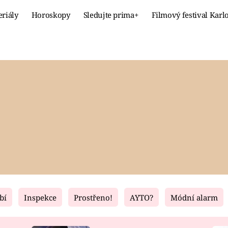
eriály
Horoskopy
Sledujte prima+
Filmový festival Karl
Celebrity
Recept
MÓDA A KRÁSA
HLAVNÍ JÍ
VZTAHY A SEX
SLADKÉ
PRIMA MAMINKA
ZDRAVÉ
bí
Inspekce
Prostřeno!
AYTO?
Módní alarm
Fresh
Living
RECEPTY
BYDLENÍ