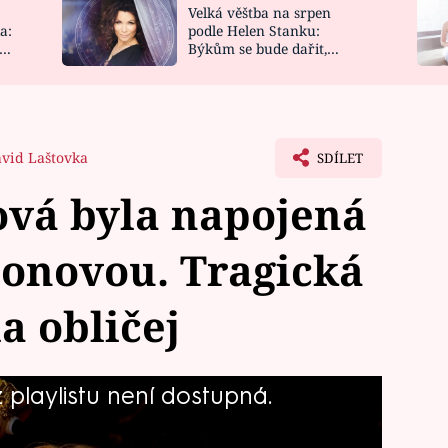
Velká věštba na srpen
NOVINKY
ZAHRADA
a:
podle Helen Stanku:
y
Býkům se bude dařit,
VIDEORECEPTY
DESIGN
Vodnáře čeká jízda
vid Laštovka
SDÍLET
ová byla napojená
sonovou. Tragická
a obličej
playlistu není dostupná.
ečkou Helenou Štáchovou, která svůj
bábince nebo taky Líze Simpsonové,