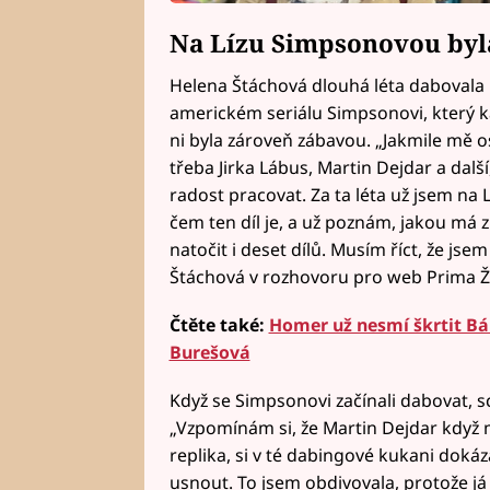
Na Lízu Simpsonovou byl
Helena Štáchová dlouhá léta dabovala
americkém seriálu Simpsonovi, který k
ni byla zároveň zábavou. „Jakmile mě oslo
třeba Jirka Lábus, Martin Dejdar a další
radost pracovat. Za ta léta už jsem na
čem ten díl je, a už poznám, jakou má
natočit i deset dílů. Musím říct, že js
Štáchová v rozhovoru pro web Prima Ž
Čtěte také:
Homer už nesmí škrtit Bár
Burešová
Když se Simpsonovi začínali dabovat, sch
„Vzpomínám si, že Martin Dejdar když měl
replika, si v té dabingové kukani doká
usnout. To jsem obdivovala, protože já