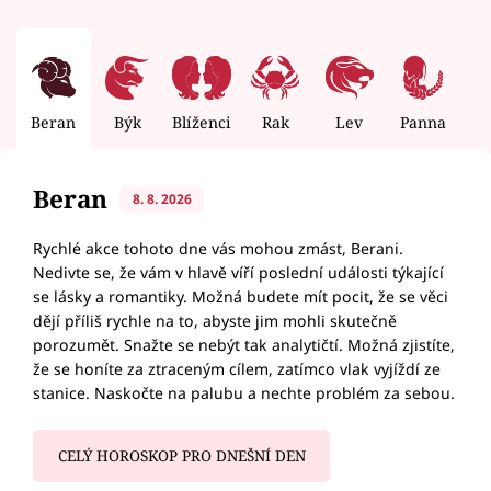
Beran
Býk
Blíženci
Rak
Lev
Panna
V
Beran
8. 8. 2026
Rychlé akce tohoto dne vás mohou zmást, Berani.
Nedivte se, že vám v hlavě víří poslední události týkající
se lásky a romantiky. Možná budete mít pocit, že se věci
dějí příliš rychle na to, abyste jim mohli skutečně
porozumět. Snažte se nebýt tak analytičtí. Možná zjistíte,
že se honíte za ztraceným cílem, zatímco vlak vyjíždí ze
stanice. Naskočte na palubu a nechte problém za sebou.
CELÝ HOROSKOP PRO DNEŠNÍ DEN