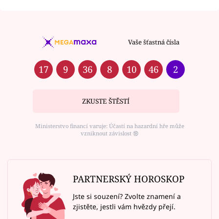
Vaše šťastná čísla
17
9
36
8
10
46
2
ZKUSTE ŠTĚSTÍ
Ministerstvo financí varuje: Účastí na hazardní hře může
vzniknout závislost ⑱
PARTNERSKÝ HOROSKOP
Jste si souzení? Zvolte znamení a
zjistěte, jestli vám hvězdy přejí.