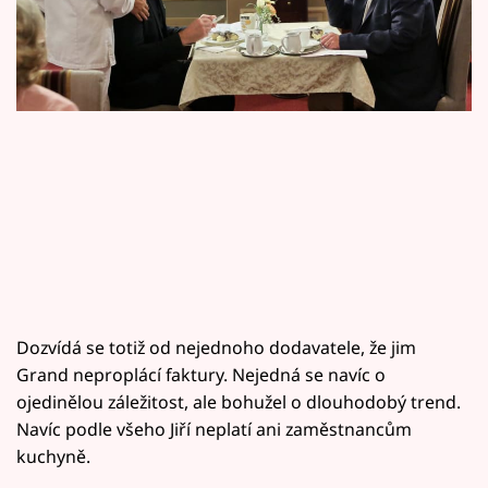
Horoskopy
Sledujte prima+
Filmový festival Karlovy Vary
Pořady
Mámy sobě
Přihlášení
Dozvídá se totiž od nejednoho dodavatele, že jim
Sledujte nás
Grand neproplácí faktury. Nejedná se navíc o
ojedinělou záležitost, ale bohužel o dlouhodobý trend.
Navíc podle všeho Jiří neplatí ani zaměstnancům
kuchyně.