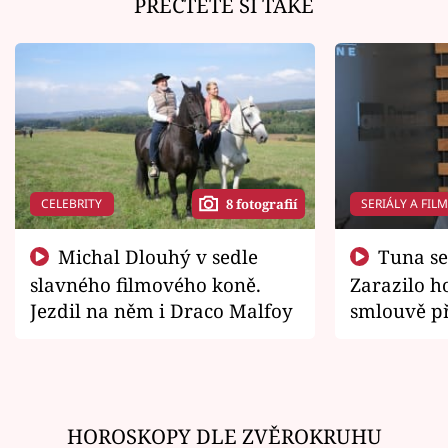
PŘEČTĚTE SI TAKÉ
CELEBRITY
SERIÁLY A FIL
8 fotografií
Michal Dlouhý v sedle
Tuna se chtěl vrátit domů.
slavného filmového koně.
Zarazilo ho
Jezdil na něm i Draco Malfoy
smlouvě př
zemřít
HOROSKOPY DLE ZVĚROKRUHU