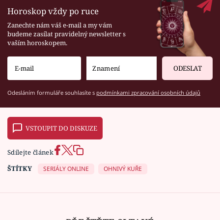
Horoskop vždy po ruce
Zanechte nám váš e-mail a my vám
budeme zasílat pravidelný newsletter s
vaším horoskopem.
ODESLAT
Odesláním formuláře souhlasíte s
podmínkami zpracování osobních údajů
VSTOUPIT DO DISKUZE
Sdílejte článek
ŠTÍTKY
SERIÁLY ONLINE
OHNIVÝ KUŘE