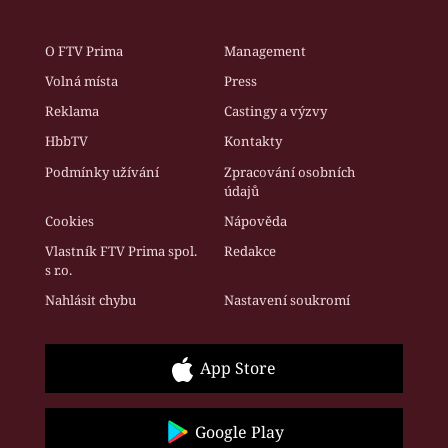
O FTV Prima
Management
Volná místa
Press
Reklama
Castingy a výzvy
HbbTV
Kontakty
Podmínky užívání
Zpracování osobních
údajů
Cookies
Nápověda
Vlastník FTV Prima spol.
Redakce
s r.o.
Nahlásit chybu
Nastavení soukromí
App Store
Google Play