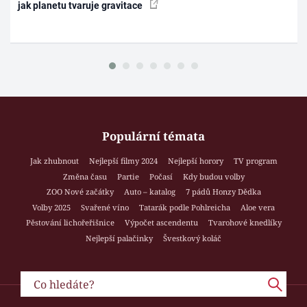
jak planetu tvaruje gravitace
Populární témata
Jak zhubnout
Nejlepší filmy 2024
Nejlepší horory
TV program
Změna času
Partie
Počasí
Kdy budou volby
ZOO Nové začátky
Auto – katalog
7 pádů Honzy Dědka
Volby 2025
Svařené víno
Tatarák podle Pohlreicha
Aloe vera
Pěstování lichořeřišnice
Výpočet ascendentu
Tvarohové knedlíky
Nejlepší palačinky
Švestkový koláč