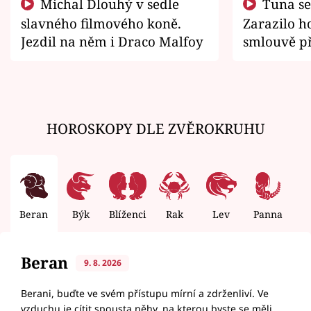
Michal Dlouhý v sedle
Tuna se chtěl vrátit domů.
slavného filmového koně.
Zarazilo ho
Jezdil na něm i Draco Malfoy
smlouvě př
zemřít
HOROSKOPY DLE ZVĚROKRUHU
Beran
Býk
Blíženci
Rak
Lev
Panna
V
Beran
9. 8. 2026
Berani, buďte ve svém přístupu mírní a zdrženliví. Ve
vzduchu je cítit spousta něhy, na kterou byste se měli