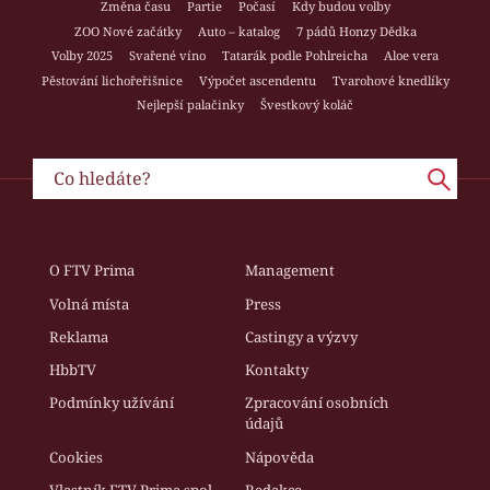
Změna času
Partie
Počasí
Kdy budou volby
ZOO Nové začátky
Auto – katalog
7 pádů Honzy Dědka
Volby 2025
Svařené víno
Tatarák podle Pohlreicha
Aloe vera
Pěstování lichořeřišnice
Výpočet ascendentu
Tvarohové knedlíky
Nejlepší palačinky
Švestkový koláč
O FTV Prima
Management
Volná místa
Press
Reklama
Castingy a výzvy
HbbTV
Kontakty
Podmínky užívání
Zpracování osobních
údajů
Cookies
Nápověda
Vlastník FTV Prima spol.
Redakce