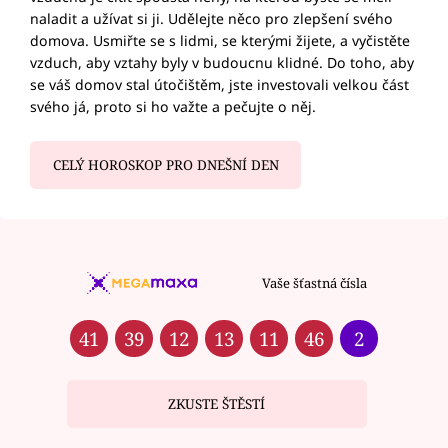
naladit a užívat si ji. Udělejte něco pro zlepšení svého
domova. Usmiřte se s lidmi, se kterými žijete, a vyčistěte
vzduch, aby vztahy byly v budoucnu klidné. Do toho, aby
se váš domov stal útočištěm, jste investovali velkou část
svého já, proto si ho važte a pečujte o něj.
CELÝ HOROSKOP PRO DNEŠNÍ DEN
Vaše šťastná čísla
41
39
12
13
11
46
2
ZKUSTE ŠTĚSTÍ