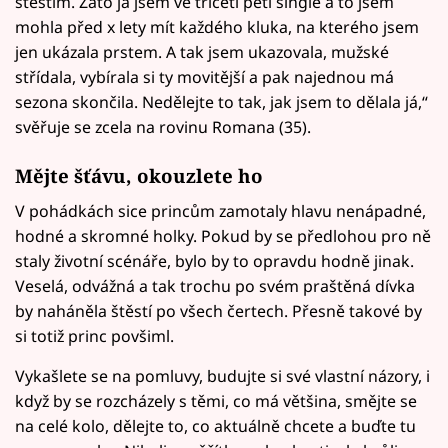
štěstím. Zato já jsem ve třiceti pěti single a to jsem
mohla před x lety mít každého kluka, na kterého jsem
jen ukázala prstem. A tak jsem ukazovala, mužské
střídala, vybírala si ty movitější a pak najednou má
sezona skončila. Nedělejte to tak, jak jsem to dělala já,“
svěřuje se zcela na rovinu Romana (35).
Mějte šťávu, okouzlete ho
V pohádkách sice princům zamotaly hlavu nenápadné,
hodné a skromné holky. Pokud by se předlohou pro ně
staly životní scénáře, bylo by to opravdu hodně jinak.
Veselá, odvážná a tak trochu po svém praštěná dívka
by naháněla štěstí po všech čertech. Přesně takové by
si totiž princ povšiml.
Vykašlete se na pomluvy, budujte si své vlastní názory, i
když by se rozcházely s těmi, co má většina, smějte se
na celé kolo, dělejte to, co aktuálně chcete a buďte tu