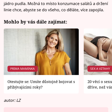
jádro pudla. Možná to místo konzumace salátů a držení
linie chce, abyste se do všeho, co děláte, více zapojila.
Mohlo by vás dále zajímat:
PRIMA MAMINKA
SEX A VZTAHY
Otestujte se: Umíte důstojně bojovat s
20 věcí o sex
přibývajícími roky?
dříve, než v
autor: LZ