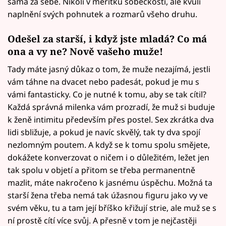
sama za sebe. Nikoli v měřítku sobeckosti, ale kvůli
naplnění svých pohnutek a rozmarů všeho druhu.
Odešel za starší, i když jste mladá? Co má
ona a vy ne? Nově vašeho muže!
Tady máte jasný důkaz o tom, že muže nezajímá, jestli
vám táhne na dvacet nebo padesát, pokud je mu s
vámi fantasticky. Co je nutné k tomu, aby se tak cítil?
Každá správná milenka vám prozradí, že muž si buduje
k ženě intimitu především přes postel. Sex zkrátka dva
lidi sbližuje, a pokud je navíc skvělý, tak ty dva spojí
nezlomným poutem. A když se k tomu spolu smějete,
dokážete konverzovat o ničem i o důležitém, ležet jen
tak spolu v objetí a přitom se třeba permanentně
mazlit, máte nakročeno k jasnému úspěchu. Možná ta
starší žena třeba nemá tak úžasnou figuru jako vy ve
svém věku, tu a tam její bříško křižují strie, ale muž se s
ní prostě cítí více svůj. A přesně v tom je nejčastěji