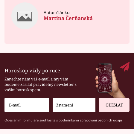
Autor článku
Martina Čerňanská
Horoskop vždy po ruce
Zanechte nám váš e-mail a my vám
budeme zasílat pravidelný newsletter s
vaším horoskopem.
ODESLAT
Odesláním formuláře souhlasíte s
podmínkami zpracování osobních údajů