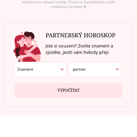
Ministerstvo financí varuje: Účastí na hazardní hře může
vzniknout závislost ⑱
PARTNERSKÝ HOROSKOP
Jste si souzení? Zvolte znamení a
zjistěte, jestli vám hvězdy přejí.
VYPOČÍTAT