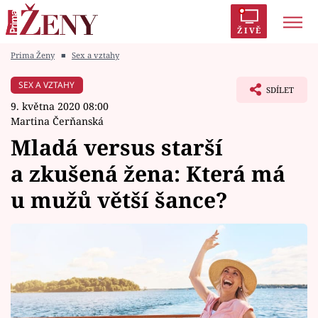
ŽIVĚ
Prima Ženy
■
Sex a vztahy
Trendy:
Polabí
Inspekce
Prostřeno!
AYTO?
SEX A VZTAHY
SDÍLET
Módní alarm
Zrádci
Proměny
9. května 2020 08:00
Martina Čerňanská
Mladá versus starší
a zkušená žena: Která má
Témata
u mužů větší šance?
Celebrity
Vztahy
Seriály