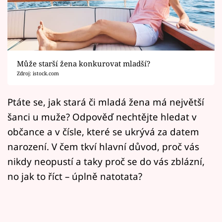
Horoskopy
Sledujte prima+
Filmový festival Karlovy Vary
Může starší žena konkurovat mladší?
Pořady
Zdroj: istock.com
Mámy sobě
Ptáte se, jak stará či mladá žena má největší
šanci u muže? Odpověď nechtějte hledat v
Přihlášení
občance a v čísle, které se ukrývá za datem
narození. V čem tkví hlavní důvod, proč vás
nikdy neopustí a taky proč se do vás zblázní,
Sledujte nás
no jak to říct – úplně natotata?