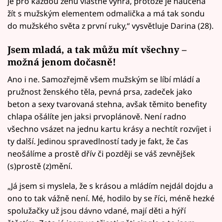
je pro každou ženu vlastně výhra, protože je naučena
žít s mužským elementem odmalička a má tak sondu
do mužského světa z první ruky,“ vysvětluje Darina (28).
Jsem mladá, a tak můžu mít všechny –
možná jenom dočasně!
Ano i ne. Samozřejmě všem mužským se líbí mládí a
pružnost ženského těla, pevná prsa, zadeček jako
beton a sexy tvarovaná stehna, avšak těmito benefity
chlapa ošálíte jen jaksi prvoplánově. Není radno
všechno vsázet na jednu kartu krásy a nechtít rozvíjet i
ty další. Jedinou spravedlností tady je fakt, že čas
neošálíme a prostě dřív či později se váš zevnějšek
(s)prostě (z)mění.
„Já jsem si myslela, že s krásou a mládím nejdál dojdu a
ono to tak vážně není. Mé, hodilo by se říci, méně hezké
spolužačky už jsou dávno vdané, mají děti a hýří