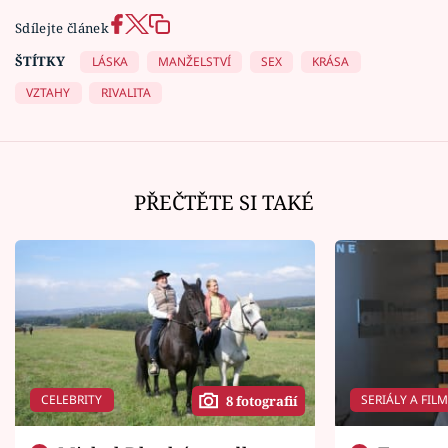
Sdílejte článek
ŠTÍTKY
LÁSKA
MANŽELSTVÍ
SEX
KRÁSA
VZTAHY
RIVALITA
PŘEČTĚTE SI TAKÉ
CELEBRITY
SERIÁLY A FIL
8 fotografií