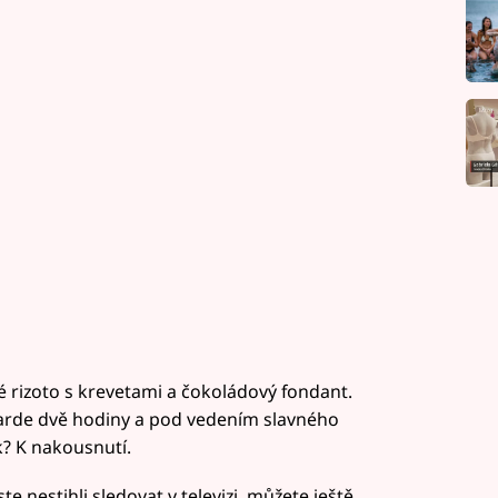
 rizoto s krevetami a čokoládový fondant.
tgarde dvě hodiny a pod vedením slavného
k? K nakousnutí.
 jste nestihli sledovat v televizi, můžete ještě