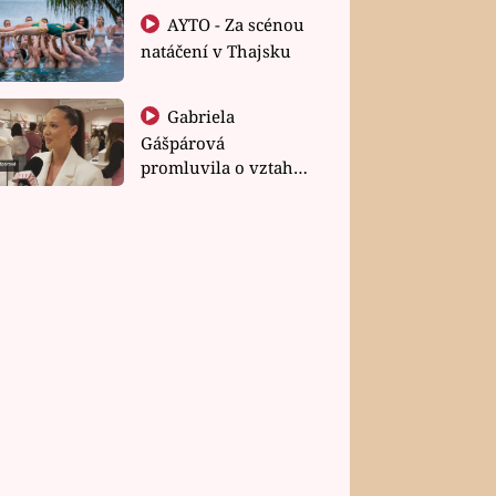
AYTO - Za scénou
natáčení v Thajsku
Gabriela
Gášpárová
promluvila o vztahu
a zakládání rodiny