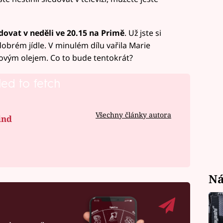
ovat v neděli ve 20.15 na Primě
. Už jste si
o dobrém jídle. V minulém dílu vařila Marie
ovým olejem. Co to bude tentokrát?
led to fetch
Všechny články autora
ind
Ná