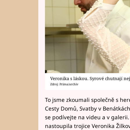
Veronika s láskou. Syrové chutnají nejl
Zdroj: Prima/archiv
To jsme zkoumali společně s herc
Cesty Domů, Svatby v Benátkách 
se podívejte na videu a v galeri
nastoupila trojice Veronika Žilk