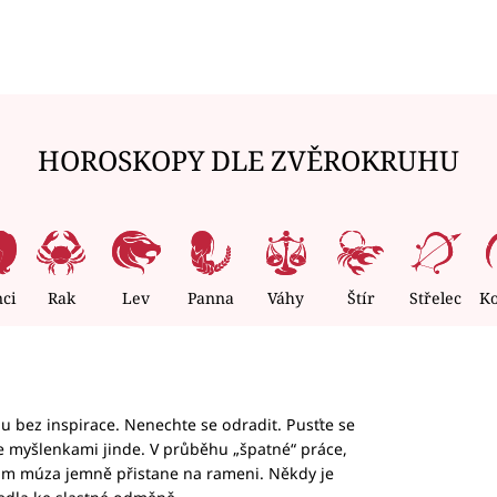
HOROSKOPY DLE ZVĚROKRUHU
nci
Rak
Lev
Panna
Váhy
Štír
Střelec
K
hu bez inspirace. Nenechte se odradit. Pusťte se
te myšlenkami jinde. V průběhu „špatné“ práce,
vám múza jemně přistane na rameni. Někdy je