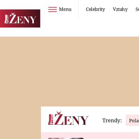
Menu
Celebrity
Vztahy
S
Seriály
Životní styl
ZOO
DIETY A HUBNUTÍ
PROSTŘENO!
CESTOVÁNÍ A
DOVOLENÁ
DUCH
ZDRAVÍ
Trendy:
Pola
Horoskopy
Video
ASTROČLÁNKY
SERIÁLY