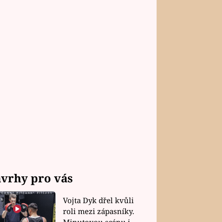
vrhy pro vás
Vojta Dyk dřel kvůli
roli mezi zápasníky.
Minutovou scénu jel