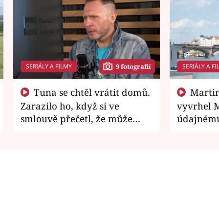
SERIÁLY A FILMY
SERIÁLY A FI
9 fotografií
Tuna se chtěl vrátit domů.
Martin Písařík jako
Zarazilo ho, když si ve
vyvrhel 
smlouvě přečetl, že může
údajnému
zemřít
je v nemil