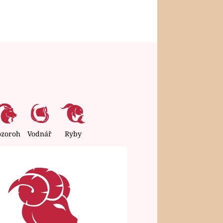
ozoroh
Vodnář
Ryby