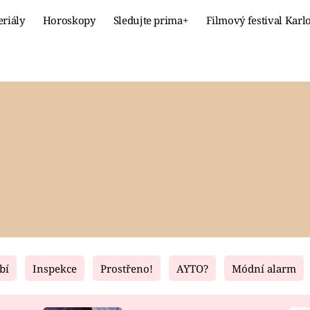
eriály
Horoskopy
Sledujte prima+
Filmový festival Karl
Celebrity
Recept
MÓDA A KRÁSA
HLAVNÍ JÍ
VZTAHY A SEX
SLADKÉ
PRIMA MAMINKA
ZDRAVÉ
bí
Inspekce
Prostřeno!
AYTO?
Módní alarm
Fresh
Living
RECEPTY
BYDLENÍ