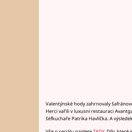
Valentýnské hody zahrnovaly šafránové
Herci vařili v luxusní restauraci Avan
šéfkuchaře Patrika Havlíčka. A výslede
Vše o seriálu najdete
TADY
. Díly, které