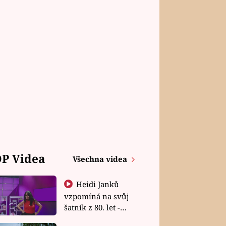
P Videa
Všechna videa
Heidi Janků
vzpomíná na svůj
šatník z 80. let -
Shopaholičky