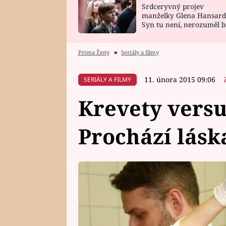
Srdceryvný projev
SNÁŘ
CELEBRITY
manželky Glena Hansard
Syn tu není, nerozuměl b
HOROSKOP NA
VAŘENÍ
tomu, vysvětlila
ROK 2023
Prima Ženy
■
Seriály a filmy
11. února 2015 09:06
SERIÁLY A FILMY
Krevety versu
Prochází lás