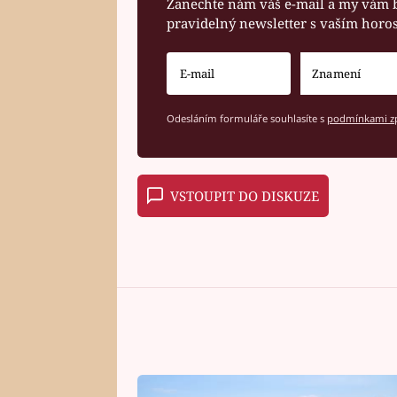
Zanechte nám váš e-mail a my vám 
pravidelný newsletter s vaším hor
Odesláním formuláře souhlasíte s
podmínkami zp
VSTOUPIT DO DISKUZE