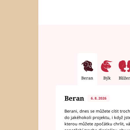
Beran
Býk
Blíže
Beran
6. 8. 2026
Berani, dnes se můžete cítit troc
do jakéhokoli projektu, i když js
kterou můžete zpočátku chrlit, 