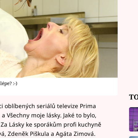
épe? :-)
TO
i oblíbených seriálů televize Prima
a Všechny moje lásky. Jaké to bylo,
i. Za Lásky ke sporákům profi kuchyně
ová, Zdeněk Piškula a Agáta Zimová.