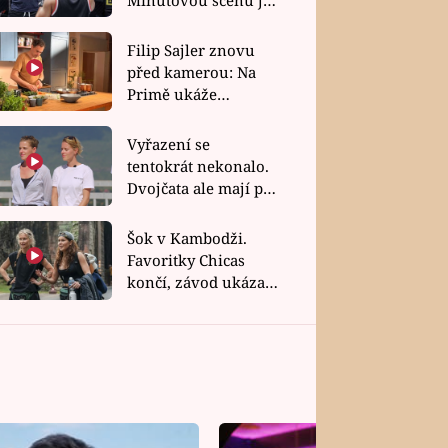
bez dubla
Filip Sajler znovu
před kamerou: Na
Primě ukáže
poctivou kuchyni i
rychlé recepty
Vyřazení se
tentokrát nekonalo.
Dvojčata ale mají po
uzavření třetí etapy
závodu nůž na krku
Šok v Kambodži.
Favoritky Chicas
končí, závod ukázal
svou nejtvrdší tvář