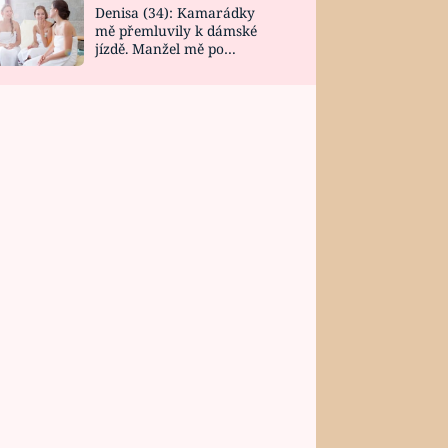
Denisa (34): Kamarádky
mě přemluvily k dámské
jízdě. Manžel mě po
návratu zaskočil