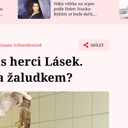
Velká věštba na srpen
NOVINKY
ZAHRADA
a:
podle Helen Stanku:
y
Býkům se bude dařit,
VIDEORECEPTY
DESIGN
Vodnáře čeká jízda
Zuzana Schneidewind
SDÍLET
s herci Lásek.
ka žaludkem?