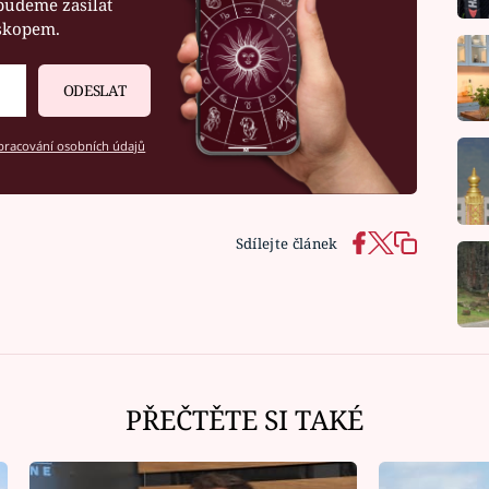
budeme zasílat
oskopem.
ODESLAT
racování osobních údajů
Sdílejte článek
PŘEČTĚTE SI TAKÉ