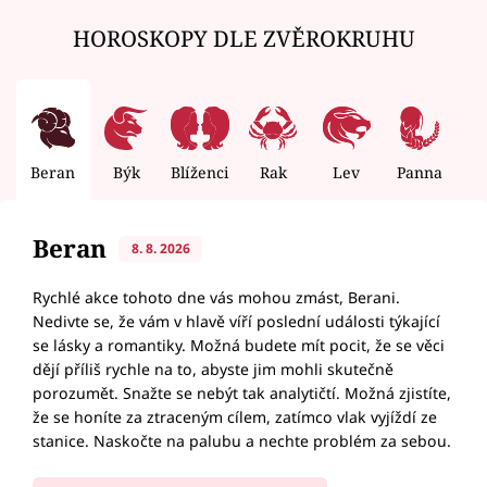
HOROSKOPY DLE ZVĚROKRUHU
Beran
Býk
Blíženci
Rak
Lev
Panna
V
Beran
8. 8. 2026
Rychlé akce tohoto dne vás mohou zmást, Berani.
Nedivte se, že vám v hlavě víří poslední události týkající
se lásky a romantiky. Možná budete mít pocit, že se věci
dějí příliš rychle na to, abyste jim mohli skutečně
porozumět. Snažte se nebýt tak analytičtí. Možná zjistíte,
že se honíte za ztraceným cílem, zatímco vlak vyjíždí ze
stanice. Naskočte na palubu a nechte problém za sebou.