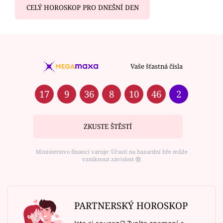
CELÝ HOROSKOP PRO DNEŠNÍ DEN
Vaše šťastná čísla
17
9
36
8
10
46
2
ZKUSTE ŠTĚSTÍ
Ministerstvo financí varuje: Účastí na hazardní hře může
vzniknout závislost ⑱
PARTNERSKÝ HOROSKOP