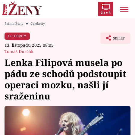
ŽIVĚ
Prima Ženy
■
Celebrity
Trendy:
Polabí
Inspekce
Prostřeno!
AYTO?
CELEBRITY
SDÍLET
Módní alarm
Zrádci
Proměny
13. listopadu 2025 08:05
Tomáš Durčák
Lenka Filipová musela po
pádu ze schodů podstoupit
Témata
operaci mozku, našli jí
Celebrity
sraženinu
Vztahy
Seriály