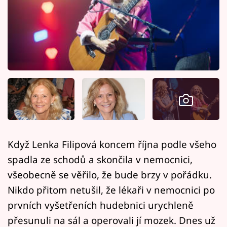
Horoskopy
Sledujte prima+
Filmový festival Karlovy Vary
Pořady
Mámy sobě
Přihlášení
Když Lenka Filipová koncem října podle všeho
spadla ze schodů a skončila v nemocnici,
Sledujte nás
všeobecně se věřilo, že bude brzy v pořádku.
Nikdo přitom netušil, že lékaři v nemocnici po
prvních vyšetřeních hudebnici urychleně
přesunuli na sál a operovali jí mozek. Dnes už