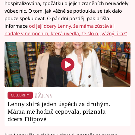
hospitalizována, zpočátku o jejích zraněních neuváděly
vůbec nic. O tom, jak vážně se potloukla, se tak dalo
pouze spekulovat. O pár dní později pak přišla
informace
od její dcery Lenny, že máma zůstává i
nadále v nemocnici, která uvedla, že šlo o „vážný úraz“
.
CELEBRITY
Lenny sbírá jeden úspěch za druhým.
Máma mě hodně cepovala, přiznala
dcera Filipové