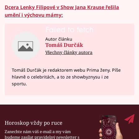
Dcera Lenky Filipové v Show Jana Krause řešila
umění i výchovu mámy:
Failed to fetch
Autor článku
Tomáš Durčák
Všechny články autora
Tomáš Durčák je redaktorem webu Prima ženy. Píše
hlavně o celebritách, a to ze showbyznysu i ze
sportu.
Horoskop vždy po ruce
Zanechte nám váš e-mail a my vám
budeme zasílat pravidelný newsletter s