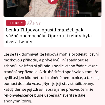
CELEBRITY
Lenku Filipovou opustil manžel, pak
vážně onemocněla. Oporou jí tehdy byla
dcera Lenny
Lze se tak domnívat, že Filipová mohla prodělat i cévní
mozkovou příhodu, a právě kvůli ní spadnout ze
schodů. Naštěstí si při pádu podle všeho žádné vážné
zranění nepřivodila. A druhé štěstí spočívalo v tom, že
bydlí asi jen kilometr od zmíněné nemocnice, a tak se jí
pomoci dostalo včas. „Nyní je její stav stabilizovaný,
každý den se její zdraví lepší a jsme přesvědčeni, že
rekonvalescence bude úspěšná,“ svěřil se dále
anonymní zdroj.