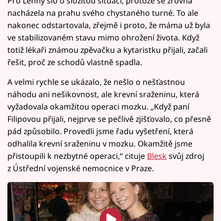
Pro Lenny šlo o složitou situaci, protože se zrovna
nacházela na prahu svého chystaného turné. To ale
nakonec odstartovala, zřejmě i proto, že máma už byla
ve stabilizovaném stavu mimo ohrožení života. Když
totiž lékaři známou zpěvačku a kytaristku přijali, začali
řešit, proč ze schodů vlastně spadla.
A velmi rychle se ukázalo, že nešlo o nešťastnou
náhodu ani nešikovnost, ale krevní sraženinu, která
vyžadovala okamžitou operaci mozku. „Když paní
Filipovou přijali, nejprve se pečlivě zjišťovalo, co přesně
pád způsobilo. Provedli jsme řadu vyšetření, která
odhalila krevní sraženinu v mozku. Okamžitě jsme
přistoupili k nezbytné operaci,“ cituje
Blesk
svůj zdroj
z Ústřední vojenské nemocnice v Praze.