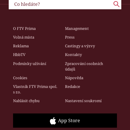
O FTV Prima
Management
Volná místa
Press
Reklama
Castingy a výzvy
HbbTV
Kontakty
Podmínky užívání
Zpracování osobních
údajů
Cookies
Nápověda
Vlastník FTV Prima spol.
Redakce
s r.o.
Nahlásit chybu
Nastavení soukromí
App Store