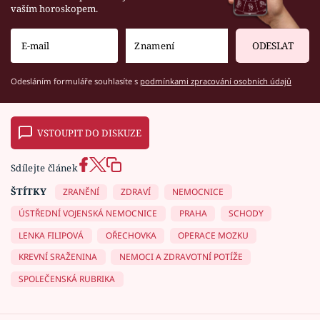
vaším horoskopem.
ODESLAT
Odesláním formuláře souhlasíte s
podmínkami zpracování osobních údajů
VSTOUPIT DO DISKUZE
Sdílejte článek
ŠTÍTKY
ZRANĚNÍ
ZDRAVÍ
NEMOCNICE
ÚSTŘEDNÍ VOJENSKÁ NEMOCNICE
PRAHA
SCHODY
LENKA FILIPOVÁ
OŘECHOVKA
OPERACE MOZKU
KREVNÍ SRAŽENINA
NEMOCI A ZDRAVOTNÍ POTÍŽE
SPOLEČENSKÁ RUBRIKA