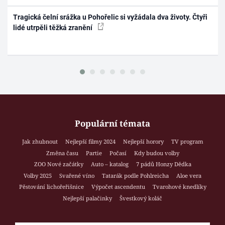
Tragická čelní srážka u Pohořelic si vyžádala dva životy. Čtyři
lidé utrpěli těžká zranění
Populární témata
Jak zhubnout
Nejlepší filmy 2024
Nejlepší horory
TV program
Změna času
Partie
Počasí
Kdy budou volby
ZOO Nové začátky
Auto – katalog
7 pádů Honzy Dědka
Volby 2025
Svařené víno
Tatarák podle Pohlreicha
Aloe vera
Pěstování lichořeřišnice
Výpočet ascendentu
Tvarohové knedlíky
Nejlepší palačinky
Švestkový koláč