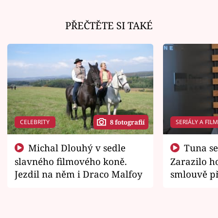
PŘEČTĚTE SI TAKÉ
CELEBRITY
SERIÁLY A FIL
8 fotografií
Michal Dlouhý v sedle
Tuna se chtěl vrátit domů.
slavného filmového koně.
Zarazilo ho
Jezdil na něm i Draco Malfoy
smlouvě př
zemřít