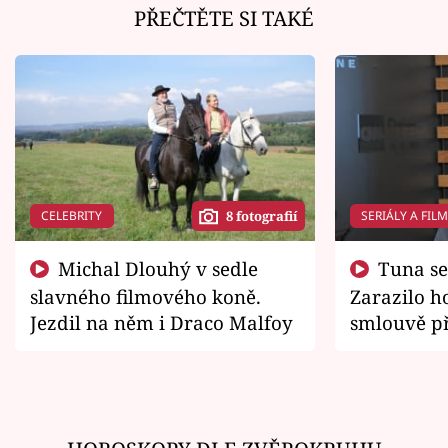
PŘEČTĚTE SI TAKÉ
CELEBRITY
SERIÁLY A FIL
8 fotografií
Michal Dlouhý v sedle
Tuna se chtěl vrátit domů.
slavného filmového koně.
Zarazilo ho
Jezdil na něm i Draco Malfoy
smlouvě př
zemřít