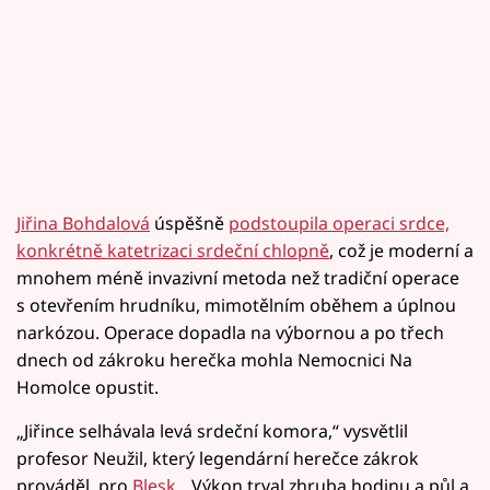
Jiřina Bohdalová
úspěšně
podstoupila operaci srdce,
konkrétně katetrizaci srdeční chlopně
, což je moderní a
mnohem méně invazivní metoda než tradiční operace
s otevřením hrudníku, mimotělním oběhem a úplnou
narkózou. Operace dopadla na výbornou a po třech
dnech od zákroku herečka mohla Nemocnici Na
Homolce opustit.
„Jiřince selhávala levá srdeční komora,“ vysvětlil
profesor Neužil, který legendární herečce zákrok
prováděl, pro
Blesk
. „Výkon trval zhruba hodinu a půl a