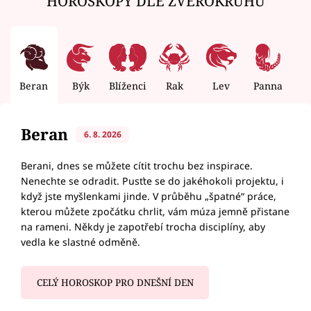
HOROSKOPY DLE ZVĚROKRUHU
Beran
Býk
Blíženci
Rak
Lev
Panna
V
Beran
6. 8. 2026
Berani, dnes se můžete cítit trochu bez inspirace.
Nenechte se odradit. Pusťte se do jakéhokoli projektu, i
když jste myšlenkami jinde. V průběhu „špatné“ práce,
kterou můžete zpočátku chrlit, vám múza jemně přistane
na rameni. Někdy je zapotřebí trocha disciplíny, aby
vedla ke slastné odměně.
CELÝ HOROSKOP PRO DNEŠNÍ DEN