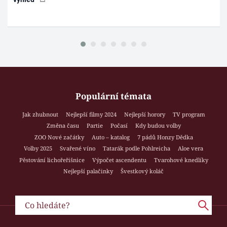
Populární témata
Jak zhubnout
Nejlepší filmy 2024
Nejlepší horory
TV program
Změna času
Partie
Počasí
Kdy budou volby
ZOO Nové začátky
Auto – katalog
7 pádů Honzy Dědka
Volby 2025
Svařené víno
Tatarák podle Pohlreicha
Aloe vera
Pěstování lichořeřišnice
Výpočet ascendentu
Tvarohové knedlíky
Nejlepší palačinky
Švestkový koláč