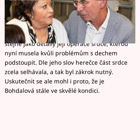
Horoskopy
Jiřina Bohdalová (94) už je prý zase jako
Sledujte prima+
rybička. Její dvorní lékař, kapacita české
Filmový festival Karlovy Vary
kardiologie profesor Petr Neužil, to potvrdil
stejně jako detaily její operace srdce, kterou
Pořady
nyní musela kvůli problémům s dechem
podstoupit. Dle jeho slov herečce část srdce
Mámy sobě
zcela selhávala, a tak byl zákrok nutný.
Uskutečnit se ale mohl i proto, že je
Přihlášení
Bohdalová stále ve skvělé kondici.
Sledujte nás