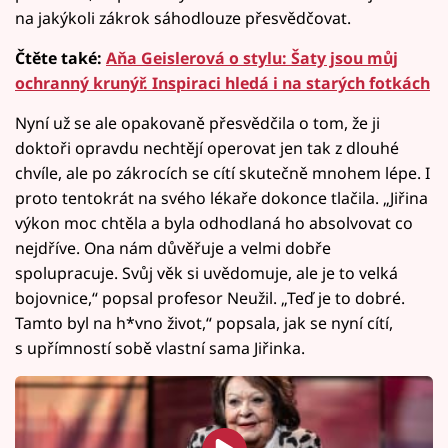
na jakýkoli zákrok sáhodlouze přesvědčovat.
Čtěte také:
Aňa Geislerová o stylu: Šaty jsou můj
ochranný krunýř. Inspiraci hledá i na starých fotkách
Nyní už se ale opakovaně přesvědčila o tom, že ji
doktoři opravdu nechtějí operovat jen tak z dlouhé
chvíle, ale po zákrocích se cítí skutečně mnohem lépe. I
proto tentokrát na svého lékaře dokonce tlačila. „Jiřina
výkon moc chtěla a byla odhodlaná ho absolvovat co
nejdříve. Ona nám důvěřuje a velmi dobře
spolupracuje. Svůj věk si uvědomuje, ale je to velká
bojovnice,“ popsal profesor Neužil. „Teď je to dobré.
Tamto byl na h*vno život,“ popsala, jak se nyní cítí,
s upřímností sobě vlastní sama Jiřinka.