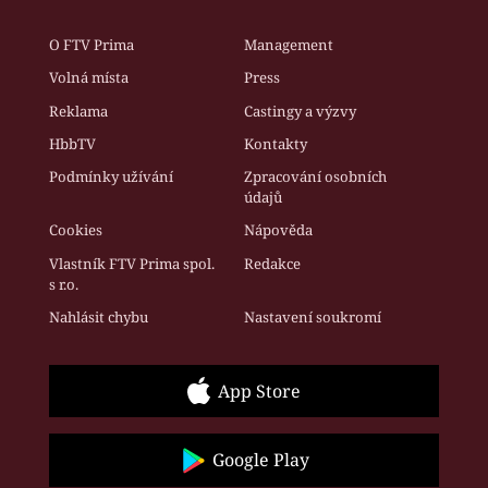
O FTV Prima
Management
Volná místa
Press
Reklama
Castingy a výzvy
HbbTV
Kontakty
Podmínky užívání
Zpracování osobních
údajů
Cookies
Nápověda
Vlastník FTV Prima spol.
Redakce
s r.o.
Nahlásit chybu
Nastavení soukromí
App Store
Google Play