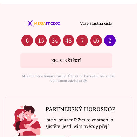
Vaše šťastná čísla
6
15
34
48
7
46
2
ZKUSTE ŠTĚSTÍ
Ministerstvo financí varuje: Účastí na hazardní hře může
vzniknout závislost ⑱
PARTNERSKÝ HOROSKOP
Jste si souzení? Zvolte znamení a
zjistěte, jestli vám hvězdy přejí.