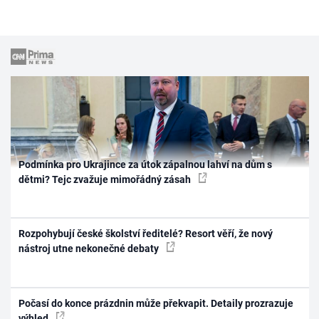
Podmínka pro Ukrajince za útok zápalnou lahví na dům s
dětmi? Tejc zvažuje mimořádný zásah
Rozpohybují české školství ředitelé? Resort věří, že nový
nástroj utne nekonečné debaty
Počasí do konce prázdnin může překvapit. Detaily prozrazuje
výhled