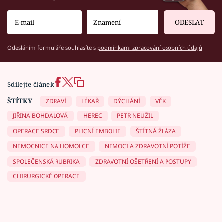
ODESLAT
Odesláním formuláře souhlasíte s
podmínkami zpracování osobních údajů
Sdílejte článek
ŠTÍTKY
ZDRAVÍ
LÉKAŘ
DÝCHÁNÍ
VĚK
JIŘINA BOHDALOVÁ
HEREC
PETR NEUŽIL
OPERACE SRDCE
PLICNÍ EMBOLIE
ŠTÍTNÁ ŽLÁZA
NEMOCNICE NA HOMOLCE
NEMOCI A ZDRAVOTNÍ POTÍŽE
SPOLEČENSKÁ RUBRIKA
ZDRAVOTNÍ OŠETŘENÍ A POSTUPY
CHIRURGICKÉ OPERACE