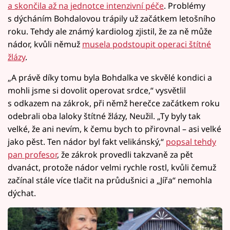
a skončila až na jednotce intenzivní péče
. Problémy
s dýcháním Bohdalovou trápily už začátkem letošního
roku. Tehdy ale známý kardiolog zjistil, že za ně může
nádor, kvůli němuž
musela podstoupit operaci štítné
žlázy
.
„A právě díky tomu byla Bohdalka ve skvělé kondici a
mohli jsme si dovolit operovat srdce,“ vysvětlil
s odkazem na zákrok, při němž herečce začátkem roku
odebrali oba laloky štítné žlázy, Neužil. „Ty byly tak
velké, že ani nevím, k čemu bych to přirovnal – asi velké
jako pěst. Ten nádor byl fakt velikánský,“
popsal tehdy
pan profesor
, že zákrok provedli takzvaně za pět
dvanáct, protože nádor velmi rychle rostl, kvůli čemuž
začínal stále více tlačit na průdušnici a „Jířa“ nemohla
dýchat.