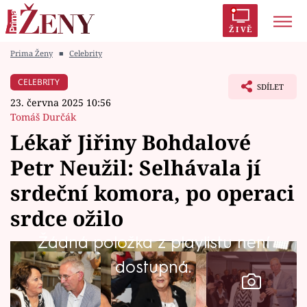
ŽIVĚ
Prima Ženy
■
Celebrity
Trendy:
Polabí
Inspekce
Prostřeno!
AYTO?
CELEBRITY
SDÍLET
Módní alarm
Zrádci
Proměny
23. června 2025 10:56
Tomáš Durčák
Lékař Jiřiny Bohdalové
Petr Neužil: Selhávala jí
Témata
srdeční komora, po operaci
Celebrity
srdce ožilo
Žádná položka z playlistu není
Vztahy
dostupná.
Seriály