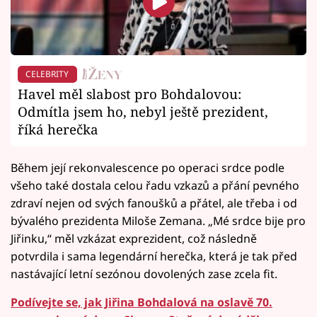
CELEBRITY
Havel měl slabost pro Bohdalovou:
Odmítla jsem ho, nebyl ještě prezident,
říká herečka
Během její rekonvalescence po operaci srdce podle
všeho také dostala celou řadu vzkazů a přání pevného
zdraví nejen od svých fanoušků a přátel, ale třeba i od
bývalého prezidenta Miloše Zemana. „Mé srdce bije pro
Jiřinku,“ měl vzkázat exprezident, což následně
potvrdila i sama legendární herečka, která je tak před
nastávající letní sezónou dovolených zase zcela fit.
Podívejte se, jak Jiřina Bohdalová na oslavě 70.