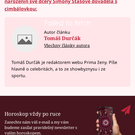
narozenin své dcery Simony Stašové dováděla s
cimbálovkou:
Failed to fetch
Autor článku
Tomáš Durčák
Všechny články autora
Tomáš Durčák je redaktorem webu Prima ženy. Píše
hlavně o celebritách, a to ze showbyznysu i ze
sportu.
Horoskop vždy po ruce
Zanechte nám váš e-mail a my vám
budeme zasílat pravidelný newsletter s
vaším horoskopem.