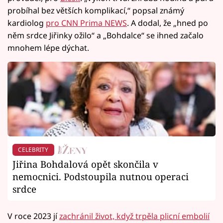
probíhal bez větších komplikací,“ popsal známý
kardiolog
pro CNN Prima NEWS
. A dodal, že „hned po
něm srdce Jiřinky ožilo“ a „Bohdalce“ se ihned začalo
mnohem lépe dýchat.
CELEBRITY
Jiřina Bohdalová opět skončila v
nemocnici. Podstoupila nutnou operaci
srdce
V roce 2023 jí
zachránil život, když trpěla plicní embolií