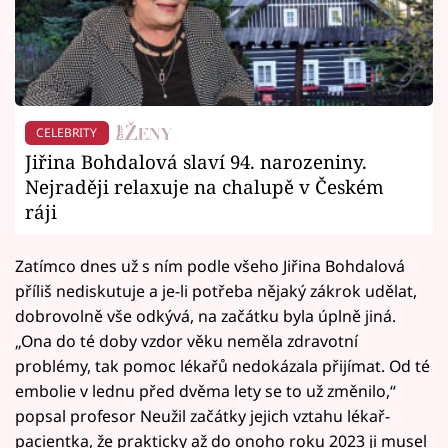
CELEBRITY
Jiřina Bohdalová slaví 94. narozeniny.
Nejraději relaxuje na chalupě v Českém
ráji
Zatímco dnes už s ním podle všeho Jiřina Bohdalová
příliš nediskutuje a je-li potřeba nějaký zákrok udělat,
dobrovolně vše odkývá, na začátku byla úplně jiná.
„Ona do té doby vzdor věku neměla zdravotní
problémy, tak pomoc lékařů nedokázala přijímat. Od té
embolie v lednu před dvěma lety se to už změnilo,“
popsal profesor Neužil začátky jejich vztahu lékař-
pacientka, že prakticky až do onoho roku 2023 ji musel