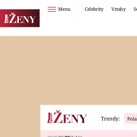
Menu
Celebrity
Vztahy
S
Seriály
Životní styl
ZOO
DIETY A HUBNUTÍ
PROSTŘENO!
CESTOVÁNÍ A
DOVOLENÁ
DUCH
ZDRAVÍ
Trendy:
Pola
Horoskopy
Video
ASTROČLÁNKY
SERIÁLY