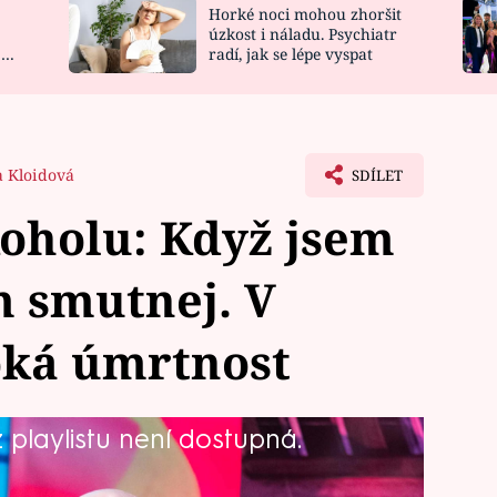
Horké noci mohou zhoršit
NOVINKY
ZAHRADA
úzkost i náladu. Psychiatr
 a
radí, jak se lépe vyspat
VIDEORECEPTY
DESIGN
a Kloidová
SDÍLET
oholu: Když jsem
m smutnej. V
oká úmrtnost
playlistu není dostupná.
il o smrti v kapele, a proč už nehodlá
e podle zpěváka nebarevný a smutný.