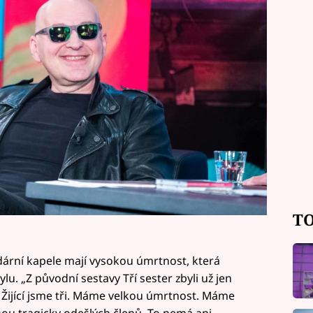
TO
ndární kapele mají vysokou úmrtnost, která
lu. „Z původní sestavy Tří sester zbyli už jen
n. Žijící jsme tři. Máme velkou úmrtnost. Máme
nou tragicky odešlých členů. To nemá ani