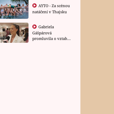
AYTO - Za scénou
natáčení v Thajsku
Gabriela
Gášpárová
promluvila o vztahu
a zakládání rodiny