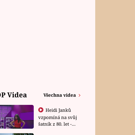
P Videa
Všechna videa
Heidi Janků
vzpomíná na svůj
šatník z 80. let -
Shopaholičky