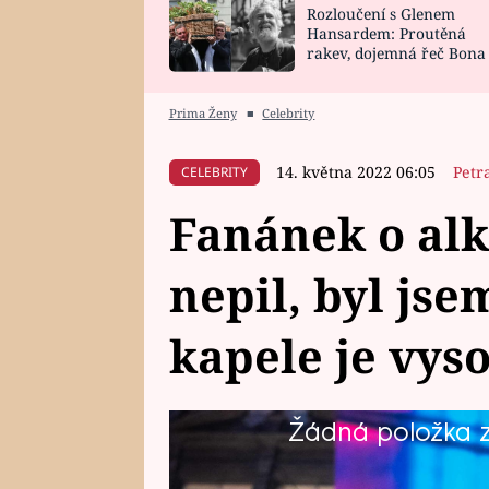
Rozloučení s Glenem
SNÁŘ
CELEBRITY
Hansardem: Proutěná
rakev, dojemná řeč Bona
HOROSKOP NA
VAŘENÍ
zpěv Irglové s Vedderem
ROK 2023
Prima Ženy
■
Celebrity
14. května 2022 06:05
Petr
CELEBRITY
Fanánek o alk
nepil, byl jse
kapele je vys
Žádná položka z 
Zpěvák kapely Tři sestry promluv
abstinovat. Svět bez alkoholu j