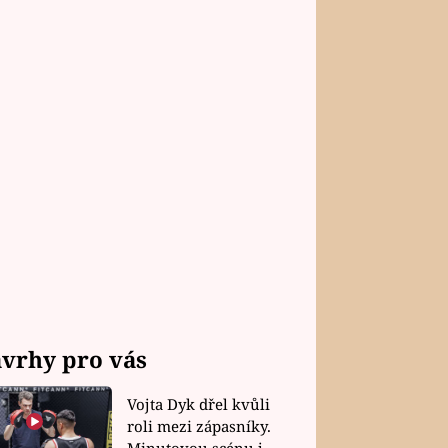
vrhy pro vás
Vojta Dyk dřel kvůli
roli mezi zápasníky.
Minutovou scénu jel