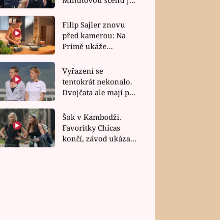
bez dubla
Filip Sajler znovu
před kamerou: Na
Primě ukáže
poctivou kuchyni i
rychlé recepty
Vyřazení se
tentokrát nekonalo.
Dvojčata ale mají po
uzavření třetí etapy
závodu nůž na krku
Šok v Kambodži.
Favoritky Chicas
končí, závod ukázal
svou nejtvrdší tvář