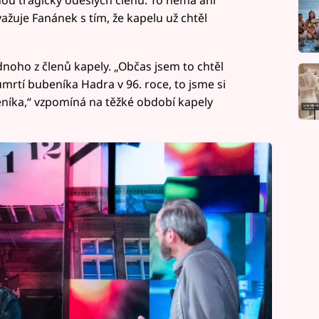
uvažuje Fanánek s tím, že kapelu už chtěl
noho z členů kapely. „Občas jsem to chtěl
 úmrtí bubeníka Hadra v 96. roce, to jsme si
eníka,“ vzpomíná na těžké období kapely