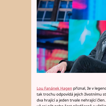
Lou Fanánek Hagen
přiznal, že v lege
tak trochu odpovídá jejich životnímu sty
dva hrající a jeden trvale nehrající čle
už asi pět nebo šest předčasně a větši