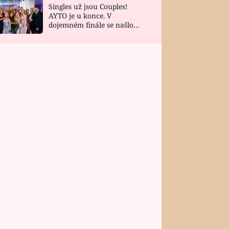
Singles už jsou Couples!
AYTO je u konce. V
dojemném finále se našlo
všech 10 Perfect Matchů