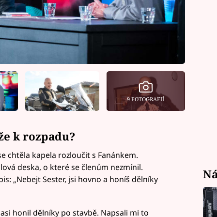
9 FOTOGRAFIÍ
íže k rozpadu?
 se chtěla kapela rozloučit s Fanánkem.
ólová deska, o které se členům nezmínil.
Ná
: „Nebejt Sester, jsi hovno a honíš dělníky
 asi honil dělníky po stavbě. Napsali mi to