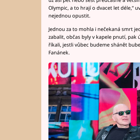
Olympic, a to hrají o dvacet let déle,“ 
nejednou opustit.
Jednou za to mohla i nečekaná smrt jed
zabalit, občas byly v kapele pnutí, pak
říkali, jestli vůbec budeme shánět bub
Fanánek.