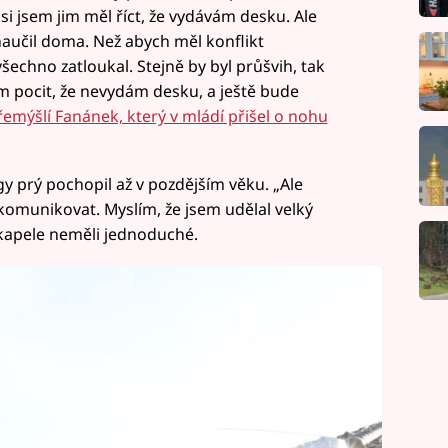
jsem jim měl říct, že vydávám desku. Ale
 naučil doma. Než abych měl konflikt
šechno zatloukal. Stejně by byl průšvih, tak
sem pocit, že nevydám desku, a ještě bude
emýšlí Fanánek, který v mládí přišel o nohu
y prý pochopil až v pozdějším věku. „Ale
 komunikovat. Myslím, že jsem udělal velký
 kapele neměli jednoduché.