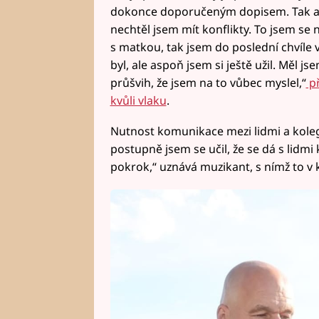
dokonce doporučeným dopisem. Tak asi 
nechtěl jsem mít konflikty. To jsem se
s matkou, tak jsem do poslední chvíle v
byl, ale aspoň jsem si ještě užil. Měl j
průšvih, že jsem na to vůbec myslel,“
př
kvůli vlaku
.
Nutnost komunikace mezi lidmi a koleg
postupně jsem se učil, že se dá s lidmi
pokrok,“ uznává muzikant, s nímž to v