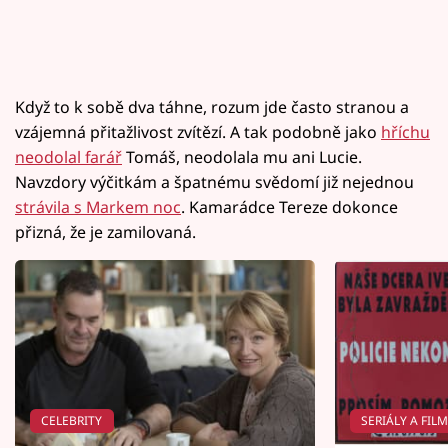
Když to k sobě dva táhne, rozum jde často stranou a
vzájemná přitažlivost zvítězí. A tak podobně jako
hříchu
neodolal farář
Tomáš, neodolala mu ani Lucie.
Navzdory výčitkám a špatnému svědomí již nejednou
strávila s Markem noc
. Kamarádce Tereze dokonce
přizná, že je zamilovaná.
CELEBRITY
SERIÁLY A FIL