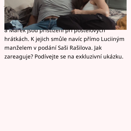
Horoskopy
Johana Matoušková a Martin Písařík zažijí to,
co je noční můrou každého, kdo podvádí
Sledujte prima+
oficiálního partnera nebo manžela. Jako Lucie
Filmový festival Karlovy Vary
a Marek jsou přistiženi při postelových
hrátkách. K jejich smůle navíc přímo Luciiným
Pořady
manželem v podání Saši Rašilova. Jak
zareaguje? Podívejte se na exkluzivní ukázku.
Mámy sobě
Přihlášení
Sledujte nás