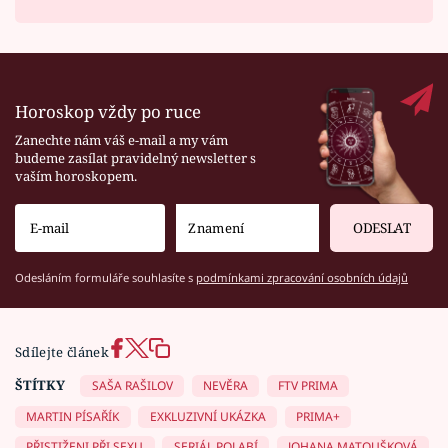
Horoskop vždy po ruce
Zanechte nám váš e-mail a my vám
budeme zasílat pravidelný newsletter s
vaším horoskopem.
ODESLAT
Odesláním formuláře souhlasíte s
podmínkami zpracování osobních údajů
Sdílejte článek
ŠTÍTKY
SAŠA RAŠILOV
NEVĚRA
FTV PRIMA
MARTIN PÍSAŘÍK
EXKLUZIVNÍ UKÁZKA
PRIMA+
PŘISTIŽENI PŘI SEXU
SERIÁL POLABÍ
JOHANA MATOUŠKOVÁ