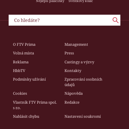
Nejlepší palačinky
Švestkový koláč
O FTV Prima
Management
Volná místa
Press
Reklama
Castingy a výzvy
HbbTV
Kontakty
Podmínky užívání
Zpracování osobních
údajů
Cookies
Nápověda
Vlastník FTV Prima spol.
Redakce
s r.o.
Nahlásit chybu
Nastavení soukromí