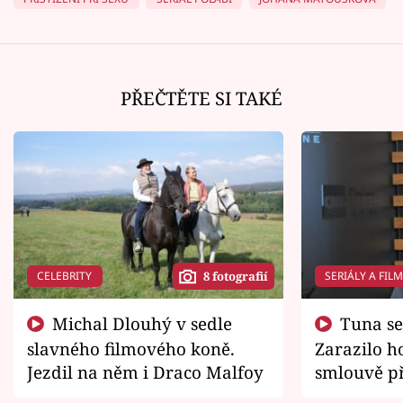
PŘEČTĚTE SI TAKÉ
CELEBRITY
SERIÁLY A FIL
8 fotografií
Michal Dlouhý v sedle
Tuna se chtěl vrátit domů.
slavného filmového koně.
Zarazilo ho
Jezdil na něm i Draco Malfoy
smlouvě př
zemřít