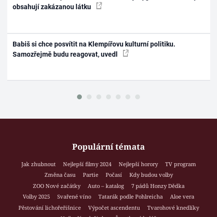
obsahují zakázanou látku
Babiš si chce posvítit na Klempířovu kulturní politiku.
Samozřejmě budu reagovat, uvedl
Populární témata
Jak zhubnout
Nejlepší filmy 2024
Nejlepší horory
TV program
Změna času
Partie
Počasí
Kdy budou volby
ZOO Nové začátky
Auto – katalog
7 pádů Honzy Dědka
Volby 2025
Svařené víno
Tatarák podle Pohlreicha
Aloe vera
Pěstování lichořeřišnice
Výpočet ascendentu
Tvarohové knedlíky