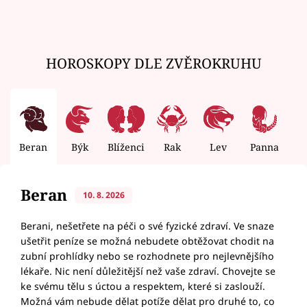
HOROSKOPY DLE ZVĚROKRUHU
Beran
Býk
Blíženci
Rak
Lev
Panna
V
Beran
10. 8. 2026
Berani, nešetřete na péči o své fyzické zdraví. Ve snaze
ušetřit peníze se možná nebudete obtěžovat chodit na
zubní prohlídky nebo se rozhodnete pro nejlevnějšího
lékaře. Nic není důležitější než vaše zdraví. Chovejte se
ke svému tělu s úctou a respektem, které si zaslouží.
Možná vám nebude dělat potíže dělat pro druhé to, co