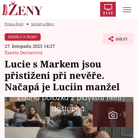
ŽIVĚ
Prima Ženy
■
Seriály a filmy
Trendy:
Polabí
Inspekce
Prostřeno!
AYTO?
SERIÁLY A FILMY
SDÍLET
Módní alarm
Zrádci
Proměny
27. listopadu 2025 14:27
Žaneta Dernerová
Lucie s Markem jsou
přistiženi při nevěře.
Témata
Načapá je Luciin manžel
Celebrity
Žádná položka z playlistu není
dostupná.
Vztahy
Seriály