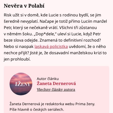
Nevěra v Polabí
Risk užít si v domě, kde Lucie s rodinou bydlí, se jim
šeredně nevyplatí. Načape je totiž přímo Luciin manžel
Petr, který se nečekaně vrátí. Všichni tři zůstanou
v němém šoku. „Dop*dele,“ uleví si Lucie, když Petr
beze slova odejde. Znamená to definitivní rozchod?
Nebo si naopak
laskavá policistka
uvědomí, že o něho
nechce přijít? Jisté je, že dosavadní manželskou krizi to
jen prohloubí.
Autor článku
Žaneta Dernerová
Všechny články autora
Žaneta Dernerová je redaktorka webu Prima ženy.
Píše hlavně o českých seriálech.