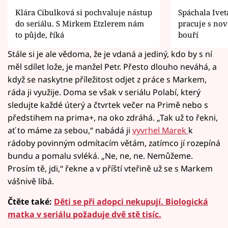
Klára Cibulková si pochvaluje nástup
Spáchala Ivet
do seriálu. S Mirkem Etzlerem nám
pracuje s nov
to půjde, říká
bouří
Stále si je ale vědoma, že je vdaná a jediný, kdo by s ní
měl sdílet lože, je manžel Petr. Přesto dlouho neváhá, a
když se naskytne příležitost odjet z práce s Markem,
ráda ji využije. Doma se však v seriálu Polabí, který
sledujte každé úterý a čtvrtek večer na Primě nebo s
předstihem na prima+, na oko zdráhá. „Tak už to řekni,
ať to máme za sebou,“ nabádá ji
vyvrhel Marek
k
rádoby povinným odmítacím větám, zatímco jí rozepíná
bundu a pomalu svléká. „Ne, ne, ne. Nemůžeme.
Prosím tě, jdi,“ řekne a v příští vteřině už se s Markem
vášnivě líbá.
Čtěte také:
Děti se při adopci nekupují. Biologická
matka v seriálu požaduje dvě stě tisíc.