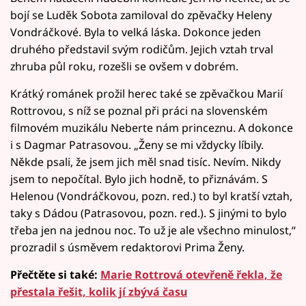
bojí se Luděk Sobota zamiloval do zpěvačky Heleny
Vondráčkové. Byla to velká láska. Dokonce jeden
druhého představil svým rodičům. Jejich vztah trval
zhruba půl roku, rozešli se ovšem v dobrém.
Krátký románek prožil herec také se zpěvačkou Marií
Rottrovou, s níž se poznal při práci na slovenském
filmovém muzikálu Neberte nám princeznu. A dokonce
i s Dagmar Patrasovou. „Ženy se mi vždycky líbily.
Někde psali, že jsem jich měl snad tisíc. Nevím. Nikdy
jsem to nepočítal. Bylo jich hodně, to přiznávám. S
Helenou (Vondráčkovou, pozn. red.) to byl kratší vztah,
taky s Dádou (Patrasovou, pozn. red.). S jinými to bylo
třeba jen na jednou noc. To už je ale všechno minulost,“
prozradil s úsměvem redaktorovi Prima Ženy.
Přečtěte si také:
Marie Rottrová otevřeně řekla, že
přestala řešit, kolik jí zbývá času