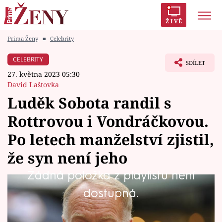
ŽIVĚ
Prima Ženy
■
Celebrity
Trendy:
Polabí
Inspekce
Prostřeno!
AYTO?
CELEBRITY
SDÍLET
Módní alarm
Zrádci
Proměny
27. května 2023 05:30
David Laštovka
Luděk Sobota randil s
Rottrovou i Vondráčkovou.
Témata
Po letech manželství zjistil,
Celebrity
že syn není jeho
Žádná položka z playlistu není
Vztahy
Herec Luděk Sobota, který slaví osmdesáté
dostupná.
Seriály
narozeniny, v mládí rozhodně nebyl žádné
neviňátko. Přízeň fanynek si dokázal náležitě