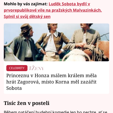
Mohlo by vás zajímat:
Luděk Sobota bydlí v
prvorepublikové vile na pražských Malvazinkách.
Splnil si svůj dětský sen
CELEBRITY
Princeznu v Honza málem králem měla
hrát Zagorová, místo Korna měl zazářit
Sobota
Tisíc žen v posteli
Během natáčení hudební komedie Jen ho nechte, ať se