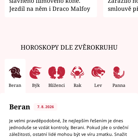
slavného filmového koně.
Zarazilo ho
Jezdil na něm i Draco Malfoy
smlouvě př
zemřít
HOROSKOPY DLE ZVĚROKRUHU
Beran
Býk
Blíženci
Rak
Lev
Panna
V
Beran
7. 8. 2026
Je velmi pravděpodobné, že nejlepším řešením je dnes
jednoduše se vzdát kontroly, Berani. Pokud jde o srdeční
záležitosti, ostatní lidé mohou být ve víru zmatku. Snažit