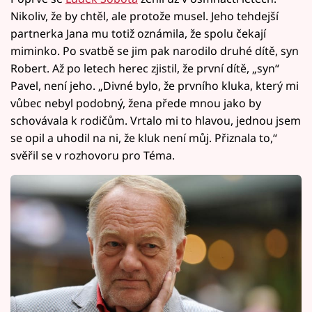
Nikoliv, že by chtěl, ale protože musel. Jeho tehdejší
partnerka Jana mu totiž oznámila, že spolu čekají
miminko. Po svatbě se jim pak narodilo druhé dítě, syn
Robert. Až po letech herec zjistil, že první dítě, „syn“
Pavel, není jeho. „Divné bylo, že prvního kluka, který mi
vůbec nebyl podobný, žena přede mnou jako by
schovávala k rodičům. Vrtalo mi to hlavou, jednou jsem
se opil a uhodil na ni, že kluk není můj. Přiznala to,“
svěřil se v rozhovoru pro Téma.