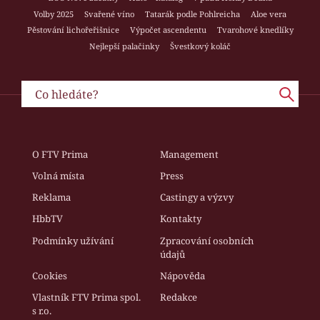
Volby 2025
Svařené víno
Tatarák podle Pohlreicha
Aloe vera
Pěstování lichořeřišnice
Výpočet ascendentu
Tvarohové knedlíky
Nejlepší palačinky
Švestkový koláč
O FTV Prima
Management
Volná místa
Press
Reklama
Castingy a výzvy
HbbTV
Kontakty
Podmínky užívání
Zpracování osobních
údajů
Cookies
Nápověda
Vlastník FTV Prima spol.
Redakce
s r.o.