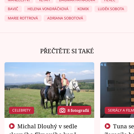
BAVIČ
HELENA VONDRÁČKOVÁ
KOMIK
LUDĚK SOBOTA
MARIE ROTTROVÁ
ADRIANA SOBOTOVÁ
PŘEČTĚTE SI TAKÉ
CELEBRITY
SERIÁLY A FIL
8 fotografií
Michal Dlouhý v sedle
Tuna se chtěl vrátit domů.