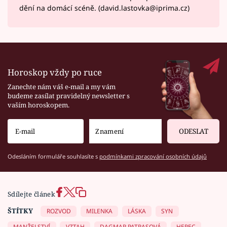
dění na domácí scéně. (david.lastovka@iprima.cz)
Horoskop vždy po ruce
Zanechte nám váš e-mail a my vám
budeme zasílat pravidelný newsletter s
vaším horoskopem.
ODESLAT
Odesláním formuláře souhlasíte s
podmínkami zpracování osobních údajů
Sdílejte článek
ŠTÍTKY
ROZVOD
MILENKA
LÁSKA
SYN
MANŽELSTVÍ
VZTAH
DAGMAR PATRASOVÁ
HEREC