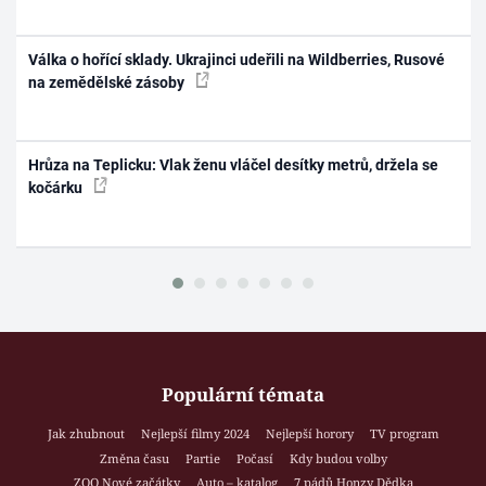
Válka o hořící sklady. Ukrajinci udeřili na Wildberries, Rusové
na zemědělské zásoby
Hrůza na Teplicku: Vlak ženu vláčel desítky metrů, držela se
kočárku
Populární témata
Jak zhubnout
Nejlepší filmy 2024
Nejlepší horory
TV program
Změna času
Partie
Počasí
Kdy budou volby
ZOO Nové začátky
Auto – katalog
7 pádů Honzy Dědka