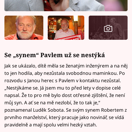
Se „synem“ Pavlem už se nestýká
Jak se ukázalo, dítě měla se ženatým inženýrem a na něj
to jen hodila, aby nezůstala svobodnou maminkou. Po
rozvodu s Janou herec s Pavlem v kontaktu nezůstal.
„Nestýkáme se. Já jsem mu to před lety v dopise celé
napsal. Že to pro mě bylo dost otřesné zjištění, že není
můj syn. A ať se na mě nezlobí, že to tak je,“
poznamenal Luděk Sobota. Se svým synem Robertem z
prvního manželství, který pracuje jako novinář, se vídá
pravidelně a mají spolu velmi hezký vztah.