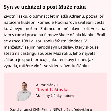
Syn se ucházel o post Muže roku
Životní lásku, o osmnáct let mladší Adrianu, poznal při
natáčení hudební komedie Hodinářova svatební cesta
korálovým mořem. Zatímco on měl hlavní roli, Adriana
tam v rámci praxe na filmové škole dělala klapku. Brali
se v roce 1981 a jsou spolu šťastní dodnes. V
manželství se jim narodil syn Ladislav, který zkoušel
štěstí na castingu soutěže Muž roku. Jeho největší
zálibou je sport, pracuje jako tenisový trenér. Jak
vypadá, můžete vidět ve videu v úvodu článku.
Autor článku
David Laštovka
Všechny články autora
David v rámci CNN Prima NEWS píše především o