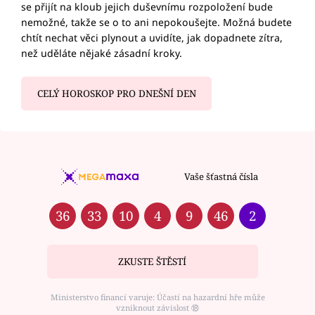
se přijít na kloub jejich duševnímu rozpoložení bude
nemožné, takže se o to ani nepokoušejte. Možná budete
chtít nechat věci plynout a uvidíte, jak dopadnete zítra,
než uděláte nějaké zásadní kroky.
CELÝ HOROSKOP PRO DNEŠNÍ DEN
Vaše šťastná čísla
36
33
10
4
9
46
2
ZKUSTE ŠTĚSTÍ
Ministerstvo financí varuje: Účastí na hazardní hře může
vzniknout závislost ⑱