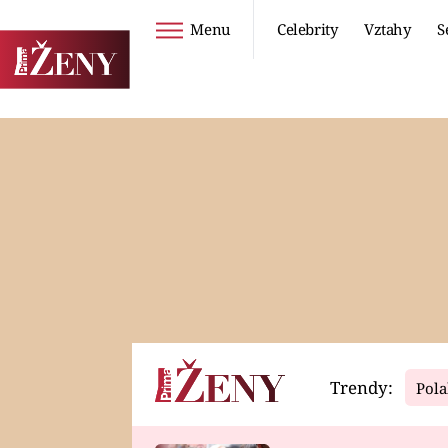
Menu
Celebrity
Vztahy
S
Seriály
Životní styl
ZOO
DIETY A HUBNUTÍ
PROSTŘENO!
CESTOVÁNÍ A
DOVOLENÁ
DUCH
ZDRAVÍ
Trendy:
Pola
Horoskopy
Video
ASTROČLÁNKY
SERIÁLY