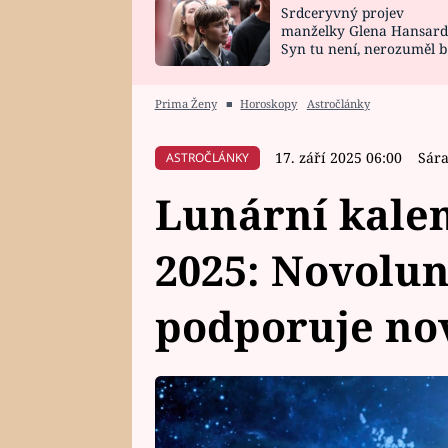
Srdceryvný projev
SNÁŘ
CELEBRITY
manželky Glena Hansard
Syn tu není, nerozuměl b
HOROSKOP NA
VAŘENÍ
tomu, vysvětlila
ROK 2023
Prima Ženy
■
Horoskopy
Astročlánky
17. září 2025 06:00
Sára
ASTROČLÁNKY
Lunární kalen
2025: Novolun
podporuje no