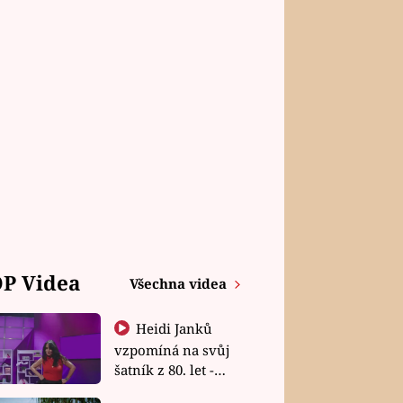
P Videa
Všechna videa
Heidi Janků
vzpomíná na svůj
šatník z 80. let -
Shopaholičky