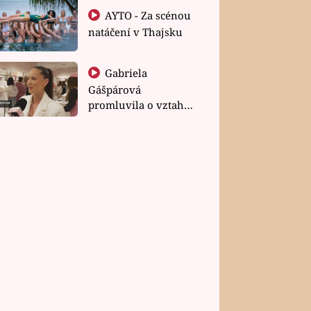
AYTO - Za scénou
natáčení v Thajsku
Gabriela
Gášpárová
promluvila o vztahu
a zakládání rodiny