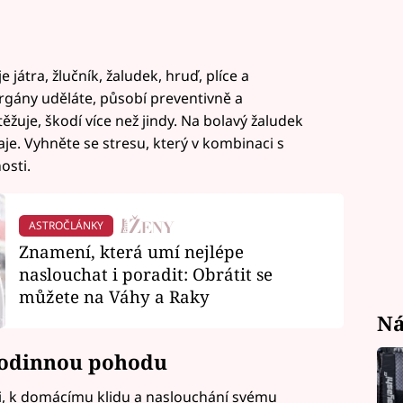
játra, žlučník, žaludek, hruď, plíce a
orgány uděláte, působí preventivně a
uje, škodí více než jindy. Na bolavý žaludek
je. Vyhněte se stresu, který v kombinaci s
osti.
ASTROČLÁNKY
Znamení, která umí nejlépe
naslouchat i poradit: Obrátit se
můžete na Váhy a Raky
Ná
rodinnou pohodu
uši, k domácímu klidu a naslouchání svému