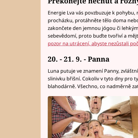
Překonejte nechuť a rozhý
Energie Lva vás povzbuzuje k pohybu, r
procházku, protáhněte tělo doma nebo 
zakončete den jemnou jógou či lehkým
sebevědomí, proto buďte tvořiví a měj
pozor na utrácení, abyste nezůstali počí
20. - 21. 9. - Panna
Luna putuje ve znamení Panny, zvláštní 
slinivku břišní. Cokoliv v tyto dny pro
blahodárně. Všechno, co nadměrně zatěž