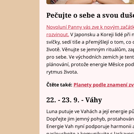
Pečujte o sebe a svou du
Novoluní Panny vás zve k novým začátků
rozvinout.
V Japonsku a Koreji lidé při
svíčky, sedí tiše a přemýšlejí o tom, co
životě. Věnujte se jemným rituálům, zapis
pro sebe. Ve východních zemích je ten
plánování, protože energie Měsíce podp
rytmus života.
Čtěte také:
Planety podle znamení zvě
22. - 23. 9. - Váhy
Luna putuje ve Vahách a její energie p
Dopřejte jim jemný pohyb, protahování a
Energie Vah nyní podporuje harmonii a
naslouchejte a komunikujte s laskavost