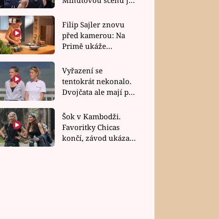
bez dubla
Filip Sajler znovu
před kamerou: Na
Primě ukáže
poctivou kuchyni i
rychlé recepty
Vyřazení se
tentokrát nekonalo.
Dvojčata ale mají po
uzavření třetí etapy
závodu nůž na krku
Šok v Kambodži.
Favoritky Chicas
končí, závod ukázal
svou nejtvrdší tvář