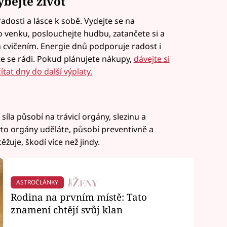
bejte život
adosti a lásce k sobě. Vydejte se na
venku, poslouchejte hudbu, zatančete si a
 cvičením. Energie dnů podporuje radost i
te se rádi. Pokud plánujete nákupy,
dávejte si
tat dny do další výplaty.
síla působí na trávicí orgány, slezinu a
 tyto orgány uděláte, působí preventivně a
uje, škodí více než jindy.
ASTROČLÁNKY
Rodina na prvním místě: Tato
znamení chtějí svůj klan