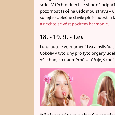
srdci. V těchto dnech je vhodné odpočí
pozornost také na vědomou stravu – uva
sdílejte společné chvíle plné radosti a k
a nechte se vést pocitem harmonie.
18. - 19. 9. - Lev
Luna putuje ve znamení Lva a ovlivňuje 
Cokoliv v tyto dny pro tyto orgány udě
Všechno, co nadměrně zatěžuje, škodí v