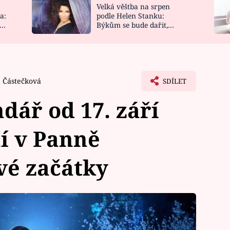
Velká věštba na srpen
NOVINKY
ZAHRADA
a:
podle Helen Stanku:
y
Býkům se bude dařit,
VIDEORECEPTY
DESIGN
Vodnáře čeká jízda
 Částečková
SDÍLET
dář od 17. září
í v Panně
vé začátky