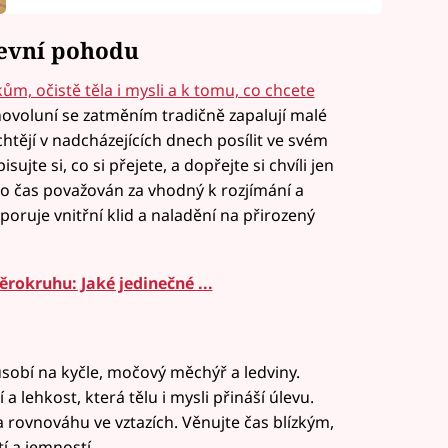
ševní pohodu
m, očistě těla i mysli a k tomu, co chcete
 novoluní se zatměním tradičně zapalují malé
 chtějí v nadcházejících dnech posílit ve svém
ujte si, co si přejete, a dopřejte si chvíli jen
to čas považován za vhodný k rozjímání a
oruje vnitřní klid a naladění na přirozený
rokruhu: Jaké jedinečné ...
ůsobí na kyčle, močový měchýř a ledviny.
 lehkost, která tělu i mysli přináší úlevu.
 rovnováhu ve vztazích. Věnujte čas blízkým,
í a jemností.