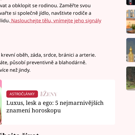
vat a obklopit se rodinou. Zaměřte svou
řte si společně jídlo, navštivte rodiče a
lidu.
Naslouchejte tělu, vnímejte jeho signály
krevní oběh, záda, srdce, bránici a arterie.
láte, působí preventivně a blahodárně.
íce než jindy.
ASTROČLÁNKY
Luxus, lesk a ego: 5 nejmarnivějších
znamení horoskopu