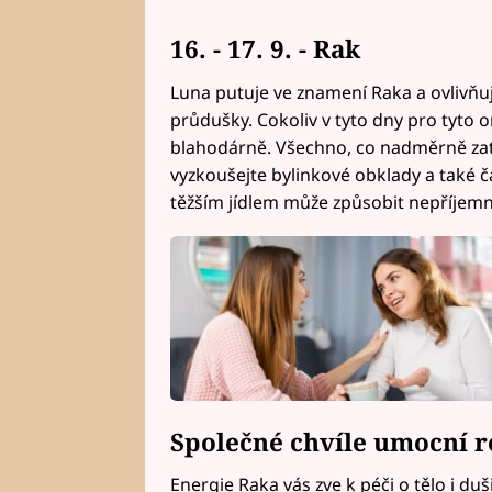
16. - 17. 9. - Rak
Luna putuje ve znamení Raka a ovlivňuje 
průdušky. Cokoliv v tyto dny pro tyto 
blahodárně. Všechno, co nadměrně zatěž
vyzkoušejte bylinkové obklady a také ča
těžším jídlem může způsobit nepříjemn
Společné chvíle umocní 
Energie Raka vás zve k péči o tělo i d