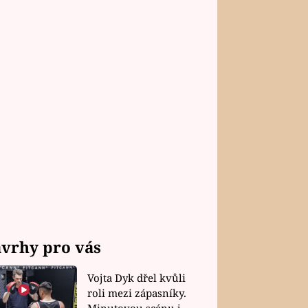
vrhy pro vás
Vojta Dyk dřel kvůli
roli mezi zápasníky.
Minutovou scénu jel