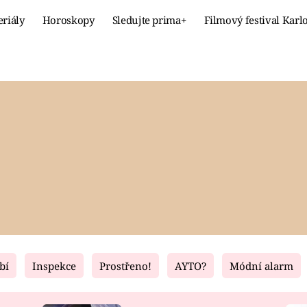
eriály
Horoskopy
Sledujte prima+
Filmový festival Karl
Celebrity
Recept
MÓDA A KRÁSA
HLAVNÍ JÍ
VZTAHY A SEX
SLADKÉ
PRIMA MAMINKA
ZDRAVÉ
bí
Inspekce
Prostřeno!
AYTO?
Módní alarm
Fresh
Living
RECEPTY
BYDLENÍ