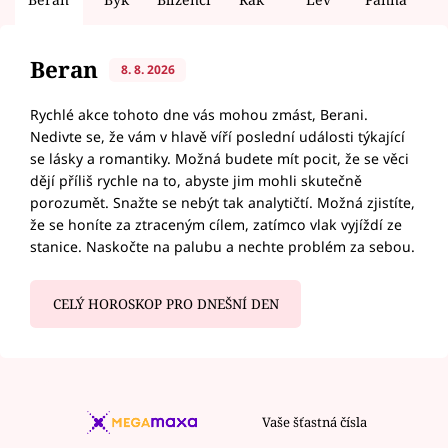
Beran
8. 8. 2026
Rychlé akce tohoto dne vás mohou zmást, Berani.
Nedivte se, že vám v hlavě víří poslední události týkající
se lásky a romantiky. Možná budete mít pocit, že se věci
dějí příliš rychle na to, abyste jim mohli skutečně
porozumět. Snažte se nebýt tak analytičtí. Možná zjistíte,
že se honíte za ztraceným cílem, zatímco vlak vyjíždí ze
stanice. Naskočte na palubu a nechte problém za sebou.
CELÝ HOROSKOP PRO DNEŠNÍ DEN
Vaše šťastná čísla