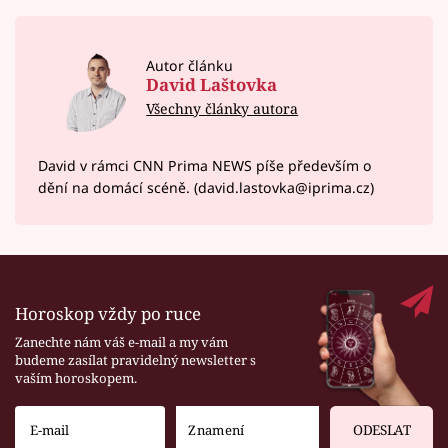
Autor článku
David Laštovka
Všechny články autora
David v rámci CNN Prima NEWS píše především o
dění na domácí scéně. (david.lastovka@iprima.cz)
Horoskop vždy po ruce
Zanechte nám váš e-mail a my vám
budeme zasílat pravidelný newsletter s
vaším horoskopem.
ODESLAT