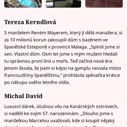
Tereza Kerndlová
S manželem Reném Mayerem, který jí dělá manažera, si
za 10 milionů korun zakoupili dům s bazénem ve
španělské Esteponě v provincii Malaga. „Splnili jsme si
sen. Vlastní dům. Osm let jsme s mým mužem hledali
tu správnou první linii u moře. Teď začíná nová éra.
Jenom škoda, že jsem si kdysi na gymplu nevzala místo
francouzštiny španělštinu,“ prohlásila zpěvačka krátce
po nákupu svého letního sídla.
Michal David
Luxusní dárek, útulnou vilu na Kanárských ostrovech,
si nadělil ke svým 57. narozeninám. „Dlouho jsme s
manželkou Marcelou uvažovali, kde si koupit nějaký