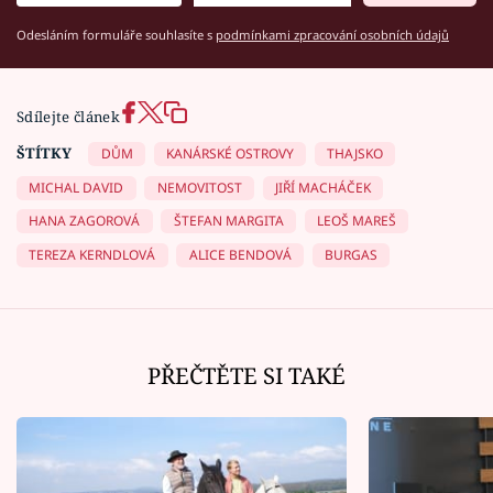
Odesláním formuláře souhlasíte s
podmínkami zpracování osobních údajů
Sdílejte článek
ŠTÍTKY
DŮM
KANÁRSKÉ OSTROVY
THAJSKO
MICHAL DAVID
NEMOVITOST
JIŘÍ MACHÁČEK
HANA ZAGOROVÁ
ŠTEFAN MARGITA
LEOŠ MAREŠ
TEREZA KERNDLOVÁ
ALICE BENDOVÁ
BURGAS
PŘEČTĚTE SI TAKÉ