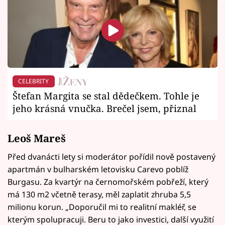
CELEBRITY
Štefan Margita se stal dědečkem. Tohle je
jeho krásná vnučka. Brečel jsem, přiznal
Leoš Mareš
Před dvanácti lety si moderátor pořídil nově postavený
apartmán v bulharském letovisku Carevo poblíž
Burgasu. Za kvartýr na černomořském pobřeží, který
má 130 m2 včetně terasy, měl zaplatit zhruba 5,5
milionu korun. „Doporučil mi to realitní makléř, se
kterým spolupracuji. Beru to jako investici, další využití