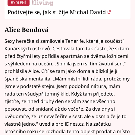
BYDLENÍ
Podívejte se, jak si žije Michal David
Alice Bendová
Sexy herečka si zamilovala Tenerife, které je součástí
Kanárských ostrovů. Cestovala tam tak často, že si tam
před čtyřmi lety pořídila apartmán se dvěma ložnicemi
s výhledem na oceán. „Splnila jsem si tím životní sen,“
prohlásila Alice. Cítí se tam jako doma a blízká je jí i
španělská mentalita. „Mám místní lidi ráda, protože my
jsme v podstatě stejní. Jsem podobná nátura, mám
ráda ten všudypřítomný klid. Když tam přijedete,
zjistíte, že hned druhý den se vám začne všechno
posouvat. od snídaně až do večeře. Za dva dny si
uvědomíte, že už nevečeříte v šest, ale v osm a že je to
vlastně jedno,“ uvedla pro iDnes.cz. Na začátku
letošního roku se rozhodla tento objekt prodat a místo