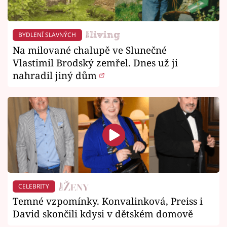
BYDLENÍ SLAVNÝCH
Na milované chalupě ve Slunečné
Vlastimil Brodský zemřel. Dnes už ji
nahradil jiný dům
CELEBRITY
Temné vzpomínky. Konvalinková, Preiss i
David skončili kdysi v dětském domově