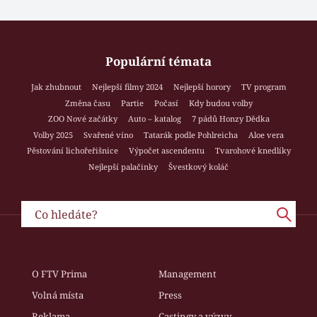
Populární témata
Jak zhubnout
Nejlepší filmy 2024
Nejlepší horory
TV program
Změna času
Partie
Počasí
Kdy budou volby
ZOO Nové začátky
Auto – katalog
7 pádů Honzy Dědka
Volby 2025
Svařené víno
Tatarák podle Pohlreicha
Aloe vera
Pěstování lichořeřišnice
Výpočet ascendentu
Tvarohové knedlíky
Nejlepší palačinky
Švestkový koláč
O FTV Prima
Management
Volná místa
Press
Reklama
Castingy a výzvy