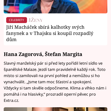
CELEBRITY
Jiří Macháček sbírá kalhotky svých
fanynek a v Thajsku si koupil rozpadlý
dům
Hana Zagorová, Štefan Margita
Slavný manželský pár si před lety pořídil letní sídlo ve
španělské Malaze. Jezdí tam pravidelně každý rok. Toto
místo si zamilovali na první pohled a nemůžou si ho
vynachválit. „Jsme tam moc šťastní a spokojení.
Vždycky si tam skvěle odpočineme. Klima a vlhko nám i
pomáhá i na hlasivky,“ prozradil operní pěvec pro
Extra.cz.