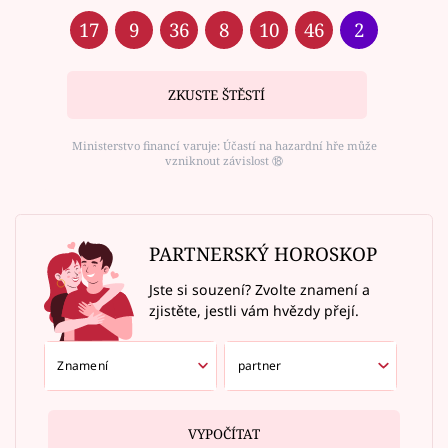
17
9
36
8
10
46
2
ZKUSTE ŠTĚSTÍ
Ministerstvo financí varuje: Účastí na hazardní hře může
vzniknout závislost ⑱
PARTNERSKÝ HOROSKOP
Jste si souzení? Zvolte znamení a
zjistěte, jestli vám hvězdy přejí.
VYPOČÍTAT