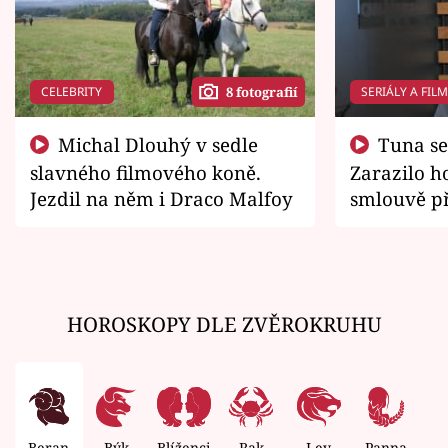
CELEBRITY
SERIÁLY A FIL
8 fotografií
Michal Dlouhý v sedle
Tuna se chtěl vrátit domů.
slavného filmového koně.
Zarazilo ho
Jezdil na něm i Draco Malfoy
smlouvě př
zemřít
HOROSKOPY DLE ZVĚROKRUHU
Beran
Býk
Blíženci
Rak
Lev
Panna
V