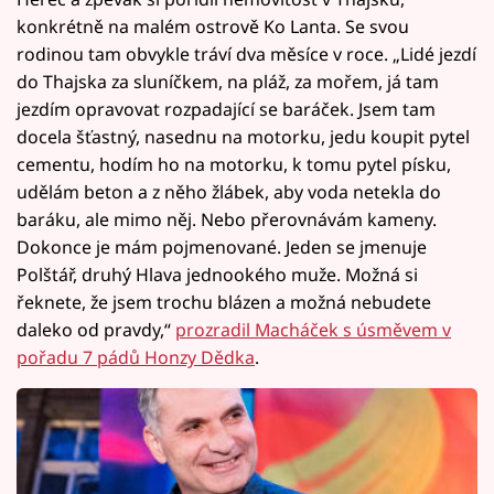
konkrétně na malém ostrově Ko Lanta. Se svou
rodinou tam obvykle tráví dva měsíce v roce. „Lidé jezdí
do Thajska za sluníčkem, na pláž, za mořem, já tam
jezdím opravovat rozpadající se baráček. Jsem tam
docela šťastný, nasednu na motorku, jedu koupit pytel
cementu, hodím ho na motorku, k tomu pytel písku,
udělám beton a z něho žlábek, aby voda netekla do
baráku, ale mimo něj. Nebo přerovnávám kameny.
Dokonce je mám pojmenované. Jeden se jmenuje
Polštář, druhý Hlava jednookého muže. Možná si
řeknete, že jsem trochu blázen a možná nebudete
daleko od pravdy,“
prozradil Macháček s úsměvem v
pořadu 7 pádů Honzy Dědka
.