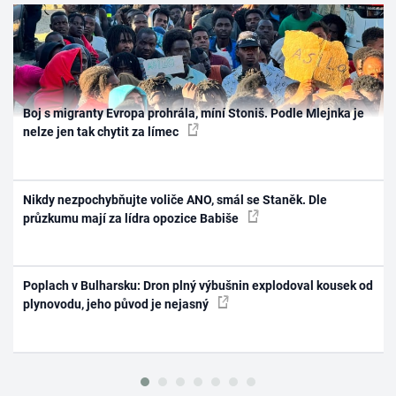
Boj s migranty Evropa prohrála, míní Stoniš. Podle Mlejnka je
nelze jen tak chytit za límec
Nikdy nezpochybňujte voliče ANO, smál se Staněk. Dle
průzkumu mají za lídra opozice Babiše
Poplach v Bulharsku: Dron plný výbušnin explodoval kousek od
plynovodu, jeho původ je nejasný