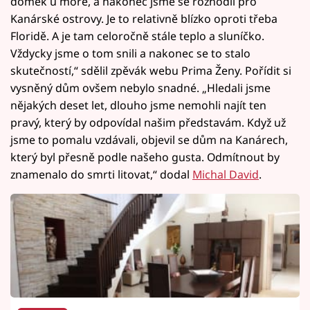
domek u moře, a nakonec jsme se rozhodli pro
Kanárské ostrovy. Je to relativně blízko oproti třeba
Floridě. A je tam celoročně stále teplo a sluníčko.
Vždycky jsme o tom snili a nakonec se to stalo
skutečností,“ sdělil zpěvák webu Prima Ženy. Pořídit si
vysněný dům ovšem nebylo snadné. „Hledali jsme
nějakých deset let, dlouho jsme nemohli najít ten
pravý, který by odpovídal našim představám. Když už
jsme to pomalu vzdávali, objevil se dům na Kanárech,
který byl přesně podle našeho gusta. Odmítnout by
znamenalo do smrti litovat,“ dodal
Michal David
.