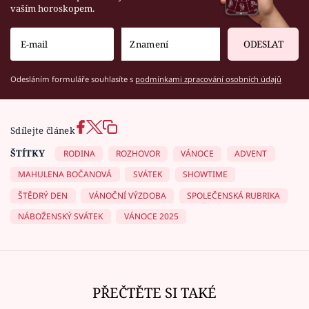
vaším horoskopem.
ODESLAT
Odesláním formuláře souhlasíte s
podmínkami zpracování osobních údajů
Sdílejte článek
ŠTÍTKY
RODINA
ROZHOVOR
VÁNOCE
ADVENT
MAHULENA BOČANOVÁ
SVÁTEK
SHOWTIME
ŠTĚDRÝ DEN
VÁNOČNÍ VÝZDOBA
SPOLEČENSKÁ RUBRIKA
NÁBOŽENSKÝ SVÁTEK
VÁNOCE 2025
PŘEČTĚTE SI TAKÉ