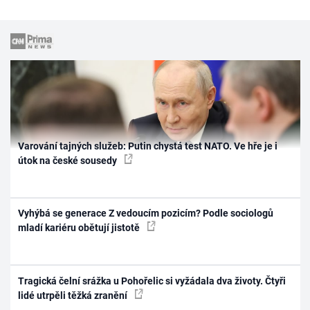
Varování tajných služeb: Putin chystá test NATO. Ve hře je i
útok na české sousedy
Vyhýbá se generace Z vedoucím pozicím? Podle sociologů
mladí kariéru obětují jistotě
Tragická čelní srážka u Pohořelic si vyžádala dva životy. Čtyři
lidé utrpěli těžká zranění