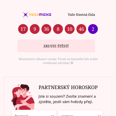
Vaše šťastná čísla
17
9
36
8
10
46
2
ZKUSTE ŠTĚSTÍ
Ministerstvo financí varuje: Účastí na hazardní hře může
vzniknout závislost ⑱
PARTNERSKÝ HOROSKOP
Jste si souzení? Zvolte znamení a
zjistěte, jestli vám hvězdy přejí.