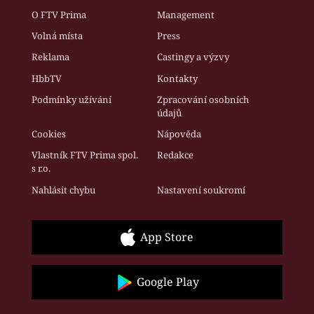
O FTV Prima
Management
Volná místa
Press
Reklama
Castingy a výzvy
HbbTV
Kontakty
Podmínky užívání
Zpracování osobních
údajů
Cookies
Nápověda
Vlastník FTV Prima spol.
Redakce
s r.o.
Nahlásit chybu
Nastavení soukromí
App Store
Google Play