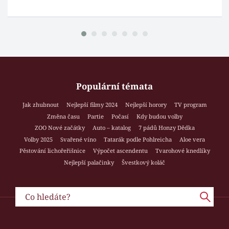
Populární témata
Jak zhubnout
Nejlepší filmy 2024
Nejlepší horory
TV program
Změna času
Partie
Počasí
Kdy budou volby
ZOO Nové začátky
Auto – katalog
7 pádů Honzy Dědka
Volby 2025
Svařené víno
Tatarák podle Pohlreicha
Aloe vera
Pěstování lichořeřišnice
Výpočet ascendentu
Tvarohové knedlíky
Nejlepší palačinky
Švestkový koláč