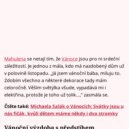
Mahulena
se netají tím, že
Vánoce
jsou pro ni srdeční
záležitostí. Je jednou z mála, kdo má nazdobený dům už
v polovině listopadu. „Já jsem vánoční bába, miluju to.
Zdobím všechno a některé dekorace tady mám
celoročně. Věším světýlka všude, vypadává mi i
elektřina, protože je toho už tolik…,“ zasmála se.
Čtěte také:
Michaela Salák o Vánocích: Svátky jsou u
nás fičák, kvůli dětem máme někdy i dva stromky
Vánoční výzdoba s předstihem