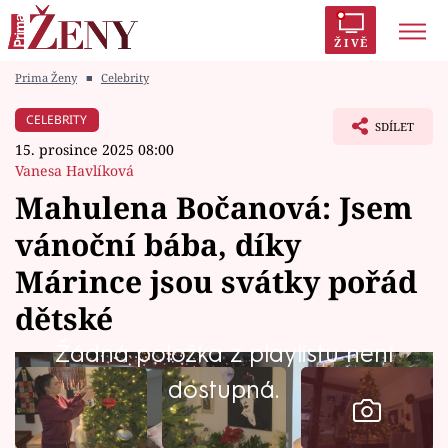
ŽIVĚ
Prima Ženy
■
Celebrity
Trendy:
Polabí
Inspekce
Prostřeno!
AYTO?
CELEBRITY
SDÍLET
Módní alarm
Zrádci
Proměny
15. prosince 2025 08:00
Vanesa Havlíková
Mahulena Bočanová: Jsem
vánoční bába, díky
Témata
Márince jsou svátky pořád
Celebrity
dětské
Žádná položka z playlistu není
Vztahy
dostupná.
Seriály