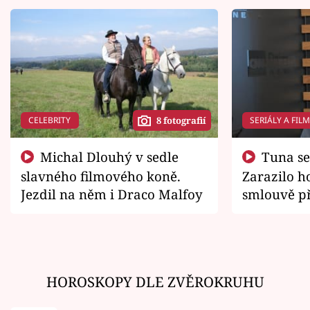
CELEBRITY
SERIÁLY A FIL
8 fotografií
Michal Dlouhý v sedle
Tuna se chtěl vrátit domů.
slavného filmového koně.
Zarazilo ho
Jezdil na něm i Draco Malfoy
smlouvě př
zemřít
HOROSKOPY DLE ZVĚROKRUHU