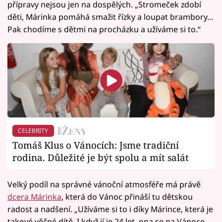
přípravy nejsou jen na dospělých. „Stromeček zdobí
děti, Márinka pomáhá smažit řízky a loupat brambory…
Pak chodíme s dětmi na procházku a užíváme si to.“
CELEBRITY
Tomáš Klus o Vánocích: Jsme tradiční
rodina. Důležité je být spolu a mít salát
Velký podíl na správné vánoční atmosféře má právě
dcera Márinka
, která do Vánoc přináší tu dětskou
radost a nadšení. „Užíváme si to i díky Márince, která je
takové věčné dítě. I když jí je 24 let, ona se na Vánoce