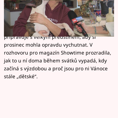
Horoskopy
Herečka Mahulena Bočanová (58) patří k
Sledujte prima+
lidem, kteří si advent užívají v naprostém
Filmový festival Karlovy Vary
klidu. Není to ale náhoda, protože Vánoce si
připravuje s velkým předstihem, aby si
Pořady
prosinec mohla opravdu vychutnat. V
rozhovoru pro magazín Showtime prozradila,
Mámy sobě
jak to u ní doma během svátků vypadá, kdy
začíná s výzdobou a proč jsou pro ni Vánoce
Přihlášení
stále „dětské“.
Sledujte nás