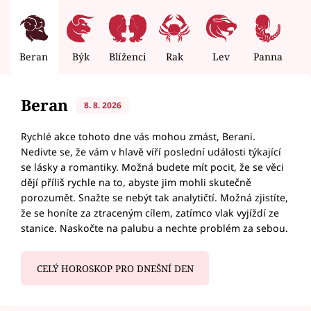
Beran
Býk
Blíženci
Rak
Lev
Panna
V
Beran
8. 8. 2026
Rychlé akce tohoto dne vás mohou zmást, Berani.
Nedivte se, že vám v hlavě víří poslední události týkající
se lásky a romantiky. Možná budete mít pocit, že se věci
dějí příliš rychle na to, abyste jim mohli skutečně
porozumět. Snažte se nebýt tak analytičtí. Možná zjistíte,
že se honíte za ztraceným cílem, zatímco vlak vyjíždí ze
stanice. Naskočte na palubu a nechte problém za sebou.
CELÝ HOROSKOP PRO DNEŠNÍ DEN