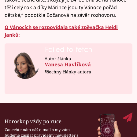
těší celý rok a díky Márince jsou ty Vánoce pořád
dětské,“ podotkla Bočanová na závěr rozhovoru.
O Vánocích se rozpovídala také zpěvačka Heidi
Janků:
Failed to fetch
Autor článku
Vanesa Havlíková
Všechny články autora
Horoskop vždy po ruce
Zanechte nám váš e-mail a my vám
budeme zasílat pravidelný newsletter s