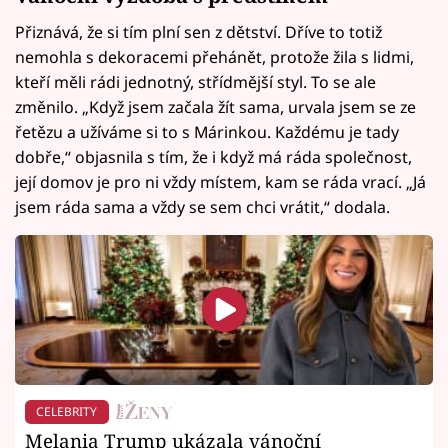
Přiznává, že si tím plní sen z dětství. Dříve to totiž
nemohla s dekoracemi přehánět, protože žila s lidmi,
kteří měli rádi jednotný, střídmější styl. To se ale
změnilo. „Když jsem začala žít sama, urvala jsem se ze
řetězu a užíváme si to s Márinkou. Každému je tady
dobře,“ objasnila s tím, že i když má ráda společnost,
její domov je pro ni vždy místem, kam se ráda vrací. „Já
jsem ráda sama a vždy se sem chci vrátit,“ dodala.
CELEBRITY
Melania Trump ukázala vánoční