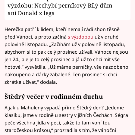
výzdobu: Nechybí perníkový Bílý dům
ani Donald z lega
Herečka patří k lidem, kteří nemají rádi shon těsně
před Vánoci, a proto začíná
s výzdobou
už v druhé
polovině listopadu. „Začínám už v polovině listopadu,
abychom si to pak celý prosinec užívali. Vánoce nejsou
jen 24., ale je to celý prosinec a já už to chci mít vše
hotové,“ vysvětlila. „Už máme perníčky, vše nazdobeno,
nakoupeno a dárky zabalené. Ten prosinec si chci
zkrátka užívat,“ dodala.
Štědrý večer v rodinném duchu
A jak u Mahuleny vypadá přímo Štědrý den? „Jedeme
klasiku, jsme v rodině u sestry v jižních Čechách. Ségra
peče všechna jídla v peci, takže to tam voní tou
staročeskou krásou,“ prozradila s tím, že vánoční