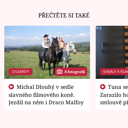
PŘEČTĚTE SI TAKÉ
CELEBRITY
SERIÁLY A FIL
8 fotografií
Michal Dlouhý v sedle
Tuna se chtěl vrátit domů.
slavného filmového koně.
Zarazilo ho
Jezdil na něm i Draco Malfoy
smlouvě př
zemřít