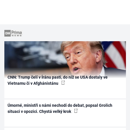
CNN: Trump čelí v Íránu pasti, do níž se USA dostaly ve
Vietnamu či v Afghánistánu
Úmorné, ministři s námi nechodí do debat, popsal Grolich
situaci v opozici. Chystá velký krok