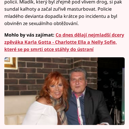
policii. Mladík, který byl zřejmě pod vlivem drog, si pak
sundal kalhoty a začal zuřivě masturbovat. Policie
mladého devianta dopadla krátce po incidentu a byl
obviněn ze sexuálního obtěžování.
Mohlo by vás zajímat:
Co dnes dělají nejmladší dcery
zpěváka Karla Gotta - Charlotte Ella a Nelly Sofie,
které se po smrti otce stáhly do ústraní