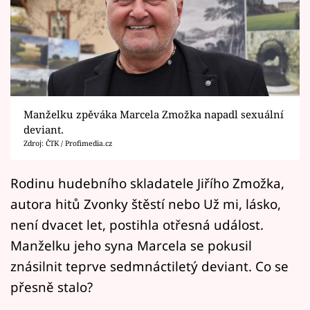
Horoskopy
Sledujte prima+
Filmový festival Karlovy Vary
Pořady
Manželku zpěváka Marcela Zmožka napadl sexuální
deviant.
Mámy sobě
Zdroj: ČTK / Profimedia.cz
Přihlášení
Rodinu hudebního skladatele Jiřího Zmožka,
autora hitů Zvonky štěstí nebo Už mi, lásko,
není dvacet let, postihla otřesná událost.
Sledujte nás
Manželku jeho syna Marcela se pokusil
znásilnit teprve sedmnáctiletý deviant. Co se
přesně stalo?