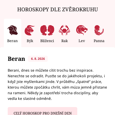
HOROSKOPY DLE ZVĚROKRUHU
Beran
Býk
Blíženci
Rak
Lev
Panna
V
Beran
6. 8. 2026
Berani, dnes se můžete cítit trochu bez inspirace.
Nenechte se odradit. Pusťte se do jakéhokoli projektu, i
když jste myšlenkami jinde. V průběhu „špatné“ práce,
kterou můžete zpočátku chrlit, vám múza jemně přistane
na rameni. Někdy je zapotřebí trocha disciplíny, aby
vedla ke slastné odměně.
CELÝ HOROSKOP PRO DNEŠNÍ DEN