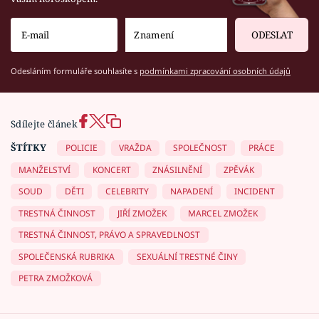
ODESLAT
Odesláním formuláře souhlasíte s
podmínkami zpracování osobních údajů
Sdílejte článek
ŠTÍTKY
POLICIE
VRAŽDA
SPOLEČNOST
PRÁCE
MANŽELSTVÍ
KONCERT
ZNÁSILNĚNÍ
ZPĚVÁK
SOUD
DĚTI
CELEBRITY
NAPADENÍ
INCIDENT
TRESTNÁ ČINNOST
JIŘÍ ZMOŽEK
MARCEL ZMOŽEK
TRESTNÁ ČINNOST, PRÁVO A SPRAVEDLNOST
SPOLEČENSKÁ RUBRIKA
SEXUÁLNÍ TRESTNÉ ČINY
PETRA ZMOŽKOVÁ