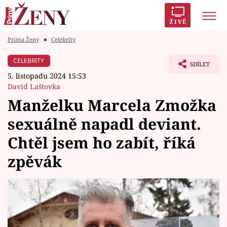
ŽIVĚ
Prima Ženy
■
Celebrity
Trendy:
Polabí
Inspekce
Prostřeno!
AYTO?
CELEBRITY
SDÍLET
Módní alarm
Zrádci
Proměny
5. listopadu 2024 15:53
David Laštovka
Manželku Marcela Zmožka
sexuálně napadl deviant.
Témata
Chtěl jsem ho zabít, říká
Celebrity
zpěvák
Vztahy
Seriály