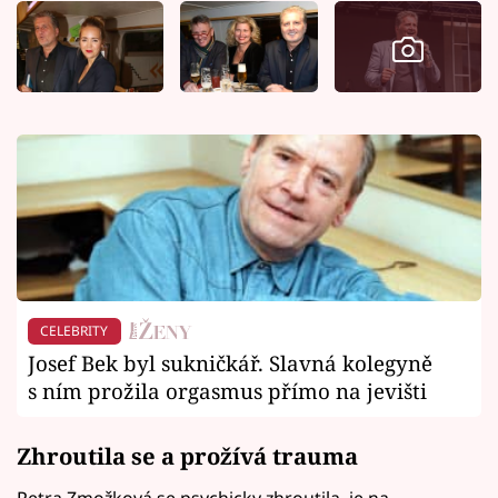
CELEBRITY
Josef Bek byl sukničkář. Slavná kolegyně
s ním prožila orgasmus přímo na jevišti
Zhroutila se a prožívá trauma
Petra Zmožková se psychicky zhroutila, je na