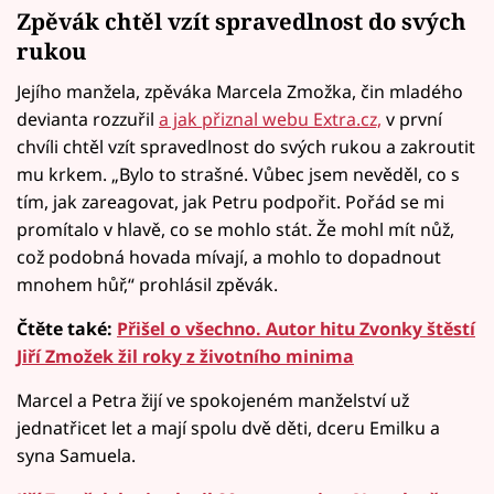
Zpěvák chtěl vzít spravedlnost do svých
rukou
Jejího manžela, zpěváka Marcela Zmožka, čin mladého
devianta rozzuřil
a jak přiznal webu Extra.cz,
v první
chvíli chtěl vzít spravedlnost do svých rukou a zakroutit
mu krkem. „Bylo to strašné. Vůbec jsem nevěděl, co s
tím, jak zareagovat, jak Petru podpořit. Pořád se mi
promítalo v hlavě, co se mohlo stát. Že mohl mít nůž,
což podobná hovada mívají, a mohlo to dopadnout
mnohem hůř,“ prohlásil zpěvák.
Čtěte také:
Přišel o všechno. Autor hitu Zvonky štěstí
Jiří Zmožek žil roky z životního minima
Marcel a Petra žijí ve spokojeném manželství už
jednatřicet let a mají spolu dvě děti, dceru Emilku a
syna Samuela.