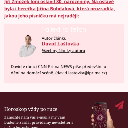
Jiří Zmožek loni oslavil 80. narozeniny. Na oslavě
byla i herečka Jiřina Bohdalová, která prozradila,
jakou jeho písničku má nejraději:
Failed to fetch
Autor článku
David Laštovka
Všechny články autora
David v rámci CNN Prima NEWS píše především o
dění na domácí scéně. (david.lastovka@iprima.cz)
Horoskop vždy po ruce
Zanechte nám váš e-mail a my vám
budeme zasílat pravidelný newsletter s
vaším horoskopem.