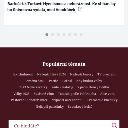
Bartošek k Turkovi: Hyenismus a nehoráznost. Ke stíhání by
ho Sněmovna vydala, míní Vondráček
Populární témata
Jak zhubnout
Nejlepší filmy 2024
Nejlepší horory
TV program
Změna času
Partie
Počasí
Kdy budou volby
ZOO Nové začátky
Auto – katalog
7 pádů Honzy Dědka
Volby 2025
Svařené víno
Tatarák podle Pohlreicha
Aloe vera
Pěstování lichořeřišnice
Výpočet ascendentu
Tvarohové knedlíky
Nejlepší palačinky
Švestkový koláč