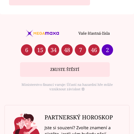
Vaše šťastná čísla
6
15
34
48
7
46
2
ZKUSTE ŠTĚSTÍ
Ministerstvo financí varuje: Účastí na hazardní hře může
vzniknout závislost ⑱
PARTNERSKÝ HOROSKOP
Jste si souzení? Zvolte znamení a
zjistěte, jestli vám hvězdy přejí.