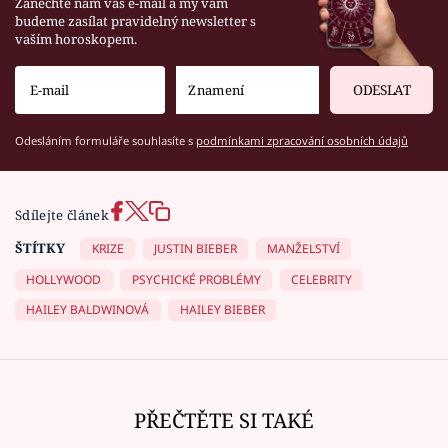
Zanechte nám váš e-mail a my vám
budeme zasílat pravidelný newsletter s
vaším horoskopem.
ODESLAT
Odesláním formuláře souhlasíte s
podmínkami zpracování osobních údajů
Sdílejte článek
ŠTÍTKY
KRIZE
JUSTIN BIEBER
MANŽELSTVÍ
HOLLYWOOD
PSYCHICKÉ PROBLÉMY
CELEBRITY
HAILEY BALDWINOVÁ
HAILEY BIEBER
PŘEČTĚTE SI TAKÉ