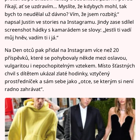
říkají, ať se uzdravím… Myslíte, že kdybych mohl, tak
bych to neudělal už dávno? Vím, že jsem rozbitý,“
napsal Justin ve stories na Instagramu. Jindy zase sdílel
screenshot hádky s kamarádem se slovy: „Jestli ti vadí
můj hněv, vadím ti i já.“
Na Den otců pak přidal na Instagram více než 20
příspěvků, které se pohybovaly někde mezi oslavou,
vulgaritou i nepochopitelným vztekem. Místo šťastných
chvil s dítětem ukázal zlaté hodinky, vztyčený
prostředníček a sám sebe jako „otce, se kterým si není
radno zahrávat“.