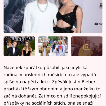
Horoskopy
Sledujte prima+
Filmový festival Karlovy Vary
Pořady
Mámy sobě
Přihlášení
Navenek zpočátku působili jako idylická
rodina, v posledních měsících to ale vypadá
Sledujte nás
spíše na napětí a krizi. Zpěvák Justin Bieber
prochází těžkým obdobím a jeho manželku to
začíná dohánět. Zatímco on sdílí znepokojující
příspěvky na sociálních sítích, ona se snaží