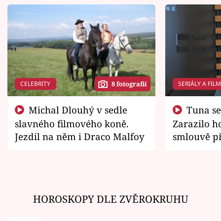
CELEBRITY
SERIÁLY A FIL
8 fotografií
Michal Dlouhý v sedle
Tuna se chtěl vrátit domů.
slavného filmového koně.
Zarazilo ho
Jezdil na něm i Draco Malfoy
smlouvě př
zemřít
HOROSKOPY DLE ZVĚROKRUHU