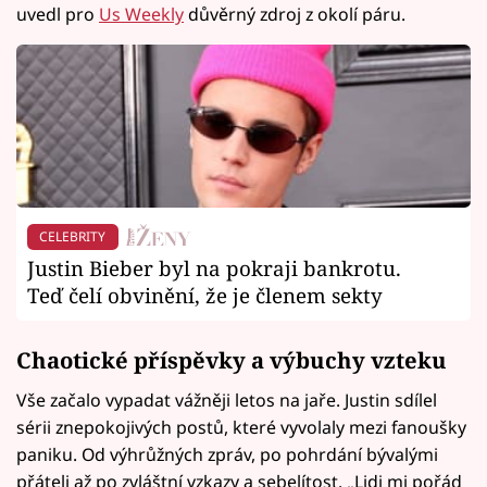
uvedl pro
Us Weekly
důvěrný zdroj z okolí páru.
CELEBRITY
Justin Bieber byl na pokraji bankrotu.
Teď čelí obvinění, že je členem sekty
Chaotické příspěvky a výbuchy vzteku
Vše začalo vypadat vážněji letos na jaře. Justin sdílel
sérii znepokojivých postů, které vyvolaly mezi fanoušky
paniku. Od výhrůžných zpráv, po pohrdání bývalými
přáteli až po zvláštní vzkazy a sebelítost. „Lidi mi pořád