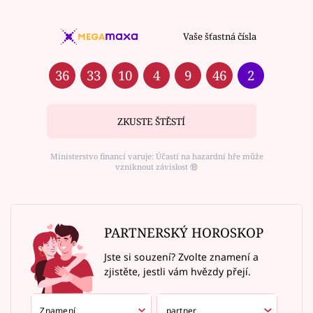
Vaše šťastná čísla
36
33
10
4
9
46
2
ZKUSTE ŠTĚSTÍ
Ministerstvo financí varuje: Účastí na hazardní hře může
vzniknout závislost ⑱
PARTNERSKÝ HOROSKOP
Jste si souzení? Zvolte znamení a
zjistěte, jestli vám hvězdy přejí.