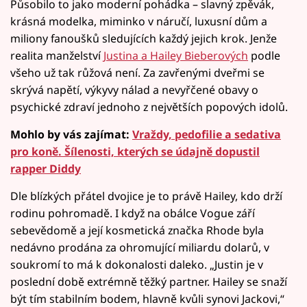
Působilo to jako moderní pohádka – slavný zpěvák,
krásná modelka, miminko v náručí, luxusní dům a
miliony fanoušků sledujících každý jejich krok. Jenže
realita manželství
Justina a Hailey Bieberových
podle
všeho už tak růžová není. Za zavřenými dveřmi se
skrývá napětí, výkyvy nálad a nevyřčené obavy o
psychické zdraví jednoho z největších popových idolů.
Mohlo by vás zajímat:
Vraždy, pedofilie a sedativa
pro koně. Šílenosti, kterých se údajně dopustil
rapper Diddy
Dle blízkých přátel dvojice je to právě Hailey, kdo drží
rodinu pohromadě. I když na obálce Vogue září
sebevědomě a její kosmetická značka Rhode byla
nedávno prodána za ohromující miliardu dolarů, v
soukromí to má k dokonalosti daleko. „Justin je v
poslední době extrémně těžký partner. Hailey se snaží
být tím stabilním bodem, hlavně kvůli synovi Jackovi,“