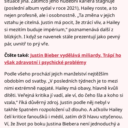
situace jiná. Zatímco jeho hudební kariéra stagnuje
(poslední album vydal v roce 2021), Hailey roste, a to
nejen profesně, ale i osobnostně. „Ta změna v jejich
vztahu je citelná. Justin má pocit, že ztrácí vliv, a Hailey
si mezitím buduje impérium,“ poznamenává další z
blízkých. I když se navenek stále prezentují jako pevný
pár, uvnitř to prý vře.
Čtěte také:
Justin Bieber vydělává miliardy. Trápí ho
však zdravotní i psychické problémy
Podle všeho prochází jejich manželství nejtěžším
obdobím od svatby. „V posledních týdnech je to mezi
nimi extrémně napjaté. Hailey má obavy, hlavně kvůli
dítěti. Veřejná kritika jí vadí, ale ví, do čeho šla a koho si
vzala,“ říká důvěrný zdroj. Justin podle něj nebyl v
takhle špatném rozpoložení už dlouho. A ačkoliv Hailey
čelí kritice fanoušků i médií, zatím drží hlavu vztyčenou.
Ví, že život po boku Justina Biebera není jednoduchý a