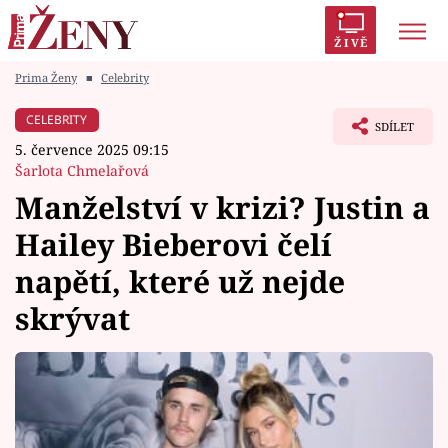
ŽIVĚ
Prima Ženy
■
Celebrity
Trendy:
Polabí
Inspekce
Prostřeno!
AYTO?
CELEBRITY
SDÍLET
Módní alarm
Zrádci
Proměny
5. července 2025 09:15
Šarlota Chmelařová
Manželství v krizi? Justin a
Hailey Bieberovi čelí
Témata
napětí, které už nejde
Celebrity
skrývat
Vztahy
Seriály