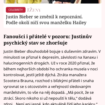
CELEBRITY
Justin Bieber se změnil k nepoznání.
Podle okolí ničí svou manželku Hailey
Fanoušci i přátelé v pozoru: Justinův
psychický stav se zhoršuje
Justin Bieber dlouhodobě bojuje s duševním zdravím. V
minulosti se přiznal k depresím, závislosti na Xanaxu i
halucinogenních drogách. Už v roce 2020 přiznal, že
během nejhorších období ho ochranka musela v noci
kontrolovat, jestli ještě dýchá. Ztráta manažera
Scootera Brauna, rozchod s blízkými přáteli i snaha
vyrovnat se s otcovstvím a veřejností sledovaným
manželstvím, to vše na něj dopadá. „Má pocit, že se
ztrácí. Skoro nikoho si už nepouští k tělu,“ dodává
zdroj. „Není ani jasné, kdo aktuálně řídí jeho kariéru,“