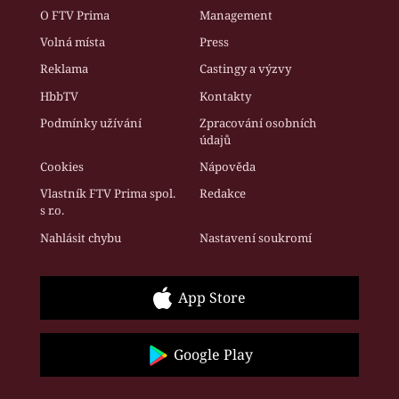
O FTV Prima
Management
Volná místa
Press
Reklama
Castingy a výzvy
HbbTV
Kontakty
Podmínky užívání
Zpracování osobních
údajů
Cookies
Nápověda
Vlastník FTV Prima spol.
Redakce
s r.o.
Nahlásit chybu
Nastavení soukromí
App Store
Google Play