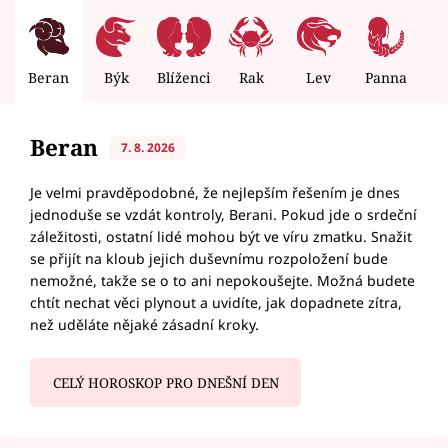
Beran
Býk
Blíženci
Rak
Lev
Panna
V
Beran
7. 8. 2026
Je velmi pravděpodobné, že nejlepším řešením je dnes
jednoduše se vzdát kontroly, Berani. Pokud jde o srdeční
záležitosti, ostatní lidé mohou být ve víru zmatku. Snažit
se přijít na kloub jejich duševnímu rozpoložení bude
nemožné, takže se o to ani nepokoušejte. Možná budete
chtít nechat věci plynout a uvidíte, jak dopadnete zítra,
než uděláte nějaké zásadní kroky.
CELÝ HOROSKOP PRO DNEŠNÍ DEN