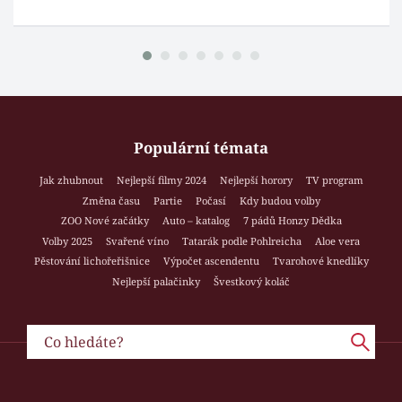
Populární témata
Jak zhubnout
Nejlepší filmy 2024
Nejlepší horory
TV program
Změna času
Partie
Počasí
Kdy budou volby
ZOO Nové začátky
Auto – katalog
7 pádů Honzy Dědka
Volby 2025
Svařené víno
Tatarák podle Pohlreicha
Aloe vera
Pěstování lichořeřišnice
Výpočet ascendentu
Tvarohové knedlíky
Nejlepší palačinky
Švestkový koláč