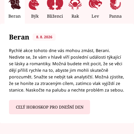
Beran
Býk
Blíženci
Rak
Lev
Panna
V
Beran
8. 8. 2026
Rychlé akce tohoto dne vás mohou zmást, Berani.
Nedivte se, že vám v hlavě víří poslední události týkající
se lásky a romantiky. Možná budete mít pocit, že se věci
dějí příliš rychle na to, abyste jim mohli skutečně
porozumět. Snažte se nebýt tak analytičtí. Možná zjistíte,
že se honíte za ztraceným cílem, zatímco vlak vyjíždí ze
stanice. Naskočte na palubu a nechte problém za sebou.
CELÝ HOROSKOP PRO DNEŠNÍ DEN