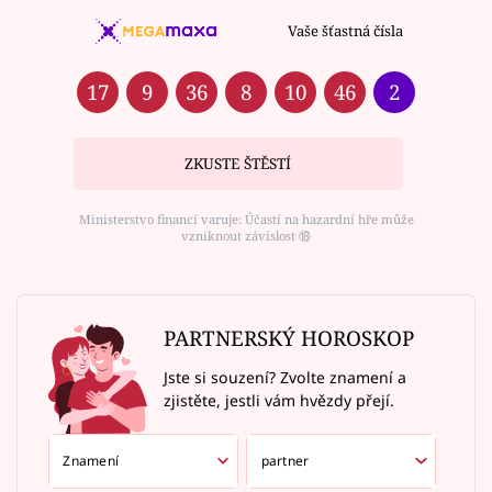
Vaše šťastná čísla
17
9
36
8
10
46
2
ZKUSTE ŠTĚSTÍ
Ministerstvo financí varuje: Účastí na hazardní hře může
vzniknout závislost ⑱
PARTNERSKÝ HOROSKOP
Jste si souzení? Zvolte znamení a
zjistěte, jestli vám hvězdy přejí.