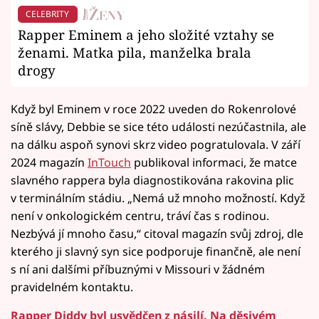
CELEBRITY
Rapper Eminem a jeho složité vztahy se
ženami. Matka pila, manželka brala
drogy
Když byl Eminem v roce 2022 uveden do Rokenrolové
síně slávy, Debbie se sice této události nezúčastnila, ale
na dálku aspoň synovi skrz video pogratulovala. V září
2024 magazín
InTouch
publikoval informaci, že matce
slavného rappera byla diagnostikována rakovina plic
v terminálním stádiu. „Nemá už mnoho možností. Když
není v onkologickém centru, tráví čas s rodinou.
Nezbývá jí mnoho času,“ citoval magazín svůj zdroj, dle
kterého ji slavný syn sice podporuje finančně, ale není
s ní ani dalšími příbuznými v Missouri v žádném
pravidelném kontaktu.
Rapper Diddy byl usvědčen z násilí. Na děsivém