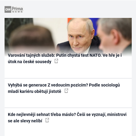
Varování tajných služeb: Putin chystá test NATO. Ve hře je i
útok na české sousedy
Vyhýbá se generace Z vedoucím pozicím? Podle sociologů
mladí kariéru obětují jistotě
Kde nejlevněji sehnat třeba máslo? Češi se vyznají, ministrovi
se ale slevy nelíbí