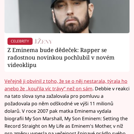
CELEBRITY
Z Eminema bude dědeček: Rapper se
radostnou novinkou pochlubil v novém
videoklipu
Veřejně ji obvinil z toho, že se o něj nestarala, týrala ho
anebo že „kouřila víc trávy“ než on sám
. Debbie v reakci
na tato slova syna zažalovala pro pomluvu a
požadovala po něm odškodné ve výši 11 milionů
dolarů. V roce 2007 pak matka Eminema vydala
biografii My Son Marshall, My Son Eminem: Setting the
Record Straight on My Life as Eminem's Mother, v níž
pro změnu vynesla na veřejnost špinavé prádlo svého