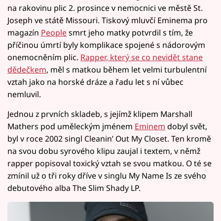
na rakovinu plic 2. prosince v nemocnici ve městě St.
Joseph ve státě Missouri. Tiskový mluvčí Eminema pro
magazín
People
smrt jeho matky potvrdil s tím, že
příčinou úmrtí byly komplikace spojené s nádorovým
onemocněním plic.
Rapper, který se co nevidět stane
dědečkem
, měl s matkou během let velmi turbulentní
vztah jako na horské dráze a řadu let s ní vůbec
nemluvil.
Jednou z prvních skladeb, s jejímž klipem Marshall
Mathers pod uměleckým jménem
Eminem
dobyl svět,
byl v roce 2002 singl Cleanin’ Out My Closet. Ten kromě
na svou dobu syrového klipu zaujal i textem, v němž
rapper popisoval toxický vztah se svou matkou. O té se
zmínil už o tři roky dříve v singlu My Name Is ze svého
debutového alba The Slim Shady LP.