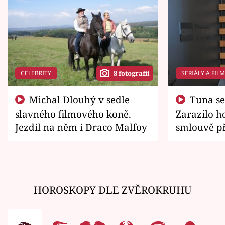
CELEBRITY
SERIÁLY A FIL
8 fotografií
Michal Dlouhý v sedle
Tuna se chtěl vrátit domů.
slavného filmového koně.
Zarazilo ho
Jezdil na něm i Draco Malfoy
smlouvě př
zemřít
HOROSKOPY DLE ZVĚROKRUHU