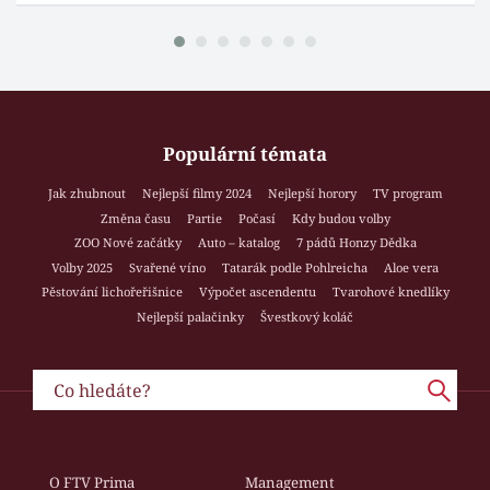
Populární témata
Jak zhubnout
Nejlepší filmy 2024
Nejlepší horory
TV program
Změna času
Partie
Počasí
Kdy budou volby
ZOO Nové začátky
Auto – katalog
7 pádů Honzy Dědka
Volby 2025
Svařené víno
Tatarák podle Pohlreicha
Aloe vera
Pěstování lichořeřišnice
Výpočet ascendentu
Tvarohové knedlíky
Nejlepší palačinky
Švestkový koláč
O FTV Prima
Management