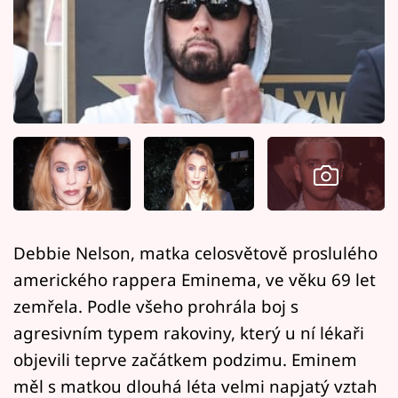
Horoskopy
Sledujte prima+
Filmový festival Karlovy Vary
Pořady
Mámy sobě
Přihlášení
Debbie Nelson, matka celosvětově proslulého
amerického rappera Eminema, ve věku 69 let
Sledujte nás
zemřela. Podle všeho prohrála boj s
agresivním typem rakoviny, který u ní lékaři
objevili teprve začátkem podzimu. Eminem
měl s matkou dlouhá léta velmi napjatý vztah