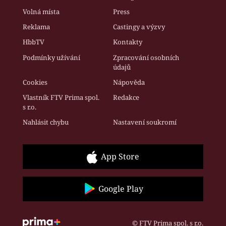
Volná místa
Press
Reklama
Castingy a výzvy
HbbTV
Kontakty
Podmínky užívání
Zpracování osobních
údajů
Cookies
Nápověda
Vlastník FTV Prima spol.
Redakce
s r.o.
Nahlásit chybu
Nastavení soukromí
App Store
Google Play
© FTV Prima spol. s r.o.