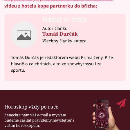
videu z hotelu kope partnerku do břicha:
Failed to fetch
Autor článku
Tomáš Durčák
Všechny články autora
Tomáš Durčák je redaktorem webu Prima ženy. Píše
hlavně o celebritách, a to ze showbyznysu i ze
sportu.
Horoskop vždy po ruce
Zanechte nám váš e-mail a my vám
budeme zasílat pravidelný newsletter s
vaším horoskopem.