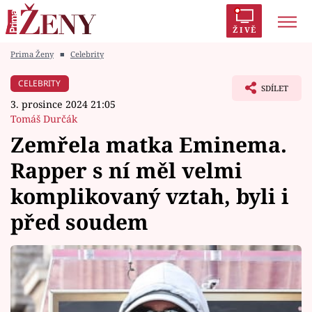
ŽIVĚ
Prima Ženy
■
Celebrity
Trendy:
Polabí
Inspekce
Prostřeno!
AYTO?
CELEBRITY
SDÍLET
Módní alarm
Zrádci
Proměny
3. prosince 2024 21:05
Tomáš Durčák
Zemřela matka Eminema.
Rapper s ní měl velmi
Témata
komplikovaný vztah, byli i
Celebrity
před soudem
Vztahy
Seriály