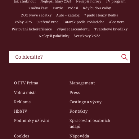
Jak zhubnout
Nejlepší filmy 2024
Nejlepší horory
TV program
Změna času
Partie
Počasí
Kdy budou volby
ZOO Nové začátky
Auto – katalog
7 pádů Honzy Dědka
Volby 2025
Svařené víno
Tatarák podle Pohlreicha
Aloe vera
Pěstování lichořeřišnice
Výpočet ascendentu
Tvarohové knedlíky
Nejlepší palačinky
Švestkový koláč
O FTV Prima
Management
Volná místa
Press
Reklama
Castingy a výzvy
HbbTV
Kontakty
Podmínky užívání
Zpracování osobních
údajů
Cookies
Nápověda