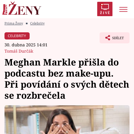
ŽIVĚ
Prima Ženy
■
Celebrity
Trendy:
Polabí
Inspekce
Prostřeno!
AYTO?
CELEBRITY
SDÍLET
Módní alarm
Zrádci
Proměny
30. dubna 2025 14:01
Tomáš Durčák
Meghan Markle přišla do
podcastu bez make-upu.
Témata
Při povídání o svých dětech
Celebrity
se rozbrečela
Vztahy
Seriály