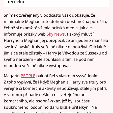
herečka
Snímek zveřejněný v podcastu však dokazuje, že
minimálně Meghan tuto dohodu dost možná porušila,
čehož si okamžitě všimla britská média. Jak ale
informuje britský web
Sky News
, tiskový mluvčí
Harryho a Meghan jej ubezpečil, že ani jeden z manželů
své královské tituly veřejně nikde nepoužívá. Oficiálně
jim sice stále zůstaly – Harry je Vévodou ze Sussexu od
svého narození – ale souhlasili s tím, že pod nimi
nebudou veřejně nikde vystupovat.
Magazín
PEOPLE
pak přišel s vlastním vysvětlením.
Z toho vyplývá, že i když Meghan a Harry své tituly pro
veřejné či komerční aktivity nepoužívají, stále jim patří.
A v tomto případě nešlo o nic veřejného ani
komerčního, ale osobní vzkaz, jež byl součástí
soukromého, osobního daru blízké přítelkyni. Na