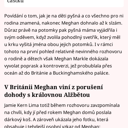
částku
Povídání o tom, jak je na děti pyšná a co všechno pro ni
rodina znamená, nakonec Meghan dohnalo až k slzám.
Důraz právě na potomky pak pyšná máma vyjádřila i
svým oděvem, když zvolila pohodlný svetřík, který měl
u krku vyšitá jména obou jejich potomků. I v rámci
tohoto na první pohled relativně nevinného rozhovoru
o rodině a dětech však Meghan Markle dokázala
vyvolat poprask a kontroverzi, jež probublala přes
oceán až do Británie a Buckinghamského paláce.
V Británii Meghan viní z porušení
dohody s královnou Alžbětou
Jamie Kern Lima totiž během rozhovoru zavzpomínala
na chvíli, kdy jí před rokem Meghan domů poslala
dárkový koš. A zároveň ukázala jeho fotku, která
obsahuje i tehdejší osobní vzkaz od Meghan: