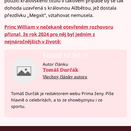
použití královského titulu v takovém případě by se tak
dohoda uzavřená s královnou Alžbětou, jež dostala
přezdívku „Megxit“, vztahovat nemusela.
Princ William v nečekaně otevřeném rozhovoru
přiznal, že rok 2024 pro něj byl jedním z
nejnáročnějších v životě:
Failed to fetch
Autor článku
Tomáš Durčák
Všechny články autora
Tomáš Durčák je redaktorem webu Prima ženy. Píše
hlavně o celebritách, a to ze showbyznysu i ze
sportu.