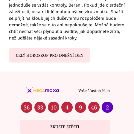
jednoduše se vzdát kontroly, Berani. Pokud jde o srdeční
záležitosti, ostatní lidé mohou být ve víru zmatku. Snažit
se přijít na kloub jejich duševnímu rozpoložení bude
nemožné, takže se o to ani nepokoušejte. Možná budete
chtít nechat věci plynout a uvidíte, jak dopadnete zítra,
než uděláte nějaké zásadní kroky.
CELÝ HOROSKOP PRO DNEŠNÍ DEN
Vaše šťastná čísla
36
33
10
4
9
46
2
ZKUSTE ŠTĚSTÍ