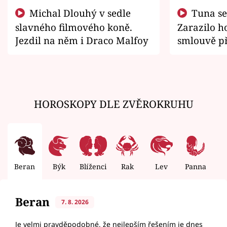
Michal Dlouhý v sedle
Tuna se chtěl vrátit domů.
slavného filmového koně.
Zarazilo ho
Jezdil na něm i Draco Malfoy
smlouvě př
zemřít
HOROSKOPY DLE ZVĚROKRUHU
Beran
Býk
Blíženci
Rak
Lev
Panna
V
Beran
7. 8. 2026
Je velmi pravděpodobné, že nejlepším řešením je dnes