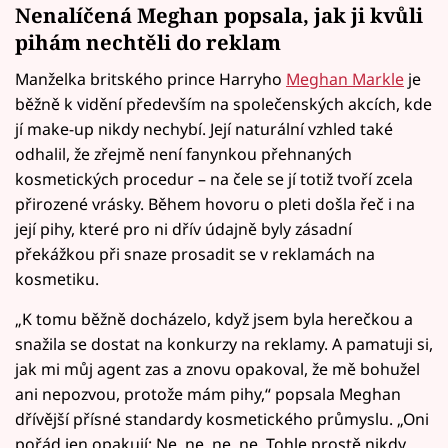
Nenalíčená Meghan popsala, jak ji kvůli
pihám nechtěli do reklam
Manželka britského prince Harryho
Meghan Markle
je
běžně k vidění především na společenských akcích, kde
jí make-up nikdy nechybí. Její naturální vzhled také
odhalil, že zřejmě není fanynkou přehnaných
kosmetických procedur – na čele se jí totiž tvoří zcela
přirozené vrásky. Během hovoru o pleti došla řeč i na
její pihy, které pro ni dřív údajně byly zásadní
překážkou při snaze prosadit se v reklamách na
kosmetiku.
„K tomu běžně docházelo, když jsem byla herečkou a
snažila se dostat na konkurzy na reklamy. A pamatuji si,
jak mi můj agent zas a znovu opakoval, že mě bohužel
ani nepozvou, protože mám pihy,“ popsala Meghan
dřívější přísné standardy kosmetického průmyslu. „Oni
pořád jen opakují: Ne, ne, ne, ne. Tohle prostě nikdy