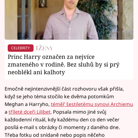
CELEBRITY
Princ Harry označen za nejvíce
zmateného v rodině. Bez sluhů by si prý
neoblékl ani kalhoty
Emočně nejintenzivnější část rozhovoru však přišla,
když se jeho téma stočilo ke dvěma potomkům
Meghan a Harryho,
téměř šestiletému synovi Archiemu
a
tříleté dceři Lilibet
. Popsala mimo jiné svůj
každodenní rituál, kdy každému den co den večer
posílá e-mail s obrázky či momenty z daného dne.
Třeba fotku od snídaně nebo popis něčeho