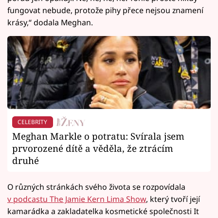
fungovat nebude, protože pihy přece nejsou znamení
krásy,“ dodala Meghan.
CELEBRITY
Meghan Markle o potratu: Svírala jsem
prvorozené dítě a věděla, že ztrácím
druhé
O různých stránkách svého života se rozpovídala
v podcastu The Jamie Kern Lima Show
, který tvoří její
kamarádka a zakladatelka kosmetické společnosti It