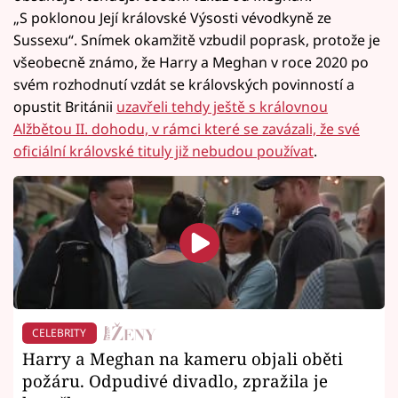
„S poklonou Její královské Výsosti vévodkyně ze
Sussexu“. Snímek okamžitě vzbudil poprask, protože je
všeobecně známo, že Harry a Meghan v roce 2020 po
svém rozhodnutí vzdát se královských povinností a
opustit Británii
uzavřeli tehdy ještě s královnou
Alžbětou II. dohodu, v rámci které se zavázali, že své
oficiální královské tituly již nebudou používat
.
CELEBRITY
Harry a Meghan na kameru objali oběti
požáru. Odpudivé divadlo, zpražila je