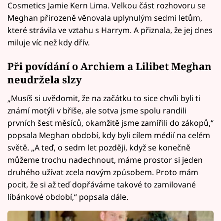
Cosmetics Jamie Kern Lima. Velkou část rozhovoru se
Meghan přirozeně věnovala uplynulým sedmi letům,
které strávila ve vztahu s Harrym. A přiznala, že jej dnes
miluje víc než kdy dřív.
Při povídání o Archiem a Lilibet Meghan
neudržela slzy
„Musíš si uvědomit, že na začátku to sice chvíli byli ti
známí motýli v břiše, ale sotva jsme spolu randili
prvních šest měsíců, okamžitě jsme zamířili do zákopů,“
popsala Meghan období, kdy byli cílem médií na celém
světě. „A teď, o sedm let později, když se konečně
můžeme trochu nadechnout, máme prostor si jeden
druhého užívat zcela novým způsobem. Proto mám
pocit, že si až teď dopřáváme takové to zamilované
líbánkové období,“ popsala dále.