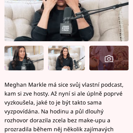
Horoskopy
Sledujte prima+
Filmový festival Karlovy Vary
Pořady
Mámy sobě
Přihlášení
Meghan Markle má sice svůj vlastní podcast,
kam si zve hosty. Až nyní si ale úplně poprvé
Sledujte nás
vyzkoušela, jaké to je být takto sama
vyzpovídána. Na hodinu a půl dlouhý
rozhovor dorazila zcela bez make-upu a
prozradila během něj několik zajímavých