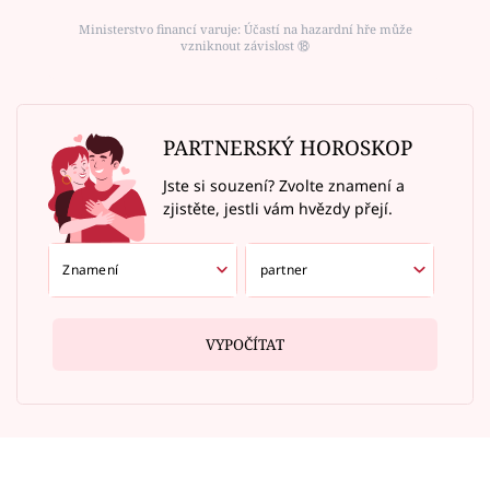
Ministerstvo financí varuje: Účastí na hazardní hře může
vzniknout závislost ⑱
PARTNERSKÝ HOROSKOP
Jste si souzení? Zvolte znamení a
zjistěte, jestli vám hvězdy přejí.
VYPOČÍTAT