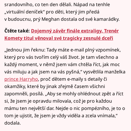
srandovního, co ten den dělali. Nápad na tenhle
„virtuální deníček“ pro děti, který jim předá
v budoucnu, prý Meghan dostala od své kamarádky.
Čtěte také:
Dojemný závěr finále extraligy. Trenér
Komety titul věnoval své tragicky zesnulé dceři
„Jednou jim řeknu: Tady máte e-mail plný vzpomínek,
který pro vás tvořím celý váš život. Je tam všechno a
každý moment, v němž jsem vám chtěla říct, jak moc
vás miluju a jak jsem na vás pyšná,“ vysvětlila manželka
prince Harryho
, proč dětem e-maily s detaily či
okamžiky, které by jinak zřejmě časem všichni
zapomněli, posílá. „Aby se mohly ohlédnout zpět a říct
si, že jsem je opravdu milovala, což je pro každou
mámu ten největší dar. Nejde o nic pompézního, je to o
tom je ujistit, že jsem je vždy viděla a zcela vnímala,“
dodala.