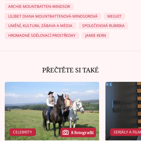
ARCHIE MOUNTBATTEN-WINDSOR
LILIBET DIANA MOUNTBATTENOVÁ-WINDSOROVÁ
MEGXIT
UMĚNÍ, KULTURA, ZÁBAVA A MÉDIA
SPOLEČENSKÁ RUBRIKA
HROMADNÉ SDĚLOVACÍ PROSTŘEDKY
JAMIE KERN
PŘEČTĚTE SI TAKÉ
CELEBRITY
SERIÁLY A FIL
8 fotografií