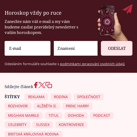
Horoskop vždy po ruce
Zanechte nám váš e-mail a my vám
budeme zasílat pravidelný newsletter s
vaším horoskopem.
ODESLAT
Odesláním formuláře souhlasíte s
podmínkami zpracování osobních údajů
Sdílejte článek
ŠTÍTKY
REKLAMA
RODINA
SPOLEČNOST
ROZHOVOR
ALŽBĚTA II.
PRINC HARRY
MEGHAN MARKLE
TITUL
DOHODA
PODCAST
CELEBRITY
SUSSEX
KONTROVERZE
BRITSKÁ KRÁLOVSKÁ RODINA