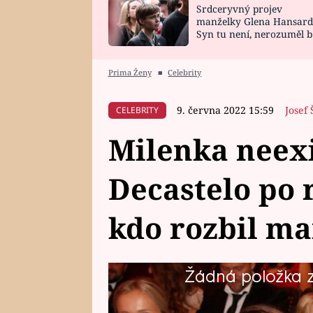
Srdceryvný projev
SNÁŘ
CELEBRITY
manželky Glena Hansard
Syn tu není, nerozuměl b
HOROSKOP NA
VAŘENÍ
tomu, vysvětlila
ROK 2023
Prima Ženy
■
Celebrity
9. června 2022 15:59
Josef 
CELEBRITY
Milenka neexi
Decastelo po 
kdo rozbil ma
Žádná položka z 
Moderátorka a herečka Eva Decas
fanoušky, když přiznala, že prožív