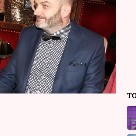
elem Reném (48) stojí před rozvodem.
odsoudil spekulace, že by si našel
ý rozbili oba manželé společně, ale
TO