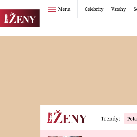
Menu
Celebrity
Vztahy
S
Seriály
Životní styl
ZOO
DIETY A HUBNUTÍ
PROSTŘENO!
CESTOVÁNÍ A
DOVOLENÁ
DUCH
ZDRAVÍ
Trendy:
Pola
Horoskopy
Video
ASTROČLÁNKY
SERIÁLY