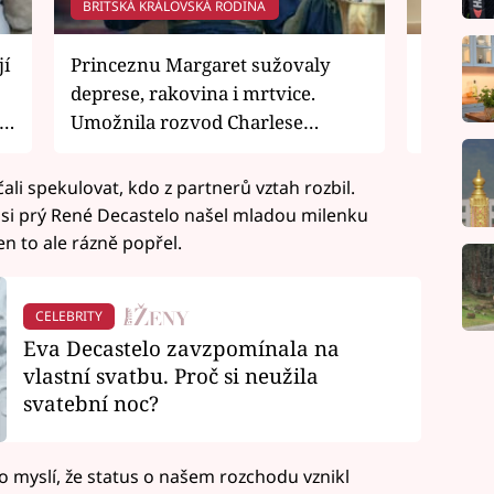
BRITSKÁ KRÁLOVSKÁ RODINA
ZAJÍMAV
jí
Princeznu Margaret sužovaly
Rozvod 
deprese, rakovina i mrtvice.
záhuby
Umožnila rozvod Charlese
a Diany
čali spekulovat, kdo z partnerů vztah rozbil.
 si prý René Decastelo našel mladou milenku
n to ale rázně popřel.
CELEBRITY
Eva Decastelo zavzpomínala na
vlastní svatbu. Proč si neužila
svatební noc?
 myslí, že status o našem rozchodu vznikl