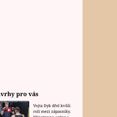
vrhy pro vás
Vojta Dyk dřel kvůli
roli mezi zápasníky.
Minutovou scénu jel