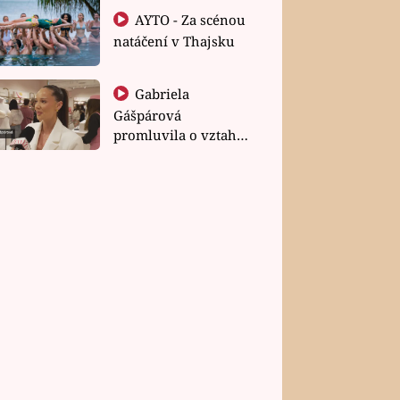
AYTO - Za scénou
natáčení v Thajsku
Gabriela
Gášpárová
promluvila o vztahu
a zakládání rodiny