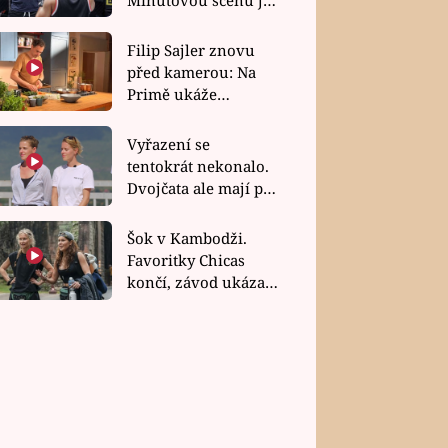
OSTI
bez dubla
Filip Sajler znovu
a výchova otců: cesta do
před kamerou: Na
?
Primě ukáže
poctivou kuchyni i
rychlé recepty
Vyřazení se
tentokrát nekonalo.
Dvojčata ale mají po
uzavření třetí etapy
závodu nůž na krku
Šok v Kambodži.
Favoritky Chicas
končí, závod ukázal
svou nejtvrdší tvář