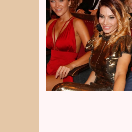
manželství zkrachovalo. S manž
Nyní promluvil René Decastelo a 
mladou milenku. Manželství si pr
už s tím jsou smíření.