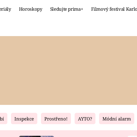
eriály
Horoskopy
Sledujte prima+
Filmový festival Karl
Celebrity
Recept
MÓDA A KRÁSA
HLAVNÍ JÍ
VZTAHY A SEX
SLADKÉ
PRIMA MAMINKA
ZDRAVÉ
bí
Inspekce
Prostřeno!
AYTO?
Módní alarm
Fresh
Living
RECEPTY
BYDLENÍ