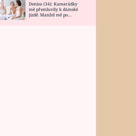
Denisa (34): Kamarádky
mě přemluvily k dámské
jízdě. Manžel mě po
návratu zaskočil