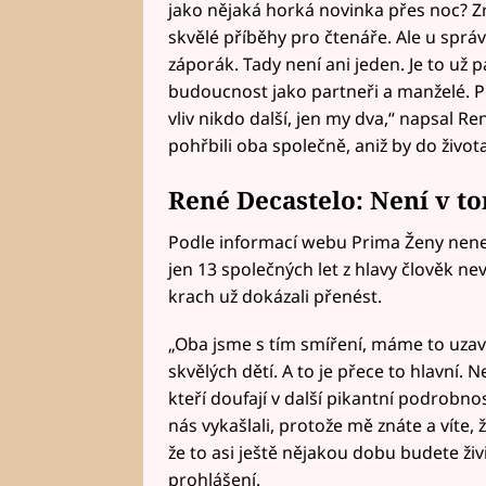
jako nějaká horká novinka přes noc? 
skvělé příběhy pro čtenáře. Ale u sprá
záporák. Tady není ani jeden. Je to už p
budoucnost jako partneři a manželé. 
vliv nikdo další, jen my dva,“ napsal Re
pohřbili oba společně, aniž by do života
René Decastelo: Není v t
Podle informací webu Prima Ženy nene
jen 13 společných let z hlavy člověk ne
krach už dokázali přenést.
„Oba jsme s tím smíření, máme to uzav
skvělých dětí. A to je přece to hlavní.
kteří doufají v další pikantní podrobno
nás vykašlali, protože mě znáte a víte, 
že to asi ještě nějakou dobu budete živ
prohlášení.