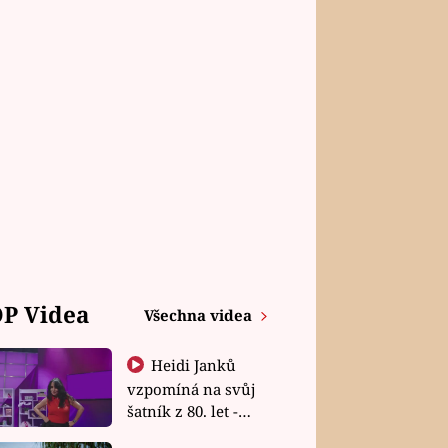
P Videa
Všechna videa
Heidi Janků
vzpomíná na svůj
šatník z 80. let -
Shopaholičky