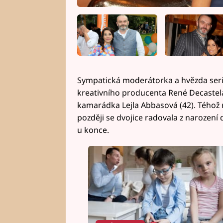
Sympatická moderátorka a hvězda seriál
kreativního producenta René Decastela 
kamarádka Lejla Abbasová (42). Téhož r
později se dvojice radovala z narození 
u konce.