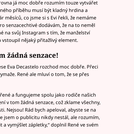
Zrovna já moc dobře rozumím touze vytvářet
vného příběhu musí být kladný hrdina a
ár měsíců, co jsme si s Evi řekli, že nemáme
Pro senzacechtivé dodávám, že na to neměl
né na svůj Instagram s tím, že manželství
 vstoupil nějaký přitažlivý element.
om žádná senzace!
se Eva Decastelo rozchod moc dobře. Přeci
vymaže. René ale mluví o tom, že se přes
řené a fungujeme spolu jako rodiče našich
 Není v tom žádná senzace, což zklame všechny,
sti. Nejsou! Rád bych apeloval, abyste se na
že jsem o publicitu nikdy nestál, ale rozumím,
it a vymýšlet zápletky,“ doplnil René ve svém