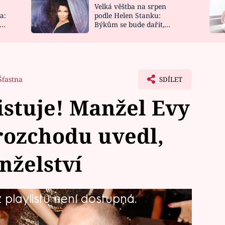
Velká věštba na srpen
NOVINKY
ZAHRADA
a:
podle Helen Stanku:
y
Býkům se bude dařit,
VIDEORECEPTY
DESIGN
Vodnáře čeká jízda
Šťastna
SDÍLET
stuje! Manžel Evy
rozchodu uvedl,
nželství
playlistu není dostupná.
telo (43) ve středu šokovala
á těžké chvíle. Oznámila totiž, že její