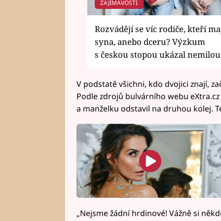
ZAJÍMAVOSTI
Rozvádějí se víc rodiče, kteří ma
syna, anebo dceru? Výzkum
s českou stopou ukázal nemilou
skutečnost
V podstatě všichni, kdo dvojici znají, za
Podle zdrojů bulvárního webu eXtra.cz
a manželku odstavil na druhou kolej. Te
„Nejsme žádní hrdinové! Vážně si někdo