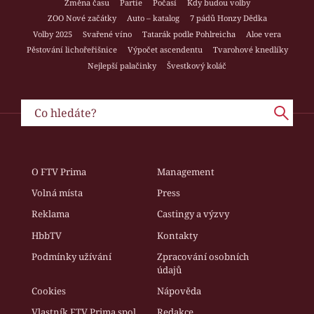
Změna času
Partie
Počasí
Kdy budou volby
ZOO Nové začátky
Auto – katalog
7 pádů Honzy Dědka
Volby 2025
Svařené víno
Tatarák podle Pohlreicha
Aloe vera
Pěstování lichořeřišnice
Výpočet ascendentu
Tvarohové knedlíky
Nejlepší palačinky
Švestkový koláč
O FTV Prima
Management
Volná místa
Press
Reklama
Castingy a výzvy
HbbTV
Kontakty
Podmínky užívání
Zpracování osobních
údajů
Cookies
Nápověda
Vlastník FTV Prima spol.
Redakce