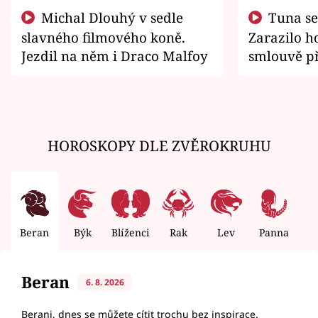
Michal Dlouhý v sedle
Tuna se chtěl vrátit domů.
slavného filmového koně.
Zarazilo ho
Jezdil na něm i Draco Malfoy
smlouvě př
zemřít
HOROSKOPY DLE ZVĚROKRUHU
Beran
Býk
Blíženci
Rak
Lev
Panna
V
Beran
6. 8. 2026
Berani, dnes se můžete cítit trochu bez inspirace.