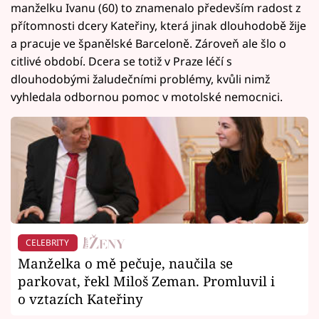
manželku Ivanu (60) to znamenalo především radost z
přítomnosti dcery Kateřiny, která jinak dlouhodobě žije
a pracuje ve španělské Barceloně. Zároveň ale šlo o
citlivé období. Dcera se totiž v Praze léčí s
dlouhodobými žaludečními problémy, kvůli nimž
vyhledala odbornou pomoc v motolské nemocnici.
CELEBRITY
Manželka o mě pečuje, naučila se
parkovat, řekl Miloš Zeman. Promluvil i
o vztazích Kateřiny