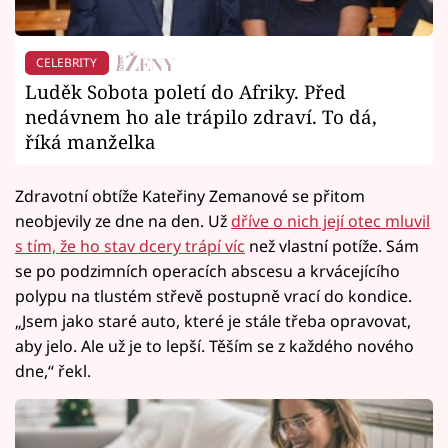
CELEBRITY
Luděk Sobota poletí do Afriky. Před
nedávnem ho ale trápilo zdraví. To dá,
říká manželka
Zdravotní obtíže Kateřiny Zemanové se přitom
neobjevily ze dne na den. Už
dříve o nich její otec mluvil
s tím, že ho stav dcery trápí víc
než vlastní potíže. Sám
se po podzimních operacích abscesu a krvácejícího
polypu na tlustém střevě postupně vrací do kondice.
„Jsem jako staré auto, které je stále třeba opravovat,
aby jelo. Ale už je to lepší. Těším se z každého nového
dne,“ řekl.