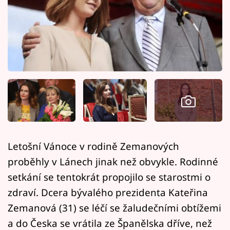
Horoskopy
Sledujte prima+
Filmový festival Karlovy Vary
Pořady
Mámy sobě
Přihlášení
Letošní Vánoce v rodině Zemanových
proběhly v Lánech jinak než obvykle. Rodinné
Sledujte nás
setkání se tentokrát propojilo se starostmi o
zdraví. Dcera bývalého prezidenta Kateřina
Zemanová (31) se léčí se žaludečními obtížemi
a do Česka se vrátila ze Španělska dříve, než