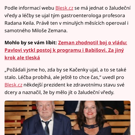
Podle informací webu
Blesk.cz
se má jednat o žaludeční
vředy a léčby se ujal tým gastroenterologa profesora
Radana Keila. Právě ten v minulých měsících operoval i
samotného Miloše Zemana.
Mohlo by se vám líbit:
Zeman zhodnotil boj o vládu:
Pavlovi vytkl postoj k programu i Babišovi. Za jiný
krok ale tleská
„Požádali jsme ho, zda by se Kačenky ujal, a to se také
stalo. Léčba probíhá, ale ještě to chce čas,“ uvedl pro
Blesk.cz
někdejší prezident ke zdravotnímu stavu své
dcery a naznačil, že by mělo jít o žaludeční vředy.