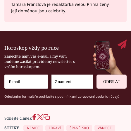
Tamara Fränzlová je redaktorka webu Prima ženy.
Její doménou jsou celebrity.
Horoskop vždy po ruce
Zanechte nám váš e-mail a my vám
budeme zasílat pravidelný newsletter s
vaším horoskopem.
ODESLAT
Odesláním formuláře souhlasíte s
podmínkami zpracování osobních údajů
Sdílejte článek
ŠTÍTKY
NEMOC
ZDRAVÍ
ŠPANĚLSKO
VÁNOCE