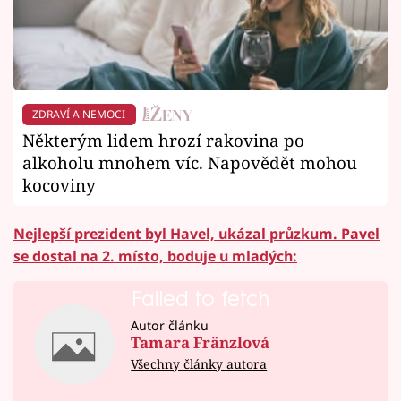
ZDRAVÍ A NEMOCI
Některým lidem hrozí rakovina po
alkoholu mnohem víc. Napovědět mohou
kocoviny
Nejlepší prezident byl Havel, ukázal průzkum. Pavel
se dostal na 2. místo, boduje u mladých:
Failed to fetch
Autor článku
Tamara Fränzlová
Všechny články autora