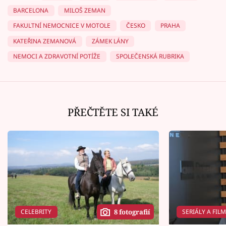
BARCELONA
MILOŠ ZEMAN
FAKULTNÍ NEMOCNICE V MOTOLE
ČESKO
PRAHA
KATEŘINA ZEMANOVÁ
ZÁMEK LÁNY
NEMOCI A ZDRAVOTNÍ POTÍŽE
SPOLEČENSKÁ RUBRIKA
PŘEČTĚTE SI TAKÉ
CELEBRITY
SERIÁLY A FIL
8 fotografií