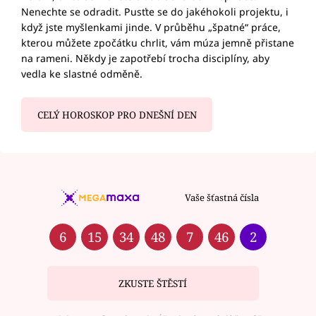
Nenechte se odradit. Pusťte se do jakéhokoli projektu, i
když jste myšlenkami jinde. V průběhu „špatné“ práce,
kterou můžete zpočátku chrlit, vám múza jemně přistane
na rameni. Někdy je zapotřebí trocha disciplíny, aby
vedla ke slastné odměně.
CELÝ HOROSKOP PRO DNEŠNÍ DEN
Vaše šťastná čísla
6
15
34
48
7
46
2
ZKUSTE ŠTĚSTÍ