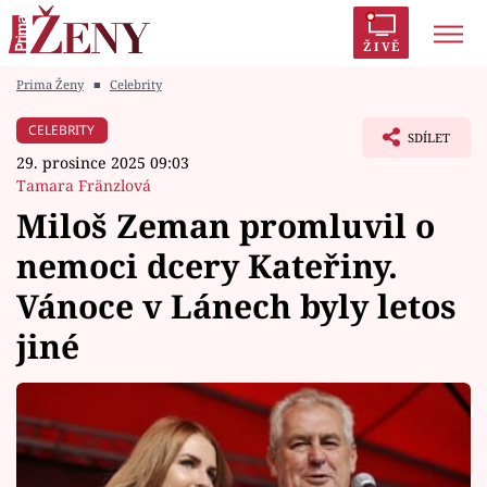
ŽIVĚ
Prima Ženy
■
Celebrity
Trendy:
Polabí
Inspekce
Prostřeno!
AYTO?
CELEBRITY
SDÍLET
Módní alarm
Zrádci
Proměny
29. prosince 2025 09:03
Tamara Fränzlová
Miloš Zeman promluvil o
nemoci dcery Kateřiny.
Témata
Vánoce v Lánech byly letos
Celebrity
jiné
Vztahy
Seriály