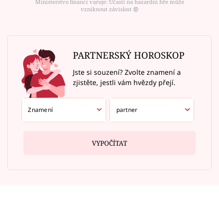
Ministerstvo financí varuje: Účastí na hazardní hře může
vzniknout závislost ⑱
PARTNERSKÝ HOROSKOP
Jste si souzení? Zvolte znamení a
zjistěte, jestli vám hvězdy přejí.
VYPOČÍTAT