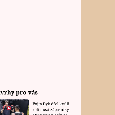
vrhy pro vás
Vojta Dyk dřel kvůli
roli mezi zápasníky.
Minutovou scénu jel