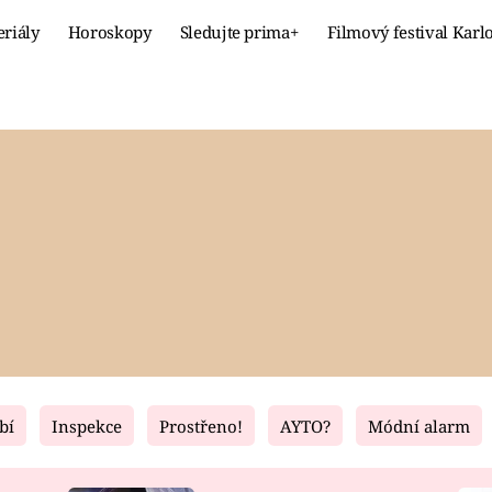
eriály
Horoskopy
Sledujte prima+
Filmový festival Karl
Celebrity
Recept
MÓDA A KRÁSA
HLAVNÍ JÍ
VZTAHY A SEX
SLADKÉ
PRIMA MAMINKA
ZDRAVÉ
bí
Inspekce
Prostřeno!
AYTO?
Módní alarm
Fresh
Living
RECEPTY
BYDLENÍ