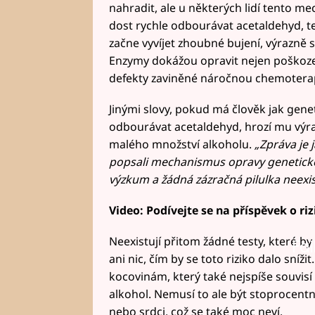
nahradit, ale u některých lidí tento 
dost rychle odbourávat acetaldehyd, te
začne vyvíjet zhoubné bujení, výrazně s
Enzymy dokážou opravit nejen poškoze
defekty zaviněné náročnou chemoterapií
Jinými slovy, pokud má člověk jak gen
odbourávat acetaldehyd, hrozí mu výraz
malého množství alkoholu.
„Zpráva je 
popsali mechanismus opravy genetické 
výzkum a žádná zázračná pilulka neexis
Video: Podívejte se na příspěvek o ri
Neexistují přitom žádné testy, které by 
Fai
ani nic, čím by se toto riziko dalo sn
kocovinám, který také nejspíše souvisí
alkohol. Nemusí to ale být stoprocentn
nebo srdci, což se také moc neví.