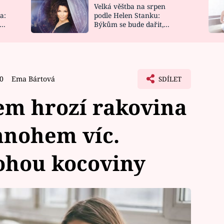
Velká věštba na srpen
NOVINKY
ZAHRADA
a:
podle Helen Stanku:
y
Býkům se bude dařit,
VIDEORECEPTY
DESIGN
Vodnáře čeká jízda
30
Ema Bártová
SDÍLET
em hrozí rakovina
mnohem víc.
hou kocoviny