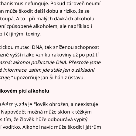
mechanismus nefunguje. Pokud zároveň neumí
n může škodit delší dobu a riziko, že se
toupá. A to i při malých dávkách alkoholu.
ní způsobené alkoholem, ale například i
 či jinými toxiny.
etickou mutaci DNA, tak sníženou schopnost
ně vyšší riziko vzniku rakoviny už po požití
jasná: alkohol poškozuje DNA. Přestože jsme
informace, zatím jde stále jen o základní
tuje,“
upozorňuje Jan Šilhán z ústavu.
zikovém pití alkoholu
ukázaly, zda je člověk ohrožen, a neexistuje
led to fetch
ížit. Napovědět možná může sklon k těžkým
 s tím, že člověk hůře odbourává vypitý
í vodítko. Alkohol navíc může škodit i játrům