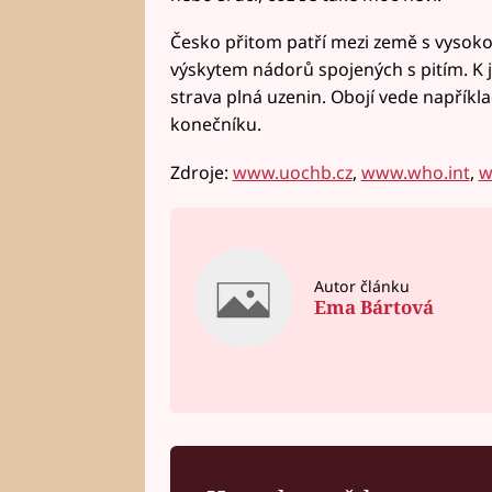
Česko přitom patří mezi země s vysok
výskytem nádorů spojených s pitím. K j
strava plná uzenin. Obojí vede napříkla
konečníku.
Zdroje:
www.uochb.cz
,
www.who.int
,
w
Autor článku
Ema Bártová