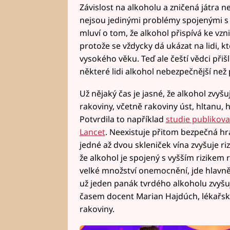
Závislost na alkoholu a zničená játra 
nejsou jedinými problémy spojenými s pi
mluví o tom, že alkohol přispívá ke vzn
protože se vždycky dá ukázat na lidi, kt
vysokého věku. Teď ale čeští vědci přiš
některé lidi alkohol nebezpečnější než 
Už nějaký čas je jasné, že alkohol zvyšu
rakoviny, včetně rakoviny úst, hltanu, hr
Potvrdila to například
studie publikova
Lancet
. Neexistuje přitom bezpečná hra
jedné až dvou skleniček vína zvyšuje ri
že alkohol je spojený s vyšším rizikem 
velké množství onemocnění, jde hlavně o
už jeden panák tvrdého alkoholu zvyšuj
časem docent Marian Hajdúch, lékařsk
rakoviny.