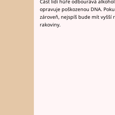
Část lidí hůře odbourává alkoho
opravuje poškozenou DNA. Pokud
zároveň, nejspíš bude mít vyšší 
rakoviny.