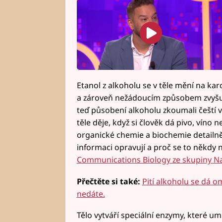
Etanol z alkoholu se v těle mění na ka
a zároveň nežádoucím způsobem zvyšu
teď působení alkoholu zkoumali čeští věd
těle děje, když si člověk dá pivo, víno
organické chemie a biochemie detailn
informaci opravují a proč se to někdy 
Communications Biology ze skupiny N
Přečtěte si také:
Pití alkoholu se dá om
nedáte.
Tělo vytváří speciální enzymy, které u