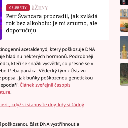
CELEBRITY
Petr Švancara prozradil, jak zvládá
rok bez alkoholu: Je mi smutno, ale
doporučuju
rcinogenní acetaldehyd, který poškozuje DNA
je hladinu některých hormonů. Podrobněji
ci, kteří se snažili vysvětlit, co přesně se v
 nebo třeba panáka. Vědecký tým z Ústavu
ě popsal, jak buňky poškozenou genetickou
nepodaří.
Článek zveřejnil časopis
ature
.
ezit, když si stanovíte dny, kdy si žádný
mí poškozenou část DNA vystřihnout a