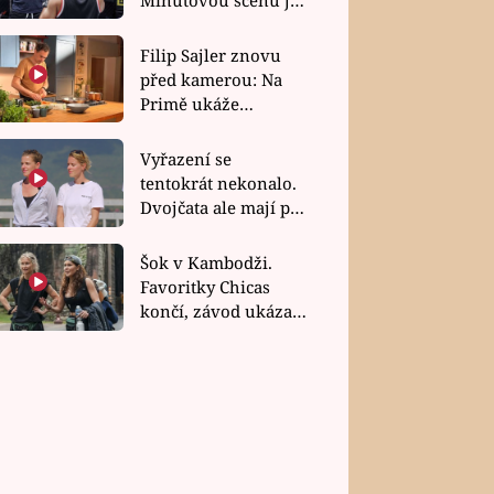
bez dubla
Filip Sajler znovu
před kamerou: Na
Primě ukáže
poctivou kuchyni i
rychlé recepty
Vyřazení se
tentokrát nekonalo.
Dvojčata ale mají po
uzavření třetí etapy
závodu nůž na krku
Šok v Kambodži.
Favoritky Chicas
končí, závod ukázal
svou nejtvrdší tvář