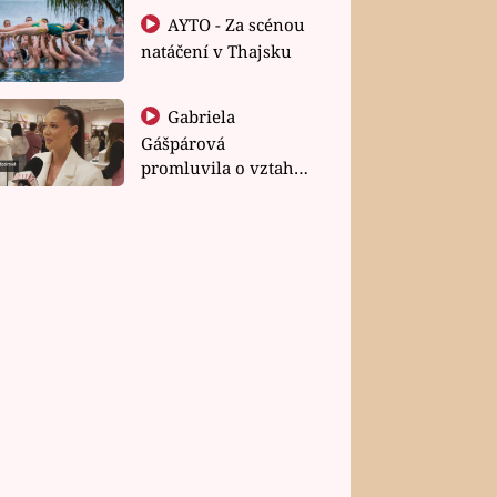
AYTO - Za scénou
natáčení v Thajsku
Gabriela
Gášpárová
promluvila o vztahu
a zakládání rodiny