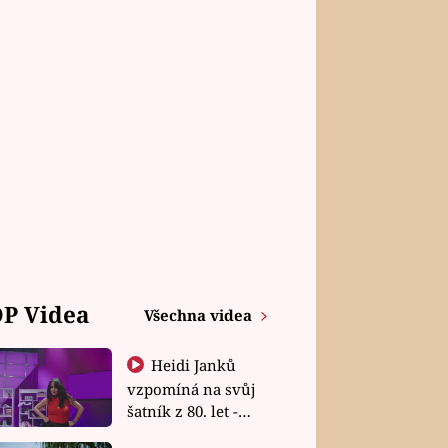
P Videa
Všechna videa
Heidi Janků
vzpomíná na svůj
šatník z 80. let -
Shopaholičky