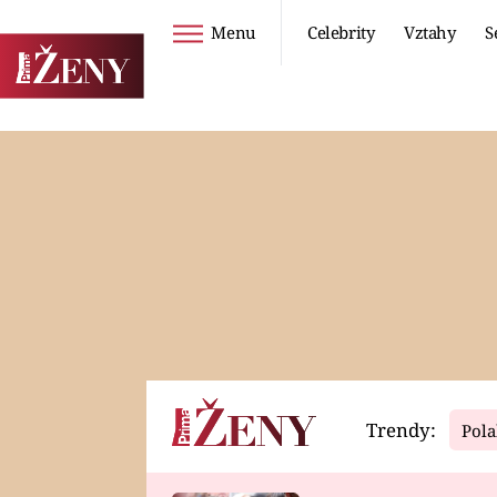
Menu
Celebrity
Vztahy
S
Seriály
Životní styl
ZOO
DIETY A HUBNUTÍ
PROSTŘENO!
CESTOVÁNÍ A
DOVOLENÁ
DUCH
ZDRAVÍ
Trendy:
Pola
Horoskopy
Video
ASTROČLÁNKY
SERIÁLY