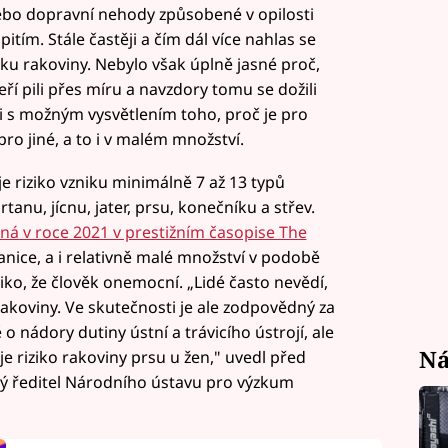
nebo dopravní nehody způsobené v opilosti
tím. Stále častěji a čím dál více nahlas se
iku rakoviny. Nebylo však úplně jasné proč,
eří pili přes míru a navzdory tomu se dožili
li s možným vysvětlením toho, proč je pro
pro jiné, a to i v malém množství.
je riziko vzniku minimálně 7 až 13 typů
tanu, jícnu, jater, prsu, konečníku a střev.
ná v roce 2021 v prestižním časopise The
nice, a i relativně malé množství v podobě
ziko, že člověk onemocní. „Lidé často nevědí,
rakoviny. Ve skutečnosti je ale zodpovědný za
 nádory dutiny ústní a trávicího ústrojí, ale
Ná
e riziko rakoviny prsu u žen," uvedl před
ý ředitel Národního ústavu pro výzkum