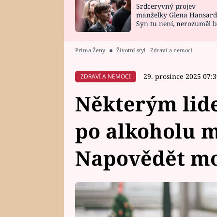
Srdceryvný projev
SNÁŘ
CELEBRITY
manželky Glena Hansard
Syn tu není, nerozuměl b
HOROSKOP NA
VAŘENÍ
tomu, vysvětlila
ROK 2023
Prima Ženy
■
Životní styl
Zdraví a nemoci
29. prosince 2025 07:
ZDRAVÍ A NEMOCI
Některým lid
po alkoholu 
Napovědět mo