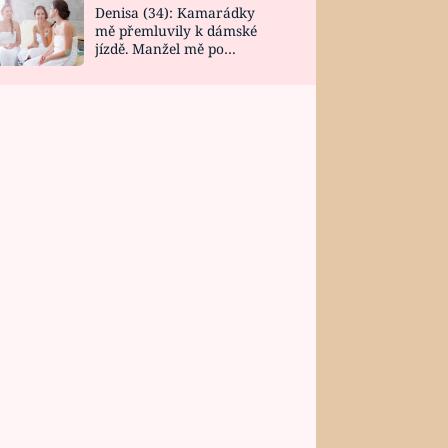
Denisa (34): Kamarádky
mě přemluvily k dámské
jízdě. Manžel mě po
návratu zaskočil