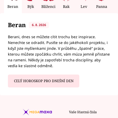
Beran
Býk
Blíženci
Rak
Lev
Panna
V
Beran
6. 8. 2026
Berani, dnes se můžete cítit trochu bez inspirace.
Nenechte se odradit. Pusťte se do jakéhokoli projektu, i
když jste myšlenkami jinde. V průběhu „špatné“ práce,
kterou můžete zpočátku chrlit, vám múza jemně přistane
na rameni. Někdy je zapotřebí trocha disciplíny, aby
vedla ke slastné odměně.
CELÝ HOROSKOP PRO DNEŠNÍ DEN
Vaše šťastná čísla