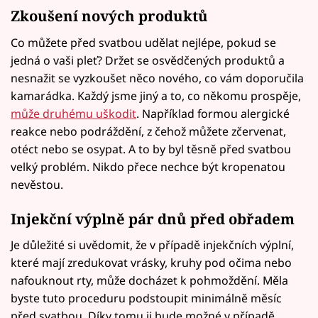
Zkoušení nových produktů
Co můžete před svatbou udělat nejlépe, pokud se
jedná o vaši pleť? Držet se osvědčených produktů a
nesnažit se vyzkoušet něco nového, co vám doporučila
kamarádka. Každý jsme jiný a to, co někomu prospěje,
může druhému uškodit
. Například formou alergické
reakce nebo podráždění, z čehož můžete zčervenat,
otéct nebo se osypat. A to by byl těsně před svatbou
velký problém. Nikdo přece nechce být kropenatou
nevěstou.
Injekční výplně pár dnů před obřadem
Je důležité si uvědomit, že v případě injekčních výplní,
které mají zredukovat vrásky, kruhy pod očima nebo
nafouknout rty, může docházet k pohmoždění. Měla
byste tuto proceduru podstoupit minimálně měsíc
před svatbou. Díky tomu ji bude možné v případě