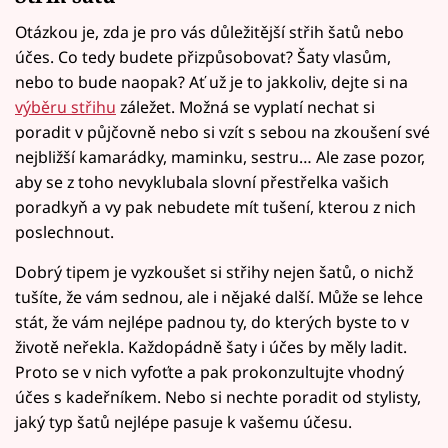
Otázkou je, zda je pro vás důležitější střih šatů nebo
účes. Co tedy budete přizpůsobovat? Šaty vlasům,
nebo to bude naopak? Ať už je to jakkoliv, dejte si na
výběru střihu
záležet. Možná se vyplatí nechat si
poradit v půjčovně nebo si vzít s sebou na zkoušení své
nejbližší kamarádky, maminku, sestru… Ale zase pozor,
aby se z toho nevyklubala slovní přestřelka vašich
poradkyň a vy pak nebudete mít tušení, kterou z nich
poslechnout.
Dobrý tipem je vyzkoušet si střihy nejen šatů, o nichž
tušíte, že vám sednou, ale i nějaké další. Může se lehce
stát, že vám nejlépe padnou ty, do kterých byste to v
životě neřekla. Každopádně šaty i účes by měly ladit.
Proto se v nich vyfoťte a pak prokonzultujte vhodný
účes s kadeřníkem. Nebo si nechte poradit od stylisty,
jaký typ šatů nejlépe pasuje k vašemu účesu.