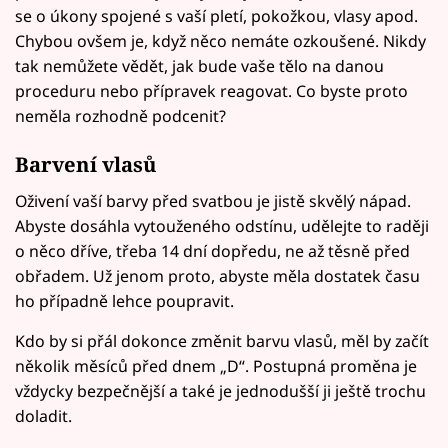
se o úkony spojené s vaší pletí, pokožkou, vlasy apod.
Chybou ovšem je, když něco nemáte ozkoušené. Nikdy
tak nemůžete vědět, jak bude vaše tělo na danou
proceduru nebo přípravek reagovat. Co byste proto
neměla rozhodně podcenit?
Barvení vlasů
Oživení vaší barvy před svatbou je jistě skvělý nápad.
Abyste dosáhla vytouženého odstínu, udělejte to raději
o něco dříve, třeba 14 dní dopředu, ne až těsně před
obřadem. Už jenom proto, abyste měla dostatek času
ho případně lehce poupravit.
Kdo by si přál dokonce změnit barvu vlasů, měl by začít
několik měsíců před dnem „D“. Postupná proměna je
vždycky bezpečnější a také je jednodušší ji ještě trochu
doladit.