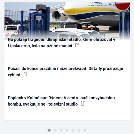
Na pokraji tragédie: Ukrajinské letadlo, které ohrožoval v
Lipsku dron, bylo naložené municí
Počasí do konce prázdnin může překvapit. Detaily prozrazuje
výhled
Poplach v Kolíně nad Rýnem: V centru našli nevybuchlou
bombu, evakuuje se i televizní studio