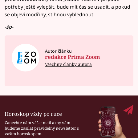
potřeby ještě vylepšit, bude mít čas se usadit, a pokud
se objeví modřiny, stihnou vyblednout.
-šp-
Autor článku
redakce Prima Zoom
Všechny články autora
Horoskop vždy po ruce
Zanechte nám váš e-mail a my vám
budeme zasílat pravidelný newsletter s
vaším horoskopem.