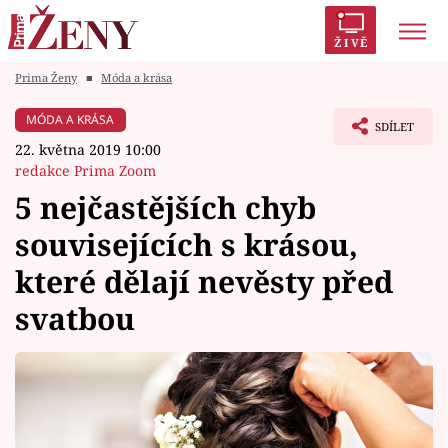
ŽIVĚ
Prima Ženy
■
Móda a krása
Trendy:
Polabí
Inspekce
Prostřeno!
AYTO?
MÓDA A KRÁSA
SDÍLET
Módní alarm
Zrádci
Proměny
22. května 2019 10:00
redakce Prima Zoom
5 nejčastějších chyb
souvisejících s krásou,
Témata
které dělají nevěsty před
Celebrity
svatbou
Vztahy
Seriály