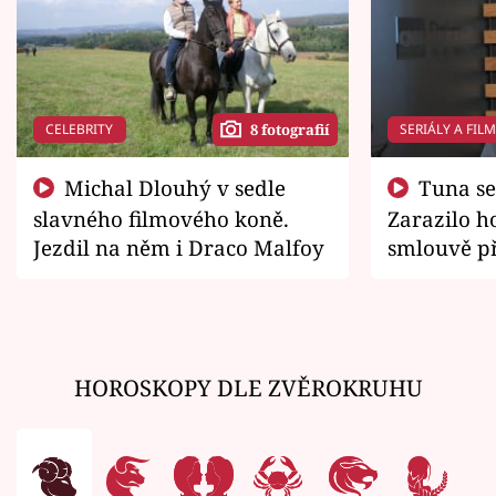
CELEBRITY
SERIÁLY A FIL
8 fotografií
Michal Dlouhý v sedle
Tuna se chtěl vrátit domů.
slavného filmového koně.
Zarazilo ho
Jezdil na něm i Draco Malfoy
smlouvě př
zemřít
HOROSKOPY DLE ZVĚROKRUHU