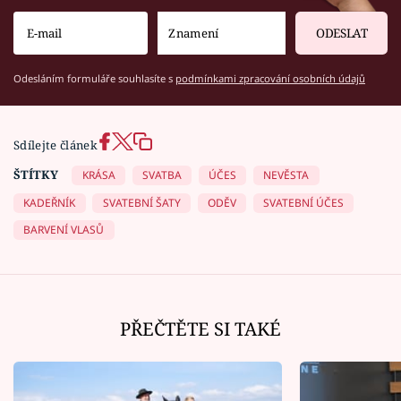
ODESLAT
Odesláním formuláře souhlasíte s
podmínkami zpracování osobních údajů
Sdílejte článek
ŠTÍTKY
KRÁSA
SVATBA
ÚČES
NEVĚSTA
KADEŘNÍK
SVATEBNÍ ŠATY
ODĚV
SVATEBNÍ ÚČES
BARVENÍ VLASŮ
PŘEČTĚTE SI TAKÉ