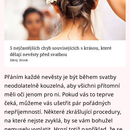
Horoskopy
Sledujte prima+
Filmový festival Karlovy Vary
Pořady
5 nejčastějších chyb souvisejících s krásou, které
dělají nevěsty před svatbou
Mámy sobě
Zdroj: iStock
Přihlášení
Přáním každé nevěsty je být během svatby
neodolatelně kouzelná, aby všichni přítomní
měli oči jenom pro ni. Pokud vás to teprve
Sledujte nás
čeká, můžeme vás ušetřit pár pořádných
nepříjemností. Některé zkrášlující procedury,
na které nejste zvyklá, by se vám bohužel
nemusely vyplatit. Hrozí totiž například, že se