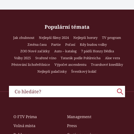
Populární témata
Jak zhubnout
Nejlepší filmy 2024
Nejlepší horory
TV program
Změna času
Partie
Počasí
Kdy budou volby
ZOO Nové začátky
Auto – katalog
7 pádů Honzy Dědka
Volby 2025
Svařené víno
Tatarák podle Pohlreicha
Aloe vera
Pěstování lichořeřišnice
Výpočet ascendentu
Tvarohové knedlíky
Nejlepší palačinky
Švestkový koláč
O FTV Prima
Management
Volná místa
Press