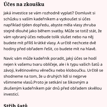
Účes
na zkoušku
Jaká investice se vám rozhodně vyplatí? Domluvit si
schůzku s vaším kadeřníkem a vyzkoušet si účes
například týden dopředu, abyste měla vlasy zhruba
stejně dlouhé jako během svatby. Může se totiž stát, že
vám vybraný účes nebude tolik slušet nebo na něj
budete mít příliš krátké vlasy. A určitě nechcete dvě
hodiny před obřadem řešit, co budete mít na hlavě.
Navíc vám může kadeřník poradit, jaký účes se hodí
nejen k vašemu tvaru obličeje, ale i k typu vašich šatů a
závoji, květinovému věnečku nebo kloboučku. Určitě se
shodneme na tom, že u druhých lidí si nejprve
všimneme vlasů.Proto je setkání se šikovným a
zkušeným kadeřníkem pár dnů před obřadem skvělou
investicí.
Střih šatů