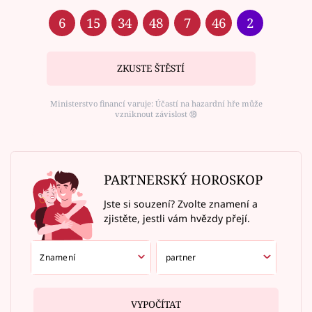
6
15
34
48
7
46
2
ZKUSTE ŠTĚSTÍ
Ministerstvo financí varuje: Účastí na hazardní hře může
vzniknout závislost ⑱
PARTNERSKÝ HOROSKOP
Jste si souzení? Zvolte znamení a
zjistěte, jestli vám hvězdy přejí.
VYPOČÍTAT