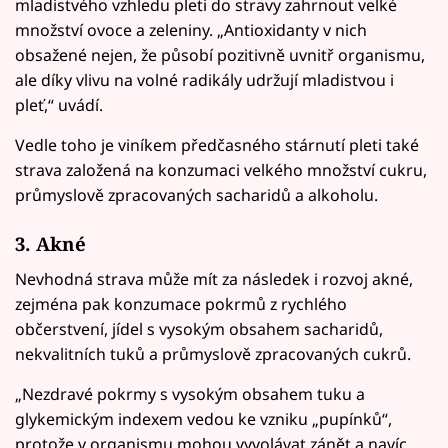
mladistvého vzhledu pleti do stravy zahrnout velké
množství ovoce a zeleniny. „Antioxidanty v nich
obsažené nejen, že působí pozitivně uvnitř organismu,
ale díky vlivu na volné radikály udržují mladistvou i
pleť,“ uvádí.
Vedle toho je viníkem předčasného stárnutí pleti také
strava založená na konzumaci velkého množství cukru,
průmyslově zpracovaných sacharidů a alkoholu.
3. Akné
Nevhodná strava může mít za následek i rozvoj akné,
zejména pak konzumace pokrmů z rychlého
občerstvení, jídel s vysokým obsahem sacharidů,
nekvalitních tuků a průmyslově zpracovaných cukrů.
„Nezdravé pokrmy s vysokým obsahem tuku a
glykemickým indexem vedou ke vzniku „pupínků“,
protože v organismu mohou vyvolávat zánět a navíc