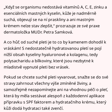
„Když se organismu nedostává vitamínů A, C, E, zinku a
esenciálních mastných kyselin, kůže je nadměrně
suchá, objevují se na ní praskliny a ani mastným
krémem nelze stav zlepšit,“ prozrazuje ze své praxe
dermatoložka MUDr. Petra Samková.
A co hůř, od suché pleti je to co by kamenem dohodil k
vráskám! S nedostatečně hydratovanou pletí se pojí
nižší obsah kyseliny hyaluronové a kolagenu, tedy
polysacharidu a bílkoviny, které jsou nezbytné k
mladistvě vypnuté pleti bez vrásek.
Pokud se chcete suché pleti vyvarovat, snažte se do své
stravy zahrnout všechny výše zmíněné živiny, a
samozřejmě nezapomínejte ani na vhodnou péči o pleť,
která by měla sestávat alespoň z každodenní aplikace
přípravku s SPF faktorem a hydratačního krému, který
kůži dodá hydrataci také zvenčí.