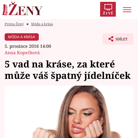
ŽIVĚ
Prima Ženy
■
Móda a krása
Trendy:
Polabí
Inspekce
Prostřeno!
AYTO?
MÓDA A KRÁSA
SDÍLET
Módní alarm
Zrádci
Proměny
5. prosince 2016 14:00
Anna Kopečková
5 vad na kráse, za které
může váš špatný jídelníček
Témata
Celebrity
Vztahy
Seriály