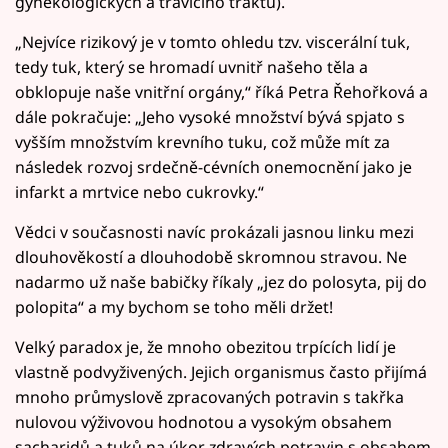
gynekologických a trávicího traktu).
„Nejvíce rizikový je v tomto ohledu tzv. viscerální tuk,
tedy tuk, který se hromadí uvnitř našeho těla a
obklopuje naše vnitřní orgány,“ říká Petra Řehořková a
dále pokračuje: „Jeho vysoké množství bývá spjato s
vyšším množstvím krevního tuku, což může mít za
následek rozvoj srdečně-cévních onemocnění jako je
infarkt a mrtvice nebo cukrovky.“
Vědci v současnosti navíc prokázali jasnou linku mezi
dlouhověkostí a dlouhodobě skromnou stravou. Ne
nadarmo už naše babičky říkaly „jez do polosyta, pij do
polopita“ a my bychom se toho měli držet!
Velký paradox je, že mnoho obezitou trpících lidí je
vlastně podvyživených. Jejich organismus často přijímá
mnoho průmyslově zpracovaných potravin s takřka
nulovou výživovou hodnotou a vysokým obsahem
sacharidů a tuků na úkor zdravých potravin s obsahem