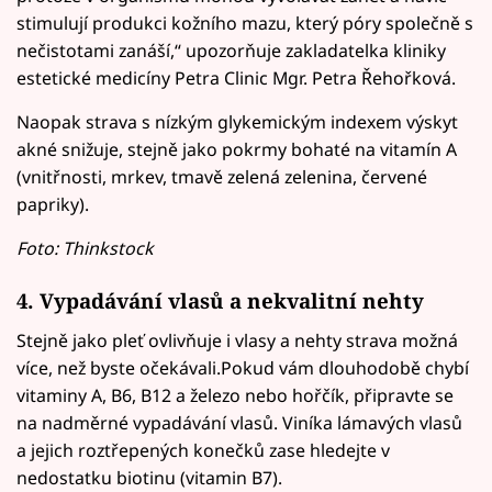
stimulují produkci kožního mazu, který póry společně s
nečistotami zanáší,“ upozorňuje zakladatelka kliniky
estetické medicíny Petra Clinic Mgr. Petra Řehořková.
Naopak strava s nízkým glykemickým indexem výskyt
akné snižuje, stejně jako pokrmy bohaté na vitamín A
(vnitřnosti, mrkev, tmavě zelená zelenina, červené
papriky).
Foto: Thinkstock
4. Vypadávání vlasů a nekvalitní nehty
Stejně jako pleť ovlivňuje i vlasy a nehty strava možná
více, než byste očekávali.Pokud vám dlouhodobě chybí
vitaminy A, B6, B12 a železo nebo hořčík, připravte se
na nadměrné vypadávání vlasů. Viníka lámavých vlasů
a jejich roztřepených konečků zase hledejte v
nedostatku biotinu (vitamin B7).