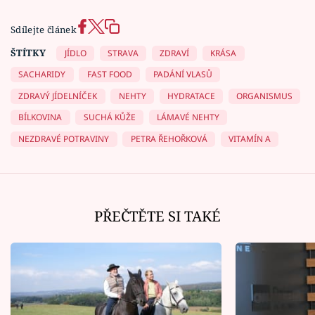
Sdílejte článek
ŠTÍTKY
JÍDLO
STRAVA
ZDRAVÍ
KRÁSA
SACHARIDY
FAST FOOD
PADÁNÍ VLASŮ
ZDRAVÝ JÍDELNÍČEK
NEHTY
HYDRATACE
ORGANISMUS
BÍLKOVINA
SUCHÁ KŮŽE
LÁMAVÉ NEHTY
NEZDRAVÉ POTRAVINY
PETRA ŘEHOŘKOVÁ
VITAMÍN A
PŘEČTĚTE SI TAKÉ