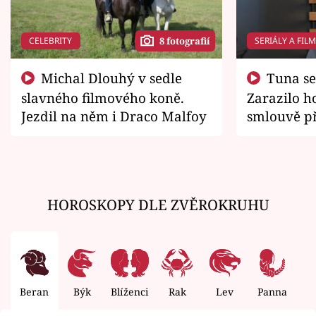
CELEBRITY
SERIÁLY A FIL
8 fotografií
Michal Dlouhý v sedle
Tuna se chtěl vrátit domů.
slavného filmového koně.
Zarazilo ho
Jezdil na něm i Draco Malfoy
smlouvě př
zemřít
HOROSKOPY DLE ZVĚROKRUHU
Beran
Býk
Blíženci
Rak
Lev
Panna
V