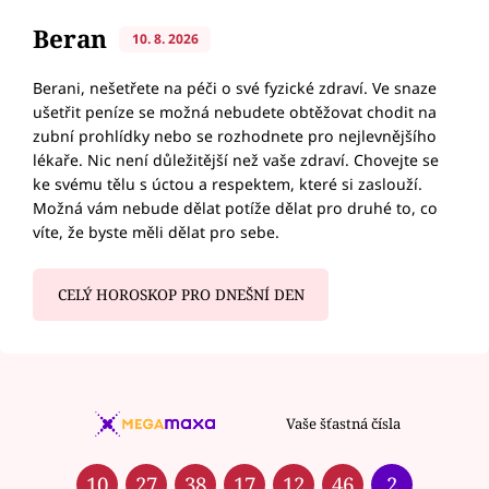
Beran
10. 8. 2026
Berani, nešetřete na péči o své fyzické zdraví. Ve snaze
ušetřit peníze se možná nebudete obtěžovat chodit na
zubní prohlídky nebo se rozhodnete pro nejlevnějšího
lékaře. Nic není důležitější než vaše zdraví. Chovejte se
ke svému tělu s úctou a respektem, které si zaslouží.
Možná vám nebude dělat potíže dělat pro druhé to, co
víte, že byste měli dělat pro sebe.
CELÝ HOROSKOP PRO DNEŠNÍ DEN
Vaše šťastná čísla
10
27
38
17
12
46
2