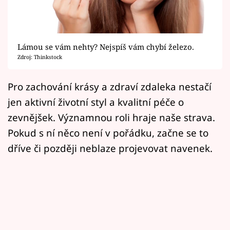
Horoskopy
Sledujte prima+
Lámou se vám nehty? Nejspíš vám chybí železo.
Filmový festival Karlovy Vary
Zdroj: Thinkstock
Pořady
Pro zachování krásy a zdraví zdaleka nestačí
jen aktivní životní styl a kvalitní péče o
Mámy sobě
zevnějšek. Významnou roli hraje naše strava.
Pokud s ní něco není v pořádku, začne se to
Přihlášení
dříve či později neblaze projevovat navenek.
Sledujte nás