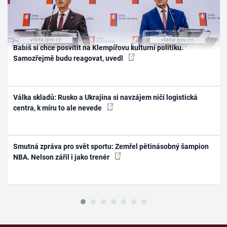
Babiš si chce posvítit na Klempířovu kulturní politiku.
Samozřejmě budu reagovat, uvedl
Válka skladů: Rusko a Ukrajina si navzájem ničí logistická
centra, k míru to ale nevede
Smutná zpráva pro svět sportu: Zemřel pětinásobný šampion
NBA. Nelson zářil i jako trenér