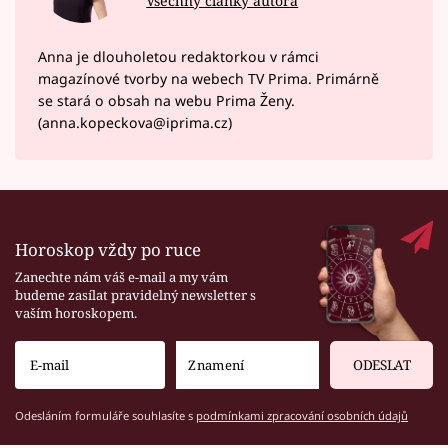
Všechny články autora
Anna je dlouholetou redaktorkou v rámci
magazínové tvorby na webech TV Prima. Primárně
se stará o obsah na webu Prima Ženy.
(anna.kopeckova@iprima.cz)
Horoskop vždy po ruce
Zanechte nám váš e-mail a my vám
budeme zasílat pravidelný newsletter s
vaším horoskopem.
ODESLAT
Odesláním formuláře souhlasíte s
podmínkami zpracování osobních údajů