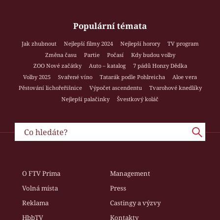
Populární témata
Jak zhubnout
Nejlepší filmy 2024
Nejlepší horory
TV program
Změna času
Partie
Počasí
Kdy budou volby
ZOO Nové začátky
Auto – katalog
7 pádů Honzy Dědka
Volby 2025
Svařené víno
Tatarák podle Pohlreicha
Aloe vera
Pěstování lichořeřišnice
Výpočet ascendentu
Tvarohové knedlíky
Nejlepší palačinky
Švestkový koláč
O FTV Prima
Management
Volná místa
Press
Reklama
Castingy a výzvy
HbbTV
Kontakty