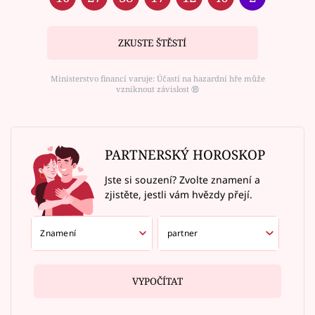
ZKUSTE ŠTĚSTÍ
Ministerstvo financí varuje: Účastí na hazardní hře může
vzniknout závislost ⑱
PARTNERSKÝ HOROSKOP
Jste si souzení? Zvolte znamení a
zjistěte, jestli vám hvězdy přejí.
VYPOČÍTAT