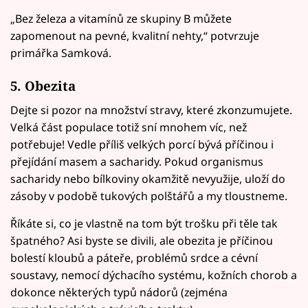
„Bez železa a vitamínů ze skupiny B můžete
zapomenout na pevné, kvalitní nehty,“ potvrzuje
primářka Samková.
5. Obezita
Dejte si pozor na množství stravy, které zkonzumujete.
Velká část populace totiž sní mnohem víc, než
potřebuje! Vedle příliš velkých porcí bývá příčinou i
přejídání masem a sacharidy. Pokud organismus
sacharidy nebo bílkoviny okamžitě nevyužije, uloží do
zásoby v podobě tukových polštářů a my tloustneme.
Říkáte si, co je vlastně na tom být trošku při těle tak
špatného? Asi byste se divili, ale obezita je příčinou
bolestí kloubů a páteře, problémů srdce a cévní
soustavy, nemocí dýchacího systému, kožních chorob a
dokonce některých typů nádorů (zejména