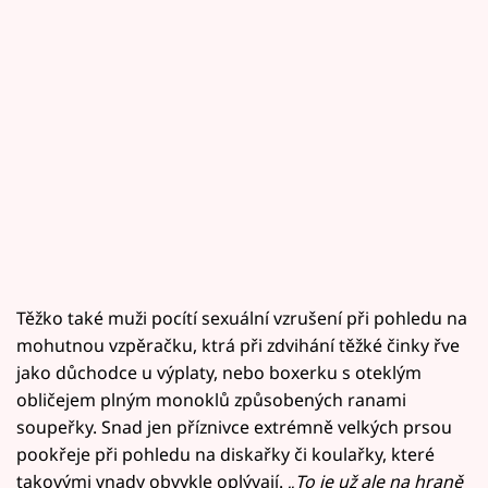
Těžko také muži pocítí sexuální vzrušení při pohledu na
mohutnou vzpěračku, ktrá při zdvihání těžké činky řve
jako důchodce u výplaty, nebo boxerku s oteklým
obličejem plným monoklů způsobených ranami
soupeřky. Snad jen příznivce extrémně velkých prsou
pookřeje při pohledu na diskařky či koulařky, které
takovými vnady obvykle oplývají. „
To je už ale na hraně