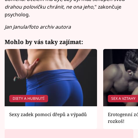
drahou polovičku chránit, ne ona jeho,
" zakončuje
psycholog.
Jan Janula/foto archiv autora
Mohlo by vás taky zajímat:
DIETY A HUBNUTÍ
SEX A VZTAHY
Sexy zadek pomocí dřepů a výpadů
Erotogenní z
rozkoš!