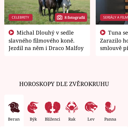
CELEBRITY
SERIÁLY A FIL
8 fotografií
Michal Dlouhý v sedle
Tuna se chtěl vrátit domů.
slavného filmového koně.
Zarazilo ho
Jezdil na něm i Draco Malfoy
smlouvě př
zemřít
HOROSKOPY DLE ZVĚROKRUHU
Beran
Býk
Blíženci
Rak
Lev
Panna
V