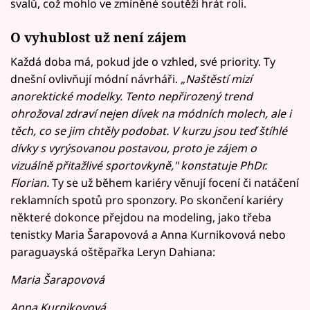
svalů, což mohlo ve zmíněné soutěži hrát roli.
O vyhublost už není zájem
Každá doba má, pokud jde o vzhled, své priority. Ty
dnešní ovlivňují módní návrháři.
„Naštěstí mizí
anorektické modelky. Tento nepřirozený trend
ohrožoval zdraví nejen dívek na módních molech, ale i
těch, co se jim chtěly podobat. V kurzu jsou teď štíhlé
dívky s vyrýsovanou postavou, proto je zájem o
vizuálně přitažlivé sportovkyně," konstatuje PhDr.
Florian.
Ty se už během kariéry věnují focení či natáčení
reklamních spotů pro sponzory. Po skončení kariéry
některé dokonce přejdou na modeling, jako třeba
tenistky Maria Šarapovová a Anna Kurnikovová nebo
paraguayská oštěpařka Leryn Dahiana:
Maria Šarapovová
Anna Kurnikovová