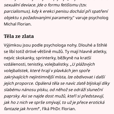
sexuální deviace. Jde o formu fetišismu (tzv.
parcialismus), kdy k erekci penisu dochází při spatření
objektu s požadovanými parametry,
" varuje psycholog
Michal Florian.
Těla ze zlata
Výjimkou jsou podle psychologa nohy. Dlouhé a štíhlé
se líbí totiž drtivé většině mužů. Ty mají hlavně atletky,
nejvíc skokanky, sprinterky, běžkyně na kratší
vzdálenosti, tenistky, volejbalistky.
„U plážových
volejbalistek, které hrají v plavkách jen spoře
zakrývajících nejintimnější místa, lze obdivovat i další
jejich proporce. Opálená těla se navíc zlatě blýskají díky
slabému nánosu písku, od něhož se odráží sluneční
paprsky. Asi se najde dost mužů, kteří si představují,
jak ho z nich ve sprše smývají, to už je přece erotická
fantazie jak hrom!
", říká PhDr. Florian.