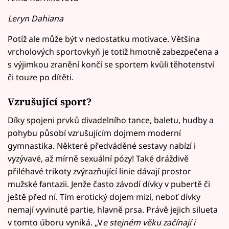
Leryn Dahiana
Potíž ale může být v nedostatku motivace. Většina
vrcholových sportovkyň je totiž hmotně zabezpečena a
s výjimkou zranění končí se sportem kvůli těhotenství
či touze po dítěti.
Vzrušující sport?
Díky spojeni prvků divadelního tance, baletu, hudby a
pohybu působí vzrušujícím dojmem moderní
gymnastika. Některé předváděné sestavy nabízí i
vyzývavé, až mírně sexuální pózy! Také dráždivě
přiléhavé trikoty zvýrazňující linie dávají prostor
mužské fantazii. Jenže často závodí dívky v pubertě či
ještě před ní. Tím erotický dojem mizí, neboť dívky
nemají vyvinuté partie, hlavně prsa. Právě jejich silueta
v tomto úboru vyniká. „V
e stejném věku začínají i