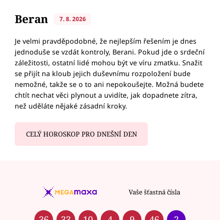
Beran
7. 8. 2026
Je velmi pravděpodobné, že nejlepším řešením je dnes
jednoduše se vzdát kontroly, Berani. Pokud jde o srdeční
záležitosti, ostatní lidé mohou být ve víru zmatku. Snažit
se přijít na kloub jejich duševnímu rozpoložení bude
nemožné, takže se o to ani nepokoušejte. Možná budete
chtít nechat věci plynout a uvidíte, jak dopadnete zítra,
než uděláte nějaké zásadní kroky.
CELÝ HOROSKOP PRO DNEŠNÍ DEN
Vaše šťastná čísla
36
33
10
4
9
46
2