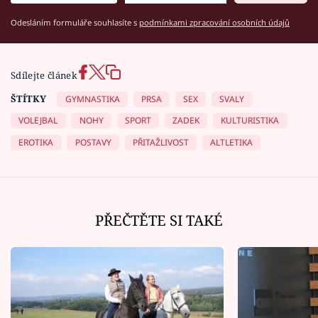
Odesláním formuláře souhlasíte s
podmínkami zpracování osobních údajů
Sdílejte článek
ŠTÍTKY
GYMNASTIKA
PRSA
SEX
SVALY
VOLEJBAL
NOHY
SPORT
ZADEK
KULTURISTIKA
EROTIKA
POSTAVY
PŘITAŽLIVOST
ALTLETIKA
PŘEČTĚTE SI TAKÉ