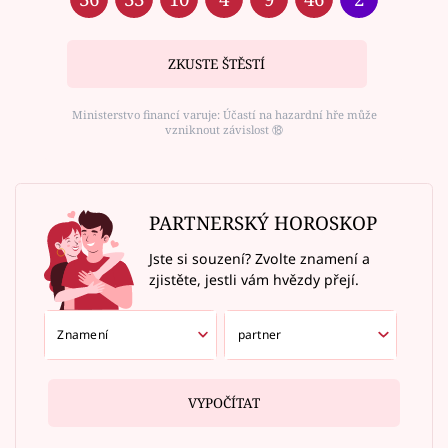
ZKUSTE ŠTĚSTÍ
Ministerstvo financí varuje: Účastí na hazardní hře může
vzniknout závislost ⑱
PARTNERSKÝ HOROSKOP
Jste si souzení? Zvolte znamení a
zjistěte, jestli vám hvězdy přejí.
VYPOČÍTAT