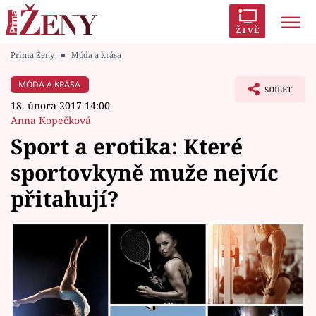
ŽIVĚ
Prima Ženy
■
Móda a krása
Trendy:
Polabí
Inspekce
Prostřeno!
AYTO?
MÓDA A KRÁSA
SDÍLET
Módní alarm
Zrádci
Proměny
18. února 2017 14:00
Anna Kopečková
Sport a erotika: Které
sportovkyně muže nejvíc
Témata
přitahují?
Celebrity
Vztahy
Seriály