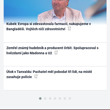
Kubek: Evropa si zdevastovala farmacii, nakupujeme v
Bangladéši. Vojtěch ničí zdravotnictví
Zemřel známý hudebník a producent Orbit. Spolupracoval s
hvězdami jako Madonna a U2
Útok v Tanvaldu: Pachatel měl pobodat tři lidi, na místě
zasahuje policie