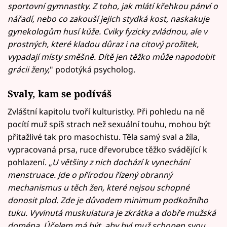
sportovní gymnastky. Z toho, jak mlátí křehkou pánví o
nářadí, nebo co zakouší jejich stydká kost, naskakuje
gynekologům husí kůže. Cviky fyzicky zvládnou, ale v
prostných, které kladou důraz i na citový prožitek,
vypadají místy směšně. Dítě jen těžko může napodobit
grácii ženy,
" podotýká psycholog.
Svaly, kam se podíváš
Zvláštní kapitolu tvoří kulturistky. Při pohledu na ně
pocítí muž spíš strach než sexuální touhu, mohou být
přitažlivé tak pro masochistu. Těla samý sval a žíla,
vypracovaná prsa, ruce dřevorubce těžko svádějící k
pohlazení. „
U většiny z nich dochází k vynechání
menstruace. Jde o přírodou řízený obranný
mechanismus u těch žen, které nejsou schopné
donosit plod. Zde je důvodem minimum podkožního
tuku. Vyvinutá muskulatura je zkrátka a dobře mužská
doména. Účelem má být, aby byl muž schopen svou