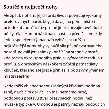
Soutěž o nejhezčí nohy
Ale zpět k nohám. Jejich přitažlivost potvrzují výzkumy
preferovaných partií, kdy je dávají na první místo i
ortodoxní „horňáci“ (z pro ně jinak „nezajímavé“ dolní
půlky těla). Humorná situace nastala před časem, kdy
jeden společenský magazín vyhlásil soutěž o
nejkrásnější nohy. Aby vyloučil vliv pěkně tvarovaného
pozadí, povolil jen snímky končící na stehně v místě,
kde začíná okraj spodního prádla, vyfocené zezadu a z
profilu. S obrovským náskokem zvítězil patnáctiletý
klouček, kterého z legrace přihlásila pod svým jménem
mladší sestra!
Nedospělý chlapec se totiž ladnými křivkami podobá
ženě, navíc čím dál víc jich má, neznámo proč,
podobnou postavu (tvar přesýpacích hodin) než
mužské typické V. U nohou je patrný náznak budoucích