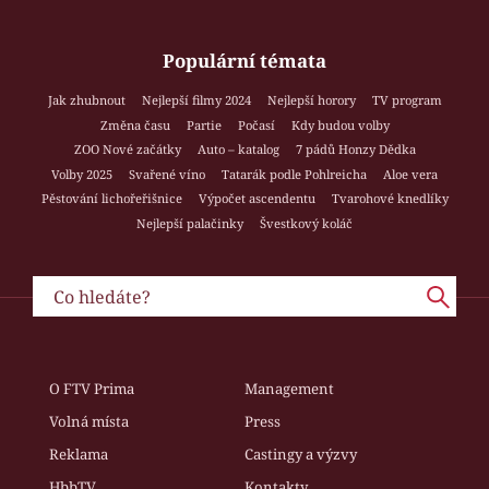
Populární témata
Jak zhubnout
Nejlepší filmy 2024
Nejlepší horory
TV program
Změna času
Partie
Počasí
Kdy budou volby
ZOO Nové začátky
Auto – katalog
7 pádů Honzy Dědka
Volby 2025
Svařené víno
Tatarák podle Pohlreicha
Aloe vera
Pěstování lichořeřišnice
Výpočet ascendentu
Tvarohové knedlíky
Nejlepší palačinky
Švestkový koláč
O FTV Prima
Management
Volná místa
Press
Reklama
Castingy a výzvy
HbbTV
Kontakty