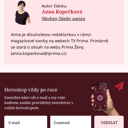
Autor článku
Anna Kopečková
Všechny články autora
Anna je dlouholetou redaktorkou v rámci
magazínové tvorby na webech TV Prima. Primárně
se stará o obsah na webu Prima Ženy.
(anna.kopeckova@iprima.cz)
Horoskop vždy po ruce
Zanechte nám váš e-mail a my vám
budeme zasílat pravidelný newsletter s
vaším horoskopem.
ODESLAT