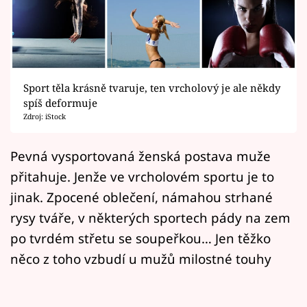
Horoskopy
Sledujte prima+
Filmový festival Karlovy Vary
Sport těla krásně tvaruje, ten vrcholový je ale někdy
Pořady
spíš deformuje
Zdroj: iStock
Mámy sobě
Pevná vysportovaná ženská postava muže
přitahuje. Jenže ve vrcholovém sportu je to
Přihlášení
jinak. Zpocené oblečení, námahou strhané
rysy tváře, v některých sportech pády na zem
Sledujte nás
po tvrdém střetu se soupeřkou… Jen těžko
něco z toho vzbudí u mužů milostné touhy