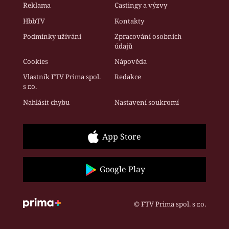
Reklama
Castingy a výzvy
HbbTV
Kontakty
Podmínky užívání
Zpracování osobních
údajů
Cookies
Nápověda
Vlastník FTV Prima spol.
Redakce
s r.o.
Nahlásit chybu
Nastavení soukromí
App Store
Google Play
© FTV Prima spol. s r.o.