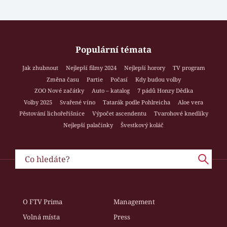
Populární témata
Jak zhubnout
Nejlepší filmy 2024
Nejlepší horory
TV program
Změna času
Partie
Počasí
Kdy budou volby
ZOO Nové začátky
Auto – katalog
7 pádů Honzy Dědka
Volby 2025
Svařené víno
Tatarák podle Pohlreicha
Aloe vera
Pěstování lichořeřišnice
Výpočet ascendentu
Tvarohové knedlíky
Nejlepší palačinky
Švestkový koláč
O FTV Prima
Management
Volná místa
Press