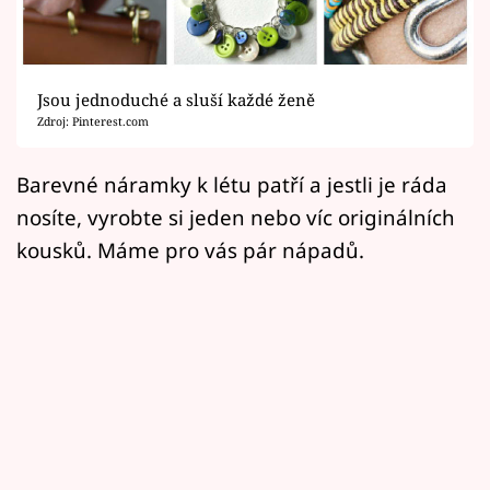
Horoskopy
Sledujte prima+
Jsou jednoduché a sluší každé ženě
Filmový festival Karlovy Vary
Zdroj: Pinterest.com
Pořady
Barevné náramky k létu patří a jestli je ráda
nosíte, vyrobte si jeden nebo víc originálních
Mámy sobě
kousků. Máme pro vás pár nápadů.
Přihlášení
Sledujte nás