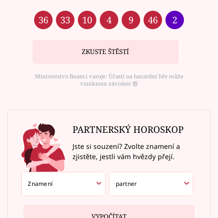
36
33
10
4
9
46
2
ZKUSTE ŠTĚSTÍ
Ministerstvo financí varuje: Účastí na hazardní hře může
vzniknout závislost ⑱
PARTNERSKÝ HOROSKOP
Jste si souzení? Zvolte znamení a
zjistěte, jestli vám hvězdy přejí.
VYPOČÍTAT