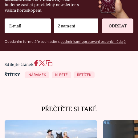
budeme zasílat pravidelný newsletter s
vaším horoskopem.
ODESLAT
Odesláním formuláře souhlasíte s
podmínkami zpracování osobních údajů
Sdílejte článek
ŠTÍTKY
NÁRAMEK
KLEŠTĚ
ŘETÍZEK
PŘEČTĚTE SI TAKÉ