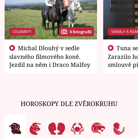
CELEBRITY
SERIÁLY A FIL
8 fotografií
Michal Dlouhý v sedle
Tuna se chtěl vrátit domů.
slavného filmového koně.
Zarazilo ho
Jezdil na něm i Draco Malfoy
smlouvě př
zemřít
HOROSKOPY DLE ZVĚROKRUHU