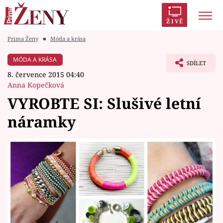
ŽIVĚ
Prima Ženy
■
Móda a krása
Trendy:
Polabí
Inspekce
Prostřeno!
AYTO?
MÓDA A KRÁSA
SDÍLET
Módní alarm
Zrádci
Proměny
8. července 2015 04:40
Anna Kopečková
VYROBTE SI: Slušivé letní
náramky
Témata
Celebrity
Vztahy
Seriály