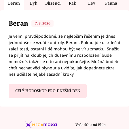
Beran
Býk
Blíženci
Rak
Lev
Panna
V
Beran
7. 8. 2026
Je velmi pravděpodobné, že nejlepším řešením je dnes
jednoduše se vzdát kontroly, Berani. Pokud jde o srdeční
záležitosti, ostatní lidé mohou být ve víru zmatku. Snažit
se přijít na kloub jejich duševnímu rozpoložení bude
nemožné, takže se o to ani nepokoušejte. Možná budete
chtít nechat věci plynout a uvidíte, jak dopadnete zítra,
než uděláte nějaké zásadní kroky.
CELÝ HOROSKOP PRO DNEŠNÍ DEN
Vaše šťastná čísla