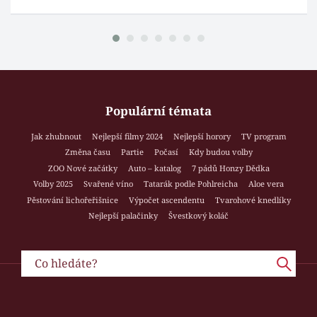
Populární témata
Jak zhubnout
Nejlepší filmy 2024
Nejlepší horory
TV program
Změna času
Partie
Počasí
Kdy budou volby
ZOO Nové začátky
Auto – katalog
7 pádů Honzy Dědka
Volby 2025
Svařené víno
Tatarák podle Pohlreicha
Aloe vera
Pěstování lichořeřišnice
Výpočet ascendentu
Tvarohové knedlíky
Nejlepší palačinky
Švestkový koláč