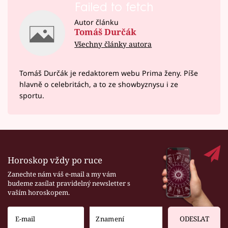
Failed to fetch
Autor článku
Tomáš Durčák
Všechny články autora
Tomáš Durčák je redaktorem webu Prima ženy. Píše
hlavně o celebritách, a to ze showbyznysu i ze
sportu.
Horoskop vždy po ruce
Zanechte nám váš e-mail a my vám
budeme zasílat pravidelný newsletter s
vaším horoskopem.
ODESLAT