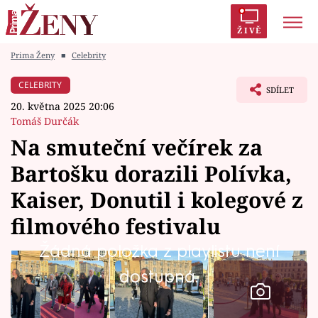
ŽIVĚ
Prima Ženy
■
Celebrity
Trendy:
Polabí
Inspekce
Prostřeno!
AYTO?
CELEBRITY
SDÍLET
Módní alarm
Zrádci
Proměny
20. května 2025 20:06
Tomáš Durčák
Na smuteční večírek za
Bartošku dorazili Polívka,
Témata
Kaiser, Donutil i kolegové z
Celebrity
filmového festivalu
Žádná položka z playlistu není
Vztahy
dostupná.
Seriály