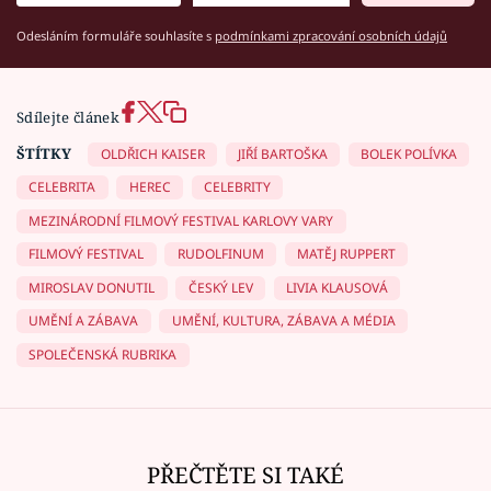
Odesláním formuláře souhlasíte s
podmínkami zpracování osobních údajů
Sdílejte článek
ŠTÍTKY
OLDŘICH KAISER
JIŘÍ BARTOŠKA
BOLEK POLÍVKA
CELEBRITA
HEREC
CELEBRITY
MEZINÁRODNÍ FILMOVÝ FESTIVAL KARLOVY VARY
FILMOVÝ FESTIVAL
RUDOLFINUM
MATĚJ RUPPERT
MIROSLAV DONUTIL
ČESKÝ LEV
LIVIA KLAUSOVÁ
UMĚNÍ A ZÁBAVA
UMĚNÍ, KULTURA, ZÁBAVA A MÉDIA
SPOLEČENSKÁ RUBRIKA
PŘEČTĚTE SI TAKÉ