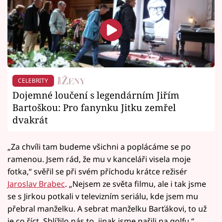
CELEBRITY
Dojemné loučení s legendárním Jiřím
Bartoškou: Pro fanynku Jitku zemřel
dvakrát
„Za chvíli tam budeme všichni a poplácáme se po
ramenou. Jsem rád, že mu v kanceláři visela moje
fotka,“ svěřil se při svém příchodu krátce režisér
Jaroslav Brabec
. „Nejsem ze světa filmu, ale i tak jsme
se s Jirkou potkali v televizním seriálu, kde jsem mu
přebral manželku. A sebrat manželku Barťákovi, to už
je co říct. Sblížilo nás to, jinak jsme pařili na golfu,“