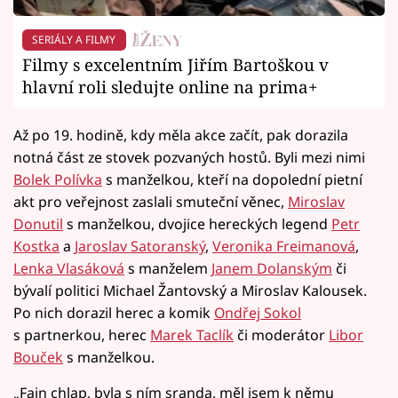
SERIÁLY A FILMY
Filmy s excelentním Jiřím Bartoškou v
hlavní roli sledujte online na prima+
Až po 19. hodině, kdy měla akce začít, pak dorazila
notná část ze stovek pozvaných hostů. Byli mezi nimi
Bolek Polívka
s manželkou, kteří na dopolední pietní
akt pro veřejnost zaslali smuteční věnec,
Miroslav
Donutil
s manželkou, dvojice hereckých legend
Petr
Kostka
a
Jaroslav Satoranský
,
Veronika Freimanová
,
Lenka Vlasáková
s manželem
Janem Dolanským
či
bývalí politici Michael Žantovský a Miroslav Kalousek.
Po nich dorazil herec a komik
Ondřej Sokol
s partnerkou, herec
Marek Taclík
či moderátor
Libor
Bouček
s manželkou.
„Fajn chlap, byla s ním sranda, měl jsem k němu