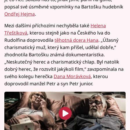
popsal své úsměvné vzpomínky na Bartošku hudebník
Ondřej Hejma
.
Mezi dalšími příchozími nechyběla také
Helena
Třeštíková
, kterou stejně jako na Českého lva do
Rudolfina doprovodila
těhotná dcera Hana
. „Úžasný
charismatický muž, který kam přišel, udělal dobře,“
zhodnotila Bartošku známá dokumentaristka.
„Neskutečný herec a charismatický chlap. Byl natolik
dobrý herec, že rozsvítil jakýkoli film,“ zavzpomínala na
svého kolegu herečka
Dana Morávková
, kterou
doprovodil manžel Petr a syn Petr junior.