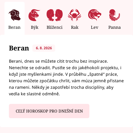
Beran
Býk
Blíženci
Rak
Lev
Panna
V
Beran
6. 8. 2026
Berani, dnes se můžete cítit trochu bez inspirace.
Nenechte se odradit. Pusťte se do jakéhokoli projektu, i
když jste myšlenkami jinde. V průběhu „špatné“ práce,
kterou můžete zpočátku chrlit, vám múza jemně přistane
na rameni. Někdy je zapotřebí trocha disciplíny, aby
vedla ke slastné odměně.
CELÝ HOROSKOP PRO DNEŠNÍ DEN