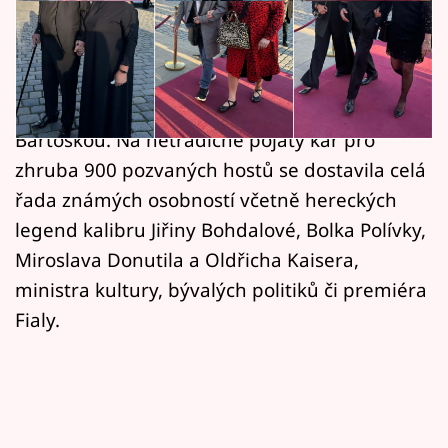
Horoskopy
V pražském Rudolfinu se uskutečnila
Sledujte prima+
závěrečná část rozloučení s hercem a
Filmový festival Karlovy Vary
prezidentem karlovarského festivalu Jiřím
Bartoškou. Na netradičně pojatý kar pro
Pořady
zhruba 900 pozvaných hostů se dostavila celá
řada známých osobností včetně hereckých
Mámy sobě
legend kalibru Jiřiny Bohdalové, Bolka Polívky,
Miroslava Donutila a Oldřicha Kaisera,
Přihlášení
ministra kultury, bývalých politiků či premiéra
Fialy.
Sledujte nás