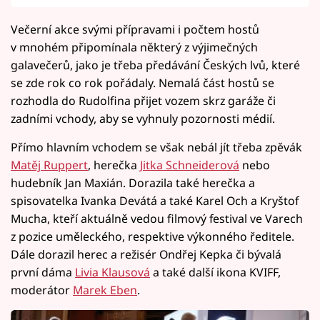
Večerní akce svými přípravami i počtem hostů
v mnohém připomínala některý z výjimečných
galavečerů, jako je třeba předávání Českých lvů, které
se zde rok co rok pořádaly. Nemalá část hostů se
rozhodla do Rudolfina přijet vozem skrz garáže či
zadními vchody, aby se vyhnuly pozornosti médií.
Přímo hlavním vchodem se však nebál jít třeba zpěvák
Matěj Ruppert
, herečka
Jitka Schneiderová
nebo
hudebník Jan Maxián. Dorazila také herečka a
spisovatelka Ivanka Devátá a také Karel Och a Kryštof
Mucha, kteří aktuálně vedou filmový festival ve Varech
z pozice uměleckého, respektive výkonného ředitele.
Dále dorazil herec a režisér Ondřej Kepka či bývalá
první dáma
Livia Klausová
a také další ikona KVIFF,
moderátor
Marek Eben
.