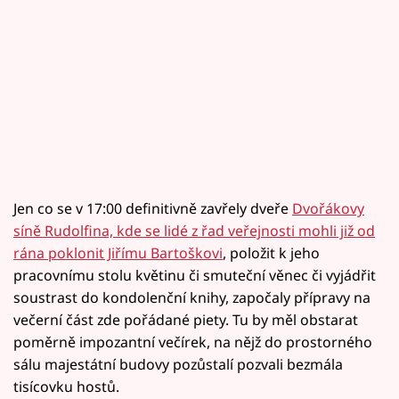
Jen co se v 17:00 definitivně zavřely dveře
Dvořákovy
síně Rudolfina, kde se lidé z řad veřejnosti mohli již od
rána poklonit Jiřímu Bartoškovi
, položit k jeho
pracovnímu stolu květinu či smuteční věnec či vyjádřit
soustrast do kondolenční knihy, započaly přípravy na
večerní část zde pořádané piety. Tu by měl obstarat
poměrně impozantní večírek, na nějž do prostorného
sálu majestátní budovy pozůstalí pozvali bezmála
tisícovku hostů.