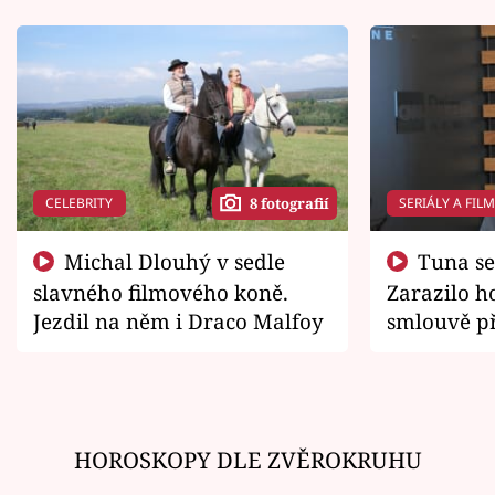
CELEBRITY
SERIÁLY A FIL
8 fotografií
Michal Dlouhý v sedle
Tuna se chtěl vrátit domů.
slavného filmového koně.
Zarazilo ho
Jezdil na něm i Draco Malfoy
smlouvě př
zemřít
HOROSKOPY DLE ZVĚROKRUHU