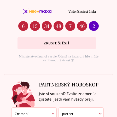
Vaše šťastná čísla
6
15
34
48
7
46
2
ZKUSTE ŠTĚSTÍ
Ministerstvo financí varuje: Účastí na hazardní hře může
vzniknout závislost ⑱
PARTNERSKÝ HOROSKOP
Jste si souzení? Zvolte znamení a
zjistěte, jestli vám hvězdy přejí.