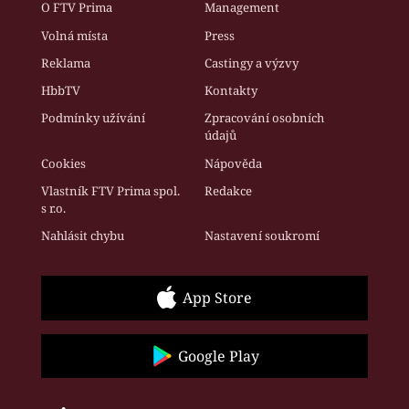
O FTV Prima
Management
Volná místa
Press
Reklama
Castingy a výzvy
HbbTV
Kontakty
Podmínky užívání
Zpracování osobních
údajů
Cookies
Nápověda
Vlastník FTV Prima spol.
Redakce
s r.o.
Nahlásit chybu
Nastavení soukromí
App Store
Google Play