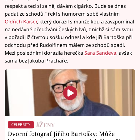
respekt a teď si za něj dávám cigárko. Bude se dnes
padat ze schodů,“ řekl s humorem sobě vlastním
Oldřich Kaiser
, který dorazil s manželkou a zavzpomínal
na nedávné předávání Českých lvů, z nichž si sám svou
v pořadí již čtvrtou sošku odnesl a kde Jiří Bartoška při
odchodu před Rudolfinem málem ze schodů spadl.
Mezi posledními dorazila herečka
Sara Sandeva
, avšak
sama bez Jakuba Prachaře.
CELEBRITY
Dvorní fotograf Jiřího Bartošky: Může