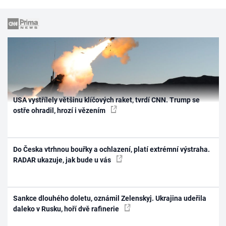
USA vystřílely většinu klíčových raket, tvrdí CNN. Trump se
ostře ohradil, hrozí i vězením
Do Česka vtrhnou bouřky a ochlazení, platí extrémní výstraha.
RADAR ukazuje, jak bude u vás
Sankce dlouhého doletu, oznámil Zelenskyj. Ukrajina udeřila
daleko v Rusku, hoří dvě rafinerie