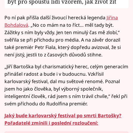
být pro spoustu lidí vzorem, jak život žít
Po ní pak přišla další živoucí herecká legenda
Jiřina
Bohdalová
. „No co mám na to říct… měl tady být.
Zážitky s ním byly vždy. Jen ten minulý čas mě zlobí,“
svěřila se při příchodu pro média. A na závěr dorazil
také premiér Petr Fiala, který dopředu avizoval, že si
není jistý, jestli to z časových důvodů stihne.
„Jiří Bartoška byl charismatický herec, celým generacím
přinášel radost a bude i v budoucnu. Vzkřísil
karlovarský festival, dal mu světové renomé. Poznal
jsem ho jako člověka, byl výborný společník,
inteligentní člověk, rád jsem s ním trávil chvíle,“ řekl při
svém příchodu do Rudolfina premiér.
Jaký bude karlovarský festival po smrti Bartošky?
Pořadatelé zmínili i poslední rozloučení: