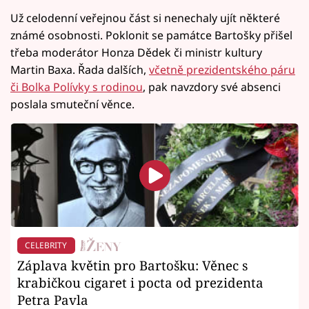
Už celodenní veřejnou část si nenechaly ujít některé
známé osobnosti. Poklonit se památce Bartošky přišel
třeba moderátor Honza Dědek či ministr kultury
Martin Baxa. Řada dalších,
včetně prezidentského páru
či Bolka Polívky s rodinou
, pak navzdory své absenci
poslala smuteční věnce.
CELEBRITY
Záplava květin pro Bartošku: Věnec s
krabičkou cigaret i pocta od prezidenta
Petra Pavla