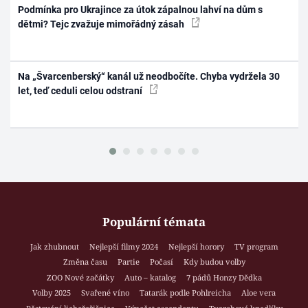
Podmínka pro Ukrajince za útok zápalnou lahví na dům s
dětmi? Tejc zvažuje mimořádný zásah
Na „Švarcenberský“ kanál už neodbočíte. Chyba vydržela 30
let, teď ceduli celou odstraní
Populární témata
Jak zhubnout
Nejlepší filmy 2024
Nejlepší horory
TV program
Změna času
Partie
Počasí
Kdy budou volby
ZOO Nové začátky
Auto – katalog
7 pádů Honzy Dědka
Volby 2025
Svařené víno
Tatarák podle Pohlreicha
Aloe vera