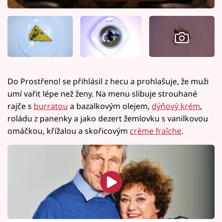
Do Prostřeno! se přihlásil z hecu a prohlašuje, že muži
umí vařit lépe než ženy. Na menu slibuje strouhané
rajče s
burratou
a bazalkovým olejem,
dýňový krém
,
roládu z panenky a jako dezert žemlovku s vanilkovou
omáčkou, křížalou a skořicovým
crème fraîche
.