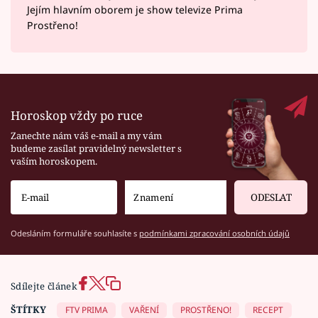
Jejím hlavním oborem je show televize Prima
Prostřeno!
Horoskop vždy po ruce
Zanechte nám váš e-mail a my vám
budeme zasílat pravidelný newsletter s
vaším horoskopem.
ODESLAT
Odesláním formuláře souhlasíte s
podmínkami zpracování osobních údajů
Sdílejte článek
ŠTÍTKY
FTV PRIMA
VAŘENÍ
PROSTŘENO!
RECEPT