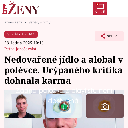
ŽIVĚ
Prima Ženy
■
Seriály a filmy
Trendy:
Polabí
Inspekce
Prostřeno!
AYTO?
SERIÁLY A FILMY
SDÍLET
Módní alarm
Zrádci
Proměny
28. ledna 2025 10:13
Petra Jaroševská
Nedovařené jídlo a alobal v
polévce. Urýpaného kritika
Témata
dohnala karma
Celebrity
Žádná položka z playlistu není
dostupná.
Vztahy
Seriály