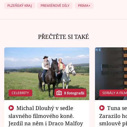
PLZEŇSKÝ KRAJ
PREMIÉROVÉ DÍLY
PRIMA+
PŘEČTĚTE SI TAKÉ
CELEBRITY
SERIÁLY A FIL
8 fotografií
Michal Dlouhý v sedle
Tuna se chtěl vrátit domů.
slavného filmového koně.
Zarazilo ho
Jezdil na něm i Draco Malfoy
smlouvě př