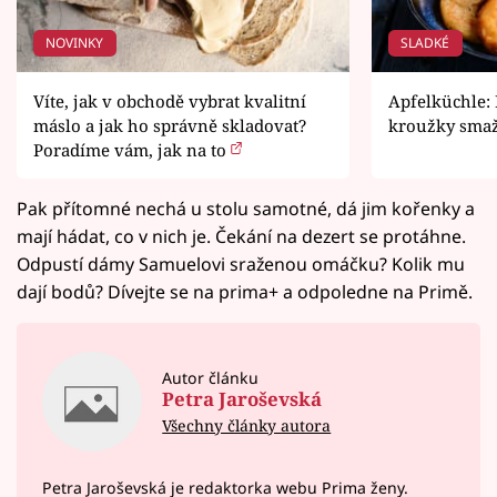
NOVINKY
SLADKÉ
Víte, jak v obchodě vybrat kvalitní
Apfelküchle:
máslo a jak ho správně skladovat?
kroužky smaž
Poradíme vám, jak na to
Pak přítomné nechá u stolu samotné, dá jim kořenky a
mají hádat, co v nich je. Čekání na dezert se protáhne.
Odpustí dámy Samuelovi sraženou omáčku? Kolik mu
dají bodů? Dívejte se na prima+ a odpoledne na Primě.
Autor článku
Petra Jaroševská
Všechny články autora
Petra Jaroševská je redaktorka webu Prima ženy.