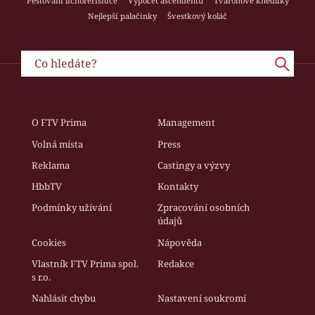
Pěstování lichořeřišnice
Výpočet ascendentu
Tvarohové knedlíky
Nejlepší palačinky
Švestkový koláč
O FTV Prima
Management
Volná místa
Press
Reklama
Castingy a výzvy
HbbTV
Kontakty
Podmínky užívání
Zpracování osobních
údajů
Cookies
Nápověda
Vlastník FTV Prima spol.
Redakce
s r.o.
Nahlásit chybu
Nastavení soukromí