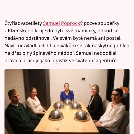
Čtyřiadvacetiletý
Samuel Poprocký
pozve soupeřky
z Plzeňského kraje do bytu své maminky, odkud se
nedávno odstěhoval. Ve svém bytě nemá ani postel.
Navíc nezvládl uklidit a divákům se tak naskytne pohled
na dřez plný špinavého nádobí. Samuel nedodělal
práva a pracuje jako logistik ve svatební agentuře.