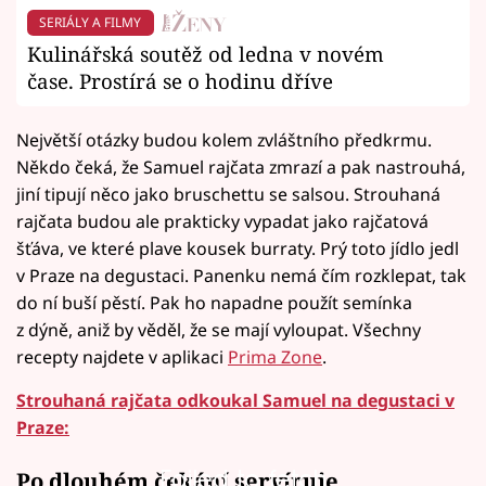
SERIÁLY A FILMY
Kulinářská soutěž od ledna v novém
čase. Prostírá se o hodinu dříve
Největší otázky budou kolem zvláštního předkrmu.
Někdo čeká, že Samuel rajčata zmrazí a pak nastrouhá,
jiní tipují něco jako bruschettu se salsou. Strouhaná
rajčata budou ale prakticky vypadat jako rajčatová
šťáva, ve které plave kousek burraty. Prý toto jídlo jedl
v Praze na degustaci. Panenku nemá čím rozklepat, tak
do ní buší pěstí. Pak ho napadne použít semínka
z dýně, aniž by věděl, že se mají vyloupat. Všechny
recepty najdete v aplikaci
Prima Zone
.
Strouhaná rajčata odkoukal Samuel na degustaci v
Praze:
Failed to fetch
Po dlouhém čekání servíruje