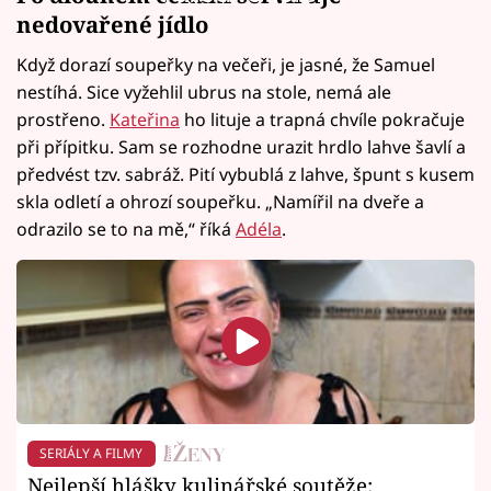
nedovařené jídlo
Když dorazí soupeřky na večeři, je jasné, že Samuel
nestíhá. Sice vyžehlil ubrus na stole, nemá ale
prostřeno.
Kateřina
ho lituje a trapná chvíle pokračuje
při přípitku. Sam se rozhodne urazit hrdlo lahve šavlí a
předvést tzv. sabráž. Pití vybublá z lahve, špunt s kusem
skla odletí a ohrozí soupeřku. „Namířil na dveře a
odrazilo se to na mě,“ říká
Adéla
.
SERIÁLY A FILMY
Nejlepší hlášky kulinářské soutěže: