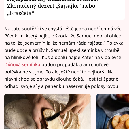
Zkomolený dezert „šajsajke“ nebo
„brasčeta“
Na tuto soutěžící se chystá ještě jedna nepříjemná věc.
Předkrm, který nejí: „Je škoda, že Samuel nebral ohled
na to, že jsem zmínila, že nemám ráda rajčata.“ Polévka
bude docela průšvih. Samuel upekl semínka v troubě
na hliníkové fólii. Kus alobalu najde Kateřina v polévce.
Dýňová semínka
budou propadák a ani chuťově
polévka nezaujme. To ale ještě není to nejhorší. Na
hlavní chod se opravdu dlouho čeká. Hostitel špatně
odhadl svoje síly a panenku naservíruje polosyrovou.