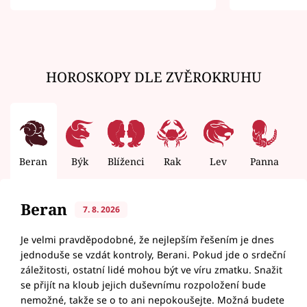
zemřít
HOROSKOPY DLE ZVĚROKRUHU
Beran
Býk
Blíženci
Rak
Lev
Panna
V
Beran
7. 8. 2026
Je velmi pravděpodobné, že nejlepším řešením je dnes
jednoduše se vzdát kontroly, Berani. Pokud jde o srdeční
záležitosti, ostatní lidé mohou být ve víru zmatku. Snažit
se přijít na kloub jejich duševnímu rozpoložení bude
nemožné, takže se o to ani nepokoušejte. Možná budete