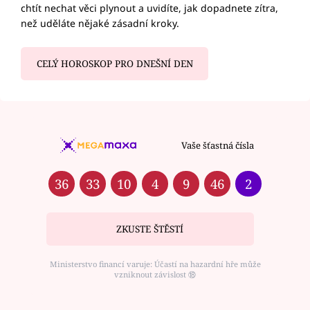
chtít nechat věci plynout a uvidíte, jak dopadnete zítra,
než uděláte nějaké zásadní kroky.
CELÝ HOROSKOP PRO DNEŠNÍ DEN
Vaše šťastná čísla
36
33
10
4
9
46
2
ZKUSTE ŠTĚSTÍ
Ministerstvo financí varuje: Účastí na hazardní hře může
vzniknout závislost ⑱